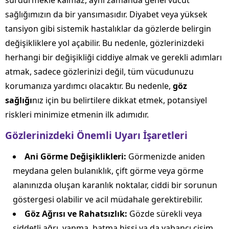
sürdürmekle kalmaz, aynı zamanda genel vücut
sağlığımızın da bir yansımasıdır. Diyabet veya yüksek
tansiyon gibi sistemik hastalıklar da gözlerde belirgin
değişikliklere yol açabilir. Bu nedenle, gözlerinizdeki
herhangi bir değişikliği ciddiye almak ve gerekli adımları
atmak, sadece gözlerinizi değil, tüm vücudunuzu
korumanıza yardımcı olacaktır. Bu nedenle,
göz
sağlığı
nız için bu belirtilere dikkat etmek, potansiyel
riskleri minimize etmenin ilk adımıdır.
Gözlerinizdeki Önemli Uyarı İşaretleri
Ani Görme Değişiklikleri:
Görmenizde aniden
meydana gelen bulanıklık, çift görme veya görme
alanınızda oluşan karanlık noktalar, ciddi bir sorunun
göstergesi olabilir ve acil müdahale gerektirebilir.
Göz Ağrısı ve Rahatsızlık:
Gözde sürekli veya
şiddetli ağrı, yanma, batma hissi ya da yabancı cisim