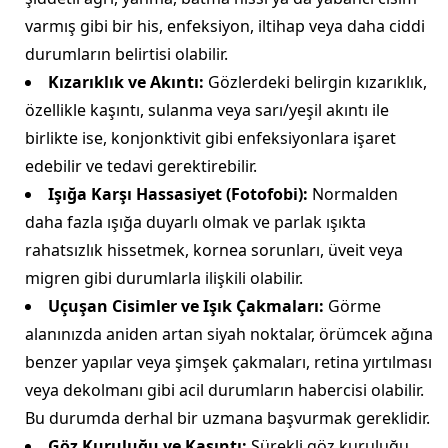
varmış gibi bir his, enfeksiyon, iltihap veya daha ciddi
durumların belirtisi olabilir.
Kızarıklık ve Akıntı:
Gözlerdeki belirgin kızarıklık,
özellikle kaşıntı, sulanma veya sarı/yeşil akıntı ile
birlikte ise, konjonktivit gibi enfeksiyonlara işaret
edebilir ve tedavi gerektirebilir.
Işığa Karşı Hassasiyet (Fotofobi):
Normalden
daha fazla ışığa duyarlı olmak ve parlak ışıkta
rahatsızlık hissetmek, kornea sorunları, üveit veya
migren gibi durumlarla ilişkili olabilir.
Uçuşan Cisimler ve Işık Çakmaları:
Görme
alanınızda aniden artan siyah noktalar, örümcek ağına
benzer yapılar veya şimşek çakmaları, retina yırtılması
veya dekolmanı gibi acil durumların habercisi olabilir.
Bu durumda derhal bir uzmana başvurmak gereklidir.
Göz Kuruluğu ve Kaşıntı:
Sürekli göz kuruluğu,