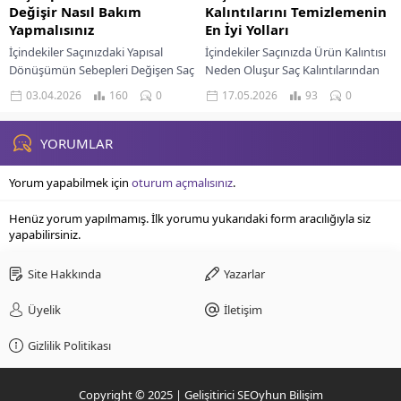
Değişir Nasıl Bakım
Kalıntılarını Temizlemenin
Yapmalısınız
En İyi Yolları
İçindekiler Saçınızdaki Yapısal
İçindekiler Saçınızda Ürün Kalıntısı
Dönüşümün Sebepleri Değişen Saç
Neden Oluşur Saç Kalıntılarından
Yapınıza Uygun Bakım Rutinleri
Kurtulmanın Etkili Yolları Doğal Ve
03.04.2026
160
0
17.05.2026
93
0
Bitkisel Kürler Ve Doğal Bakım
Bitkisel Çözümlerle Derinlemesine
Yağları Saçlarımızın zamanla
Temizlik Saç Tellerini Besleyen...
farklılaşması,...
YORUMLAR
Yorum yapabilmek için
oturum açmalısınız
.
Henüz yorum yapılmamış. İlk yorumu yukarıdaki form aracılığıyla siz
yapabilirsiniz.
Site Hakkında
Yazarlar
Üyelik
İletişim
Gizlilik Politikası
Copyright © 2025 | Gelişitirici SEOyhun Bilişim