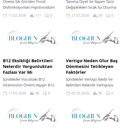
Önemi Sık Görülen Tiroid
Tanıma Diyet Ve Yaşam Tarzı
Disfonksiyonları Hipotiroidizm
Değişiklikleri Sıcak Su Oturma
Belirtileri Hipertiroidizm Belirtileri
Banyoları Bitkisel Çözümler Ve
11.02.2026
111
0
27.07.2026
24
0
Yasal Uyarı Tiroid Hastalıklarında
Topikal Uygulamalar Ne Zaman...
Genel Tedavi...
B12 Eksikliği Belirtileri
Vertigo Neden Olur Baş
Nelerdir Yorgunluktan
Dönmesini Tetikleyen
Fazlası Var Mı
Faktörler
İçindekiler Vücuttaki B12
İçindekiler Vertigo Nedir Ve
Vitamininin Önemi Yaygın B12
Belirtileri Nelerdir Vertigoyu
Eksikliği Belirtileri Eksikliğin
Tetikleyen Yaygın Faktörler Tedavi
17.05.2026
98
0
05.05.2026
90
0
Giderilmesi İçin Tedavi Yaklaşımları
Yöntemleri Ve Baş Dönmesiyle
Ne Zaman Doktora Gidilmeli? B12
Başa Çıkma Ne Zaman Doktora...
vitamini,...