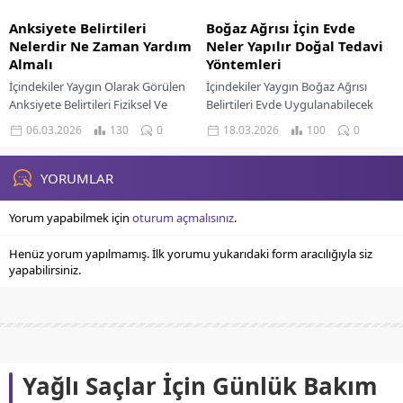
Anksiyete Belirtileri
Boğaz Ağrısı İçin Evde
Nelerdir Ne Zaman Yardım
Neler Yapılır Doğal Tedavi
Almalı
Yöntemleri
İçindekiler Yaygın Olarak Görülen
İçindekiler Yaygın Boğaz Ağrısı
Anksiyete Belirtileri Fiziksel Ve
Belirtileri Evde Uygulanabilecek
Duygusal Anksiyete Belirtileri
Doğal Tedavi Yöntemleri Ne Zaman
06.03.2026
130
0
18.03.2026
100
0
Anksiyete İçin Destek Ve Tedavi
Doktora Gidilmeli Boğaz ağrısı, yılın
Yaklaşımları Ne Zaman Doktora...
herhangi bir zamanında...
YORUMLAR
Yorum yapabilmek için
oturum açmalısınız
.
Henüz yorum yapılmamış. İlk yorumu yukarıdaki form aracılığıyla siz
yapabilirsiniz.
Yağlı Saçlar İçin Günlük Bakım