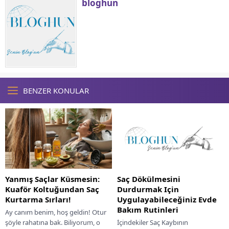
bloghun
BENZER KONULAR
Yanmış Saçlar Küsmesin:
Saç Dökülmesini
Kuaför Koltuğundan Saç
Durdurmak Için
Kurtarma Sırları!
Uygulayabileceğiniz Evde
Bakım Rutinleri
Ay canım benim, hoş geldin! Otur
şöyle rahatına bak. Biliyorum, o
İçindekiler Saç Kaybının