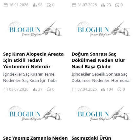
koltuğa oturduğunda bazen
Arkasındaki Sebepler Evde Saç
16.01.2026
98
0
31.07.2026
23
0
içinden “Eyvah, saçım yine ne
Bakım Rutinleri İçin Temel Adımlar
hallerde?”...
Saç Derisi Masajı Ve Önemi Doğal
Bitkisel Kürler...
Saç Kıran Alopecia Areata
Doğum Sonrası Saç
İçin Etkili Tedavi
Dökülmesi Neden Olur
Yöntemleri Nelerdir
Nasıl Başa Çıkılır
İçindekiler Saç Kıranın Temel
İçindekiler Gebelik Sonrası Saç
Nedenleri Saç Kıran İçin Tıbbi
Dökülmesi Nedenleri Hormonal
Tedavi Yaklaşımları Destekleyici
Değişimler Stres Beslenme
03.07.2026
37
0
07.04.2026
104
0
Uygulamalar Ve Yaşam Tarzı
Yetersizlikleri Uyku Eksikliği Ve
Değişiklikleri Doğal Destekleyici
Yorgunluk Saç Kaybıyla Mücadele
Bakım...
Yöntemleri Saçları...
Saç Yapınız Zamanla Neden
Saçınızdaki Ürün