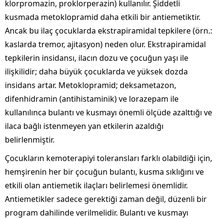
klorpromazin, proklorperazin) kullanılır. Şiddetli
kusmada metoklopramid daha etkili bir antiemetiktir.
Ancak bu ilaç çocuklarda ekstrapiramidal tepkilere (örn.:
kaslarda tremor, ajitasyon) neden olur. Ekstrapiramidal
tepkilerin insidansı, ilacın dozu ve çocuğun yaşı ile
ilişkilidir; daha büyük çocuklarda ve yüksek dozda
insidans artar. Metoklopramid; deksametazon,
difenhidramin (antihistaminik) ve lorazepam ile
kullanılınca bulantı ve kusmayı önemli ölçüde azalttığı ve
ilaca bağlı istenmeyen yan etkilerin azaldığı
belirlenmiştir.
Çocukların kemoterapiyi toleransları farklı olabildiği için,
hemşirenin her bir çocuğun bulantı, kusma sıklığını ve
etkili olan antiemetik ilaçları belirlemesi önemlidir.
Antiemetikler sadece gerektiği zaman değil, düzenli bir
program dahilinde verilmelidir. Bulantı ve kusmayı