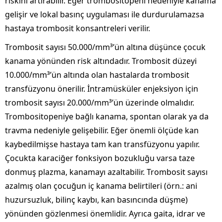
riskini artırabilir. Eğer trombositopeni nedeniyle kanama
gelişir ve lokal basınç uygulaması ile durdurulamazsa
hastaya trombosit konsantreleri verilir.
Trombosit sayısı 50.000/mm³’ün altına düşünce çocuk
kanama yönünden risk altındadır. Trombosit düzeyi
10.000/mm³’ün altında olan hastalarda trombosit
transfüzyonu önerilir. İntramüsküler enjeksiyon için
trombosit sayısı 20.000/mm³’ün üzerinde olmalıdır.
Trombositopeniye bağlı kanama, spontan olarak ya da
travma nedeniyle gelişebilir. Eğer önemli ölçüde kan
kaybedilmişse hastaya tam kan transfüzyonu yapılır.
Çocukta karaciğer fonksiyon bozukluğu varsa taze
donmuş plazma, kanamayı azaltabilir. Trombosit sayısı
azalmış olan çocuğun iç kanama belirtileri (örn.: ani
huzursuzluk, bilinç kaybı, kan basıncında düşme)
yönünden gözlenmesi önemlidir. Ayrıca gaita, idrar ve