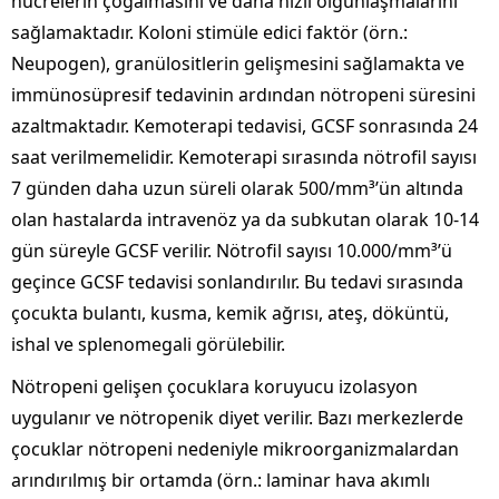
hücrelerin çoğalmasını ve daha hızlı olgunlaşmalarını
sağlamaktadır. Koloni stimüle edici faktör (örn.:
Neupogen), granülositlerin gelişmesini sağlamakta ve
immünosüpresif tedavinin ardından nötropeni süresini
azaltmaktadır. Kemoterapi tedavisi, GCSF sonrasında 24
saat verilmemelidir. Kemoterapi sırasında nötrofil sayısı
7 günden daha uzun süreli olarak 500/mm³’ün altında
olan hastalarda intravenöz ya da subkutan olarak 10-14
gün süreyle GCSF verilir. Nötrofil sayısı 10.000/mm³’ü
geçince GCSF tedavisi sonlandırılır. Bu tedavi sırasında
çocukta bulantı, kusma, kemik ağrısı, ateş, döküntü,
ishal ve splenomegali görülebilir.
Nötropeni gelişen çocuklara koruyucu izolasyon
uygulanır ve nötropenik diyet verilir. Bazı merkezlerde
çocuklar nötropeni nedeniyle mikroorganizmalardan
arındırılmış bir ortamda (örn.: laminar hava akımlı