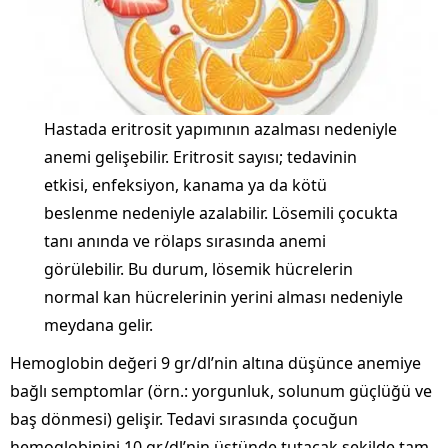
Hastada eritrosit yapımının azalması nedeniyle
anemi gelişebilir. Eritrosit sayısı; tedavinin
etkisi, enfeksiyon, kanama ya da kötü
beslenme nedeniyle azalabilir. Lösemili çocukta
tanı anında ve rölaps sırasında anemi
görülebilir. Bu durum, lösemik hücrelerin
normal kan hücrelerinin yerini alması nedeniyle
meydana gelir.
Hemoglobin değeri 9 gr/dl’nin altına düşünce anemiye
bağlı semptomlar (örn.: yorgunluk, solunum güçlüğü ve
baş dönmesi) gelişir. Tedavi sırasında çocuğun
hemoglobinini 10 gr/dl’nin üstünde tutacak şekilde tam