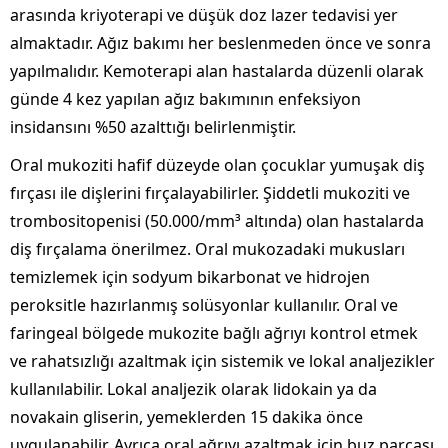
arasında kriyoterapi ve düşük doz lazer tedavisi yer
almaktadır. Ağız bakımı her beslenmeden önce ve sonra
yapılmalıdır. Kemoterapi alan hastalarda düzenli olarak
günde 4 kez yapılan ağız bakımının enfeksiyon
insidansını %50 azalttığı belirlenmiştir.
Oral mukoziti hafif düzeyde olan çocuklar yumuşak diş
fırçası ile dişlerini fırçalayabilirler. Şiddetli mukoziti ve
trombositopenisi (50.000/mm³ altında) olan hastalarda
diş fırçalama önerilmez. Oral mukozadaki mukusları
temizlemek için sodyum bikarbonat ve hidrojen
peroksitle hazırlanmış solüsyonlar kullanılır. Oral ve
faringeal bölgede mukozite bağlı ağrıyı kontrol etmek
ve rahatsızlığı azaltmak için sistemik ve lokal analjezikler
kullanılabilir. Lokal analjezik olarak lidokain ya da
novakain gliserin, yemeklerden 15 dakika önce
uygulanabilir. Ayrıca oral ağrıyı azaltmak için buz parçası