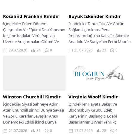
Rosalind Franklin Kimdir
Büyük İskender Kimdir
İçindekiler Erken Dönem
İçindekiler Tahta Çıkış Ve Gücün
Çalışmaları Ve Eğitimi Dna Yapısının
Sağlamlaştırılması Pers
Keşfine Katkıları Virüs Yapıları
İmparatorluğu’na Karşı İlk Adımlar
Üzerine Araştırmaları Ölümü Ve
Anadolu Ve Suriye’nin Fethi Mısır’ın
Bilime Bıraktığı Miras Rosalind...
Fethi Ve İskenderiye’nin Kuruluşu...
29.07.2026
24
0
25.07.2026
23
0
Winston Churchill Kimdir
Virginia Woolf Kimdir
İçindekiler Siyasi Sahneye Adım
İçindekiler Hayata Bakışı Ve
Atan Churchill Birinci Dünya Savaşı
Bloomsbury Grubu Edebi
Ve Zorlu Kararlar Savaşlar Arası
Kariyerinin Başlangıcı Edebi
Dönemdeki Etkisi İkinci Dünya
Başarılarının Zirvesi Yenilikçi
Savaşı Başbakanlığı...
Anlatılar Ve Feminist Düşünce
21.07.2026
31
0
17.07.2026
28
0