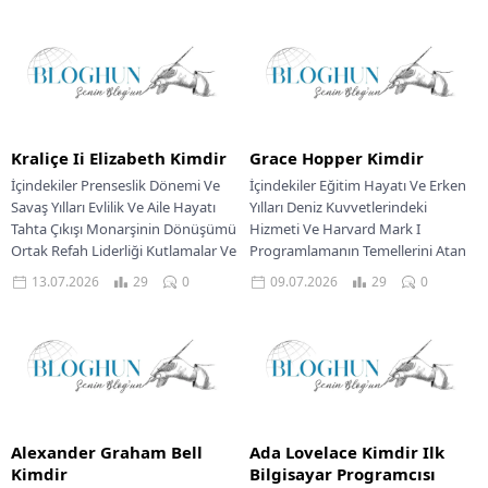
Yaşamının Sonu Ve...
Kraliçe Ii Elizabeth Kimdir
Grace Hopper Kimdir
İçindekiler Prenseslik Dönemi Ve
İçindekiler Eğitim Hayatı Ve Erken
Savaş Yılları Evlilik Ve Aile Hayatı
Yılları Deniz Kuvvetlerindeki
Tahta Çıkışı Monarşinin Dönüşümü
Hizmeti Ve Harvard Mark I
Ortak Refah Liderliği Kutlamalar Ve
Programlamanın Temellerini Atan
Jübileler...
Çalışmalar Ticari Bilgisayarlara
13.07.2026
29
0
09.07.2026
29
0
Geçiş...
Alexander Graham Bell
Ada Lovelace Kimdir Ilk
Kimdir
Bilgisayar Programcısı