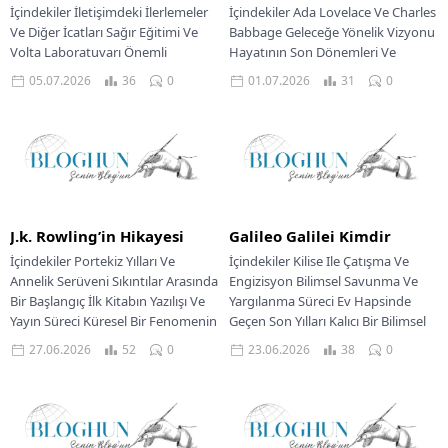
İçindekiler İletişimdeki İlerlemeler
İçindekiler Ada Lovelace Ve Charles
Ve Diğer İcatları Sağır Eğitimi Ve
Babbage Geleceğe Yönelik Vizyonu
Volta Laboratuvarı Önemli
Hayatının Son Dönemleri Ve
Başarıları Ve Aldığı Ödüller Bell’in
Ölümü Modern Bilime Mirası Ve
05.07.2026
36
0
01.07.2026
31
0
Mirası Ve Son...
Tanınması Augusta...
J.k. Rowling’in Hikayesi
Galileo Galilei Kimdir
İçindekiler Portekiz Yılları Ve
İçindekiler Kilise Ile Çatışma Ve
Annelik Serüveni Sıkıntılar Arasında
Engizisyon Bilimsel Savunma Ve
Bir Başlangıç İlk Kitabın Yazılışı Ve
Yargılanma Süreci Ev Hapsinde
Yayın Süreci Küresel Bir Fenomenin
Geçen Son Yılları Kalıcı Bir Bilimsel
Doğuşu...
Miras...
27.06.2026
52
0
23.06.2026
38
0