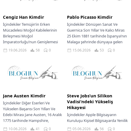
Cengiz Han Kimdir
Pablo Picasso Kimdir
İçindekiler Temüjin’in Erken
İçindekiler Dönüşen Sanat Ve
Mücadelesi Moğol Kabilelerinin
Guernica Son Yıllar Ve Kalıcı Miras
Birleşmesi Moğol
25 Ekim 1881 tarihinde İspanya’nın
İmparatorluğu’nun Genişlemesi
Malaga şehrinde dünyaya gelen
Yönetimsel Reformlar Ve Yassa
Pablo...
19.06.2026
58
0
15.06.2026
53
0
Kanunları Cengiz Han’ın Mirası Ve
Etkisi...
Jane Austen Kimdir
Steve Jobs’un Silikon
Vadisi’ndeki Yükseliş
İçindekiler Diğer Eserleri Ve
Hikayesi
Yükselen Başarısı Son Yılları Ve
Edebi Mirası Jane Austen, 16 Aralık
İçindekiler Apple Bilgisayarın
1775 tarihinde Hampshire,
Kuruluşu Kişisel Bilgisayarda Yenilik
Steventon’da doğmuş,...
Arayışı Apple’dan Ayrılık Ve Yeni
10.06.2026
41
0
05.06.2026
56
0