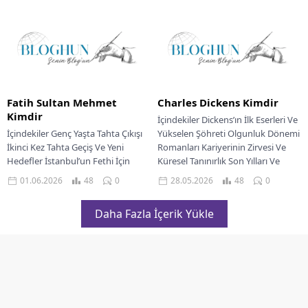
Başlangıçlar Apple’a Dönüş Ve
İkonik Ürünler Akıllı Telefon...
Fatih Sultan Mehmet
Charles Dickens Kimdir
Kimdir
İçindekiler Dickens’ın İlk Eserleri Ve
İçindekiler Genç Yaşta Tahta Çıkışı
Yükselen Şöhreti Olgunluk Dönemi
İkinci Kez Tahta Geçiş Ve Yeni
Romanları Kariyerinin Zirvesi Ve
Hedefler İstanbul’un Fethi İçin
Küresel Tanınırlık Son Yılları Ve
Hazırlıklar Tarihi Kuşatma Ve
Ölümü Kalıcı...
01.06.2026
48
0
28.05.2026
48
0
Büyük...
Daha Fazla İçerik Yükle