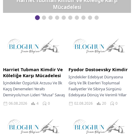
Harriet Tubman Kimdir Ve Köleliğe Karşı
Mücadelesi
Harriet Tubman Kimdir Ve
Fyodor Dostoevsky Kimdir
Köleliğe Karşı Mücadelesi
İçindekiler Edebiyat Dünyasına
İçindekiler Özgürlük Arzusu Ve İlk
Giriş Ve İlk Eserleri Toplumsal
Kaçış Denemeleri Yeraltı
Faaliyetler Ve Sibirya Sürgünü
Demiryolu’nun Lideri “Musa” Savaş
Edebiyata Dönüş Ve Verimli Yıllar
Zamanı Hizmetleri Ve Yeni
Büyük Romanların Doğuşu...
06.08.2026
4
0
02.08.2026
20
0
Görevleri Topluma Katkıları Ve...