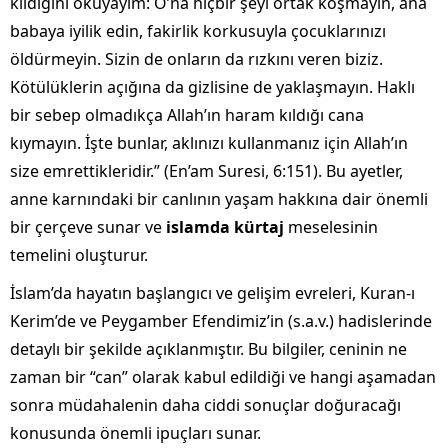
kıldığını okuyayım: O’na hiçbir şeyi ortak koşmayın, ana
babaya iyilik edin, fakirlik korkusuyla çocuklarınızı
öldürmeyin. Sizin de onların da rızkını veren biziz.
Kötülüklerin açığına da gizlisine de yaklaşmayın. Haklı
bir sebep olmadıkça Allah’ın haram kıldığı cana
kıymayın. İşte bunlar, aklınızı kullanmanız için Allah’ın
size emrettikleridir.” (En’am Suresi, 6:151). Bu ayetler,
anne karnındaki bir canlının yaşam hakkına dair önemli
bir çerçeve sunar ve
islamda kürtaj
meselesinin
temelini oluşturur.
İslam’da hayatın başlangıcı ve gelişim evreleri, Kuran-ı
Kerim’de ve Peygamber Efendimiz’in (s.a.v.) hadislerinde
detaylı bir şekilde açıklanmıştır. Bu bilgiler, ceninin ne
zaman bir “can” olarak kabul edildiği ve hangi aşamadan
sonra müdahalenin daha ciddi sonuçlar doğuracağı
konusunda önemli ipuçları sunar.