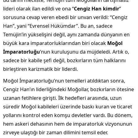
Bu tarihi mecliste, Temüjin tüm Moğolların tartışmasız
lideri olarak ilan edildi ve ona “
Cengiz Han kimdir
”
sorusuna cevap veren ebedi bir unvan verildi: “Cengiz
Han”, yani “Evrensel Hükümdar”. Bu an, sadece
Temüjin’in yükselişini değil, aynı zamanda dünyanın en
büyük kara imparatorluklarından biri olacak
Moğol
İmparatorluğu
‘nun kuruluşunu da müjdeledi. Artık o,
sadece bir kabile şefi değil, bozkırların tüm halklarını
birleştiren karizmatik bir liderdi.
Moğol İmparatorluğu’nun temelleri atıldıktan sonra,
Cengiz Han’ın liderliğindeki Moğollar, bozkırların ötesine
uzanan fetihlere girişti. İlk hedefleri arasında, uzun
süredir Moğol kabileleri üzerinde baskı kuran ve ticaret
yollarını kontrol eden komşu devletler vardı. Bu dönem,
hem askeri dehasının hem de imparatorluk vizyonunun
zirveye ulaştığı bir zaman dilimini temsil eder.