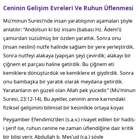
Ceninin Gelişim Evreleri Ve Ruhun Üflenmesi
Mü’minun Suresi’nde insan yaratılışının aşamaları şöyle
anlatılır: “Andolsun ki biz insanı (babası Hz. Âdem’i)
çamurdan süzülmüş bir özden yarattık. Sonra onu
(insan neslini) nutfe halinde sağlam bir yere yerleştirdik.
Sonra nutfeyi alakaya (yapışan şey) çevirdik; alakayı bir
çiğnem et parçası haline getirdik. Bu çiğnem eti
kemiklere dönüştürdük ve kemiklere et giydirdik. Sonra
onu bambaşka bir yaratık olarak meydana getirdik.
Yaratanların en güzeli olan Allah pek yücedir.” (Mü’minun
Suresi, 23:12-14). Bu ayetler, ceninin anne karnındaki
fiziksel gelişimini bilimsel bir kesinlikle ortaya koyar.
Peygamber Efendimiz’den (s.a.v.) rivayet edilen bir hadis-
i şerif ise, ruhun cenine ne zaman üflendiğine dair kritik
bir bilgi verir. Abdullah b. Mes’ud (r.a.) şöyle