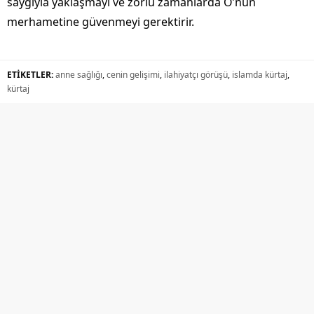
saygıyla yaklaşmayı ve zorlu zamanlarda O’nun
merhametine güvenmeyi gerektirir.
ETİKETLER:
anne sağlığı
,
cenin gelişimi
,
ilahiyatçı görüşü
,
islamda kürtaj
,
kürtaj