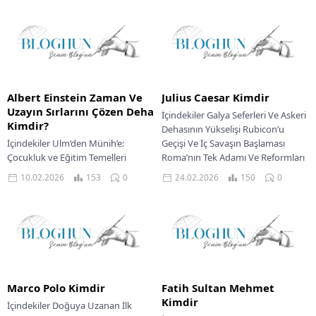
Albert Einstein Zaman Ve
Julius Caesar Kimdir
Uzayın Sırlarını Çözen Deha
İçindekiler Galya Seferleri Ve Askeri
Kimdir?
Dehasının Yükselişi Rubicon’u
İçindekiler Ulm’den Münih’e:
Geçişi Ve İç Savaşın Başlaması
Çocukluk ve Eğitim Temelleri
Roma’nın Tek Adamı Ve Reformları
Akademik Yolculuğun Başlangıcı ve
Mart İdeleri...
10.02.2026
153
0
24.02.2026
150
0
Zorluklar İsviçre Yılları: Lise ve
Üniversite Eğitimi Patent
Ofisindeki...
Marco Polo Kimdir
Fatih Sultan Mehmet
Kimdir
İçindekiler Doğuya Uzanan İlk