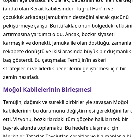
toplamaya başladı. İlk olarak, babasının eski kan kardeşi
(anda) olan Kerait kabilesinden Tuğrul Han’ın ve
çocukluk arkadaşı Jamuka’nın desteğini alarak gücünü
pekiştirmeye çalıştı. Bu ittifaklar, onun bölgedeki etkisini
artırmasına yardımcı oldu. Ancak, bozkır siyaseti
karmaşık ve dönekti. Jamuka ile olan dostluğu, zamanla
rekabete dönüştü ve ikisi arasında büyük bir düşmanlık
baş gösterdi. Bu çatışmalar, Temüjin’in askeri
stratejilerini ve liderlik becerilerini geliştirmesi için bir
zemin hazırladı.
Moğol Kabilelerinin Birleşmesi
Temüjin, dağınık ve sürekli birbirleriyle savaşan Moğol
kabilelerinin bu durumunu değiştirmesi gerektiğini fark
etti. Vizyonu, bozkırlardaki tüm göçebe halkları tek bir
bayrak altında toplamaktı. Bu hedefe ulaşmak için,
Merkitler, Tatarlar, Tayçiutlar, Keraitler ve Naimanlar gibi