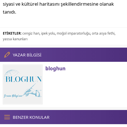
siyasi ve kültürel haritasını şekillendirmesine olanak
tanıdı.
ETİKETLER:
cengiz han
,
ipek yolu
,
moğol imparatorluğu
,
orta asya fethi
,
yassa kanunları
YAZAR BİLGİSİ
bloghun
BENZER KONULAR