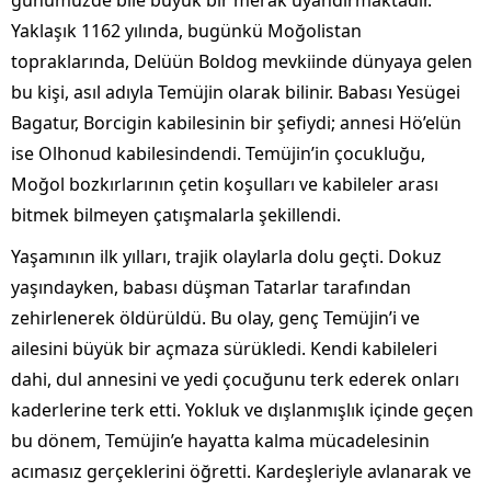
günümüzde bile büyük bir merak uyandırmaktadır.
Yaklaşık 1162 yılında, bugünkü Moğolistan
topraklarında, Delüün Boldog mevkiinde dünyaya gelen
bu kişi, asıl adıyla Temüjin olarak bilinir. Babası Yesügei
Bagatur, Borcigin kabilesinin bir şefiydi; annesi Hö’elün
ise Olhonud kabilesindendi. Temüjin’in çocukluğu,
Moğol bozkırlarının çetin koşulları ve kabileler arası
bitmek bilmeyen çatışmalarla şekillendi.
Yaşamının ilk yılları, trajik olaylarla dolu geçti. Dokuz
yaşındayken, babası düşman Tatarlar tarafından
zehirlenerek öldürüldü. Bu olay, genç Temüjin’i ve
ailesini büyük bir açmaza sürükledi. Kendi kabileleri
dahi, dul annesini ve yedi çocuğunu terk ederek onları
kaderlerine terk etti. Yokluk ve dışlanmışlık içinde geçen
bu dönem, Temüjin’e hayatta kalma mücadelesinin
acımasız gerçeklerini öğretti. Kardeşleriyle avlanarak ve