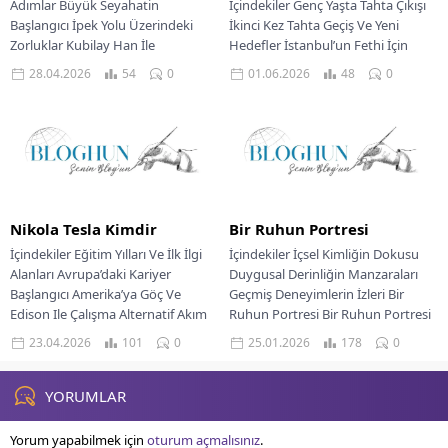
Adımlar Büyük Seyahatin
İçindekiler Genç Yaşta Tahta Çıkışı
Başlangıcı İpek Yolu Üzerindeki
İkinci Kez Tahta Geçiş Ve Yeni
Zorluklar Kubilay Han İle
Hedefler İstanbul’un Fethi İçin
Karşılaşma Moğol İmparatorluğu
Hazırlıklar Tarihi Kuşatma Ve
28.04.2026
54
0
01.06.2026
48
0
Hizmetinde Yurda...
Büyük...
Nikola Tesla Kimdir
Bir Ruhun Portresi
İçindekiler Eğitim Yılları Ve İlk İlgi
İçindekiler İçsel Kimliğin Dokusu
Alanları Avrupa’daki Kariyer
Duygusal Derinliğin Manzaraları
Başlangıcı Amerika’ya Göç Ve
Geçmiş Deneyimlerin İzleri Bir
Edison Ile Çalışma Alternatif Akım
Ruhun Portresi Bir Ruhun Portresi
Sistemlerinin Gelişimi...
Her insan yaşamı, sayısız...
23.04.2026
101
0
25.01.2026
178
0
YORUMLAR
Yorum yapabilmek için
oturum açmalısınız
.