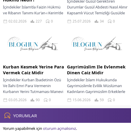
İçindekiler Gusül Gerektiren
İçindekiler İslam’da Faizin Hükmü
Durumlar Gusül Abdesti Nasıl Alınır
ve Ribanın Tanımı Kur’an-ı Kerim’de
Kapsamlı Vücut Temizliği Gusülde
Faiz Yasağının Temelleri Sünnet’te
Önemli Hususlar Arınmanın
02.02.2026
227
0
25.07.2026
34
0
Faizin Kınanması ve Çeşitleri
Manevi Boyutu İslam dininde
Günümüzdeki Bankacılık Sistemi...
temizlik,...
Kurban Kesmek Yerine Para
Gayrimüslim Ile Evlenmek
Vermek Caiz Midir
Dinen Caiz Midir
İçindekiler Kurban İbadetinin Özü
İçindekiler İslam Hukukunda
Ve İlahi Emri Para Vermenin
Gayrimüslimle Evlilik Müslüman
Kurbanın Yerini Tutmaması Manevi
Kadınların Gayrimüslim Erkeklerle
Derinlik Ve Teslimiyetin Simgesi
Evliliği Müslüman Erkeklerin Ehl-I
03.05.2026
90
0
15.06.2026
59
0
İslam inancında önemli...
Kitap Kadınlarla Evliliği Manevi
Uyumun Evlilikteki Yeri...
YORUMLAR
Yorum yapabilmek için
oturum açmalısınız
.