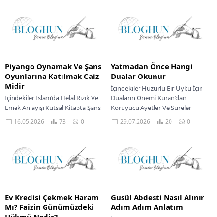
Piyango Oynamak Ve Şans
Yatmadan Önce Hangi
Oyunlarına Katılmak Caiz
Dualar Okunur
Midir
İçindekiler Huzurlu Bir Uyku İçin
İçindekiler İslam’da Helal Rızık Ve
Duaların Önemi Kuran’dan
Emek Anlayışı Kutsal Kitapta Şans
Koruyucu Ayetler Ve Sureler
Oyunlarına Bakış Hadisler Işığında
Peygamber Efendimizin
16.05.2026
73
0
29.07.2026
20
0
Kumarın Yeri Toplum Üzerindeki
Sünnetinde Uyku Duaları Niyet Ve
Etkileri Şans...
Teslimiyetle...
Ev Kredisi Çekmek Haram
Gusül Abdesti Nasıl Alınır
Mı? Faizin Günümüzdeki
Adım Adım Anlatım
Hükmü Nedir?