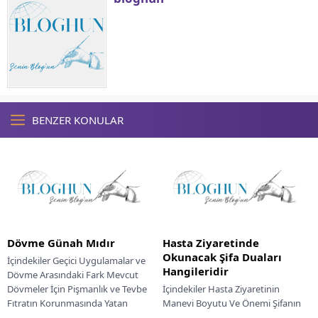
BENZER KONULAR
Dövme Günah Mıdır
Hasta Ziyaretinde
Okunacak Şifa Duaları
İçindekiler Geçici Uygulamalar ve
Hangileridir
Dövme Arasındaki Fark Mevcut
Dövmeler İçin Pişmanlık ve Tevbe
İçindekiler Hasta Ziyaretinin
Fıtratın Korunmasında Yatan
Manevi Boyutu Ve Önemi Şifanın
Manevi Hikmet Vücut Estetiği...
Kaynağı Ve Duayla İsteme Adabı