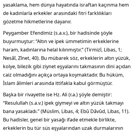
yasaklama, hem dünya hayatında israftan kaçınma hem
de kadınlarla erkekler arasındaki fıtri farklılıkları
gözetme hikmetlerine dayanır.
Peygamber Efendimiz (s.a.v.), bir hadisinde şöyle
buyurmuştur: “Altın ve ipek ümmetimin erkeklerine
haram, kadınlarına helal kılınmıştır.” (Tirmizî, Libas, 1;
Nesâî, Zînet, 40). Bu mübarek söz, erkeklerin altın yüzük,
kolye, bilezik gibi ziynet eşyalarını takmasının dini açıdan
caiz olmadığını açıkça ortaya koymaktadır. Bu hüküm,
İslam âlimleri arasında ittifakla kabul görmüştür.
Başka bir rivayette ise Hz. Ali (r.a.) şöyle demiştir:
“Resulullah (s.a.v.) ipek giymeyi ve altın yüzük takmayı
bana yasakladı.” (Müslim, Libas, 4; Ebû Dâvûd, Libas, 11).
Bu hadisler, genel bir yasağı ifade etmekle birlikte,
erkeklerin bu tür süs eşyalarından uzak durmalarının