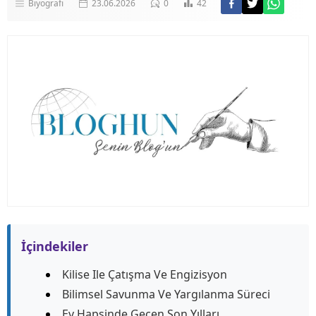
Biyografi
23.06.2026
0
42
İçindekiler
Kilise Ile Çatışma Ve Engizisyon
Bilimsel Savunma Ve Yargılanma Süreci
Ev Hapsinde Geçen Son Yılları