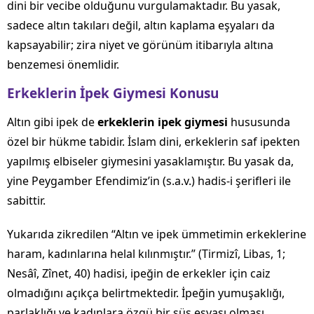
dini bir vecibe olduğunu vurgulamaktadır. Bu yasak,
sadece altın takıları değil, altın kaplama eşyaları da
kapsayabilir; zira niyet ve görünüm itibarıyla altına
benzemesi önemlidir.
Erkeklerin İpek Giymesi Konusu
Altın gibi ipek de
erkeklerin ipek giymesi
hususunda
özel bir hükme tabidir. İslam dini, erkeklerin saf ipekten
yapılmış elbiseler giymesini yasaklamıştır. Bu yasak da,
yine Peygamber Efendimiz’in (s.a.v.) hadis-i şerifleri ile
sabittir.
Yukarıda zikredilen “Altın ve ipek ümmetimin erkeklerine
haram, kadınlarına helal kılınmıştır.” (Tirmizî, Libas, 1;
Nesâî, Zînet, 40) hadisi, ipeğin de erkekler için caiz
olmadığını açıkça belirtmektedir. İpeğin yumuşaklığı,
parlaklığı ve kadınlara özgü bir süs eşyası olması,