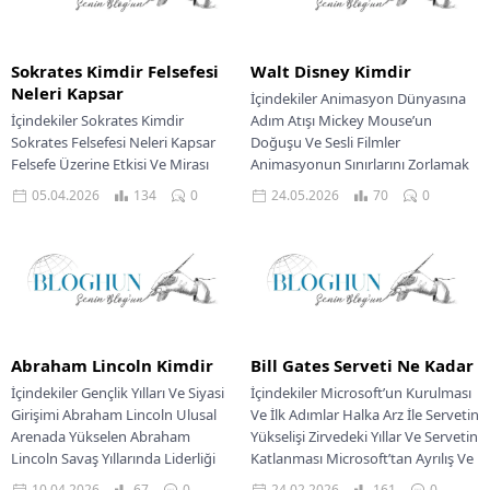
Sokrates Kimdir Felsefesi
Walt Disney Kimdir
Neleri Kapsar
İçindekiler Animasyon Dünyasına
İçindekiler Sokrates Kimdir
Adım Atışı Mickey Mouse’un
Sokrates Felsefesi Neleri Kapsar
Doğuşu Ve Sesli Filmler
Felsefe Üzerine Etkisi Ve Mirası
Animasyonun Sınırlarını Zorlamak
Atina Mahkemesinde Yargılanması
Animasyonun Zaferi Eğlence
05.04.2026
134
0
24.05.2026
70
0
Sokrates’in Son Günleri Ve Ölümü...
İmparatorluğunun Kuruluşu Bir...
Abraham Lincoln Kimdir
Bill Gates Serveti Ne Kadar
İçindekiler Gençlik Yılları Ve Siyasi
İçindekiler Microsoft’un Kurulması
Girişimi Abraham Lincoln Ulusal
Ve İlk Adımlar Halka Arz İle Servetin
Arenada Yükselen Abraham
Yükselişi Zirvedeki Yıllar Ve Servetin
Lincoln Savaş Yıllarında Liderliği
Katlanması Microsoft’tan Ayrılış Ve
Abraham Lincoln Birliğin Zaferi...
Yeni...
10.04.2026
67
0
24.02.2026
161
0