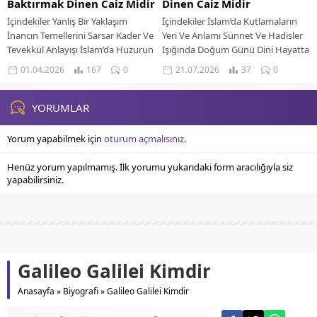
Baktırmak Dinen Caiz Midir
Dinen Caiz Midir
İçindekiler Yanlış Bir Yaklaşım
İçindekiler İslam’da Kutlamaların
İnancın Temellerini Sarsar Kader Ve
Yeri Ve Anlamı Sünnet Ve Hadisler
Tevekkül Anlayışı İslam’da Huzurun
Işığında Doğum Günü Dini Hayatta
Gerçek Kaynağı İnsanlık tarihi
Bid’at Kavramı Gayrimüslimlere
01.04.2026
167
0
21.07.2026
37
0
boyunca bilinmeyene duyulan...
Benzememe Prensibi Fıkıh...
YORUMLAR
Yorum yapabilmek için
oturum açmalısınız
.
Henüz yorum yapılmamış. İlk yorumu yukarıdaki form aracılığıyla siz
yapabilirsiniz.
Galileo Galilei Kimdir
Anasayfa
»
Biyografi
»
Galileo Galilei Kimdir