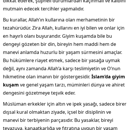
dikkat ederek, şüpheli durumlardan kaçınmalı ve kalbini
mutmain edecek tercihler yapmalıdır.
Bu kurallar, Allah’ın kullarına olan merhametinin bir
tezahürüdür. Zira Allah, kullarını en iyi bilen ve onlar için
en hayırlı olanı buyurandır. Giyim kuşamda bile bu
dengeyi gözeten bir din, bireyin hem maddi hem de
manevi anlamda huzurlu bir yaşam sürmesini amaçlar.
Bu hükümlere riayet etmek, sadece bir yasağa uymak
değil, aynı zamanda Allah’a karşı teslimiyetin ve O’nun
hikmetine olan imanın bir göstergesidir.
İslam’da giyim
kuşam
ve genel yaşam tarzı, müminleri dünya ve ahiret
dengesini gözetmeye teşvik eder.
Müslüman erkekler için altın ve ipek yasağı, sadece birer
dışsal kural olmaktan ziyade, içsel bir disiplinin ve
manevi bir terbiyenin parçasıdır. Bu yasaklar, bireyi
tevazuya, kanaatkarlığa ve fıtratına uygun bir yaşam