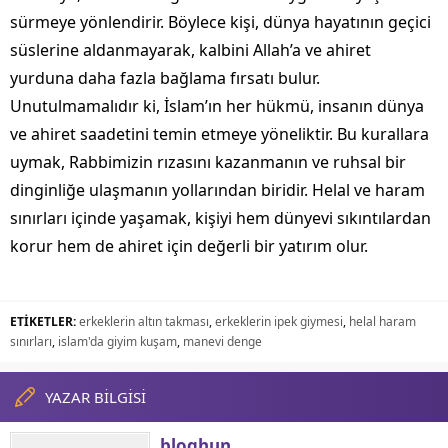
sürmeye yönlendirir. Böylece kişi, dünya hayatının geçici
süslerine aldanmayarak, kalbini Allah’a ve ahiret
yurduna daha fazla bağlama fırsatı bulur.
Unutulmamalıdır ki, İslam’ın her hükmü, insanın dünya
ve ahiret saadetini temin etmeye yöneliktir. Bu kurallara
uymak, Rabbimizin rızasını kazanmanın ve ruhsal bir
dinginliğe ulaşmanın yollarından biridir. Helal ve haram
sınırları içinde yaşamak, kişiyi hem dünyevi sıkıntılardan
korur hem de ahiret için değerli bir yatırım olur.
ETİKETLER:
erkeklerin altın takması
,
erkeklerin ipek giymesi
,
helal haram
sınırları
,
islam'da giyim kuşam
,
manevi denge
YAZAR BİLGİSİ
bloghun