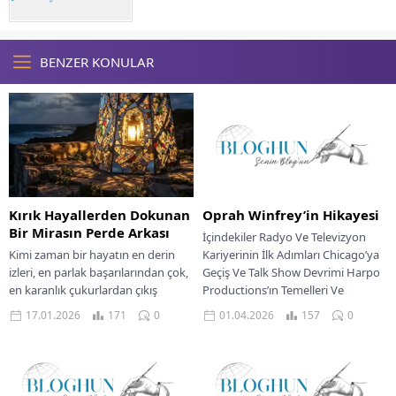
BENZER KONULAR
Kırık Hayallerden Dokunan
Oprah Winfrey’in Hikayesi
Bir Mirasın Perde Arkası
İçindekiler Radyo Ve Televizyon
Kimi zaman bir hayatın en derin
Kariyerinin İlk Adımları Chicago’ya
izleri, en parlak başarılarından çok,
Geçiş Ve Talk Show Devrimi Harpo
en karanlık çukurlardan çıkış
Productions’ın Temelleri Ve
çabalarında gizlidir. O ruh da,...
Yükseliş Medya
17.01.2026
171
0
01.04.2026
157
0
İmparatorluğunun...