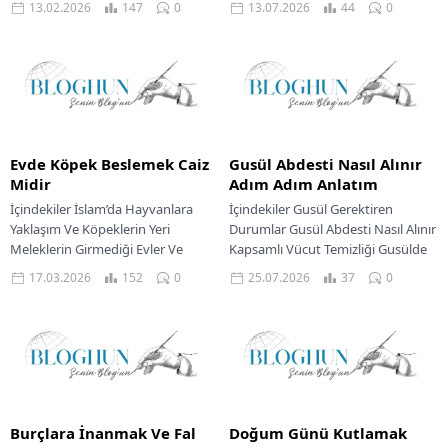
13.02.2026
147
0
13.07.2026
44
0
Peygamber Efendimizin Şifa Duası
Uygulamaları Diğer Şifa...
Evde Köpek Beslemek Caiz
Gusül Abdesti Nasıl Alınır
Midir
Adım Adım Anlatım
İçindekiler İslam’da Hayvanlara
İçindekiler Gusül Gerektiren
Yaklaşım Ve Köpeklerin Yeri
Durumlar Gusül Abdesti Nasıl Alınır
Meleklerin Girmediği Evler Ve
Kapsamlı Vücut Temizliği Gusülde
Hadisler Sevabın Azalması Durumu
Önemli Hususlar Arınmanın
17.03.2026
152
0
25.07.2026
37
0
Necaset Hükmü Ve Temizlik
Manevi Boyutu İslam dininde
Meseleleri...
temizlik,...
Burçlara İnanmak Ve Fal
Doğum Günü Kutlamak