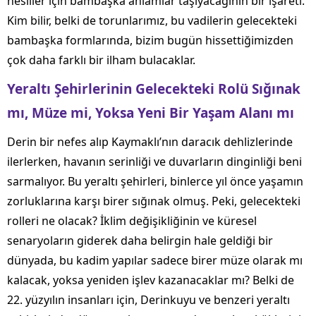
nesiller için bambaşka anlamlar taşıyacağının bir işareti.
Kim bilir, belki de torunlarımız, bu vadilerin gelecekteki
bambaşka formlarında, bizim bugün hissettiğimizden
çok daha farklı bir ilham bulacaklar.
Yeraltı Şehirlerinin Gelecekteki Rolü Sığınak
mı, Müze mi, Yoksa Yeni Bir Yaşam Alanı mı
Derin bir nefes alıp Kaymaklı’nın daracık dehlizlerinde
ilerlerken, havanın serinliği ve duvarların dinginliği beni
sarmalıyor. Bu yeraltı şehirleri, binlerce yıl önce yaşamın
zorluklarına karşı birer sığınak olmuş. Peki, gelecekteki
rolleri ne olacak? İklim değişikliğinin ve küresel
senaryoların giderek daha belirgin hale geldiği bir
dünyada, bu kadim yapılar sadece birer müze olarak mı
kalacak, yoksa yeniden işlev kazanacaklar mı? Belki de
22. yüzyılın insanları için, Derinkuyu ve benzeri yeraltı