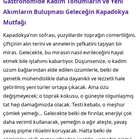
Gastronomide Kadim Tohumların ve Yeni
Akımların Buluşması Geleceğin Kapadokya
Mutfağı
Kapadokya’nın sofrası, yüzyıllardır toprağın cömertliğini,
çiftçinin alın terini ve annelerin şefkatini taşıyan bir
miras. Gelecekte, bu mirasın nasıl evrileceğini hayal
etmek bile iştahımı kabartıyor. Düşünsenize, o kadim
üzüm bağlarından elde edilen üzümlerle, belki de
genetik mühendislikle daha dayanıklı ve lezzetli hale
getirilmiş yeni türler ortaya çıkacak. Ama özü
değişmeyecek; o toprak kokusu, o güneşte olgunlaşmış
tat hep damağımızda olacak. Testi kebabı, o meşhur
çömlek yemeği… Gelecekte belki de fırınlar, enerjiyi çok
daha verimli kullanarak, yemeğin o ağır ateşte, yavaş
yavaş pişme ritüelini koruyacak. Hatta belki de