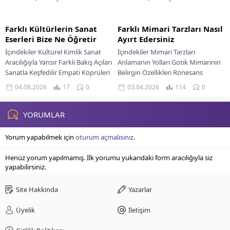
Farklı Kültürlerin Sanat
Farklı Mimari Tarzları Nasıl
Eserleri Bize Ne Öğretir
Ayırt Edersiniz
İçindekiler Kültürel Kimlik Sanat
İçindekiler Mimari Tarzları
Aracılığıyla Yansır Farklı Bakış Açıları
Anlamanın Yolları Gotik Mimarinin
Sanatla Keşfedilir Empati Köprüleri
Belirgin Özellikleri Rönesans
Kurar Sanat Eserleri Geçmişin
Mimarisi Ve Klasik Uyum Barok
04.08.2026
17
0
03.04.2026
114
0
Hikayesini Anlatır Sanat...
Mimarisi Ve Dramatik İfade
Neoklasik...
YORUMLAR
Yorum yapabilmek için
oturum açmalısınız
.
Henüz yorum yapılmamış. İlk yorumu yukarıdaki form aracılığıyla siz
yapabilirsiniz.
Site Hakkında
Yazarlar
Üyelik
İletişim