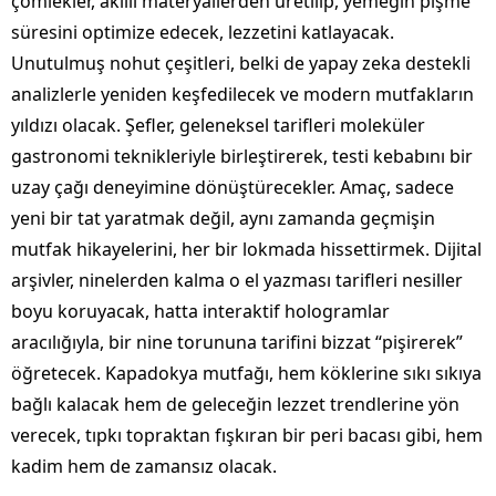
çömlekler, akıllı materyallerden üretilip, yemeğin pişme
süresini optimize edecek, lezzetini katlayacak.
Unutulmuş nohut çeşitleri, belki de yapay zeka destekli
analizlerle yeniden keşfedilecek ve modern mutfakların
yıldızı olacak. Şefler, geleneksel tarifleri moleküler
gastronomi teknikleriyle birleştirerek, testi kebabını bir
uzay çağı deneyimine dönüştürecekler. Amaç, sadece
yeni bir tat yaratmak değil, aynı zamanda geçmişin
mutfak hikayelerini, her bir lokmada hissettirmek. Dijital
arşivler, ninelerden kalma o el yazması tarifleri nesiller
boyu koruyacak, hatta interaktif hologramlar
aracılığıyla, bir nine torununa tarifini bizzat “pişirerek”
öğretecek. Kapadokya mutfağı, hem köklerine sıkı sıkıya
bağlı kalacak hem de geleceğin lezzet trendlerine yön
verecek, tıpkı topraktan fışkıran bir peri bacası gibi, hem
kadim hem de zamansız olacak.