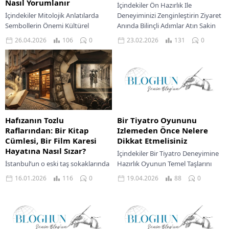
Nasıl Yorumlanır
İçindekiler Ön Hazırlık Ile
İçindekiler Mitolojik Anlatılarda
Deneyiminizi Zenginleştirin Ziyaret
Sembollerin Önemi Kültürel
Anında Bilinçli Adımlar Atın Sakin
Bağlamda Sembol Çözümlemesi
Bir Tempoyla Keşfetmeye
26.04.2026
106
0
23.02.2026
131
0
Sembollerin Çok Katmanlı
Odaklanın Müze Deneyiminizden
Anlamlarını Çözümlemek Mitolojik
Sonra Bile...
Sembolleri Yorumlama İçin Pratik
Adımlar...
Hafızanın Tozlu
Bir Tiyatro Oyununu
Raflarından: Bir Kitap
Izlemeden Önce Nelere
Cümlesi, Bir Film Karesi
Dikkat Etmelisiniz
Hayatına Nasıl Sızar?
İçindekiler Bir Tiyatro Deneyimine
İstanbul’un o eski taş sokaklarında
Hazırlık Oyunun Temel Taşlarını
yürürken, bazen bir pasajın
Anlamak Yapım Ekibi Ve Oyuncular
16.01.2026
116
0
19.04.2026
88
0
kuytusundan sızan eski kitap
Hakkında Bilgi Mekan Ve Lojistik
kokusu gibi, aniden zihnime bir
Detayları Salon...
cümle düşer....