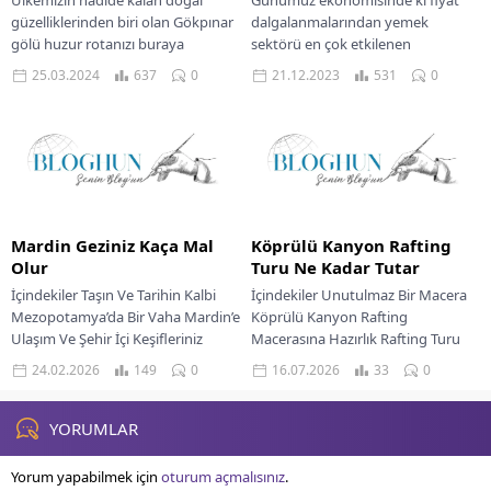
güzelliklerinden biri olan Gökpınar
dalgalanmalarından yemek
gölü huzur rotanızı buraya
sektörü en çok etkilenen
belirlemenizde ilk sıralarda yerini
alanlardandır. Avrupa bölgesinde
25.03.2024
637
0
21.12.2023
531
0
alacaktır. Ayrıca hafta sonlarınızda...
bulunan Büyükçekmece’de
serpme kahvaltı fiyatları diğer
semtlere...
Mardin Geziniz Kaça Mal
Köprülü Kanyon Rafting
Olur
Turu Ne Kadar Tutar
İçindekiler Taşın Ve Tarihin Kalbi
İçindekiler Unutulmaz Bir Macera
Mezopotamya’da Bir Vaha Mardin’e
Köprülü Kanyon Rafting
Ulaşım Ve Şehir İçi Keşifleriniz
Macerasına Hazırlık Rafting Turu
Konaklama Seçenekleri Ve Ziyaret
Fiyatlarını Etkileyen Faktörler
24.02.2026
149
0
16.07.2026
33
0
İçin En...
Bölgede Ne Yenir Konaklama
Seçenekleri Ulaşım...
YORUMLAR
Yorum yapabilmek için
oturum açmalısınız
.