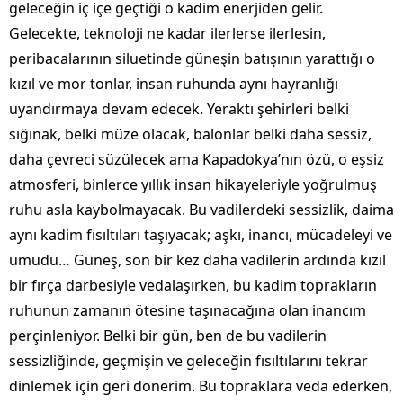
geleceğin iç içe geçtiği o kadim enerjiden gelir.
Gelecekte, teknoloji ne kadar ilerlerse ilerlesin,
peribacalarının siluetinde güneşin batışının yarattığı o
kızıl ve mor tonlar, insan ruhunda aynı hayranlığı
uyandırmaya devam edecek. Yeraktı şehirleri belki
sığınak, belki müze olacak, balonlar belki daha sessiz,
daha çevreci süzülecek ama Kapadokya’nın özü, o eşsiz
atmosferi, binlerce yıllık insan hikayeleriyle yoğrulmuş
ruhu asla kaybolmayacak. Bu vadilerdeki sessizlik, daima
aynı kadim fısıltıları taşıyacak; aşkı, inancı, mücadeleyi ve
umudu… Güneş, son bir kez daha vadilerin ardında kızıl
bir fırça darbesiyle vedalaşırken, bu kadim toprakların
ruhunun zamanın ötesine taşınacağına olan inancım
perçinleniyor. Belki bir gün, ben de bu vadilerin
sessizliğinde, geçmişin ve geleceğin fısıltılarını tekrar
dinlemek için geri dönerim. Bu topraklara veda ederken,