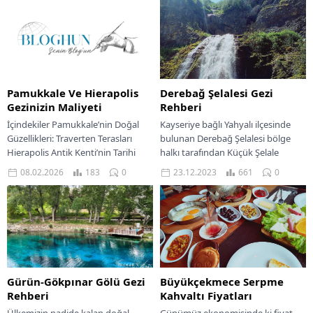
Pamukkale Ve Hierapolis
Derebağ Şelalesi Gezi
Gezinizin Maliyeti
Rehberi
İçindekiler Pamukkale’nin Doğal
Kayseriye bağlı Yahyalı ilçesinde
Güzellikleri: Traverten Terasları
bulunan Derebağ Şelalesi bölge
Hierapolis Antik Kenti’nin Tarihi
halkı tarafından Küçük Şelale
Dokusu Pamukkale ve Hierapolis’e
olarak da bilinir. Her yönüyle tam
08.02.2026
183
0
23.12.2023
661
0
Ulaşım ve Bölgesel Lojistik Bilgileri
bir huzur...
Bölgeye...
Gürün-Gökpınar Gölü Gezi
Büyükçekmece Serpme
Rehberi
Kahvaltı Fiyatları
Ülkemizin nadide kalan doğal
Günümüz ekonomisinde ki fiyat