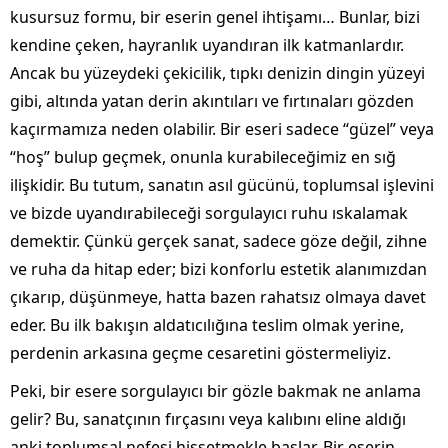
kusursuz formu, bir eserin genel ihtişamı… Bunlar, bizi
kendine çeken, hayranlık uyandıran ilk katmanlardır.
Ancak bu yüzeydeki çekicilik, tıpkı denizin dingin yüzeyi
gibi, altında yatan derin akıntıları ve fırtınaları gözden
kaçırmamıza neden olabilir. Bir eseri sadece “güzel” veya
“hoş” bulup geçmek, onunla kurabileceğimiz en sığ
ilişkidir. Bu tutum, sanatın asıl gücünü, toplumsal işlevini
ve bizde uyandırabileceği sorgulayıcı ruhu ıskalamak
demektir. Çünkü gerçek sanat, sadece göze değil, zihne
ve ruha da hitap eder; bizi konforlu estetik alanımızdan
çıkarıp, düşünmeye, hatta bazen rahatsız olmaya davet
eder. Bu ilk bakışın aldatıcılığına teslim olmak yerine,
perdenin arkasına geçme cesaretini göstermeliyiz.
Peki, bir esere sorgulayıcı bir gözle bakmak ne anlama
gelir? Bu, sanatçının fırçasını veya kalıbını eline aldığı
anki toplumsal nefesi hissetmekle başlar. Bir eserin