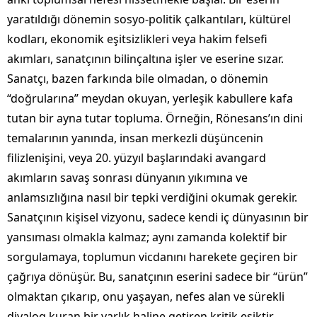
yaratıldığı dönemin sosyo-politik çalkantıları, kültürel
kodları, ekonomik eşitsizlikleri veya hakim felsefi
akımları, sanatçının bilinçaltına işler ve eserine sızar.
Sanatçı, bazen farkında bile olmadan, o dönemin
“doğrularına” meydan okuyan, yerleşik kabullere kafa
tutan bir ayna tutar topluma. Örneğin, Rönesans’ın dini
temalarının yanında, insan merkezli düşüncenin
filizlenişini, veya 20. yüzyıl başlarındaki avangard
akımların savaş sonrası dünyanın yıkımına ve
anlamsızlığına nasıl bir tepki verdiğini okumak gerekir.
Sanatçının kişisel vizyonu, sadece kendi iç dünyasının bir
yansıması olmakla kalmaz; aynı zamanda kolektif bir
sorgulamaya, toplumun vicdanını harekete geçiren bir
çağrıya dönüşür. Bu, sanatçının eserini sadece bir “ürün”
olmaktan çıkarıp, onu yaşayan, nefes alan ve sürekli
diyalog kuran bir varlık haline getiren kritik eşiktir.