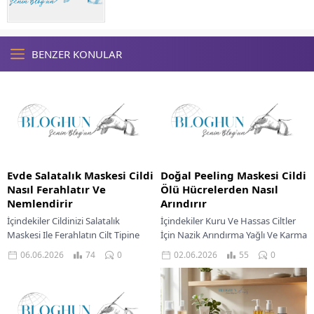
BENZER KONULAR
Evde Salatalık Maskesi Cildi
Doğal Peeling Maskesi Cildi
Nasıl Ferahlatır Ve
Ölü Hücrelerden Nasıl
Nemlendirir
Arındırır
İçindekiler Cildinizi Salatalık
İçindekiler Kuru Ve Hassas Ciltler
Maskesi Ile Ferahlatın Cilt Tipine
İçin Nazik Arındırma Yağlı Ve Karma
Göre Salatalık Maskesi Tarifleri
Ciltler İçin Derin Temizlik Cildine
06.06.2026
74
0
02.06.2026
55
0
Kuru Ciltler İçin Salatalık Maskesi
Uygun Peeling Sıklığı Güvenli...
Yağlı Ciltler Ve...