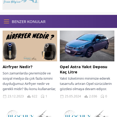
BENZER KONULAR
Airfryer Nedir?
Opel Astra Yakıt Deposu
Kaç Litre
Son zamanlarda çevremizde ve
sosyal medya da çok fazla ismini
Yakıt tüketimini minimize ederek
duyduğumuz Airfryer nedir ve
tasarrufu artıran Opel sürücülerin
gerekli midir? Bu konu kullananlar,
gözdesi olmaya devam ediyor.
merak...
Bunlar arasında tercihlerin ilk
23.12.2023
622
1
25.05.2024
2.036
0
sırasında olan Opel Astra’nın...