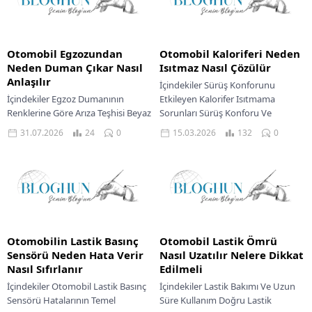
Otomobil Egzozundan
Otomobil Kaloriferi Neden
Neden Duman Çıkar Nasıl
Isıtmaz Nasıl Çözülür
Anlaşılır
İçindekiler Sürüş Konforunu
İçindekiler Egzoz Dumanının
Etkileyen Kalorifer Isıtmama
Renklerine Göre Arıza Teşhisi Beyaz
Sorunları Sürüş Konforu Ve
Egzoz Dumanı Mavi Egzoz Dumanı
Kullanıcı Deneyimi Sistem
31.07.2026
24
0
15.03.2026
132
0
Siyah Egzoz Dumanı Egzoz Dumanı
Performansı Ve Oyun Benzetmesi
Arıza Teşhisi...
Onarım Maliyetleri Ve...
Otomobilin Lastik Basınç
Otomobil Lastik Ömrü
Sensörü Neden Hata Verir
Nasıl Uzatılır Nelere Dikkat
Nasıl Sıfırlanır
Edilmeli
İçindekiler Otomobil Lastik Basınç
İçindekiler Lastik Bakımı Ve Uzun
Sensörü Hatalarının Temel
Süre Kullanım Doğru Lastik