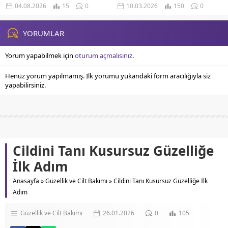
Sebepleri Lastik Basınç Sensörü
Basıncının Önemi Lastik Rotasyonu
04.08.2026
15
0
10.03.2026
150
0
Teknik Özellikleri Lastik Basınç
Ve Dengeleme Sürüş
Sensörleri Kullanıcı Deneyimi Sürüş
Alışkanlıklarının Lastik Ömrüne
Dinamikleri...
Etkisi...
YORUMLAR
Yorum yapabilmek için
oturum açmalısınız
.
Henüz yorum yapılmamış. İlk yorumu yukarıdaki form aracılığıyla siz
yapabilirsiniz.
Cildini Tanı Kusursuz Güzelliğe
İlk Adım
Anasayfa
»
Güzellik ve Cilt Bakımı
»
Cildini Tanı Kusursuz Güzelliğe İlk
Adım
Güzellik ve Cilt Bakımı
26.01.2026
0
105