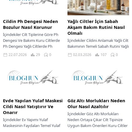
Cildin Ph Dengesi Neden
Yağlı Ciltler İçin Sabah
Bozulur Nasıl Korunur
Akşam Bakım Rutini Nasıl
Olmalı
İçindekiler Cilt Tiplerine Göre Ph
Dengesi Ve Bakımı Kuru Ciltlerde
İçindekiler Cildini Anlamak Yağlı Cilt
Ph Dengesi Yağlı Ciltlerde Ph
Bakımının Temeli Sabah Rutini Yağlı
Dengesi Karma Ciltlerde Ph
Ciltler İçin Doğal Yöntemlerle Cilt
22.07.2026
29
0
02.03.2026
107
0
Dengesi...
Temizliği Yağ Dengesini Koruma
Adımları...
Evde Yapılan Yulaf Maskesi
Göz Altı Morlukları Neden
Cildi Nasıl Yatıştırır Ve
Olur Nasıl Azaltılır
Onarır
İçindekiler Göz Altı Morlukları
İçindekiler Ev Yapımı Yulaf
Neden Ortaya Çıkar Cilt Tipinize
Maskesinin Faydaları Temel Yulaf
Uygun Bakım Önerileri Kuru Ciltler
Maskesi Tarifi Cilt Tipinize Göre
İçin Yağlı Ciltler İçin Hassas Ciltler...