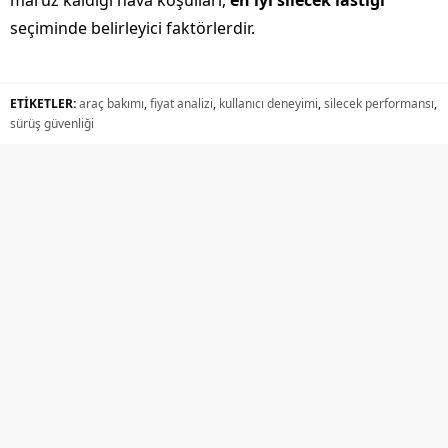
maruz kaldığı hava koşulları,
en iyi silecek lastiği
seçiminde belirleyici faktörlerdir.
ETİKETLER:
araç bakımı
,
fiyat analizi
,
kullanıcı deneyimi
,
silecek performansı
,
sürüş güvenliği