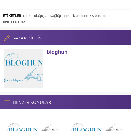
ETİKETLER:
cilt kuruluğu
,
cilt sağlığı
,
güzellik uzmanı
,
kış bakımı
,
nemlendirme
YAZAR BİLGİSİ
bloghun
BENZER KONULAR