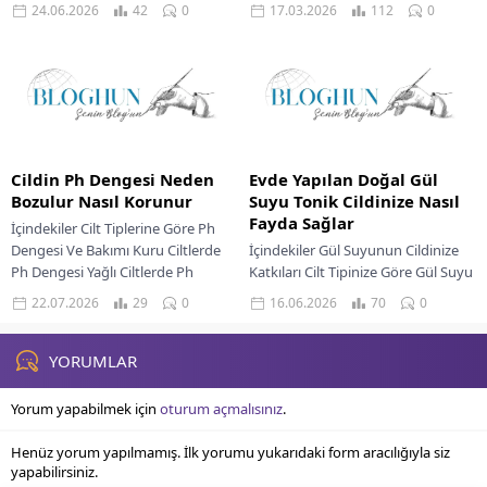
Patates Maskesi Hazırlığı Cilt Tipine
Temizleyicilerle Cildinizi Yatıştırın
24.06.2026
42
0
17.03.2026
112
0
Göre Patates Maskesi Uygulaması
Cilt Yatıştırma İçin Doğal Yöntemler
Yağlı...
Nemlendirme Ve Cilt Bariyeri...
Cildin Ph Dengesi Neden
Evde Yapılan Doğal Gül
Bozulur Nasıl Korunur
Suyu Tonik Cildinize Nasıl
Fayda Sağlar
İçindekiler Cilt Tiplerine Göre Ph
Dengesi Ve Bakımı Kuru Ciltlerde
İçindekiler Gül Suyunun Cildinize
Ph Dengesi Yağlı Ciltlerde Ph
Katkıları Cilt Tipinize Göre Gül Suyu
Dengesi Karma Ciltlerde Ph
Mucizesi Günlük Cilt Bakımınıza Gül
22.07.2026
29
0
16.06.2026
70
0
Dengesi...
Suyunu Dahil Edin Evde Kendi...
YORUMLAR
Yorum yapabilmek için
oturum açmalısınız
.
Henüz yorum yapılmamış. İlk yorumu yukarıdaki form aracılığıyla siz
yapabilirsiniz.