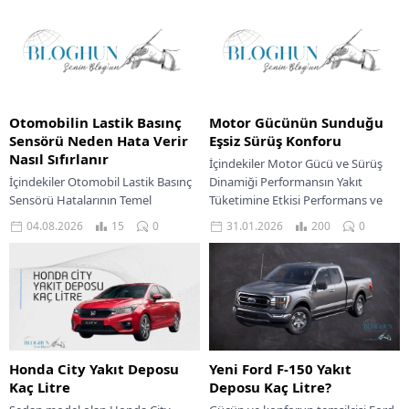
Otomobilin Lastik Basınç
Motor Gücünün Sunduğu
Sensörü Neden Hata Verir
Eşsiz Sürüş Konforu
Nasıl Sıfırlanır
İçindekiler Motor Gücü ve Sürüş
İçindekiler Otomobil Lastik Basınç
Dinamiği Performansın Yakıt
Sensörü Hatalarının Temel
Tüketimine Etkisi Performans ve
Sebepleri Lastik Basınç Sensörü
Yakıt Verimliliğinin Mükemmel
04.08.2026
15
0
31.01.2026
200
0
Teknik Özellikleri Lastik Basınç
Dengesi Güçlü Bir Motorun Sürüş...
Sensörleri Kullanıcı Deneyimi Sürüş
Dinamikleri...
Honda City Yakıt Deposu
Yeni Ford F-150 Yakıt
Kaç Litre
Deposu Kaç Litre?