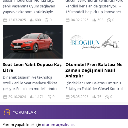
Sedan model olan Honda City,
Gücün ve konforun temsilcisi Ford
şehir yaşamına uyum sağlayan
kendini her alan da gösteriyor. F-
yapısı ve ekonomik sürüşüyle
150 modeli ise pick-up kamyonet
dikkat çekiyor. En popüler Honda
kategorisinde en güçlü temsilcisi.
12.03.2025
600
0
04.02.2025
503
0
City yakıt...
Ford...
Seat Leon Yakıt Deposu Kaç
Otomobil Fren Balatası Ne
Litre
Zaman Değişmeli Nasıl
Anlaşılır
Dinamik tasarımı ve teknoloji
özellikleri ile Seat markası dikkat
İçindekiler Fren Balatası Ömrünü
çekiyor. En bilinen modellerinden
Etkileyen Faktörler Görsel Kontrol
Leon ise bize benzinli, dizel ve
Ve Sesli İpuçları Performans Kaybı
29.10.2024
1.171
0
25.05.2026
76
0
hibrit...
Ve Pedallardaki Değişimler Sürüş
Konforu Ve Kullanıcı...
YORUMLAR
Yorum yapabilmek için
oturum açmalısınız
.