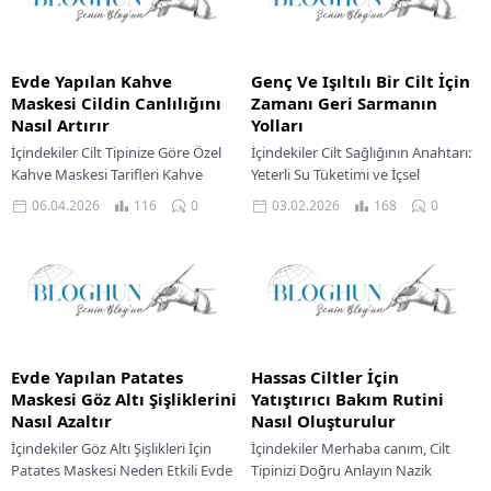
Evde Yapılan Kahve
Genç Ve Işıltılı Bir Cilt İçin
Maskesi Cildin Canlılığını
Zamanı Geri Sarmanın
Nasıl Artırır
Yolları
İçindekiler Cilt Tipinize Göre Özel
İçindekiler Cilt Sağlığının Anahtarı:
Kahve Maskesi Tarifleri Kahve
Yeterli Su Tüketimi ve İçsel
Maskesi Uygulama Sıklığı Kahve
Beslenme Güneşin Zararlı Etkilerine
06.04.2026
116
0
03.02.2026
168
0
Maskesi Kullanırken Dikkat
Karşı Cildinizi Korumak Cilt Tipinize
Edilmesi Gerekenler Kahve
Özel Doğal...
Maskesinin...
Evde Yapılan Patates
Hassas Ciltler İçin
Maskesi Göz Altı Şişliklerini
Yatıştırıcı Bakım Rutini
Nasıl Azaltır
Nasıl Oluşturulur
İçindekiler Göz Altı Şişlikleri İçin
İçindekiler Merhaba canım, Cilt
Patates Maskesi Neden Etkili Evde
Tipinizi Doğru Anlayın Nazik