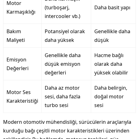
Motor
(turboşarj,
Daha basit yapı
Karmaşıklığı
intercooler vb.)
Bakım
Potansiyel olarak
Genellikle daha
Maliyeti
daha yüksek
düşük
Genellikle daha
Hacme bağlı
Emisyon
düşük emisyon
olarak daha
Değerleri
değerleri
yüksek olabilir
Daha az motor
Daha belirgin,
Motor Ses
sesi, daha fazla
doğal motor
Karakteristiği
turbo sesi
sesi
Modern otomotiv mühendisliği, sürücülerin araçlarıyla
kurduğu bağı çeşitli motor karakteristikleri üzerinden