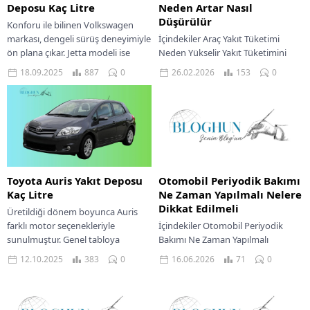
Deposu Kaç Litre
Neden Artar Nasıl
Düşürülür
Konforu ile bilinen Volkswagen
markası, dengeli sürüş deneyimiyle
İçindekiler Araç Yakıt Tüketimi
ön plana çıkar. Jetta modeli ise
Neden Yükselir Yakıt Tüketimini
Golf’ün sedan versiyonu olarak
Düşürme Yöntemleri Akıllı
18.09.2025
887
0
26.02.2026
153
0
hem şehir...
Sistemler Ve Kullanıcı Deneyimi
Maliyet Etkinliği Ve Fiyat
Değerlendirmesi...
Toyota Auris Yakıt Deposu
Otomobil Periyodik Bakımı
Kaç Litre
Ne Zaman Yapılmalı Nelere
Dikkat Edilmeli
Üretildiği dönem boyunca Auris
farklı motor seçenekleriyle
İçindekiler Otomobil Periyodik
sunulmuştur. Genel tabloya
Bakımı Ne Zaman Yapılmalı
bakıldığında Toyota Auris yakıt
Periyodik Bakım Esnasında Nelere
12.10.2025
383
0
16.06.2026
71
0
deposu 50 LT’dir. Bu değer, hem...
Dikkat Edilmeli Sürüş Deneyimi Ve
Konfor Optimal Araç Performansı...