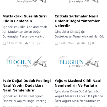
Mutfaktaki Güzellik Sırrı
Ciltteki Sarkmalar Nasıl
Cildin Canlansın
Önlenir Doğal Yöntemler
Nelerdir
İçindekiler Cildini Canlandırmak
İçin Mutfaktan Gelen Doğal
İçindekiler Cilt Sağlığını
Dokunuşlar Parlamayı Kontrol
Destekleyen Temel Alışkanlıklar Cilt
Altına Alan Yağlı Cilt Bakımı Nem
Tipine Göre Sarkma Önleyici
14.02.2026
139
0
14.07.2026
46
0
Bariyerini Güçlendiren Kuru Cilt...
Yaklaşımlar Kuru Ciltler İçin
Sıkılaştırma Yöntemleri Yağlı Ve
Karma...
Evde Doğal Dudak Peelingi
Yoğurt Maskesi Cildi Nasıl
Nasıl Yapılır Dudakları
Nemlendirir Ve Parlatır
Nasıl Nemlendirir
İçindekiler Cildin Doğal Işıltısı İçin
İçindekiler Dudak Peelinginin
Yoğurt Maskesi Farklı Cilt Tiplerine
Önemi Ev Yapımı Doğal Peeling
Özel Yoğurt Maskeleri Rutininize
Tarifleri Hassas Dudaklar İçin Nazik
Yoğurt Maskesini Dahil Edin