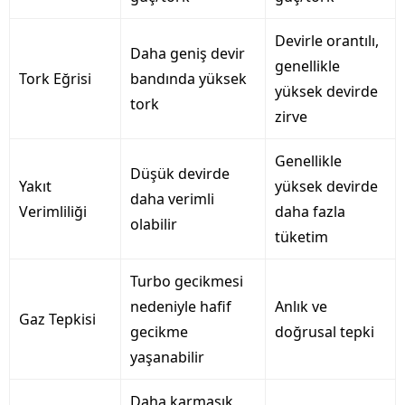
Devirle orantılı,
Daha geniş devir
genellikle
Tork Eğrisi
bandında yüksek
yüksek devirde
tork
zirve
Genellikle
Düşük devirde
Yakıt
yüksek devirde
daha verimli
Verimliliği
daha fazla
olabilir
tüketim
Turbo gecikmesi
nedeniyle hafif
Anlık ve
Gaz Tepkisi
gecikme
doğrusal tepki
yaşanabilir
Daha karmaşık