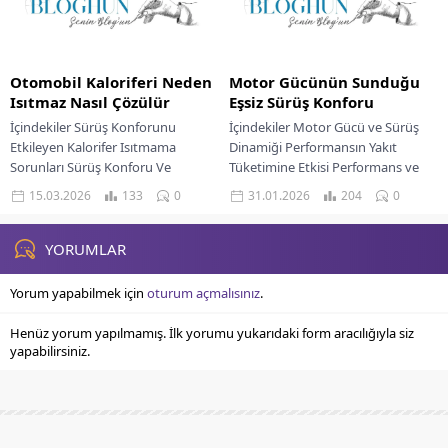
Otomobil Kaloriferi Neden
Motor Gücünün Sunduğu
Isıtmaz Nasıl Çözülür
Eşsiz Sürüş Konforu
İçindekiler Sürüş Konforunu
İçindekiler Motor Gücü ve Sürüş
Etkileyen Kalorifer Isıtmama
Dinamiği Performansın Yakıt
Sorunları Sürüş Konforu Ve
Tüketimine Etkisi Performans ve
Kullanıcı Deneyimi Sistem
Yakıt Verimliliğinin Mükemmel
15.03.2026
133
0
31.01.2026
204
0
Performansı Ve Oyun Benzetmesi
Dengesi Güçlü Bir Motorun Sürüş...
Onarım Maliyetleri Ve...
YORUMLAR
Yorum yapabilmek için
oturum açmalısınız
.
Henüz yorum yapılmamış. İlk yorumu yukarıdaki form aracılığıyla siz
yapabilirsiniz.