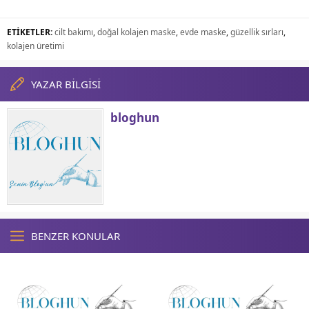
ETİKETLER:
cilt bakımı
,
doğal kolajen maske
,
evde maske
,
güzellik sırları
,
kolajen üretimi
YAZAR BİLGİSİ
bloghun
BENZER KONULAR