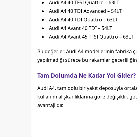
Audi A4 40 TFSI Quattro – 63LT
Audi A4 40 TDI Advanced – 54LT
Audi A4 40 TDI Quattro – 63LT
Audi A4 Avant 40 TDI – 54LT
Audi A4 Avant 45 TFSI Quattro – 63LT
Bu değerler, Audi A4 modellerinin fabrika ç
yapılmadığı sürece bu rakamlar geçerliliğini 
Tam Dolumda Ne Kadar Yol Gider?
Audi A4, tam dolu bir yakıt deposuyla orta
kullanım alışkanlıklarına göre değişiklik gö
avantajlıdır.