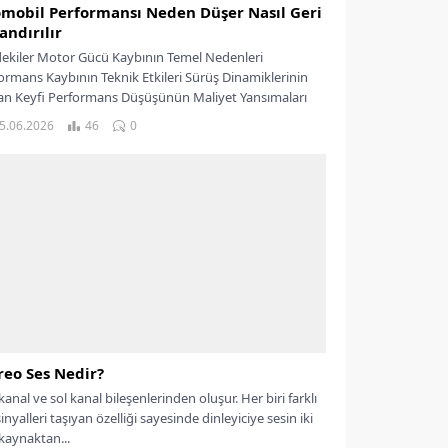
mobil Performansı Neden Düşer Nasıl Geri
andırılır
dekiler Motor Gücü Kaybının Temel Nedenleri
ormans Kaybının Teknik Etkileri Sürüş Dinamiklerinin
an Keyfi Performans Düşüşünün Maliyet Yansımaları
obil Performansını...
5.06.2026
46
0
reo Ses Nedir?
kanal ve sol kanal bileşenlerinden oluşur. Her biri farklı
inyalleri taşıyan özelliği sayesinde dinleyiciye sesin iki
 kaynaktan...