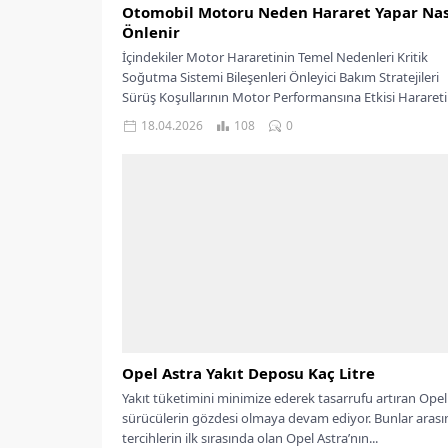
Otomobil Motoru Neden Hararet Yapar Nas
Önlenir
İçindekiler Motor Hararetinin Temel Nedenleri Kritik
Soğutma Sistemi Bileşenleri Önleyici Bakım Stratejileri
Sürüş Koşullarının Motor Performansına Etkisi Hararet
Maliyet Etkileri...
18.04.2026
108
0
Opel Astra Yakıt Deposu Kaç Litre
Yakıt tüketimini minimize ederek tasarrufu artıran Opel
sürücülerin gözdesi olmaya devam ediyor. Bunlar aras
tercihlerin ilk sırasında olan Opel Astra’nın...