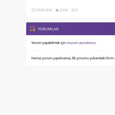
25.05.2024
2.034
0
YORUMLAR
Yorum yapabilmek için
oturum açmalısınız
.
Henüz yorum yapılmamış. İlk yorumu yukarıdaki form arac