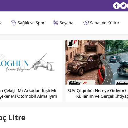
fa
Sağlık ve Spor
Seyahat
Sanat ve Kültür
 Çekişli Mi Arkadan İtişli Mi
SUV Çılgınlığı Nereye Gidiyor?
Çeker Mi Otomobil Almalıyım
Kullanım ve Gerçek İhtiyaç
ç Litre