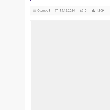
Otomobil
15.12.2024
0
1.309