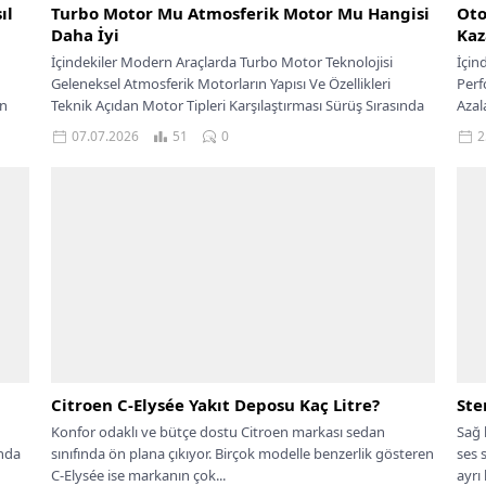
ıl
Turbo Motor Mu Atmosferik Motor Mu Hangisi
Oto
Daha İyi
Kaz
İçindekiler Modern Araçlarda Turbo Motor Teknolojisi
İçin
Geleneksel Atmosferik Motorların Yapısı Ve Özellikleri
Perf
in
Teknik Açıdan Motor Tipleri Karşılaştırması Sürüş Sırasında
Azal
Sürücü...
Otom
07.07.2026
51
0
2
Citroen C-Elysée Yakıt Deposu Kaç Litre?
Ste
Konfor odaklı ve bütçe dostu Citroen markası sedan
Sağ 
ında
sınıfında ön plana çıkıyor. Birçok modelle benzerlik gösteren
ses s
C-Elysée ise markanın çok...
ayrı