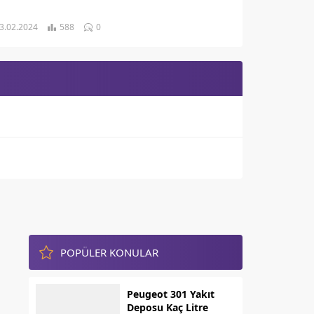
3.02.2024
588
0
POPÜLER KONULAR
Peugeot 301 Yakıt
Deposu Kaç Litre