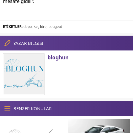
mesafe gidilir.
ETİKETLER:
depo
,
kaç litre
,
peugeot
YAZAR BİLGİSİ
bloghun
BENZER KONULAR