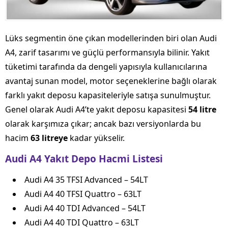
Lüks segmentin öne çıkan modellerinden biri olan Audi
A4, zarif tasarımı ve güçlü performansıyla bilinir. Yakıt
tüketimi tarafında da dengeli yapısıyla kullanıcılarına
avantaj sunan model, motor seçeneklerine bağlı olarak
farklı yakıt deposu kapasiteleriyle satışa sunulmuştur.
Genel olarak Audi A4’te yakıt deposu kapasitesi
54 litre
olarak karşımıza çıkar; ancak bazı versiyonlarda bu
hacim
63 litreye
kadar yükselir.
Audi A4 Yakıt Depo Hacmi Listesi
Audi A4 35 TFSI Advanced – 54LT
Audi A4 40 TFSI Quattro – 63LT
Audi A4 40 TDI Advanced – 54LT
Audi A4 40 TDI Quattro – 63LT