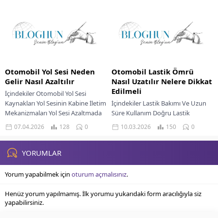
Uzun Vadeli Çözümlerde Fiyat
İncelenmesi Teknik Özellikler
Değerlendirmesi Modern
Tablosu İç Mekan Ve Elektronik
otomobillerin...
Sistemlerin...
Otomobil Yol Sesi Neden
Otomobil Lastik Ömrü
Gelir Nasıl Azaltılır
Nasıl Uzatılır Nelere Dikkat
Edilmeli
İçindekiler Otomobil Yol Sesi
Kaynakları Yol Sesinin Kabine İletim
İçindekiler Lastik Bakımı Ve Uzun
Mekanizmaları Yol Sesi Azaltmada
Süre Kullanım Doğru Lastik
Kullanılan Teknik Özellikler Aktif
Basıncının Önemi Lastik Rotasyonu
07.04.2026
128
0
10.03.2026
150
0
Gürültü Engelleme Teknolojileri...
Ve Dengeleme Sürüş
Alışkanlıklarının Lastik Ömrüne
Etkisi...
YORUMLAR
Yorum yapabilmek için
oturum açmalısınız
.
Henüz yorum yapılmamış. İlk yorumu yukarıdaki form aracılığıyla siz
yapabilirsiniz.