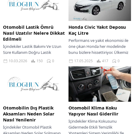
Otomobil Lastik Ömrü
Honda Civic Yakıt Deposu
Nasıl Uzatılır Nelere Dikkat
Kaç Litre
Edilmeli
Performans ve yakıt ekonomisi ile
İçindekiler Lastik Bakımı Ve Uzun
öne çıkan Honda her modelinde
Süre Kullanım Doğru Lastik
bunu bizlere hissettiriyor. Ülkemiz
Basıncının Önemi Lastik Rotasyonu
de çokça sevilen Civic modelde
10.03.2026
150
0
17.05.2025
417
0
Ve Dengeleme Sürüş
işte...
Alışkanlıklarının Lastik Ömrüne
Etkisi...
Otomobilin Dış Plastik
Otomobil Klima Koku
Aksamları Neden Solar
Yapıyor Nasıl Giderilir
Nasıl Yenilenir
İçindekiler Klima Kokusunu
İçindekiler Otomobil Plastik
Gidermede Etkili Temizlik
Aksamları Neden Solar Solmanın
Yöntemleri Sistem Verimliliği Ile