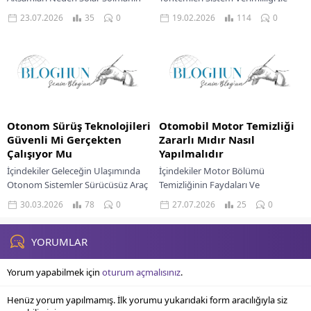
Bilimsel Temelleri Yenileme Öncesi
Optimum Performans Kazanımı
23.07.2026
35
0
19.02.2026
114
0
Hazırlık Süreci Restorasyon
Uzun Vadeli Çözümlerde Fiyat
Ürünlerinin Seçimi Ve Uygulaması
Değerlendirmesi Modern
Uygulama Sürecinde...
otomobillerin...
Otonom Sürüş Teknolojileri
Otomobil Motor Temizliği
Güvenli Mi Gerçekten
Zararlı Mıdır Nasıl
Çalışıyor Mu
Yapılmalıdır
İçindekiler Geleceğin Ulaşımında
İçindekiler Motor Bölümü
Otonom Sistemler Sürücüsüz Araç
Temizliğinin Faydaları Ve
Teknolojilerinin Temel Bileşenleri
Potansiyel Riskler Motor
30.03.2026
78
0
27.07.2026
25
0
Otonom Sürüş Seviyeleri Ve
Temizleme Yöntemlerinin Teknik
Mevcut Durum Otonom Sürüş
Karşılaştırması Doğru Otomobil
Güvenliği Protokolleri...
Motor Temizliği İçin Temel İlkeler...
YORUMLAR
Yorum yapabilmek için
oturum açmalısınız
.
Henüz yorum yapılmamış. İlk yorumu yukarıdaki form aracılığıyla siz