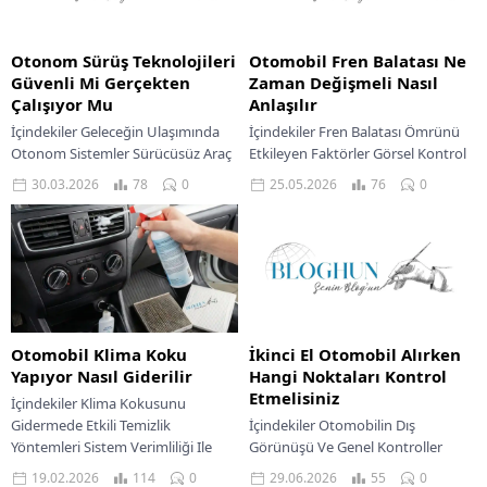
Otonom Sürüş Teknolojileri
Otomobil Fren Balatası Ne
Güvenli Mi Gerçekten
Zaman Değişmeli Nasıl
Çalışıyor Mu
Anlaşılır
İçindekiler Geleceğin Ulaşımında
İçindekiler Fren Balatası Ömrünü
Otonom Sistemler Sürücüsüz Araç
Etkileyen Faktörler Görsel Kontrol
Teknolojilerinin Temel Bileşenleri
Ve Sesli İpuçları Performans Kaybı
30.03.2026
78
0
25.05.2026
76
0
Otonom Sürüş Seviyeleri Ve
Ve Pedallardaki Değişimler Sürüş
Mevcut Durum Otonom Sürüş
Konforu Ve Kullanıcı...
Güvenliği Protokolleri...
Otomobil Klima Koku
İkinci El Otomobil Alırken
Yapıyor Nasıl Giderilir
Hangi Noktaları Kontrol
Etmelisiniz
İçindekiler Klima Kokusunu
Gidermede Etkili Temizlik
İçindekiler Otomobilin Dış
Yöntemleri Sistem Verimliliği Ile
Görünüşü Ve Genel Kontroller
Optimum Performans Kazanımı
Motor Ve Mekanik Aksamların
19.02.2026
114
0
29.06.2026
55
0