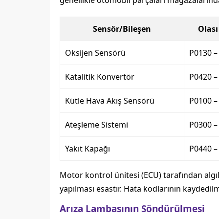
genellikle otomobil parçaları mağazalarında 
Sensör/Bileşen
Olas
Oksijen Sensörü
P0130 –
Katalitik Konvertör
P0420 –
Kütle Hava Akış Sensörü
P0100 –
Ateşleme Sistemi
P0300 –
Yakıt Kapağı
P0440 –
Motor kontrol ünitesi (ECU) tarafından alg
yapılması esastır. Hata kodlarının kaydedilm
Arıza Lambasının Söndürülmesi