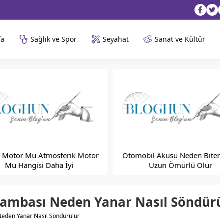
fa
Sağlık ve Spor
Seyahat
Sanat ve Kültür
 Motor Mu Atmosferik Motor
Otomobil Aküsü Neden Biter
Mu Hangisi Daha İyi
Uzun Ömürlü Olur
Lambası Neden Yanar Nasıl Söndür
Neden Yanar Nasıl Söndürülür