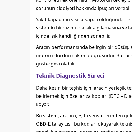
kontrol etmek önemlidir. Motorun tekleyip 
sorunun ciddiyeti hakkında ipuçları verebilir
Yakıt kapağının sıkıca kapalı olduğundan 
sistemin bir sızıntı olarak algılamasına ve
içinde ışık kendiliğinden sönebilir.
Aracın performansında belirgin bir düşüş, a
motoru durdurmak en doğrusudur. Bu tür du
göstergesi olabilir.
Teknik Diagnostik Süreci
Daha kesin bir teşhis için, aracın yerleşik
belirlemek için özel arıza kodları (DTC – Di
koyar.
Bu sistem, aracın çeşitli sensörlerinden gele
OBD-II tarayıcısı, bu kodları okuyarak tekn