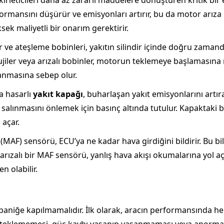
 kirleticileri daha az zararlı maddelere dönüştüren kritik bi
ormansını düşürür ve emisyonları artırır, bu da motor arız
sek maliyetli bir onarım gerektirir.
iler ve ateşleme bobinleri, yakıtın silindir içinde doğru za
klı bujiler veya arızalı bobinler, motorun teklemeye başlaması
anmasına sebep olur.
a hasarlı
yakıt kapağı
, buharlaşan yakıt emisyonlarını artı
salınmasını önlemek için basınç altında tutulur. Kapaktaki b
 açar.
(MAF) sensörü, ECU’ya ne kadar hava girdiğini bildirir. Bu b
a arızalı bir MAF sensörü, yanlış hava akışı okumalarına yol a
n olabilir.
paniğe kapılmamalıdır. İlk olarak, aracın performansında he