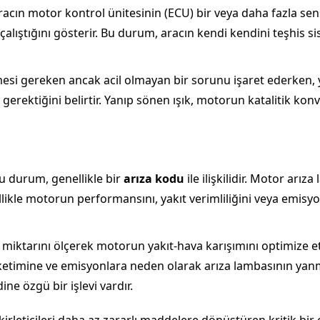
acın motor kontrol ünitesinin (ECU) bir veya daha fazla sen
alıştığını gösterir. Bu durum, aracın kendi kendini teşhis sis
mesi gereken ancak acil olmayan bir sorunu işaret ederken,
erektiğini belirtir. Yanıp sönen ışık, motorun katalitik kon
bu durum, genellikle bir
arıza kodu
ile ilişkilidir. Motor arı
likle motorun performansını, yakıt verimliliğini veya emisyon
 miktarını ölçerek motorun yakıt-hava karışımını optimize e
tüketimine ve emisyonlara neden olarak arıza lambasının yanma
ne özgü bir işlevi vardır.