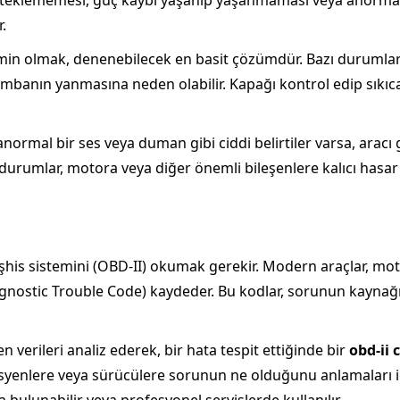
teklememesi, güç kaybı yaşanıp yaşanmaması veya anormal se
.
emin olmak, denenebilecek en basit çözümdür. Bazı duruml
 lambanın yanmasına neden olabilir. Kapağı kontrol edip sık
normal bir ses veya duman gibi ciddi belirtiler varsa, aracı
rumlar, motora veya diğer önemli bileşenlere kalıcı hasar 
 teşhis sistemini (OBD-II) okumak gerekir. Modern araçlar, mo
agnostic Trouble Code) kaydeder. Bu kodlar, sorunun kaynağını
n verileri analiz ederek, bir hata tespit ettiğinde bir
obd-ii 
isyenlere veya sürücülere sorunun ne olduğunu anlamaları için