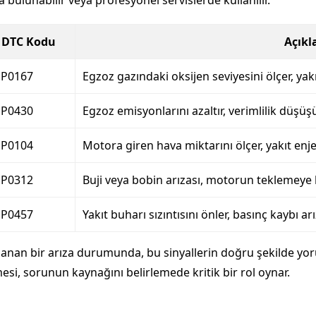
bulunabilir veya profesyonel servislerde kullanılır.
ı DTC Kodu
Açık
 P0167
Egzoz gazındaki oksijen seviyesini ölçer, yakı
 P0430
Egzoz emisyonlarını azaltır, verimlilik düşüş
 P0104
Motora giren hava miktarını ölçer, yakıt enj
 P0312
Buji veya bobin arızası, motorun teklemeye
 P0457
Yakıt buharı sızıntısını önler, basınç kaybı ar
ılanan bir arıza durumunda, bu sinyallerin doğru şekilde y
esi, sorunun kaynağını belirlemede kritik bir rol oynar.