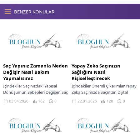
BENZER KONULAR
Saç Yapınız Zamanla Neden
Yapay Zeka Saçınızın
Değişir Nasıl Bakım
Sağlığını Nasıl
Yapmalısınız
Kişiselleştirecek
İçindekiler Saçınızdaki Yapısal
İçindekiler Önemli Çıkarımlar Yapay
Dönüşümün Sebepleri Değişen Saç
Zeka Saçımızda Saçınızın Dijital
Yapınıza Uygun Bakım Rutinleri
Kimliği Geleceği Tahmin Etmek
03.04.2026
162
0
22.01.2026
120
0
Bitkisel Kürler Ve Doğal Bakım
Kişiye Özel Formülasyonların
Yağları Saçlarımızın zamanla
Yükselişi Akıllı Uygulamalar ve
farklılaşması,...
Rutin...