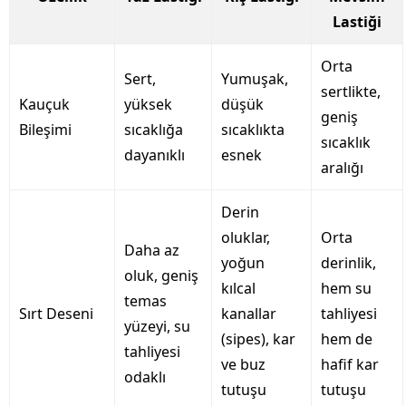
Lastiği
Orta
Sert,
Yumuşak,
sertlikte,
Kauçuk
yüksek
düşük
geniş
Bileşimi
sıcaklığa
sıcaklıkta
sıcaklık
dayanıklı
esnek
aralığı
Derin
oluklar,
Orta
Daha az
yoğun
derinlik,
oluk, geniş
kılcal
hem su
temas
Sırt Deseni
kanallar
tahliyesi
yüzeyi, su
(sipes), kar
hem de
tahliyesi
ve buz
hafif kar
odaklı
tutuşu
tutuşu