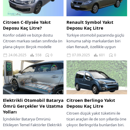
Citroen C-Elysée Yakıt
Renault Symbol Yakıt
Deposu Kaç Litre?
Deposu Kaç Litre
Konfor odaklı ve bütçe dostu
Türkiye otomobil pazarında güçlü
Citroen markası sedan sınıfında ön
konuma sahip markalardan biri
plana çıkıyor. Birçok modelle
olan Renault, özellikle uygun
benzerlik gösteren C-Elysée ise
maliyetli modelleriyle geniş bir
24.06.2025
558
0
07.09.2025
601
0
markanın çok...
kullanıcı kitlesine hitap ediyor....
Elektrikli Otomobil Batarya
Citroen Berlingo Yakıt
Ömrü Gerçekler Ve Uzatma
Deposu Kaç Litre
Yolları
Citroen düşük yakıt tüketimi ile
İçindekiler Batarya Ömrünü
ticari araçları ile de son yıllarda öne
Etkileyen Temel Faktörler Elektrikli
çıkıyor. Berlingo’da bunlardan biri.