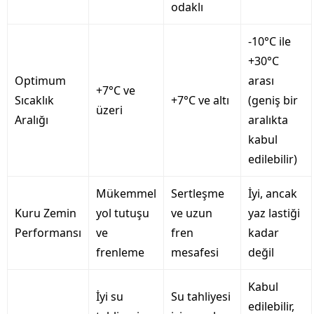
odaklı
-10°C ile
+30°C
Optimum
arası
+7°C ve
Sıcaklık
+7°C ve altı
(geniş bir
üzeri
Aralığı
aralıkta
kabul
edilebilir)
Mükemmel
Sertleşme
İyi, ancak
Kuru Zemin
yol tutuşu
ve uzun
yaz lastiği
Performansı
ve
fren
kadar
frenleme
mesafesi
değil
Kabul
İyi su
Su tahliyesi
edilebilir,