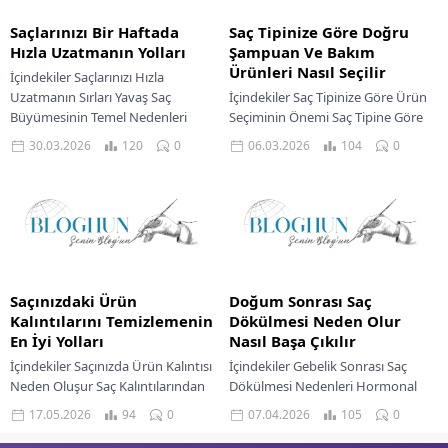
Saçlarınızı Bir Haftada
Saç Tipinize Göre Doğru
Hızla Uzatmanın Yolları
Şampuan Ve Bakım
Ürünleri Nasıl Seçilir
İçindekiler Saçlarınızı Hızla
Uzatmanın Sırları Yavaş Saç
İçindekiler Saç Tipinize Göre Ürün
Büyümesinin Temel Nedenleri
Seçiminin Önemi Saç Tipine Göre
Doğal Desteklerle Saç Büyümesini
Ürün Seçme Kılavuzu Yağlı Saçlar
30.03.2026
120
0
06.03.2026
104
0
Hızlandırmak Saç Uzamasına
İçin Dengeli Bakım Kuru Ve...
Faydalı Bitkisel Kürler...
Saçınızdaki Ürün
Doğum Sonrası Saç
Kalıntılarını Temizlemenin
Dökülmesi Neden Olur
En İyi Yolları
Nasıl Başa Çıkılır
İçindekiler Saçınızda Ürün Kalıntısı
İçindekiler Gebelik Sonrası Saç
Neden Oluşur Saç Kalıntılarından
Dökülmesi Nedenleri Hormonal
Kurtulmanın Etkili Yolları Doğal Ve
Değişimler Stres Beslenme
17.05.2026
94
0
07.04.2026
105
0
Bitkisel Çözümlerle Derinlemesine
Yetersizlikleri Uyku Eksikliği Ve
Temizlik Saç Tellerini Besleyen...
Yorgunluk Saç Kaybıyla Mücadele