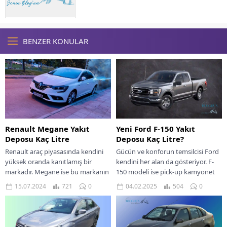
BENZER KONULAR
Renault Megane Yakıt
Yeni Ford F-150 Yakıt
Deposu Kaç Litre
Deposu Kaç Litre?
Renault araç piyasasında kendini
Gücün ve konforun temsilcisi Ford
yüksek oranda kanıtlamış bir
kendini her alan da gösteriyor. F-
markadır. Megane ise bu markanın
150 modeli ise pick-up kamyonet
en önemli modellerinden biridir.
kategorisinde en güçlü temsilcisi.
15.07.2024
721
0
04.02.2025
504
0
Renault Megane yakıt...
Ford...