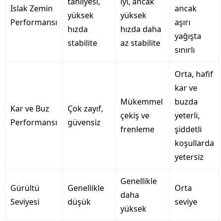
tahliyesi,
iyi, ancak
Islak Zemin
ancak
yüksek
yüksek
Performansı
aşırı
hızda
hızda daha
yağışta
stabilite
az stabilite
sınırlı
Orta, hafif
kar ve
Mükemmel
buzda
Kar ve Buz
Çok zayıf,
çekiş ve
yeterli,
Performansı
güvensiz
frenleme
şiddetli
koşullarda
yetersiz
Genellikle
Gürültü
Genellikle
Orta
daha
Seviyesi
düşük
seviye
yüksek