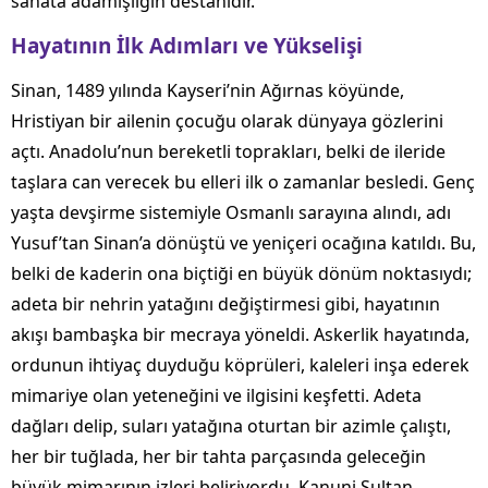
sanata adamışlığın destanıdır.
Hayatının İlk Adımları ve Yükselişi
Sinan, 1489 yılında Kayseri’nin Ağırnas köyünde,
Hristiyan bir ailenin çocuğu olarak dünyaya gözlerini
açtı. Anadolu’nun bereketli toprakları, belki de ileride
taşlara can verecek bu elleri ilk o zamanlar besledi. Genç
yaşta devşirme sistemiyle Osmanlı sarayına alındı, adı
Yusuf’tan Sinan’a dönüştü ve yeniçeri ocağına katıldı. Bu,
belki de kaderin ona biçtiği en büyük dönüm noktasıydı;
adeta bir nehrin yatağını değiştirmesi gibi, hayatının
akışı bambaşka bir mecraya yöneldi. Askerlik hayatında,
ordunun ihtiyaç duyduğu köprüleri, kaleleri inşa ederek
mimariye olan yeteneğini ve ilgisini keşfetti. Adeta
dağları delip, suları yatağına oturtan bir azimle çalıştı,
her bir tuğlada, her bir tahta parçasında geleceğin
büyük mimarının izleri beliriyordu. Kanuni Sultan