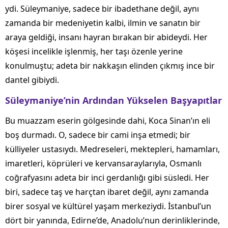
ydi. Süleymaniye, sadece bir ibadethane değil, aynı
zamanda bir medeniyetin kalbi, ilmin ve sanatın bir
araya geldiği, insanı hayran bırakan bir abideydi. Her
köşesi incelikle işlenmiş, her taşı özenle yerine
konulmuştu; adeta bir nakkaşın elinden çıkmış ince bir
dantel gibiydi.
Süleymaniye’nin Ardından Yükselen Başyapıtlar
Bu muazzam eserin gölgesinde dahi, Koca Sinan’ın eli
boş durmadı. O, sadece bir cami inşa etmedi; bir
külliyeler ustasıydı. Medreseleri, mektepleri, hamamları,
imaretleri, köprüleri ve kervansaraylarıyla, Osmanlı
coğrafyasını adeta bir inci gerdanlığı gibi süsledi. Her
biri, sadece taş ve harçtan ibaret değil, aynı zamanda
birer sosyal ve kültürel yaşam merkeziydi. İstanbul’un
dört bir yanında, Edirne’de, Anadolu’nun derinliklerinde,