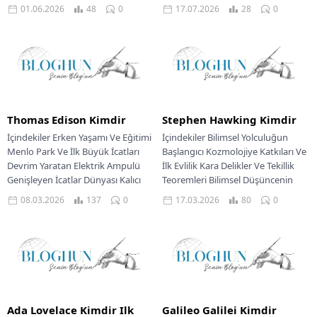
Hazırlıklar Tarihi Kuşatma Ve
Anlatılar Ve Feminist Düşünce
01.06.2026
48
0
17.07.2026
28
0
Büyük...
Yaşamının Sonu Ve...
Thomas Edison Kimdir
Stephen Hawking Kimdir
İçindekiler Erken Yaşamı Ve Eğitimi
İçindekiler Bilimsel Yolculuğun
Menlo Park Ve İlk Büyük İcatları
Başlangıcı Kozmolojiye Katkıları Ve
Devrim Yaratan Elektrik Ampulü
İlk Evlilik Kara Delikler Ve Tekillik
Genişleyen İcatlar Dünyası Kalıcı
Teoremleri Bilimsel Düşüncenin
Miras...
Popüler Hali Engellere Rağmen...
08.03.2026
137
0
17.03.2026
80
0
Ada Lovelace Kimdir Ilk
Galileo Galilei Kimdir