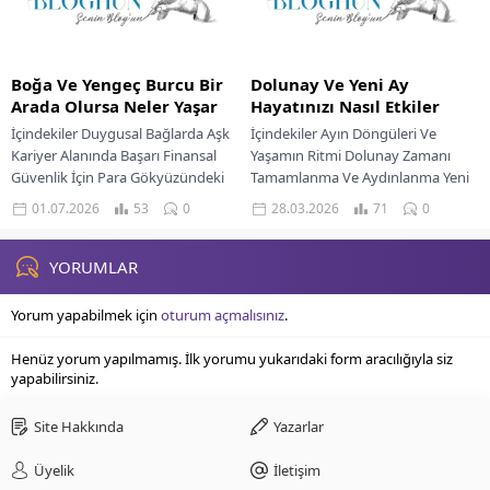
Boğa Ve Yengeç Burcu Bir
Dolunay Ve Yeni Ay
Arada Olursa Neler Yaşar
Hayatınızı Nasıl Etkiler
İçindekiler Duygusal Bağlarda Aşk
İçindekiler Ayın Döngüleri Ve
Kariyer Alanında Başarı Finansal
Yaşamın Ritmi Dolunay Zamanı
Güvenlik İçin Para Gökyüzündeki
Tamamlanma Ve Aydınlanma Yeni
enerjiler, bazı zamanlarda
Ay Başlangıçlar Ve Niyet Oluşturma
01.07.2026
53
0
28.03.2026
71
0
yeryüzünde eşsiz bir uyumun
Aşk Yaşamında Ayın...
kapılarını...
YORUMLAR
Yorum yapabilmek için
oturum açmalısınız
.
Henüz yorum yapılmamış. İlk yorumu yukarıdaki form aracılığıyla siz
yapabilirsiniz.
Site Hakkında
Yazarlar
Üyelik
İletişim