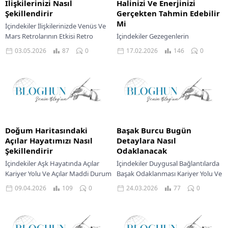
İlişkilerinizi Nasıl
Halinizi Ve Enerjinizi
Şekillendirir
Gerçekten Tahmin Edebilir
Mi
İçindekiler İlişkilerinizde Venüs Ve
Mars Retrolarının Etkisi Retro
İçindekiler Gezegenlerin
Dönemlerinde İlişki Dinamiklerinin
Dokunuşuyla Aşk Hayatınızın Yönü
03.05.2026
87
0
17.02.2026
146
0
Değişimi Aşk Hayatında Dönüşüm
Yıldızların Rehberliğinde Kariyer
Kariyer Yollarında Yeniden
Yollarının Belirginleşmesi Kozmik
Değerlendirme Maddi...
Etkileşimlerin Finansal Akışınızdaki
Yansımaları Evrenin derinliklerinde
süregelen kozmik...
Doğum Haritasındaki
Başak Burcu Bugün
Açılar Hayatımızı Nasıl
Detaylara Nasıl
Şekillendirir
Odaklanacak
İçindekiler Aşk Hayatında Açılar
İçindekiler Duygusal Bağlantılarda
Kariyer Yolu Ve Açılar Maddi Durum
Başak Odaklanması Kariyer Yolu Ve
Ve Açılar Evrenin sonsuz dansında,
Başak’ın Titizliği Finansal Durumda
09.04.2026
109
0
24.03.2026
77
0
her birimiz gökyüzündeki o anın...
Başak’ın Detaylı Yaklaşımı Bugün,
kozmik akış Başak burçları...