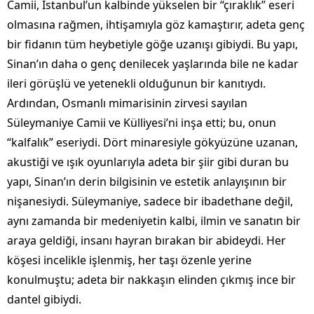
Camii, İstanbul’un kalbinde yükselen bir “çıraklık” eseri
olmasına rağmen, ihtişamıyla göz kamaştırır, adeta genç
bir fidanın tüm heybetiyle göğe uzanışı gibiydi. Bu yapı,
Sinan’ın daha o genç denilecek yaşlarında bile ne kadar
ileri görüşlü ve yetenekli olduğunun bir kanıtıydı.
Ardından, Osmanlı mimarisinin zirvesi sayılan
Süleymaniye Camii ve Külliyesi’ni inşa etti; bu, onun
“kalfalık” eseriydi. Dört minaresiyle gökyüzüne uzanan,
akustiği ve ışık oyunlarıyla adeta bir şiir gibi duran bu
yapı, Sinan’ın derin bilgisinin ve estetik anlayışının bir
nişanesiydi. Süleymaniye, sadece bir ibadethane değil,
aynı zamanda bir medeniyetin kalbi, ilmin ve sanatın bir
araya geldiği, insanı hayran bırakan bir abideydi. Her
köşesi incelikle işlenmiş, her taşı özenle yerine
konulmuştu; adeta bir nakkaşın elinden çıkmış ince bir
dantel gibiydi.