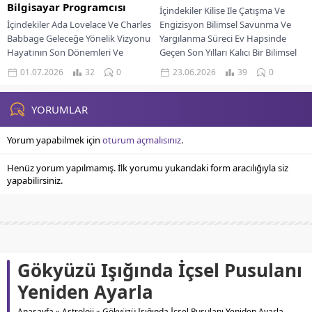
Bilgisayar Programcısı
İçindekiler Kilise Ile Çatışma Ve
İçindekiler Ada Lovelace Ve Charles
Engizisyon Bilimsel Savunma Ve
Babbage Geleceğe Yönelik Vizyonu
Yargılanma Süreci Ev Hapsinde
Hayatının Son Dönemleri Ve
Geçen Son Yılları Kalıcı Bir Bilimsel
Ölümü Modern Bilime Mirası Ve
Miras...
01.07.2026
32
0
23.06.2026
39
0
Tanınması Augusta...
YORUMLAR
Yorum yapabilmek için
oturum açmalısınız
.
Henüz yorum yapılmamış. İlk yorumu yukarıdaki form aracılığıyla siz
yapabilirsiniz.
Gökyüzü Işığında İçsel Pusulanı
Yeniden Ayarla
Anasayfa
»
Astroloji
»
Gökyüzü Işığında İçsel Pusulanı Yeniden Ayarla