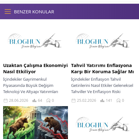
BENZER KONULAR
Uzaktan Çalışma Ekonomiyi
Tahvil Yatırımı Enflasyona
Nasıl Etkiliyor
Karşı Bir Koruma Sağlar Mı
İçindekiler Gayrimenkul
İçindekiler Enflasyon Tahvil
Piyasasında Büyük Değişim
Getirilerini Nasıl Etkiler Geleneksel
Teknoloji Ve Altyapı Yatırımları
Tahviller Ve Enflasyon Riski
İşgücü Piyasası Ve Verimlilik
Enflasyona Endeksli Tahvillerin
28.06.2026
64
0
25.02.2026
141
0
Dinamikleri Kurumsal Riskler Ve
Rolü Tahvil Piyasasında Diğer Risk
Yeni Normal Ekonominin...
Faktörleri...