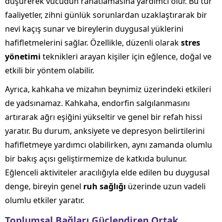
düşürerek vücudun rahatlamasına yardımcı olur. Bu tür
faaliyetler, zihni günlük sorunlardan uzaklaştırarak bir
nevi kaçış sunar ve bireylerin duygusal yüklerini
hafifletmelerini sağlar. Özellikle, düzenli olarak
stres
yönetimi
teknikleri arayan kişiler için eğlence, doğal ve
etkili bir yöntem olabilir.
Ayrıca, kahkaha ve mizahın beynimiz üzerindeki etkileri
de yadsınamaz. Kahkaha, endorfin salgılanmasını
artırarak ağrı eşiğini yükseltir ve genel bir refah hissi
yaratır. Bu durum, anksiyete ve depresyon belirtilerini
hafifletmeye yardımcı olabilirken, aynı zamanda olumlu
bir bakış açısı geliştirmemize de katkıda bulunur.
Eğlenceli aktiviteler aracılığıyla elde edilen bu duygusal
denge, bireyin genel
ruh sağlığı
üzerinde uzun vadeli
olumlu etkiler yaratır.
Toplumsal Bağları Güçlendiren Ortak