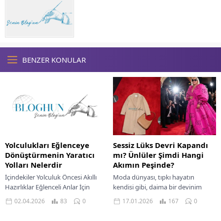
BENZER KONULAR
Yolculukları Eğlenceye
Sessiz Lüks Devri Kapandı
Dönüştürmenin Yaratıcı
mı? Ünlüler Şimdi Hangi
Yolları Nelerdir
Akımın Peşinde?
İçindekiler Yolculuk Öncesi Akıllı
Moda dünyası, tıpkı hayatın
Hazırlıklar Eğlenceli Anlar İçin
kendisi gibi, daima bir devinim
Yolculuk Aktiviteleri Etkileşimli
içinde. Dün fısıltılarla konuşulan,
02.04.2026
83
0
17.01.2026
167
0
Oyunlarla Yolculuklara Neşe Katın
neredeyse görünmez olmayı şıklık
Yeme İçme Ve Müzikle Seyahat...
sayan “Sessiz Lüks”...