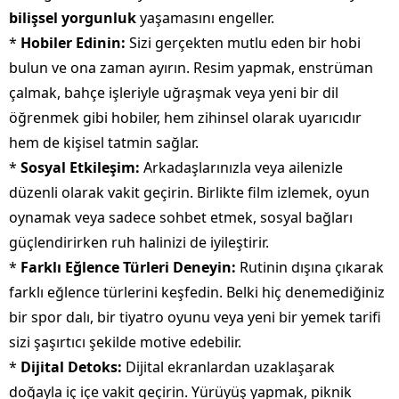
bilişsel yorgunluk
yaşamasını engeller.
*
Hobiler Edinin:
Sizi gerçekten mutlu eden bir hobi
bulun ve ona zaman ayırın. Resim yapmak, enstrüman
çalmak, bahçe işleriyle uğraşmak veya yeni bir dil
öğrenmek gibi hobiler, hem zihinsel olarak uyarıcıdır
hem de kişisel tatmin sağlar.
*
Sosyal Etkileşim:
Arkadaşlarınızla veya ailenizle
düzenli olarak vakit geçirin. Birlikte film izlemek, oyun
oynamak veya sadece sohbet etmek, sosyal bağları
güçlendirirken ruh halinizi de iyileştirir.
*
Farklı Eğlence Türleri Deneyin:
Rutinin dışına çıkarak
farklı eğlence türlerini keşfedin. Belki hiç denemediğiniz
bir spor dalı, bir tiyatro oyunu veya yeni bir yemek tarifi
sizi şaşırtıcı şekilde motive edebilir.
*
Dijital Detoks:
Dijital ekranlardan uzaklaşarak
doğayla iç içe vakit geçirin. Yürüyüş yapmak, piknik