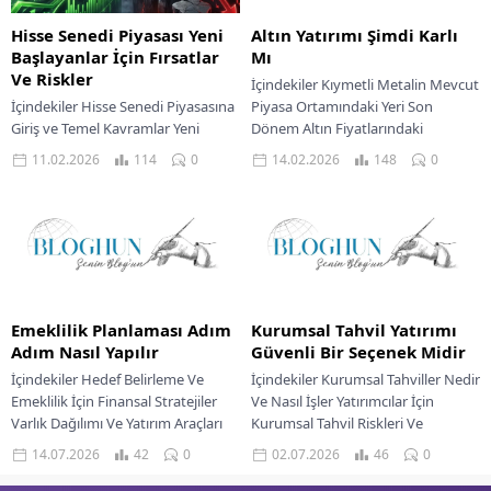
Hisse Senedi Piyasası Yeni
Altın Yatırımı Şimdi Karlı
Başlayanlar İçin Fırsatlar
Mı
Ve Riskler
İçindekiler Kıymetli Metalin Mevcut
İçindekiler Hisse Senedi Piyasasına
Piyasa Ortamındaki Yeri Son
Giriş ve Temel Kavramlar Yeni
Dönem Altın Fiyatlarındaki
Başlayanlar İçin Hisse Senedi
Dalgalanmalar Altın Değerlemesini
11.02.2026
114
0
14.02.2026
148
0
Piyasasının Sunduğu Fırsatlar
Etkileyen Temel Unsurlar Enflasyon
Hisse Senedi Piyasasının Riskleri...
ve Faiz...
Emeklilik Planlaması Adım
Kurumsal Tahvil Yatırımı
Adım Nasıl Yapılır
Güvenli Bir Seçenek Midir
İçindekiler Hedef Belirleme Ve
İçindekiler Kurumsal Tahviller Nedir
Emeklilik İçin Finansal Stratejiler
Ve Nasıl İşler Yatırımcılar İçin
Varlık Dağılımı Ve Yatırım Araçları
Kurumsal Tahvil Riskleri Ve
Emeklilik Planlamasında Risk
Avantajları Kurumsal Tahvil
14.07.2026
42
0
02.07.2026
46
0
Yönetimi Geleceğe Yönelik
Yatırımında Ek Riskler Geleceğe...
İhtimali...