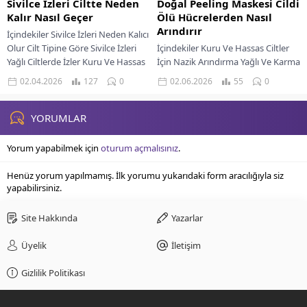
Sivilce İzleri Ciltte Neden
Doğal Peeling Maskesi Cildi
Kalır Nasıl Geçer
Ölü Hücrelerden Nasıl
Arındırır
İçindekiler Sivilce İzleri Neden Kalıcı
Olur Cilt Tipine Göre Sivilce İzleri
İçindekiler Kuru Ve Hassas Ciltler
Yağlı Ciltlerde İzler Kuru Ve Hassas
İçin Nazik Arındırma Yağlı Ve Karma
Ciltlerde İzler Karma...
Ciltler İçin Derin Temizlik Cildine
02.04.2026
127
0
02.06.2026
55
0
Uygun Peeling Sıklığı Güvenli...
YORUMLAR
Yorum yapabilmek için
oturum açmalısınız
.
Henüz yorum yapılmamış. İlk yorumu yukarıdaki form aracılığıyla siz
yapabilirsiniz.
Site Hakkında
Yazarlar
Üyelik
İletişim
Gizlilik Politikası