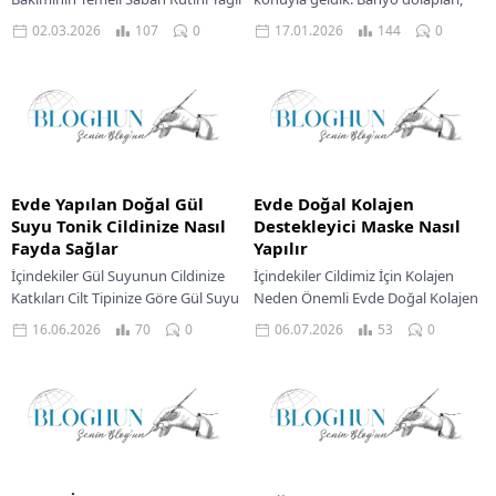
Ciltler İçin Doğal Yöntemlerle Cilt
çekmeceler, makyaj çantaları… Her
02.03.2026
107
0
17.01.2026
144
0
Temizliği Yağ Dengesini Koruma
yerden fışkıran o bitmek bilmeyen
Adımları...
kozmetik ürünleri...
Evde Yapılan Doğal Gül
Evde Doğal Kolajen
Suyu Tonik Cildinize Nasıl
Destekleyici Maske Nasıl
Fayda Sağlar
Yapılır
İçindekiler Gül Suyunun Cildinize
İçindekiler Cildimiz İçin Kolajen
Katkıları Cilt Tipinize Göre Gül Suyu
Neden Önemli Evde Doğal Kolajen
Mucizesi Günlük Cilt Bakımınıza Gül
Desteği Cilt Tipine Göre Maske
16.06.2026
70
0
06.07.2026
53
0
Suyunu Dahil Edin Evde Kendi...
Seçimi Kuru Ciltler İçin Nem
Deposu...