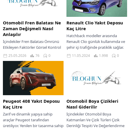
Otomobil Fren Balatası Ne
Renault Clio Yakıt Deposu
Zaman Değişmeli Nasıl
Kaç Litre
Anlaşılır
Hatchback modeller arasında
İçindekiler Fren Balatası Ömrünü
Renault Clio günlük kullanımda ve
Etkileyen Faktörler Görsel Kontrol
şehir içi trafiğinde pratiklik sağlar.
Ve Sesli İpuçları Performans Kaybı
En çok tutulan Renault Clio yakıt
25.05.2026
76
0
11.05.2024
1.998
0
Ve Pedallardaki Değişimler Sürüş
deposu...
Konforu Ve Kullanıcı...
Peugeot 408 Yakıt Deposu
Otomobil Boya Çizikleri
Kaç Litre
Nasıl Giderilir
Zarif ve dinamik yapıya sahip
İçindekiler Otomobil Boya
araçlar Peugeot tarafından
Katmanları Ve Çizik Türleri Çizik
üretiliyor. Yenilen bir tasarıma sahip
Derinliği Tespiti Ve Değerlendirme