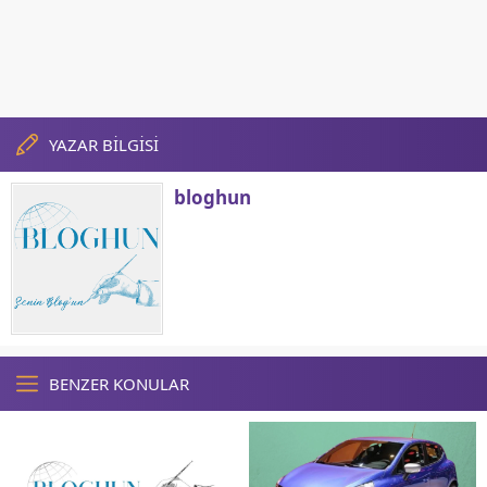
YAZAR BİLGİSİ
bloghun
BENZER KONULAR