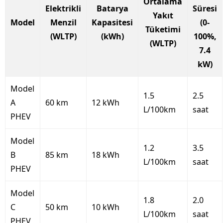
Ortalama
Elektrikli
Batarya
Süresi
Yakıt
Model
Menzil
Kapasitesi
(0-
Tüketimi
(WLTP)
(kWh)
100%,
(WLTP)
7.4
kW)
Model
1.5
2.5
A
60 km
12 kWh
L/100km
saat
PHEV
Model
1.2
3.5
B
85 km
18 kWh
L/100km
saat
PHEV
Model
1.8
2.0
C
50 km
10 kWh
L/100km
saat
PHEV