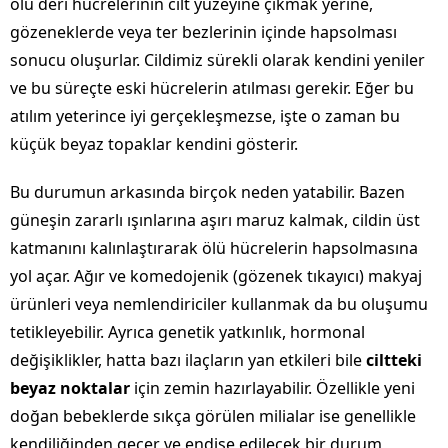
ölü deri hücrelerinin cilt yüzeyine çıkmak yerine,
gözeneklerde veya ter bezlerinin içinde hapsolması
sonucu oluşurlar. Cildimiz sürekli olarak kendini yeniler
ve bu süreçte eski hücrelerin atılması gerekir. Eğer bu
atılım yeterince iyi gerçekleşmezse, işte o zaman bu
küçük beyaz topaklar kendini gösterir.
Bu durumun arkasında birçok neden yatabilir. Bazen
güneşin zararlı ışınlarına aşırı maruz kalmak, cildin üst
katmanını kalınlaştırarak ölü hücrelerin hapsolmasına
yol açar. Ağır ve komedojenik (gözenek tıkayıcı) makyaj
ürünleri veya nemlendiriciler kullanmak da bu oluşumu
tetikleyebilir. Ayrıca genetik yatkınlık, hormonal
değişiklikler, hatta bazı ilaçların yan etkileri bile
ciltteki
beyaz noktalar
için zemin hazırlayabilir. Özellikle yeni
doğan bebeklerde sıkça görülen milialar ise genellikle
kendiliğinden geçer ve endişe edilecek bir durum