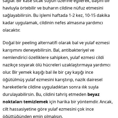
sağlar. Bir kase sıcak suyun üzerine eğilerek, başını bir
havluyla örtebilir ve buharın cildine nüfuz etmesini
sağlayabilirsin. Bu işlemi haftada 1-2 kez, 10-15 dakika
kadar uygulamak, cildinin nefes almasına yardımcı
olacaktır.
Doğal bir peeling alternatifi olarak bal ve yulaf ezmesi
karışımını deneyebilirsin. Bal, antibakteriyel ve
nemlendirici özelliklere sahipken, yulaf ezmesi cildi
nazikçe soyarak ölü hücreleri uzaklaştırmaya yardımcı
olur. Bir yemek kaşığı bal ile bir çay kaşığı ince
öğütülmüş yulaf ezmesini karıştırıp, nazik dairesel
hareketlerle cildine uyguladıktan sonra ılık suyla
durulayabilirsin. Bu, cildini tahriş etmeden
beyaz
noktaları temizlemek
için harika bir yöntemdir. Ancak,
cilt hassasiyetine göre yulaf ezmesini çok ince
öğüttüğünden emin olmalısın.