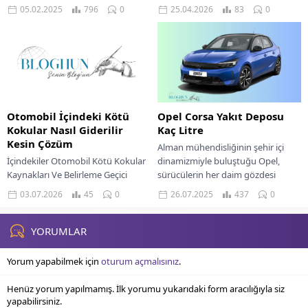
olan 408 modeli ise bunlardan
Yüzeyel Çizik Giderme Teknikleri
05.02.2025
796
0
25.04.2026
83
0
sadece biri....
Derin Çiziklerde Profesyonel
Çözümler...
Otomobil İçindeki Kötü
Opel Corsa Yakıt Deposu
Kokular Nasıl Giderilir
Kaç Litre
Kesin Çözüm
Alman mühendisliğinin şehir içi
İçindekiler Otomobil Kötü Kokular
dinamizmiyle buluştuğu Opel,
Kaynakları Ve Belirleme Geçici
sürücülerin her daim gözdesi
Çözümler Ve Anlık Etkiler Kalıcı
olmayı başardı. Markanın bu
03.07.2026
45
0
26.07.2025
437
0
Koku Giderme Teknikleri Sürüş
başarısındaki en büyük pay
Konforu Ve Kullanıcı...
sahiplerinden...
YORUMLAR
Yorum yapabilmek için
oturum açmalısınız
.
Henüz yorum yapılmamış. İlk yorumu yukarıdaki form aracılığıyla siz
yapabilirsiniz.