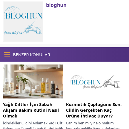
bloghun
BENZER KONULAR
Yağlı Ciltler İçin Sabah
Kozmetik Çöplüğüne Son:
Akşam Bakım Rutini Nasıl
Cildin Gerçekten Kaç
Olmalı
Ürüne İhtiyaç Duyar?
İçindekiler Cildini Anlamak Yağlı Cilt
Canım benim, yine o malum
Bakımının Temeli Sabah Rutini Yağlı
konuyla geldik: Banyo dolapları,