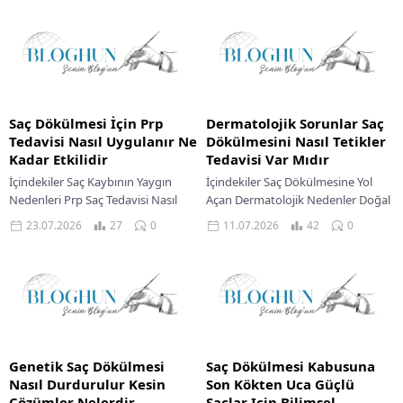
Saç Dökülmesi İçin Prp
Dermatolojik Sorunlar Saç
Tedavisi Nasıl Uygulanır Ne
Dökülmesini Nasıl Tetikler
Kadar Etkilidir
Tedavisi Var Mıdır
İçindekiler Saç Kaybının Yaygın
İçindekiler Saç Dökülmesine Yol
Nedenleri Prp Saç Tedavisi Nasıl
Açan Dermatolojik Nedenler Doğal
Uygulanır Prp Tedavisinden
Yöntemlerle Saç Dökülmesi
23.07.2026
27
0
11.07.2026
42
0
Beklenen Sonuçlar Saçlar İçin
Yönetimi Bakım Yağlarıyla Saç
Destekleyici Bitkisel Çözümler
Derisi Güçlendirme Doğal
Doğal...
Tedavilerde Uzman...
Genetik Saç Dökülmesi
Saç Dökülmesi Kabusuna
Nasıl Durdurulur Kesin
Son Kökten Uca Güçlü
Çözümler Nelerdir
Saçlar Için Bilimsel