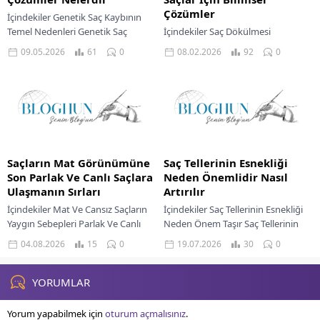
Çözümler
İçindekiler Genetik Saç Kaybının
Temel Nedenleri Genetik Saç
İçindekiler Saç Dökülmesi
Dökülmesi İçin Etkili Tedaviler
Kabusuna Son: Kökten Uca Güçlü
09.05.2026
61
0
08.02.2026
92
0
Doğal Desteklerle Saç Sağlığını
Saçlar İçin Bilimsel Çözümler Saç
Güçlendirme Bitkisel Kürler Ve...
Dökülmesinin Temel Nedenleri ve
Mekanizmaları Bitkisel Kürler...
Saçların Mat Görünümüne
Saç Tellerinin Esnekliği
Son Parlak Ve Canlı Saçlara
Neden Önemlidir Nasıl
Ulaşmanın Sırları
Artırılır
İçindekiler Mat Ve Cansız Saçların
İçindekiler Saç Tellerinin Esnekliği
Yaygın Sebepleri Parlak Ve Canlı
Neden Önem Taşır Saç Tellerinin
Saçlar İçin Bakım Rutini Bitkisel
Esnekliğini Artırma Yolları Saç
04.08.2026
15
0
19.07.2026
30
0
Kürler İle Saçlara Doğal Destek...
Bakımında Doğru Ürünlerin Rolü
Isı Hasarından Korunma...
YORUMLAR
Yorum yapabilmek için
oturum açmalısınız
.