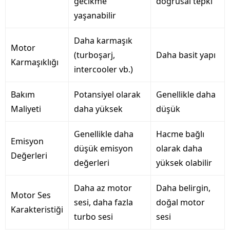
gecikme
doğrusal tepki
yaşanabilir
Daha karmaşık
Motor
(turboşarj,
Daha basit yapı
Karmaşıklığı
intercooler vb.)
Bakım
Potansiyel olarak
Genellikle daha
Maliyeti
daha yüksek
düşük
Genellikle daha
Hacme bağlı
Emisyon
düşük emisyon
olarak daha
Değerleri
değerleri
yüksek olabilir
Daha az motor
Daha belirgin,
Motor Ses
sesi, daha fazla
doğal motor
Karakteristiği
turbo sesi
sesi