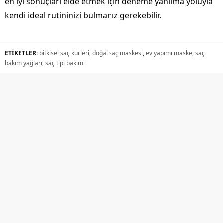
en iyi sonuçları elde etmek için deneme yanılma yoluyla
kendi ideal rutininizi bulmanız gerekebilir.
ETİKETLER:
bitkisel saç kürleri
,
doğal saç maskesi
,
ev yapımı maske
,
saç
bakım yağları
,
saç tipi bakımı