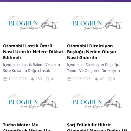
Otomobil Lastik Ömrü
Otomobil Direksiyon
Nasıl Uzatılır Nelere Dikkat
Boşluğu Neden Oluşur
Edilmeli
Nasıl Giderilir
İçindekiler Lastik Bakımı Ve Uzun
İçindekiler Direksiyon Boşluğu
Süre Kullanım Doğru Lastik
Tanımı Ve Oluşumu Direksiyon
Basıncının Önemi Lastik Rotasyonu
Sisteminde Boşluğa Yol Açan Temel
10.03.2026
150
0
20.06.2026
47
0
Ve Dengeleme Sürüş
Bileşenler Direksiyon Boşluğunun
Alışkanlıklarının Lastik Ömrüne
Giderilmesi İçin Çözüm Yöntemleri
Etkisi...
Sürüş...
Turbo Motor Mu
Şarj Edilebilir Hibrit
Atmosferik Motor Mu
Otomobil Almaya Değer Mi