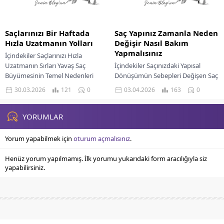
Saçlarınızı Bir Haftada
Saç Yapınız Zamanla Neden
Hızla Uzatmanın Yolları
Değişir Nasıl Bakım
Yapmalısınız
İçindekiler Saçlarınızı Hızla
Uzatmanın Sırları Yavaş Saç
İçindekiler Saçınızdaki Yapısal
Büyümesinin Temel Nedenleri
Dönüşümün Sebepleri Değişen Saç
Doğal Desteklerle Saç Büyümesini
Yapınıza Uygun Bakım Rutinleri
30.03.2026
121
0
03.04.2026
163
0
Hızlandırmak Saç Uzamasına
Bitkisel Kürler Ve Doğal Bakım
Faydalı Bitkisel Kürler...
Yağları Saçlarımızın zamanla
farklılaşması,...
YORUMLAR
Yorum yapabilmek için
oturum açmalısınız
.
Henüz yorum yapılmamış. İlk yorumu yukarıdaki form aracılığıyla siz
yapabilirsiniz.