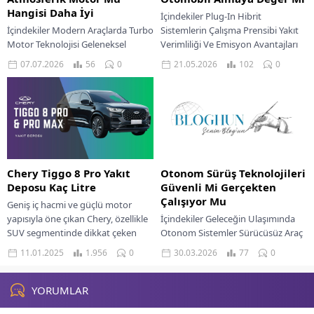
Hangisi Daha İyi
İçindekiler Plug-In Hibrit
İçindekiler Modern Araçlarda Turbo
Sistemlerin Çalışma Prensibi Yakıt
Motor Teknolojisi Geleneksel
Verimliliği Ve Emisyon Avantajları
Atmosferik Motorların Yapısı Ve
Piyasada Yer Alan Hibrit Modellerin
07.07.2026
56
0
21.05.2026
102
0
Özellikleri Teknik Açıdan Motor
Karşılaştırması Şarj Altyapısı Ve...
Tipleri Karşılaştırması Sürüş
Sırasında Sürücü...
Chery Tiggo 8 Pro Yakıt
Otonom Sürüş Teknolojileri
Deposu Kaç Litre
Güvenli Mi Gerçekten
Çalışıyor Mu
Geniş iç hacmi ve güçlü motor
yapısıyla öne çıkan Chery, özellikle
İçindekiler Geleceğin Ulaşımında
SUV segmentinde dikkat çeken
Otonom Sistemler Sürücüsüz Araç
markalardan biri haline geldi.
Teknolojilerinin Temel Bileşenleri
11.01.2025
1.956
0
30.03.2026
77
0
Tiggo...
Otonom Sürüş Seviyeleri Ve
Mevcut Durum Otonom Sürüş
Güvenliği Protokolleri...
YORUMLAR