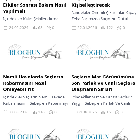
Etkiler Sonrası Bakım Nasıl
Kişiselleştirecek
Yapılmalı
İçindekiler Önemli Çıkarımlar Yapay
İçindekiler Kalıcı Şekillendirme
Zeka Saçımızda Saçınızın Dijital
İşlemleri Saç Yapısını Nasıl Etkiler
Kimliği Geleceği Tahmin Etmek
29.05.2026
68
0
22.01.2026
122
0
Kalıcı Şekillendirme Sonrası Doğru
Kişiye Özel Formülasyonların
Bakım Stratejileri Saçları Onaran
Yükselişi Akıllı Uygulamalar ve
Bitkisel Kürler Derinlemesine
Rutin...
Besleyici...
Nemli Havalarda Saçların
Saçların Mat Görünümüne
Kabarmasını Nasıl
Son Parlak Ve Canlı Saçlara
Önleyebiliriz
Ulaşmanın Sırları
İçindekiler Saçların Nemli Havada
İçindekiler Mat Ve Cansız Saçların
Kabarmasının Sebepleri Kabarmayı
Yaygın Sebepleri Parlak Ve Canlı
Azaltmak İçin Etkili Yöntemler
Saçlar İçin Bakım Rutini Bitkisel
22.03.2026
116
0
04.08.2026
16
0
Doğal İçeriklerle Saç Kabarmasına
Kürler İle Saçlara Doğal Destek...
Çözümler Aloe Vera Mucizesi
Keten...