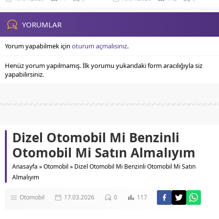
Saçları Korumak İçin Etkili
peşindeyiz, değil mi? Şampuanlar,
Yöntemler Saçlara...
maskeler, serumlar…...
YORUMLAR
Yorum yapabilmek için
oturum açmalısınız
.
Henüz yorum yapılmamış. İlk yorumu yukarıdaki form aracılığıyla siz
yapabilirsiniz.
Dizel Otomobil Mi Benzinli
Otomobil Mi Satın Almalıyım
Anasayfa
»
Otomobil
»
Dizel Otomobil Mi Benzinli Otomobil Mi Satın
Almalıyım
Otomobil
17.03.2026
0
117