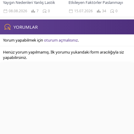
Yaygın Nedenleri Yanlış Lastik
Etkileyen Faktörler Paslanmayı
Basıncı Rot Ayarı Ve Balans
Önleyici Temel Yaklaşımlar Gelişmiş
08.08.2026
7
0
15.07.2026
34
0
Bozuklukları Süspansiyon Sistemi
Pas Koruma Yöntemleri Pas
Sağlığı Lastik Seçiminin Önemi
Önlemede Kullanıcı Deneyimi Uzun
Kullanıcı...
Vadeli Performans...
YORUMLAR
Yorum yapabilmek için
oturum açmalısınız
.
Henüz yorum yapılmamış. İlk yorumu yukarıdaki form aracılığıyla siz
yapabilirsiniz.