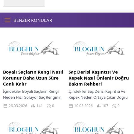
BENZER KONULAR
Boyalı Saçların Rengi Nasıl
Saç Derisi Kaşıntısı Ve
Korunur Daha Uzun Süre
Kepek Nasıl Önlenir Doğru
Canlı Kalır
Bakım Rehberi
İçindekiler Boyalı Saçların Rengi
İçindekiler Saç Derisi Kaşıntısı Ve
Neden Hızlı Soluyor Saç Renginin
Kepek Neden Ortaya Çıkar Doğru
Canlılığını Kaybetmesinin Temel
Saç Bakım Rutini Oluşturmak
26.03.2026
141
0
10.03.2026
107
0
Nedenleri Renk Canlılığını Korumak
Kepek Ve Kaşıntıyla Mücadelede
İçin Temel Bakım Boyalı...
Etkili Ürünler...