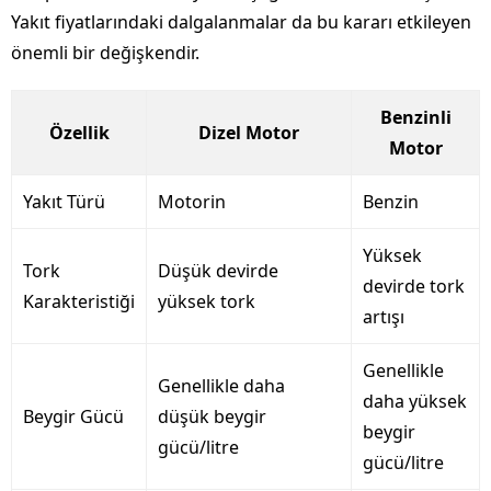
Yakıt fiyatlarındaki dalgalanmalar da bu kararı etkileyen
önemli bir değişkendir.
Benzinli
Özellik
Dizel Motor
Motor
Yakıt Türü
Motorin
Benzin
Yüksek
Tork
Düşük devirde
devirde tork
Karakteristiği
yüksek tork
artışı
Genellikle
Genellikle daha
daha yüksek
Beygir Gücü
düşük beygir
beygir
gücü/litre
gücü/litre