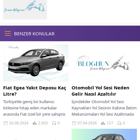
BENZER KONULAR
Fiat Egea Yakıt Deposu Kaç
Otomobil Yol Sesi Neden
Litre?
Gelir Nasıl Azaltılır
Türkiye’de geniş bir kullanıcı
İçindekiler Otomobil Yol Sesi
kitlesine hitap eden markalar
Kaynakları Yol Sesinin Kabine İletim
arasında Fiat özel bir yere sahiptir.
Mekanizmaları Yol Sesi Azaltmada
Uygun maliyeti ve pratik
Kullanılan Teknik Özellikler Aktif
26.08.2024
2.503
0
07.04.2026
127
0
kullanımıyla öne...
Gürültü Engelleme Teknolojileri...