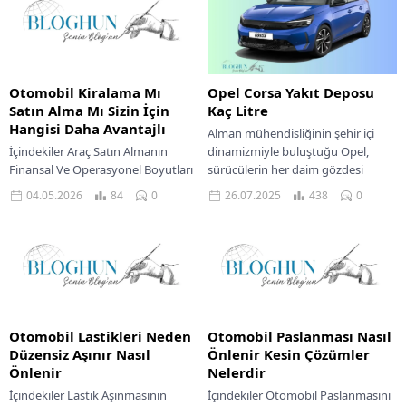
Otomobil Kiralama Mı
Opel Corsa Yakıt Deposu
Satın Alma Mı Sizin İçin
Kaç Litre
Hangisi Daha Avantajlı
Alman mühendisliğinin şehir içi
İçindekiler Araç Satın Almanın
dinamizmiyle buluştuğu Opel,
Finansal Ve Operasyonel Boyutları
sürücülerin her daim gözdesi
Kiralama Seçeneğinin Temel
olmayı başardı. Markanın bu
04.05.2026
84
0
26.07.2025
438
0
Avantajları Ve Dezavantajları Satın
başarısındaki en büyük pay
Alma Ve Kiralama Kişisel Tercihleri...
sahiplerinden...
Otomobil Lastikleri Neden
Otomobil Paslanması Nasıl
Düzensiz Aşınır Nasıl
Önlenir Kesin Çözümler
Önlenir
Nelerdir
İçindekiler Lastik Aşınmasının
İçindekiler Otomobil Paslanmasını