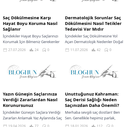
Saç Dökülmesine Karşı
Dermatolojik Sorunlar Saç
Hayat Boyu Koruma Nasıl
Dökülmesini Nasıl Tetikler
Sağlanır
Tedavisi Var Mıdır
İçindekiler Hayat Boyu Saçlarınızı
İçindekiler Saç Dökülmesine Yol
Korumak İçin Bilmeniz Gerekenler
Açan Dermatolojik Nedenler Doğal
Saç Dökülmesinin Başlıca Nedenleri
Yöntemlerle Saç Dökülmesi
27.07.2026
24
0
11.07.2026
42
0
Saç Sağlığını Destekleyen Yaşam
Yönetimi Bakım Yağlarıyla Saç
Tarzı Alışkanlıkları Doğal
Derisi Güçlendirme Doğal
Desteklerle...
Tedavilerde Uzman...
Yazın Güneşin Saçlarınıza
Unuttuğunuz Kahraman:
Verdiği Zararlardan Nasıl
Saç Derisi Sağlığı Neden
Korunursunuz
Saçınızdan Daha Önemli?
İçindekiler Güneşin Saçlara Verdiği
Merhaba sevgili saç dostları! Ben
Zararları Anlamak Yaz Aylarında Saç
Sen. Genellikle hepimiz parlak,
Sağlığı Neden Önemli Yaz Aylarında
güçlü ve bakımlı saç tellerimizin
19.04.2026
77
0
18.01.2026
112
0