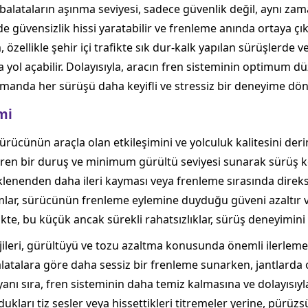
 balataların aşınma seviyesi, sadece güvenlik değil, aynı 
e güvensizlik hissi yaratabilir ve frenleme anında ortaya çı
, özellikle şehir içi trafikte sık dur-kalk yapılan sürüşlerde
 yol açabilir. Dolayısıyla, aracın fren sisteminin optimum d
zamanda her sürüşü daha keyifli ve stressiz bir deneyime dön
mi
rücünün araçla olan etkileşimini ve yolculuk kalitesini deri
 veren bir duruş ve minimum gürültü seviyesi sunarak sürüş ko
enenden daha ileri kayması veya frenleme sırasında direksi
mlar, sürücünün frenleme eylemine duyduğu güveni azaltır v
fikte, bu küçük ancak sürekli rahatsızlıklar, sürüş deneyimini 
ileri, gürültüyü ve tozu azaltma konusunda önemli ilerleme
balatalara göre daha sessiz bir frenleme sunarken, jantlard
ın yanı sıra, fren sisteminin daha temiz kalmasına ve dolayıs
ukları tiz sesler veya hissettikleri titremeler yerine, pürüzs