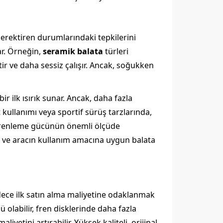
erektiren durumlarındaki tepkilerini
ar. Örneğin,
seramik balata
türleri
tir ve daha sessiz çalışır. Ancak, soğukken
ir ilk ısırık sunar. Ancak, daha fazla
kullanımı veya sportif sürüş tarzlarında,
ek frenleme gücünün önemli ölçüde
na ve aracın kullanım amacına uygun balata
adece ilk satın alma maliyetine odaklanmak
 olabilir, fren disklerinde daha fazla
etini artırabilir. Yüksek kaliteli, orijinal