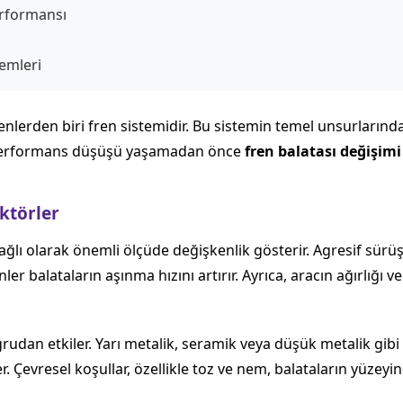
erformansı
emleri
eşenlerden biri fren sistemidir. Bu sistemin temel unsurların
e, performans düşüşü yaşamadan önce
fren balatası değişimi
ktörler
ağlı olarak önemli ölçüde değişkenlik gösterir. Agresif sürüş a
ler balataların aşınma hızını artırır. Ayrıca, aracın ağırlığ
udan etkiler. Yarı metalik, seramik veya düşük metalik gibi fa
. Çevresel koşullar, özellikle toz ve nem, balataların yüzeyi