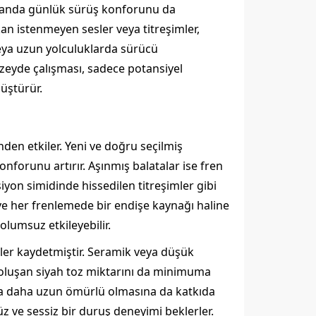
zamanda günlük sürüş konforunu da
kan istenmeyen sesler veya titreşimler,
 veya uzun yolculuklarda sürücü
üzeyde çalışması, sadece potansiyel
üştürür.
nden etkiler. Yeni ve doğru seçilmiş
nforunu artırır. Aşınmış balatalar ise fren
yon simidinde hissedilen titreşimler gibi
e her frenlemede bir endişe kaynağı haline
olumsuz etkileyebilir.
ler kaydetmiştir. Seramik veya düşük
a oluşan siyah toz miktarını da minimuma
ıyla daha uzun ömürlü olmasına da katkıda
üz ve sessiz bir duruş deneyimi beklerler.