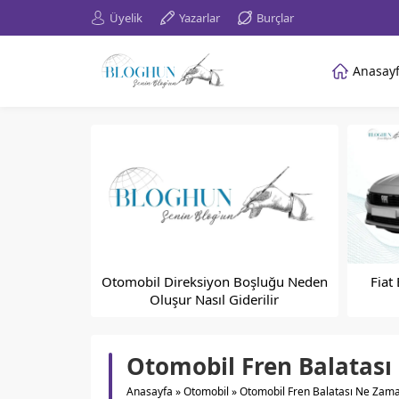
Üyelik
Yazarlar
Burçlar
Anasay
Otomobil Direksiyon Boşluğu Neden
Fiat
Oluşur Nasıl Giderilir
Otomobil Fren Balatası
Anasayfa
»
Otomobil
»
Otomobil Fren Balatası Ne Zaman