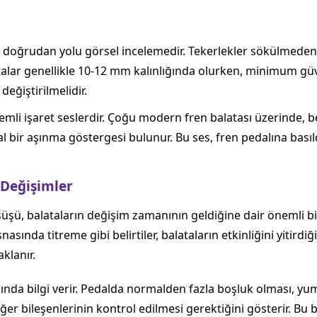
oğrudan yolu görsel incelemedir. Tekerlekler sökülmeden de
alatalar genellikle 10-12 mm kalınlığında olurken, minimum güv
değiştirilmelidir.
emli işaret seslerdir. Çoğu modern fren balatası üzerinde, be
al bir aşınma göstergesi bulunur. Bu ses, fren pedalına bas
 Değişimler
şü, balataların değişim zamanının geldiğine dair önemli bi
nda titreme gibi belirtiler, balataların etkinliğini yitirdiği
klanır.
nda bilgi verir. Pedalda normalden fazla boşluk olması, yum
ğer bileşenlerinin kontrol edilmesi gerektiğini gösterir. Bu b