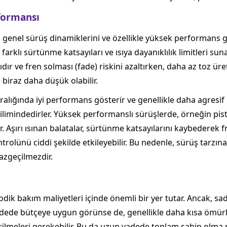
formansı
n genel sürüş dinamiklerini ve özellikle yüksek performans g
farklı sürtünme katsayıları ve ısıya dayanıklılık limitleri sun
dır ve fren solması (fade) riskini azaltırken, daha az toz üre
 biraz daha düşük olabilir.
aralığında iyi performans gösterir ve genellikle daha agresif b
imindedirler. Yüksek performanslı sürüşlerde, örneğin pist 
tir. Aşırı ısınan balatalar, sürtünme katsayılarını kaybeder
rolünü ciddi şekilde etkileyebilir. Bu nedenle, sürüş tarzı
azgeçilmezdir.
yodik bakım maliyetleri içinde önemli bir yer tutar. Ancak, s
 vadede bütçeye uygun görünse de, genellikle daha kısa ömürlü
lmeleri gerekebilir. Bu da uzun vadede toplam sahip olma maliy