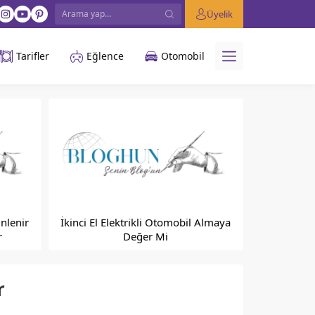
Üyelik
Tarifler
Eğlence
Otomobil
nlenir
İkinci El Elektrikli Otomobil Almaya
r
Değer Mi
r