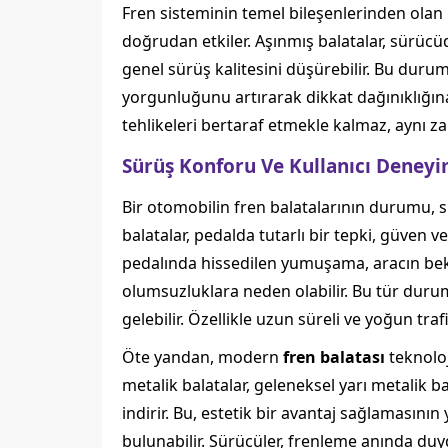
Fren sisteminin temel bileşenlerinden olan
doğrudan etkiler. Aşınmış balatalar, sürücüd
genel sürüş kalitesini düşürebilir. Bu durum
yorgunluğunu artırarak dikkat dağınıklığına
tehlikeleri bertaraf etmekle kalmaz, aynı 
Sürüş Konforu Ve Kullanıcı Deneyi
Bir otomobilin fren balatalarının durumu, sü
balatalar, pedalda tutarlı bir tepki, güven
pedalında hissedilen yumuşama, aracın bekl
olumsuzluklara neden olabilir. Bu tür duru
gelebilir. Özellikle uzun süreli ve yoğun tra
Öte yandan, modern
fren balatası
teknoloj
metalik balatalar, geleneksel yarı metalik 
indirir. Bu, estetik bir avantaj sağlamasın
bulunabilir. Sürücüler, frenleme anında duyd