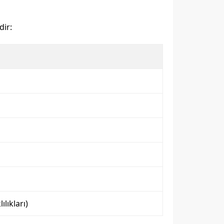
dir:
lıkları)