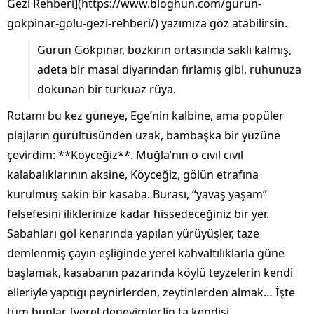
Gezi Rehberi](https://www.bloghun.com/gurun-
gokpinar-golu-gezi-rehberi/) yazımıza göz atabilirsin.
Gürün Gökpınar, bozkırın ortasında saklı kalmış,
adeta bir masal diyarından fırlamış gibi, ruhunuza
dokunan bir turkuaz rüya.
Rotamı bu kez güneye, Ege’nin kalbine, ama popüler
plajların gürültüsünden uzak, bambaşka bir yüzüne
çevirdim: **Köyceğiz**. Muğla’nın o cıvıl cıvıl
kalabalıklarının aksine, Köyceğiz, gölün etrafına
kurulmuş sakin bir kasaba. Burası, “yavaş yaşam”
felsefesini iliklerinize kadar hissedeceğiniz bir yer.
Sabahları göl kenarında yapılan yürüyüşler, taze
demlenmiş çayın eşliğinde yerel kahvaltılıklarla güne
başlamak, kasabanın pazarında köylü teyzelerin kendi
elleriyle yaptığı peynirlerden, zeytinlerden almak… İşte
tüm bunlar, [yerel deneyimler]in ta kendisi.