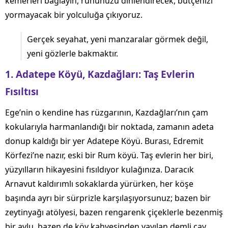
kemerleri bağlayın, ruhunuzu dinlendirecek, bütçenizi
yormayacak bir yolculuğa çıkıyoruz.
Gerçek seyahat, yeni manzaralar görmek değil,
yeni gözlerle bakmaktır.
1. Adatepe Köyü, Kazdağları: Taş Evlerin
Fısıltısı
Ege’nin o kendine has rüzgarının, Kazdağları’nın çam
kokularıyla harmanlandığı bir noktada, zamanın adeta
donup kaldığı bir yer Adatepe Köyü. Burası, Edremit
Körfezi’ne nazır, eski bir Rum köyü. Taş evlerin her biri,
yüzyılların hikayesini fısıldıyor kulağınıza. Daracık
Arnavut kaldırımlı sokaklarda yürürken, her köşe
başında ayrı bir sürprizle karşılaşıyorsunuz; bazen bir
zeytinyağı atölyesi, bazen rengarenk çiçeklerle bezenmiş
bir avlu, bazen de köy kahvesinden yayılan demli çay