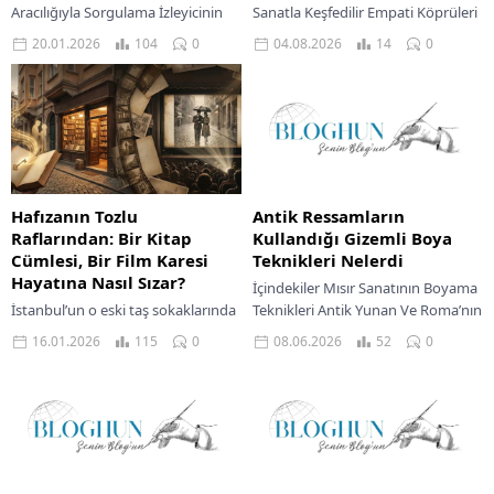
Aracılığıyla Sorgulama İzleyicinin
Sanatla Keşfedilir Empati Köprüleri
Rolü: Pasif Alıcıdan Aktif
Kurar Sanat Eserleri Geçmişin
20.01.2026
104
0
04.08.2026
14
0
Sorgulayıcıya Dönüşüm Sonuç:
Hikayesini Anlatır Sanat...
Sanatın Sürekli...
Hafızanın Tozlu
Antik Ressamların
Raflarından: Bir Kitap
Kullandığı Gizemli Boya
Cümlesi, Bir Film Karesi
Teknikleri Nelerdi
Hayatına Nasıl Sızar?
İçindekiler Mısır Sanatının Boyama
İstanbul’un o eski taş sokaklarında
Teknikleri Antik Yunan Ve Roma’nın
yürürken, bazen bir pasajın
Sanatsal Yöntemleri Duvar
16.01.2026
115
0
08.06.2026
52
0
kuytusundan sızan eski kitap
Sanatının Kalbi Fresk Teknikleri
kokusu gibi, aniden zihnime bir
Boya Malzemeleri Ve
cümle düşer....
Pigmentlerin...