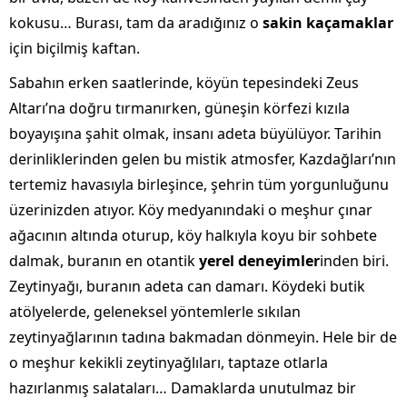
kokusu… Burası, tam da aradığınız o
sakin kaçamaklar
için biçilmiş kaftan.
Sabahın erken saatlerinde, köyün tepesindeki Zeus
Altarı’na doğru tırmanırken, güneşin körfezi kızıla
boyayışına şahit olmak, insanı adeta büyülüyor. Tarihin
derinliklerinden gelen bu mistik atmosfer, Kazdağları’nın
tertemiz havasıyla birleşince, şehrin tüm yorgunluğunu
üzerinizden atıyor. Köy medyanındaki o meşhur çınar
ağacının altında oturup, köy halkıyla koyu bir sohbete
dalmak, buranın en otantik
yerel deneyimler
inden biri.
Zeytinyağı, buranın adeta can damarı. Köydeki butik
atölyelerde, geleneksel yöntemlerle sıkılan
zeytinyağlarının tadına bakmadan dönmeyin. Hele bir de
o meşhur kekikli zeytinyağlıları, taptaze otlarla
hazırlanmış salataları… Damaklarda unutulmaz bir