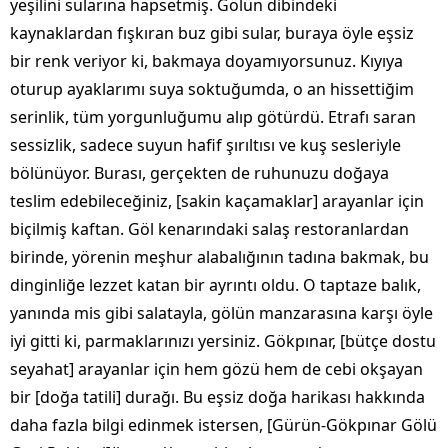
yeşilini sularına hapsetmiş. Gölün dibindeki
kaynaklardan fışkıran buz gibi sular, buraya öyle eşsiz
bir renk veriyor ki, bakmaya doyamıyorsunuz. Kıyıya
oturup ayaklarımı suya soktuğumda, o an hissettiğim
serinlik, tüm yorgunluğumu alıp götürdü. Etrafı saran
sessizlik, sadece suyun hafif şırıltısı ve kuş sesleriyle
bölünüyor. Burası, gerçekten de ruhunuzu doğaya
teslim edebileceğiniz, [sakin kaçamaklar] arayanlar için
biçilmiş kaftan. Göl kenarındaki salaş restoranlardan
birinde, yörenin meşhur alabalığının tadına bakmak, bu
dinginliğe lezzet katan bir ayrıntı oldu. O taptaze balık,
yanında mis gibi salatayla, gölün manzarasına karşı öyle
iyi gitti ki, parmaklarınızı yersiniz. Gökpınar, [bütçe dostu
seyahat] arayanlar için hem gözü hem de cebi okşayan
bir [doğa tatili] durağı. Bu eşsiz doğa harikası hakkında
daha fazla bilgi edinmek istersen, [Gürün-Gökpınar Gölü