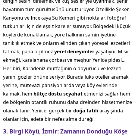
dingin sesini dinlemek ve kuş sesleriyle uyanmak, şehir
hayatının tüm gürültüsünü unutturuyor. Özellikle Şeker
Kanyonu ve Incekaya Su Kemeri gibi noktalar, fotoğraf
tutkunları için de eşsiz kareler sunuyor. Bölgedeki küçük
köylerde konaklamak, yöre halkının samimiyetine
tanıklık etmek ve onların elinden çıkan yöresel lezzetleri
tatmak, paha biçilmez
yerel deneyimler
yaşatıyor. Mısır
ekmeği, karalahana çorbası ve meşhur Yenice pidesi…
Her biri, Karadeniz mutfağının o doyurucu ve lezzetli
yanını gözler önüne seriyor. Burada lüks oteller aramak
yerine, mütevazı pansiyonlarda veya köy evlerinde
kalmak, hem
bütçe dostu seyahat
etmenizi sağlar hem
de bölgenin otantik ruhunu daha dreinden hissetmenize
olanak tanır. Yenice, gerçek bir
doğa tatili
arayışında
olanlar için, adeta bir nefes alma durağı.
3. Birgi Köyü, İzmir: Zamanın Donduğu Köşe