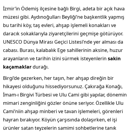
İzmir’in Ödemiş ilçesine bağlı Birgi, adeta bir açık hava
müzesi gibi. Aydınoğulları Beyliği’ne başkentlik yapmış
bu tarihi köy, taş evleri, ahşap işlemeli konakları ve
daracık sokaklarıyla ziyaretçilerini geçmişe götürüyor.
UNESCO Dünya Mirası Geçici Listesi’nde yer alması da
cabası. Burası, kalabalık Ege sahillerinin aksine, huzur
arayanların ve tarihin izini sürmek isteyenlerin
sakin
kaçamaklar
durağı.
Birgi’de gezerken, her taşın, her ahşap direğin bir
hikayesi olduğunu hissediyorsunuz. Çakırağa Konağı,
İmam-ı Birgivi Türbesi ve Ulu Cami gibi yapılar, dönemin
mimari zenginliğini gözler önüne seriyor. Özellikle Ulu
Cami’niin ahşap minberi ve tavan işlemeleri, görenleri
hayran bırakıyor. Köyün çarşısında dolaşırken, el işi
ürünler satan teyzelerin samimi sohbetlerine tanık