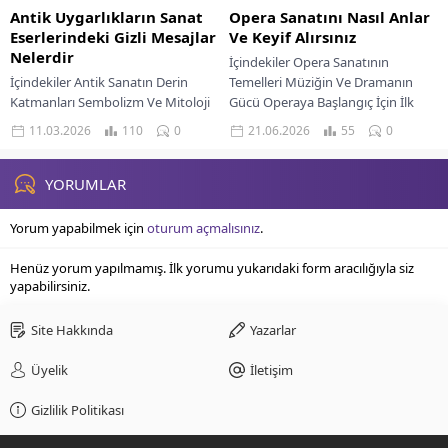
Antik Uygarlıkların Sanat
Opera Sanatını Nasıl Anlar
Eserlerindeki Gizli Mesajlar
Ve Keyif Alırsınız
Nelerdir
İçindekiler Opera Sanatının
İçindekiler Antik Sanatın Derin
Temelleri Müziğin Ve Dramanın
Katmanları Sembolizm Ve Mitoloji
Gücü Operaya Başlangıç İçin İlk
Mısır Uygarlığının Şifreleri Taşlara
Adımlar Canlı Performansın
11.03.2026
110
0
21.06.2026
55
0
İşlenen Mezopotamya Hikayeleri
Büyüsüne Kapılmak Operanın
Kozmik Anlatılarla Mesoamerika
Zengin Dünyasında...
Sanatı Gizli...
YORUMLAR
Yorum yapabilmek için
oturum açmalısınız
.
Henüz yorum yapılmamış. İlk yorumu yukarıdaki form aracılığıyla siz
yapabilirsiniz.
Site Hakkında
Yazarlar
Üyelik
İletişim
Gizlilik Politikası