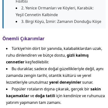
Fısıltısı
2. Yenice Ormanları ve Köyleri, Karabük:
Yeşil Cennetin Kalbinde
3. Birgi Köyü, İzmir: Zamanın Donduğu Köşe
Önemli Çıkarımlar
Türkiye’nin dört bir yanında, kalabalıklardan uzak,
ruhu dinlendiren ve bütçe dostu,
gizli kalmış
cennetler
keşfedilebilir.
Bu duraklar, sadece doğal güzellikleriyle değil, aynı
zamanda zengin tarihi, otantik kültürü ve yerel
lezzetleriyle unutulmaz
yerel deneyimler
sunar.
Popüler rotaların dışına çıkarak, gerçek bir
sakin
kaçamaklar
ve
doğa tatili
için kendinize ve ruhunuza
yatırım yapmanın tam zamanı.