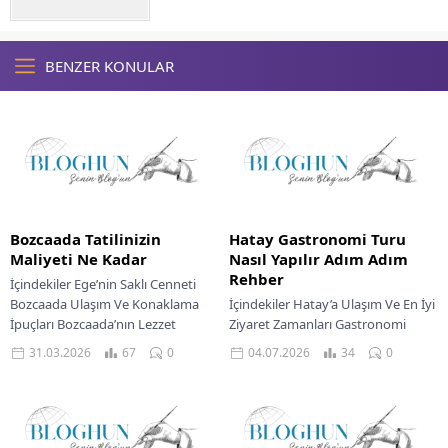
BENZER KONULAR
Bozcaada Tatilinizin
Hatay Gastronomi Turu
Maliyeti Ne Kadar
Nasıl Yapılır Adım Adım
Rehber
İçindekiler Ege’nin Saklı Cenneti
Bozcaada Ulaşım Ve Konaklama
İçindekiler Hatay’a Ulaşım Ve En İyi
İpuçları Bozcaada’nın Lezzet
Ziyaret Zamanları Gastronomi
Durakları Konaklama Deneyiminizi
Başkenti Hatay’ın Coğrafi Konumu
31.03.2026
67
0
04.07.2026
34
0
Seçin Adanın Ulaşım Rehberi
Hatay Lezzetlerinin Kalbine
Ege’nin berrak...
Yolculuk Hatay’da Mutlaka
Denemeniz...