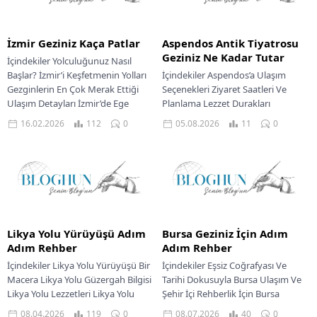
İzmir Geziniz Kaça Patlar
Aspendos Antik Tiyatrosu
Geziniz Ne Kadar Tutar
İçindekiler Yolculuğunuz Nasıl
Başlar? İzmir’i Keşfetmenin Yolları
İçindekiler Aspendos’a Ulaşım
Gezginlerin En Çok Merak Ettiği
Seçenekleri Ziyaret Saatleri Ve
Ulaşım Detayları İzmir’de Ege
Planlama Lezzet Durakları
Sofrasında Bir Lezzet Şöleni...
Aspendos Çevresinde Aspendos
16.02.2026
112
0
05.08.2026
11
0
Gezinizde Konaklama Rehberi
Aspendos’a Yolculuk Detayları
Akdeniz’in...
Likya Yolu Yürüyüşü Adım
Bursa Geziniz İçin Adım
Adım Rehber
Adım Rehber
İçindekiler Likya Yolu Yürüyüşü Bir
İçindekiler Eşsiz Coğrafyası Ve
Macera Likya Yolu Güzergah Bilgisi
Tarihi Dokusuyla Bursa Ulaşım Ve
Likya Yolu Lezzetleri Likya Yolu
Şehir İçi Rehberlik İçin Bursa
Konaklama Seçenekleri Likya Yolu
Bursa’da Lezzet Durakları Bursa’da
08.04.2026
119
0
08.07.2026
40
0