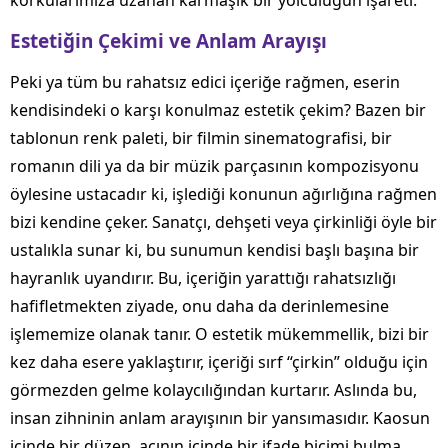
korkularımıza uzanan karmaşık bir yolculuğun işareti.
Estetiğin Çekimi ve Anlam Arayışı
Peki ya tüm bu rahatsız edici içeriğe rağmen, eserin
kendisindeki o karşı konulmaz estetik çekim? Bazen bir
tablonun renk paleti, bir filmin sinematografisi, bir
romanın dili ya da bir müzik parçasının kompozisyonu
öylesine ustacadır ki, işlediği konunun ağırlığına rağmen
bizi kendine çeker. Sanatçı, dehşeti veya çirkinliği öyle bir
ustalıkla sunar ki, bu sunumun kendisi başlı başına bir
hayranlık uyandırır. Bu, içeriğin yarattığı rahatsızlığı
hafifletmekten ziyade, onu daha da derinlemesine
işlememize olanak tanır. O estetik mükemmellik, bizi bir
kez daha esere yaklaştırır, içeriği sırf “çirkin” olduğu için
görmezden gelme kolaycılığından kurtarır. Aslında bu,
insan zihninin anlam arayışının bir yansımasıdır. Kaosun
içinde bir düzen, acının içinde bir ifade biçimi bulma