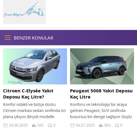
BENZER KONULAR
Citroen C-Elysée Yakıt
Peugeot 5008 Yakıt Deposu
Deposu Kaç Litre?
Kaç Litre
Konfor odaklı ve bütçe dostu
Konforu ve teknolojiyi bir araya
Citroen markası sedan sınıfında ön
getiren Peugeot, SUV sınıfında
plana çıkıyor. Birçok modelle
kusursuz bir denge sağlıyor. Güçlü
benzerlik gösteren C-Elysée ise
duruşuyla adını duyuran Peugeot
24.06.2025
565
0
06.01.2025
963
0
markanın çok...
5008 yakıt...