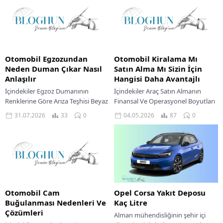
Otomobil Egzozundan
Otomobil Kiralama Mı
Neden Duman Çıkar Nasıl
Satın Alma Mı Sizin İçin
Anlaşılır
Hangisi Daha Avantajlı
İçindekiler Egzoz Dumanının
İçindekiler Araç Satın Almanın
Renklerine Göre Arıza Teşhisi Beyaz
Finansal Ve Operasyonel Boyutları
Egzoz Dumanı Mavi Egzoz Dumanı
Kiralama Seçeneğinin Temel
31.07.2026
33
0
04.05.2026
87
0
Siyah Egzoz Dumanı Egzoz Dumanı
Avantajları Ve Dezavantajları Satın
Arıza Teşhisi...
Alma Ve Kiralama Kişisel Tercihleri...
Otomobil Cam
Opel Corsa Yakıt Deposu
Buğulanması Nedenleri Ve
Kaç Litre
Çözümleri
Alman mühendisliğinin şehir içi