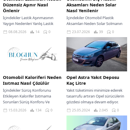
Düzensiz Aşınır Nasıl
Aksamları Neden Solar
Önlenir
Nasıl Yenilenir
İçindekiler Lastik Aşınmasının
İçindekiler Otomobil Plastik
Yaygın Nedenleri Yanlış Lastik
Aksamları Neden Solar Solmanın
Basıncı Rot Ayarı Ve Balans
Bilimsel Temelleri Yenileme Öncesi
08.08.2026
14
0
23.07.2026
39
0
Bozuklukları Süspansiyon Sistemi
Hazırlık Süreci Restorasyon
Sağlığı Lastik Seçiminin Önemi
Ürünlerinin Seçimi Ve Uygulaması
Kullanıcı...
Uygulama Sürecinde...
Otomobil Kaloriferi Neden
Opel Astra Yakıt Deposu
Isıtmaz Nasıl Çözülür
Kaç Litre
İçindekiler Sürüş Konforunu
Yakıt tüketimini minimize ederek
Etkileyen Kalorifer Isıtmama
tasarrufu artıran Opel sürücülerin
Sorunları Sürüş Konforu Ve
gözdesi olmaya devam ediyor.
Kullanıcı Deneyimi Sistem
Bunlar arasında tercihlerin ilk
15.03.2026
134
0
25.05.2024
2.045
0
Performansı Ve Oyun Benzetmesi
sırasında olan Opel Astra’nın...
Onarım Maliyetleri Ve...