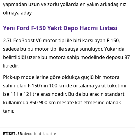
yapmadan uzun ve zorlu yollarda en yakın arkadaşınız
olmaya aday.
Yeni Ford F-150 Yakıt Depo Hacmi Listesi
2.7L EcoBoost V6 motor tipi ile bizi karşılayan F-150,
sadece bu bu motor tipi ile satışa sunuluyor. Yukarıda
belirtildiği üzere bu motora sahip modelinde deposu 87
litredir.
Pick-up modellerine göre oldukça güçlü bir motora
sahip olan F-150’nin 100 km’de ortalama yakıt tüketimi
ise 11 ila 12 litre arasındadır. Bu da bu aracın standart
kullanımda 850-900 km mesafe kat etmesine olanak
tanır.
ETİKETLER:
depo
,
ford
,
kaç litre