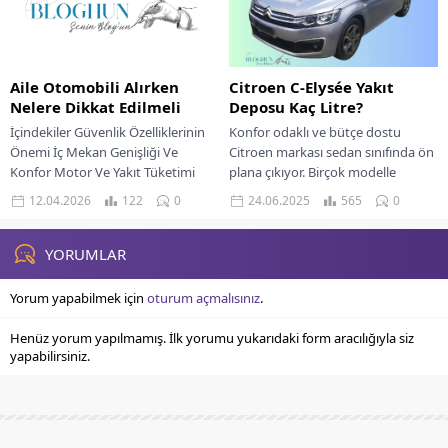
Aile Otomobili Alırken
Citroen C-Elysée Yakıt
Nelere Dikkat Edilmeli
Deposu Kaç Litre?
İçindekiler Güvenlik Özelliklerinin
Konfor odaklı ve bütçe dostu
Önemi İç Mekan Genişliği Ve
Citroen markası sedan sınıfında ön
Konfor Motor Ve Yakıt Tüketimi
plana çıkıyor. Birçok modelle
Teknik Özellikler Karşılaştırması
benzerlik gösteren C-Elysée ise
12.04.2026
122
0
24.06.2025
565
0
Kullanım Deneyimi Ve Sürüş...
markanın çok...
YORUMLAR
Yorum yapabilmek için
oturum açmalısınız
.
Henüz yorum yapılmamış. İlk yorumu yukarıdaki form aracılığıyla siz
yapabilirsiniz.