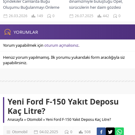
İçindekiler Camlarda Buğu
dinamizmiyle buluştuğu Opel,
Oluşumu Buğulanmayı Önleme
sürücülerin her daim gözdesi
Yöntemleri Ek Tedbirler Ve
olmayı başardı. Markanın bu
26.03.2026
149
0
26.07.2025
442
0
Kimyasal Çözümler Sürücü
başarısındaki en büyük pay
Deneyimine Etkisi Sistem
sahiplerinden...
Performansının Rolü Çözümlerin
YORUMLAR
Maliyet...
Yorum yapabilmek için
oturum açmalısınız
.
Henüz yorum yapılmamış. İlk yorumu yukarıdaki form aracılığıyla siz
yapabilirsiniz.
Yeni Ford F-150 Yakıt Deposu
Kaç Litre?
Anasayfa
»
Otomobil
»
Yeni Ford F-150 Yakıt Deposu Kaç Litre?
Otomobil
04.02.2025
0
508