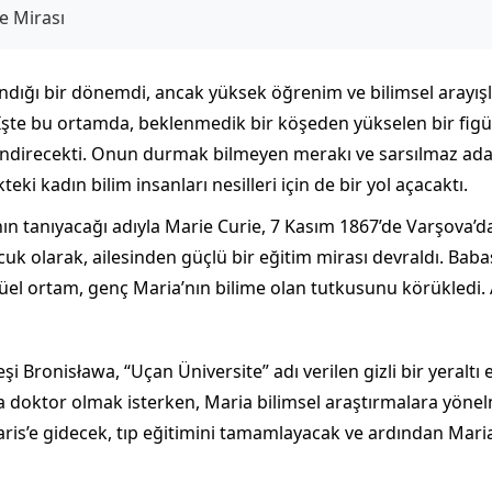
e Mirası
şandığı bir dönemdi, ancak yüksek öğrenim ve bilimsel arayış
İşte bu ortamda, beklenmedik bir köşeden yükselen bir fi
lendirecekti. Onun durmak bilmeyen merakı ve sarsılmaz adanm
 kadın bilim insanları nesilleri için de bir yol açacaktı.
 tanıyacağı adıyla Marie Curie, 7 Kasım 1867’de Varşova’d
cuk olarak, ailesinden güçlü bir eğitim mirası devraldı. Baba
üel ortam, genç Maria’nın bilime olan tutkusunu körükledi
şi Bronisława, “Uçan Üniversite” adı verilen gizli bir yera
 doktor olmak isterken, Maria bilimsel araştırmalara yönelme
is’e gidecek, tıp eğitimini tamamlayacak ve ardından Maria’