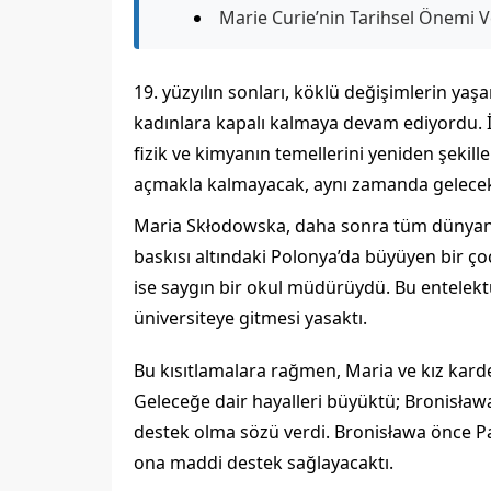
Marie Curie’nin Tarihsel Önemi V
19. yüzyılın sonları, köklü değişimlerin ya
kadınlara kapalı kalmaya devam ediyordu. 
fizik ve kimyanın temellerini yeniden şekil
açmakla kalmayacak, aynı zamanda gelecekteki
Maria Skłodowska, daha sonra tüm dünyanın
baskısı altındaki Polonya’da büyüyen bir ço
ise saygın bir okul müdürüydü. Bu entelekt
üniversiteye gitmesi yasaktı.
Bu kısıtlamalara rağmen, Maria ve kız karde
Geleceğe dair hayalleri büyüktü; Bronisława
destek olma sözü verdi. Bronisława önce Par
ona maddi destek sağlayacaktı.