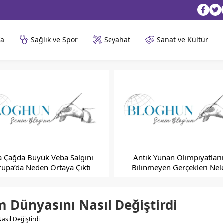
fa
Sağlık ve Spor
Seyahat
Sanat ve Kültür
a Çağda Büyük Veba Salgını
Antik Yunan Olimpiyatları
rupa’da Neden Ortaya Çıktı
Bilinmeyen Gerçekleri Nel
m Dünyasını Nasıl Değiştirdi
asıl Değiştirdi