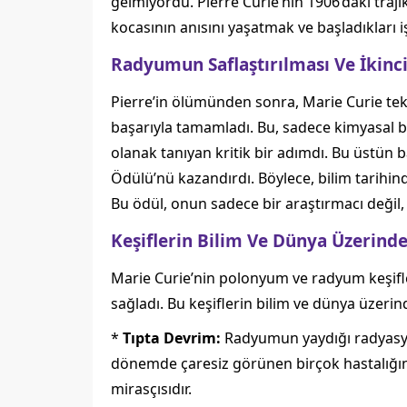
gelmiyordu. Pierre Curie’nin 1906’daki traj
kocasının anısını yaşatmak ve başladıkları
Radyumun Saflaştırılması Ve İkinc
Pierre’in ölümünden sonra, Marie Curie tek
başarıyla tamamladı. Bu, sadece kimyasal bi
olanak tanıyan kritik bir adımdı. Bu üstün b
Ödülü’nü kazandırdı. Böylece, bilim tarihind
Bu ödül, onun sadece bir araştırmacı değil
Keşiflerin Bilim Ve Dünya Üzerindek
Marie Curie’nin polonyum ve radyum keşifle
sağladı. Bu keşiflerin bilim ve dünya üzerind
*
Tıpta Devrim:
Radyumun yaydığı radyasyon
dönemde çaresiz görünen birçok hastalığın 
mirasçısıdır.