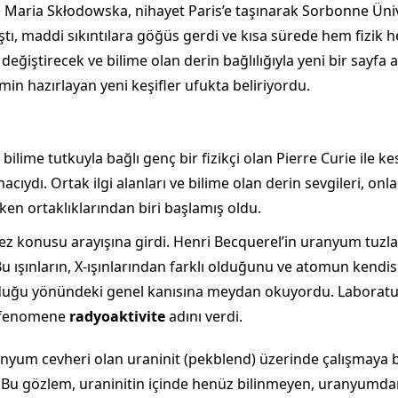
e Maria Skłodowska, nihayet Paris’e taşınarak Sorbonne Üniv
tı, maddi sıkıntılara göğüs gerdi ve kısa sürede hem fizik 
 değiştirecek ve bilime olan derin bağlılığıyla yeni bir sayfa
in hazırlayan yeni keşifler ufukta beliriyordu.
 bilime tutkuyla bağlı genç bir fizikçi olan Pierre Curie ile k
cıydı. Ortak ilgi alanları ve bilime olan derin sevgileri, onlar
tken ortaklıklarından biri başlamış oldu.
tez konusu arayışına girdi. Henri Becquerel’in uranyum tuzlar
. Bu ışınların, X-ışınlarından farklı olduğunu ve atomun ken
uğu yönündeki genel kanısına meydan okuyordu. Laboratu
bu fenomene
radyoaktivite
adını verdi.
anyum cevheri olan uraninit (pekblend) üzerinde çalışmaya 
. Bu gözlem, uraninitin içinde henüz bilinmeyen, uranyumdan 