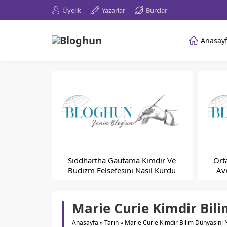
Üyelik
Yazarlar
Burçlar
Anasay
Siddhartha Gautama Kimdir Ve
Ort
Budizm Felsefesini Nasıl Kurdu
Av
Marie Curie Kimdir Bili
Anasayfa
»
Tarih
»
Marie Curie Kimdir Bilim Dünyasını N