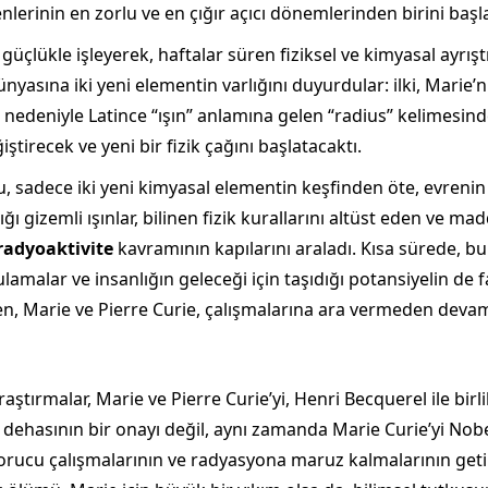
erinin en zorlu ve en çığır açıcı dönemlerinden birini başla
 güçlükle işleyerek, haftalar süren fiziksel ve kimyasal ayrışt
nyasına iki yeni elementin varlığını duyurdular: ilki, Marie’
u nedeniyle Latince “ışın” anlamına gelen “radius” kelimesin
tirecek ve yeni bir fizik çağını başlatacaktı.
adece iki yeni kimyasal elementin keşfinden öte, evrenin t
ı gizemli ışınlar, bilinen fizik kurallarını altüst eden ve mad
radyoaktivite
kavramının kapılarını araladı. Kısa sürede, b
alar ve insanlığın geleceği için taşıdığı potansiyelin de far
en, Marie ve Pierre Curie, çalışmalarına ara vermeden devam 
araştırmalar, Marie ve Pierre Curie’yi, Henri Becquerel ile birl
l dehasının bir onayı değil, aynı zamanda Marie Curie’yi No
 yorucu çalışmalarının ve radyasyona maruz kalmalarının get