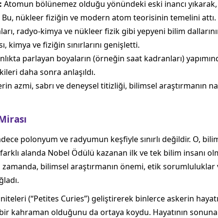
:
Atomun bölünemez olduğu yönündeki eski inancı yıkarak,
 Bu, nükleer fiziğin ve modern atom teorisinin temelini attı.
arı, radyo-kimya ve nükleer fizik gibi yepyeni bilim dallarını
kimya ve fiziğin sınırlarını genişletti.
lıkta parlayan boyaların (örneğin saat kadranları) yapımın
ileri daha sonra anlaşıldı.
erin azmi, sabrı ve deneysel titizliği, bilimsel araştırmanın 
Mirası
adece polonyum ve radyumun keşfiyle sınırlı değildir. O, bili
ki farklı alanda Nobel Ödülü kazanan ilk ve tek bilim insanı o
ynı zamanda, bilimsel araştırmanın önemi, etik sorumluluklar
ğladı.
niteleri (“Petites Curies”) geliştirerek binlerce askerin haya
n bir kahraman olduğunu da ortaya koydu. Hayatının sonu