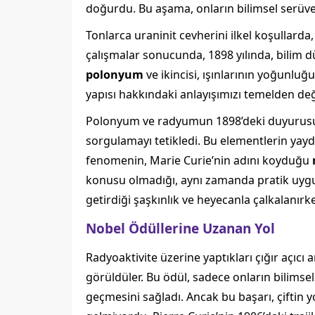
doğurdu. Bu aşama, onların bilimsel serüvenl
Tonlarca uraninit cevherini ilkel koşullarda,
çalışmalar sonucunda, 1898 yılında, bilim dü
polonyum
ve ikincisi, ışınlarının yoğunluğ
yapısı hakkındaki anlayışımızı temelden değiş
Polonyum ve radyumun 1898’deki duyurusu, s
sorgulamayı tetikledi. Bu elementlerin yaydığ
fenomenin, Marie Curie’nin adını koyduğu
konusu olmadığı, aynı zamanda pratik uygulam
getirdiği şaşkınlık ve heyecanla çalkalanırk
Nobel Ödüllerine Uzanan Yol
Radyoaktivite üzerine yaptıkları çığır açıcı 
görüldüler. Bu ödül, sadece onların bilimse
geçmesini sağladı. Ancak bu başarı, çiftin