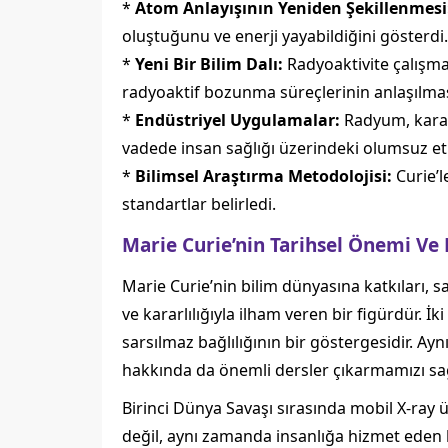
*
Atom Anlayışının Yeniden Şekillenmesi
oluştuğunu ve enerji yayabildiğini gösterdi.
*
Yeni Bir Bilim Dalı:
Radyoaktivite çalışmal
radyoaktif bozunma süreçlerinin anlaşılması, 
*
Endüstriyel Uygulamalar:
Radyum, karan
vadede insan sağlığı üzerindeki olumsuz etk
*
Bilimsel Araştırma Metodolojisi:
Curie’l
standartlar belirledi.
Marie Curie’nin Tarihsel Önemi Ve 
Marie Curie’nin bilim dünyasına katkıları, s
ve kararlılığıyla ilham veren bir figürdür. İ
sarsılmaz bağlılığının bir göstergesidir. A
hakkında da önemli dersler çıkarmamızı sa
Birinci Dünya Savaşı sırasında mobil X-ray ü
değil, aynı zamanda insanlığa hizmet ede