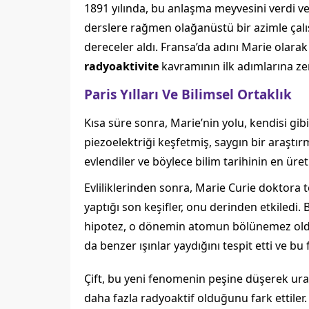
1891 yılında, bu anlaşma meyvesini verdi v
derslere rağmen olağanüstü bir azimle çalış
dereceler aldı. Fransa’da adını Marie olarak
radyoaktivite
kavramının ilk adımlarına zem
Paris Yılları Ve Bilimsel Ortaklık
Kısa süre sonra, Marie’nin yolu, kendisi gibi
piezoelektriği keşfetmiş, saygın bir araştırma
evlendiler ve böylece bilim tarihinin en üre
Evliliklerinden sonra, Marie Curie doktora 
yaptığı son keşifler, onu derinden etkiledi
hipotez, o dönemin atomun bölünemez old
da benzer ışınlar yaydığını tespit etti ve 
Çift, bu yeni fenomenin peşine düşerek ur
daha fazla radyoaktif olduğunu fark ettiler