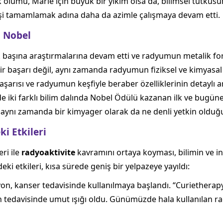
ik ölümü, Marie için büyük bir yıkım olsa da, bilimsel tutk
 işi tamamlamak adına daha da azimle çalışmaya devam etti.
i Nobel
 başına araştırmalarına devam etti ve radyumun metalik form
r başarı değil, aynı zamanda radyumun fiziksel ve kimyasal 
aşarısı ve radyumun keşfiyle beraber özelliklerinin detaylı a
e iki farklı bilim dalında Nobel Ödülü kazanan ilk ve bugüne
, aynı zamanda bir kimyager olarak da ne denli yetkin olduğu
i Etkileri
ri ile
radyoaktivite
kavramını ortaya koyması, bilimin ve in
eki etkileri, kısa sürede geniş bir yelpazeye yayıldı:
, kanser tedavisinde kullanılmaya başlandı. “Curietherapy”
tedavisinde umut ışığı oldu. Günümüzde hala kullanılan rady