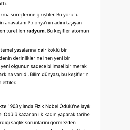
ttı.
ırma süreçlerine giriştiler. Bu yorucu
nin anavatanı Polonya’nın adını taşıyan
den türetilen
radyum
. Bu keşifler, atomun
emel yasalarına dair köklü bir
denin derinliklerine inen yeni bir
u yeni olgunun sadece bilimsel bir merak
kına varıldı. Bilim dünyası, bu keşiflerin
ettiler.
ikte 1903 yılında Fizik Nobel Ödülü’ne layık
bel Ödülü kazanan ilk kadın yaparak tarihe
irdiği sağlık sorunlarını görmezden