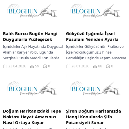
Balık Burcu Bugün Hangi
Gökyüzü Işığında İçsel
Duygularla Yüzleşecek
Pusulanı Yeniden Ayarla
İçindekiler Aşk Hayatında Duygusal
İçindekiler Gökyüzünün Fısıltısı ve
Akımlar Kariyer Yolculuğunda
İçsel Yolculuğumuz Zihinsel
Sezgisel Pusula Maddi Konularda
Berraklığın Peşinde Yaşam Amacına
İçsel Rehberlik Gökyüzündeki
Giden Yol ve Kişisel Dönüşüm
23.04.2026
59
0
28.01.2026
88
0
enerjiler, su elementinin derinliğini
Göksel Elçiler İçsel Rehberliğimiz...
taşıyan Balık...
Doğum Haritanızdaki Tepe
Şiron Doğum Haritanızda
Noktası Hayat Amacınızı
Hangi Konularda Şifa
Nasıl Ortaya Koyar
Potansiyeli Sunar