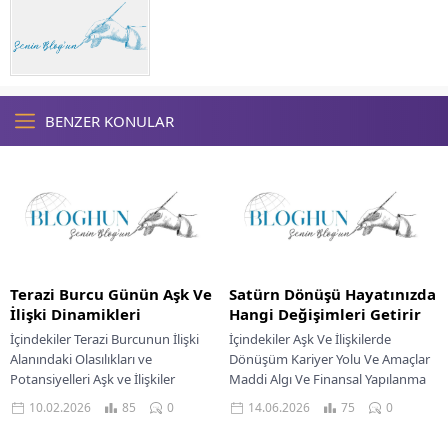
BENZER KONULAR
Terazi Burcu Günün Aşk Ve
Satürn Dönüşü Hayatınızda
İlişki Dinamikleri
Hangi Değişimleri Getirir
İçindekiler Terazi Burcunun İlişki
İçindekiler Aşk Ve İlişkilerde
Alanındaki Olasılıkları ve
Dönüşüm Kariyer Yolu Ve Amaçlar
Potansiyelleri Aşk ve İlişkiler
Maddi Algı Ve Finansal Yapılanma
Kariyer Dinamikleri Para ve
Kozmik saatler işlemeye devam
10.02.2026
85
0
14.06.2026
75
0
Finansal Durum Terazi burcu
ederken, her...
bireyleri...