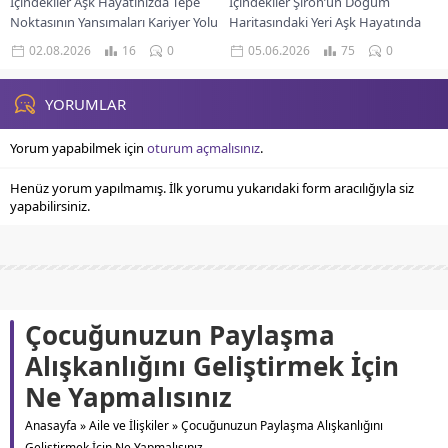
İçindekiler Aşk Hayatınızda Tepe
İçindekiler Şiron’un Doğum
Noktasının Yansımaları Kariyer Yolu
Haritasındaki Yeri Aşk Hayatında
Ve Toplumsal Tanınma Maddi
Şifa Potansiyeli Kariyer Yolu Ve Şifa
02.08.2026
16
0
05.06.2026
75
0
Refah Ve Finansal Algı Kozmik bir
Maddi Alanlarda Şiron’un Şifası
imza niteliğindeki...
Gökyüzündeki her bir...
YORUMLAR
Yorum yapabilmek için
oturum açmalısınız
.
Henüz yorum yapılmamış. İlk yorumu yukarıdaki form aracılığıyla siz
yapabilirsiniz.
Çocuğunuzun Paylaşma
Alışkanlığını Geliştirmek İçin
Ne Yapmalısınız
Anasayfa
»
Aile ve İlişkiler
»
Çocuğunuzun Paylaşma Alışkanlığını
Geliştirmek İçin Ne Yapmalısınız