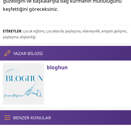
güzelliğini ve başkalarıyla bağ kurmanın mutluluğunu
keşfettiğini göreceksiniz.
ETİKETLER:
çocuk eğitimi
,
çocuklarda paylaşma
,
ebeveynlik
,
empati gelişimi
,
paylaşma alışkanlığı
YAZAR BİLGİSİ
bloghun
BENZER KONULAR