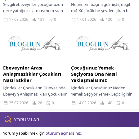
Sevgili ebeveynler, çocuğunuzun
Hepimizin başına gelmiştir, değil
gece yatağını ıslatması hem sizin
mi? Küçücük bir şeyden çıkan bir
hem de minik yavrunuz için endişe
tartışma, bir anda nasıl olup da
17.03.2026
131
0
17.01.2026
130
0
verici bir...
koskocaman bir meseleye
dönüşüverir?...
Ebeveynler Arası
Çocuğunuz Yemek
Anlaşmazlıklar Çocukları
Seçiyorsa Ona Nasıl
Nasıl Etkiler
Yaklaşmalısınız
İçindekiler Çocukların Dünyasında
İçindekiler Çocuğunuz Neden
Ebeveyn Anlaşmazlıkları Çocukların
Yemek Seçiyor Yemek Seçiciliğinin
Gelişimine Olumsuz Etkileri
Altındaki Nedenler Yemek Saatleri
25.07.2026
28
0
14.03.2026
140
0
Ebeveynlerin Çatışmaları Yönetme
Bir Savaş Alanı Olmasın Keyifli
Sorumluluğu Çocuklar İçin Güvenli
Yemek Saatleri Yaratmak Çözüm...
Bir Ortam Yaratmak Çocukları...
YORUMLAR
Yorum yapabilmek için
oturum açmalısınız
.