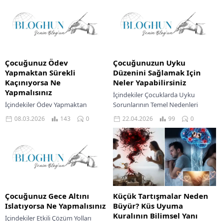
Çocuğunuz Ödev
Çocuğunuzun Uyku
Yapmaktan Sürekli
Düzenini Sağlamak Için
Kaçınıyorsa Ne
Neler Yapabilirsiniz
Yapmalısınız
İçindekiler Çocuklarda Uyku
İçindekiler Ödev Yapmaktan
Sorunlarının Temel Nedenleri
Kaçınan Çocuğunuzu Anlamak
Çocuğunuzun Huzurlu Uykusu İçin
08.03.2026
143
0
22.04.2026
99
0
Öğrenme Ortamını Düzenlemek
Çözüm Önerileri Sevgili ebeveynler,
Ödev Motivasyonunu Artırma
çocuğunuzun uyku düzeni
Yolları Bir ebeveyn olarak
konusunda yaşadığınız
çocuğunuzun ödev yapma
zorlukların...
konusunda...
Çocuğunuz Gece Altını
Küçük Tartışmalar Neden
Islatıyorsa Ne Yapmalısınız
Büyür? Küs Uyuma
Kuralının Bilimsel Yanı
İçindekiler Etkili Çözüm Yolları