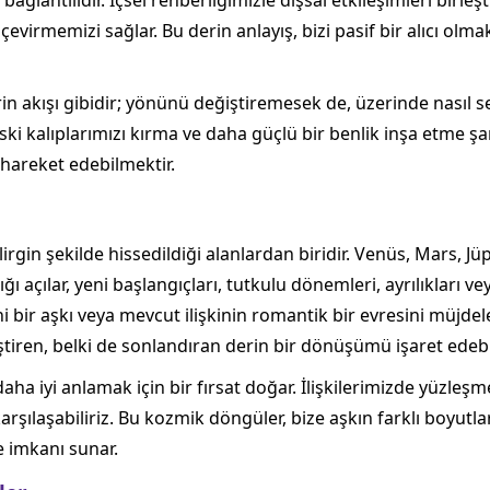
bağlantılıdır. İçsel rehberliğimizle dışsal etkileşimleri bi
virmemizi sağlar. Bu derin anlayış, bizi pasif bir alıcı olma
hrin akışı gibidir; yönünü değiştiremesek de, üzerinde nasıl s
 eski kalıplarımızı kırma ve daha güçlü bir benlik inşa etme 
hareket edebilmektir.
rgin şekilde hissedildiği alanlardan biridir. Venüs, Mars, Jüp
ığı açılar, yeni başlangıçları, tutkulu dönemleri, ayrılıkları
ni bir aşkı veya mevcut ilişkinin romantik bir evresini müjdele
ştiren, belki de sonlandıran derin bir dönüşümü işaret edebil
a iyi anlamak için bir fırsat doğar. İlişkilerimizde yüzleşm
rşılaşabiliriz. Bu kozmik döngüler, bize aşkın farklı boyutlar
e imkanı sunar.