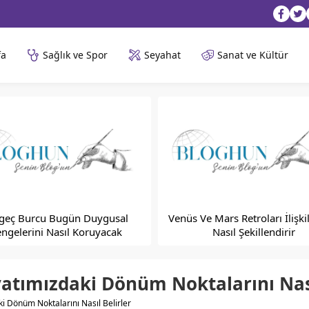
fa
Sağlık ve Spor
Seyahat
Sanat ve Kültür
geç Burcu Bugün Duygusal
Venüs Ve Mars Retroları İlişkil
ngelerini Nasıl Koruyacak
Nasıl Şekillendirir
yatımızdaki Dönüm Noktalarını Nası
i Dönüm Noktalarını Nasıl Belirler