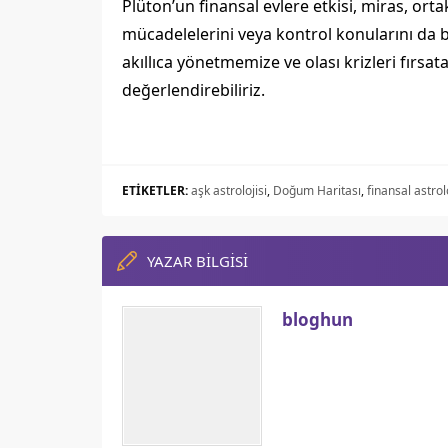
Plüton’un finansal evlere etkisi, miras, ort
mücadelelerini veya kontrol konularını da be
akıllıca yönetmemize ve olası krizleri fırsa
değerlendirebiliriz.
ETİKETLER:
aşk astrolojisi
,
Doğum Haritası
,
finansal astrol
YAZAR BİLGİSİ
bloghun