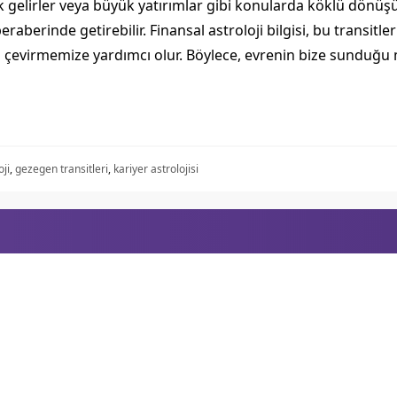
ak gelirler veya büyük yatırımlar gibi konularda köklü dönüşü
raberinde getirebilir. Finansal astroloji bilgisi, bu transit
ta çevirmemize yardımcı olur. Böylece, evrenin bize sunduğu m
oji
,
gezegen transitleri
,
kariyer astrolojisi