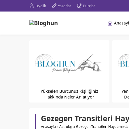
Üyelik
Yazarlar
Burçlar
Anasay
Yükselen Burcunuz Kişiliğiniz
Yen
Hakkında Neler Anlatıyor
De
Gezegen Transitleri Ha
Anasayfa
»
Astroloji
»
Gezegen Transitleri Hayatımızdak