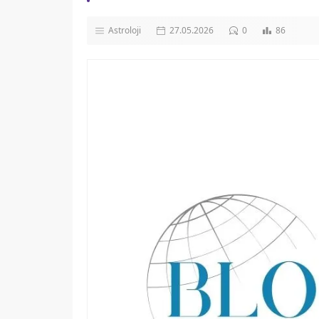
Astroloji
27.05.2026
0
86