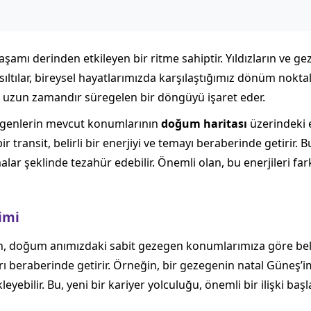
mı derinden etkileyen bir ritme sahiptir. Yıldızların ve ge
u fısıltılar, bireysel hayatlarımızda karşılaştığımız dönüm nok
 uzun zamandır süregelen bir döngüyü işaret eder.
egenlerin mevcut konumlarının
doğum haritası
üzerindeki e
transit, belirli bir enerjiyi ve temayı beraberinde getirir. Bu 
ar şeklinde tezahür edebilir. Önemli olan, bu enerjileri fa
şimi
, doğum anımızdaki sabit gezegen konumlarımıza göre belirli 
arı beraberinde getirir. Örneğin, bir gezegenin natal Güneş’im
bilir. Bu, yeni bir kariyer yolculuğu, önemli bir ilişki başla