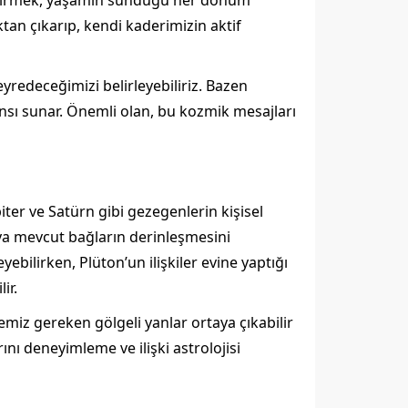
rleştirmek, yaşamın sunduğu her dönüm
ktan çıkarıp, kendi kaderimizin aktif
eyredeceğimizi belirleyebiliriz. Bazen
şansı sunar. Önemli olan, bu kozmik mesajları
iter ve Satürn gibi gezegenlerin kişisel
 veya mevcut bağların derinleşmesini
yebilirken, Plüton’un ilişkiler evine yaptığı
ir.
emiz gereken gölgeli yanlar ortaya çıkabilir
ını deneyimleme ve ilişki astrolojisi