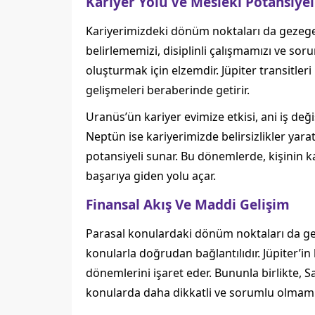
Kariyer Yolu Ve Mesleki Potansiyel
Kariyerimizdeki dönüm noktaları da gezegen t
belirlememizi, disiplinli çalışmamızı ve sor
oluşturmak için elzemdir. Jüpiter transitleri 
gelişmeleri beraberinde getirir.
Uranüs’ün kariyer evimize etkisi, ani iş deği
Neptün ise kariyerimizde belirsizlikler yar
potansiyeli sunar. Bu dönemlerde, kişinin ka
başarıya giden yolu açar.
Finansal Akış Ve Maddi Gelişim
Parasal konulardaki dönüm noktaları da gezege
konularla doğrudan bağlantılıdır. Jüpiter’in b
dönemlerini işaret eder. Bununla birlikte, 
konularda daha dikkatli ve sorumlu olmamızı