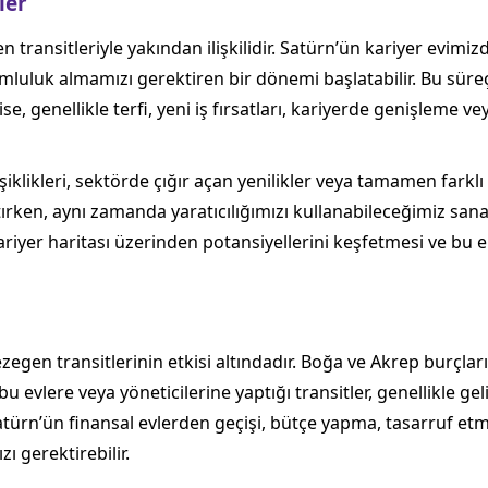
ler
ransitleriyle yakından ilişkilidir. Satürn’ün kariyer evimiz
umluluk almamızı gerektiren bir dönemi başlatabilir. Bu süre
ise, genellikle terfi, yeni iş fırsatları, kariyerde genişleme ve
şiklikleri, sektörde çığır açan yenilikler veya tamamen farklı
atırken, aynı zamanda yaratıcılığımızı kullanabileceğimiz san
riyer haritası üzerinden potansiyellerini keşfetmesi ve bu en
n transitlerinin etkisi altındadır. Boğa ve Akrep burçları ile
u evlere veya yöneticilerine yaptığı transitler, genellikle geli
Satürn’ün finansal evlerden geçişi, bütçe yapma, tasarruf et
 gerektirebilir.