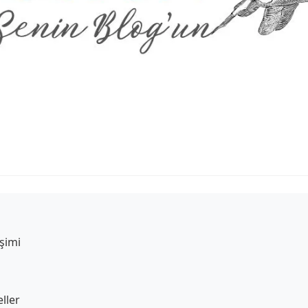
eşimi
ller