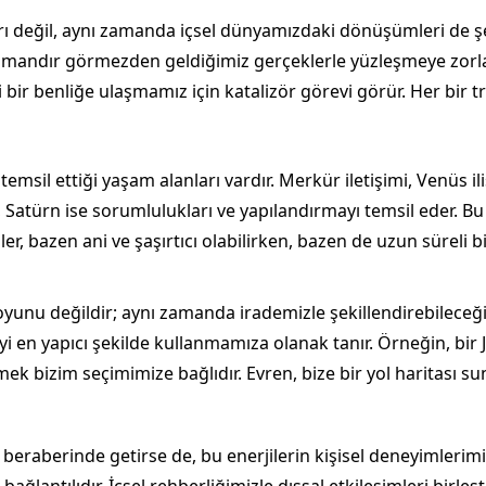
rı değil, aynı zamanda içsel dünyamızdaki dönüşümleri de şe
zamandır görmezden geldiğimiz gerçeklerle yüzleşmeye zorlar.
 bir benliğe ulaşmamız için katalizör görevi görür. Her bir tr
msil ettiği yaşam alanları vardır. Merkür iletişimi, Venüs ili
 Satürn ise sorumlulukları ve yapılandırmayı temsil eder. Bu g
kiler, bazen ani ve şaşırtıcı olabilirken, bazen de uzun süreli
yunu değildir; aynı zamanda irademizle şekillendirebileceğim
iyi en yapıcı şekilde kullanmamıza olanak tanır. Örneğin, bir J
mek bizim seçimimize bağlıdır. Evren, bize bir yol haritası su
i beraberinde getirse de, bu enerjilerin kişisel deneyimlerimi