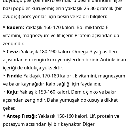
duyduğu pek çok mikro ve makro besini barındırır. İşte
bazı popüler kuruyemişlerin yaklaşık 25-30 gramlık (bir
avuç içi) porsiyonları için besin ve kalori bilgileri:
*
Badem:
Yaklaşık 160-170 kalori. Bol miktarda E
vitamini, magnezyum ve lif içerir. Protein açısından da
zengindir.
*
Ceviz:
Yaklaşık 180-190 kalori. Omega-3 yağ asitleri
açısından en zengin kuruyemişlerden biridir. Antioksidan
içeriği de oldukça yüksektir.
*
Fındık:
Yaklaşık 170-180 kalori. E vitamini, magnezyum
ve bakır kaynağıdır. Kalp sağlığı için faydalıdır.
*
Kaju:
Yaklaşık 150-160 kalori. Demir, çinko ve bakır
açısından zengindir. Daha yumuşak dokusuyla dikkat
çeker.
*
Antep Fıstığı:
Yaklaşık 150-160 kalori. Lif, protein ve
potasyum açısından iyi bir kaynaktır. Diğer