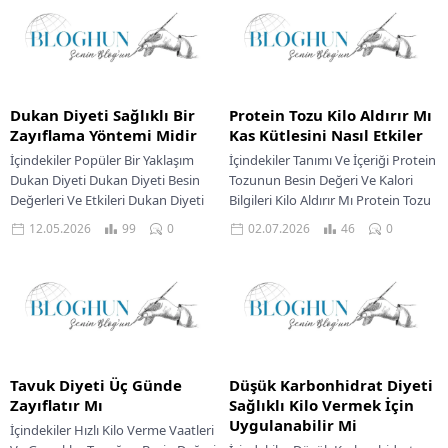
Dukan Diyeti Sağlıklı Bir
Protein Tozu Kilo Aldırır Mı
Zayıflama Yöntemi Midir
Kas Kütlesini Nasıl Etkiler
İçindekiler Popüler Bir Yaklaşım
İçindekiler Tanımı Ve İçeriği Protein
Dukan Diyeti Dukan Diyeti Besin
Tozunun Besin Değeri Ve Kalori
Değerleri Ve Etkileri Dukan Diyeti
Bilgileri Kilo Aldırır Mı Protein Tozu
Evreleri Ve Sürdürülebilirlik Dukan
Kas Gelişimi İçin Protein...
12.05.2026
99
0
02.07.2026
46
0
Diyeti İçin...
Tavuk Diyeti Üç Günde
Düşük Karbonhidrat Diyeti
Zayıflatır Mı
Sağlıklı Kilo Vermek İçin
Uygulanabilir Mi
İçindekiler Hızlı Kilo Verme Vaatleri