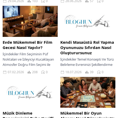
29.04.2026
103
0
28.06.2026
57
0
Ve İpuçları Koleksiyonunuzu
Akıllıca Kullanın Fotoğraflarınıza
Düzenleme Ve Sergileme Sanatı
Düzenleme Ile Hayat Verin
Koleksiyonculuk...
Yaratıcılığınızı Perspektifle
Konuşturun...
Evde Mükemmel Bir Film
Kendi Masaüstü Rol Yapma
Gecesi Nasıl Yapılır?
Oyununuzu Sıfırdan Nasıl
Oluşturursunuz
İçindekiler Film Seçiminin Püf
Noktaları ve İzleyiciyi Kucaklayan
İçindekiler Temel Konsepti Ve Türü
Atmosfer Doğru Film Seçimi ile
Belirleme Evreninizi Şekillendirme
Gecenin Ruhunu Yakalayın Ortam
Sanatı Kahramanlarınızı Ve
07.02.2026
208
0
18.07.2026
39
0
Hazırlığı ile Sinema...
Kuralları Tasarlama Oyun Yöneticisi
İçin Rehberlik Taslağı Unutulmaz
Maceralar...
Müzik Dinleme
Mükemmel Bir Oyun