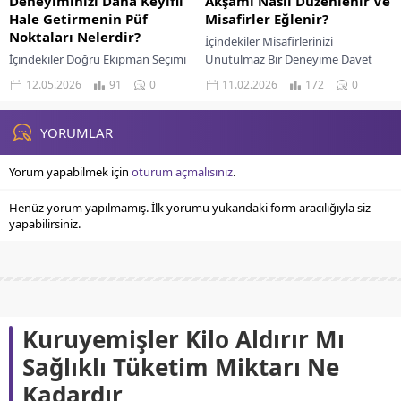
Deneyiminizi Daha Keyifli
Akşamı Nasıl Düzenlenir Ve
Hale Getirmenin Püf
Misafirler Eğlenir?
Noktaları Nelerdir?
İçindekiler Misafirlerinizi
İçindekiler Doğru Ekipman Seçimi
Unutulmaz Bir Deneyime Davet
Müzik Deneyimini Yükseltir
Etmek Etkinliğin Ruhu: Oyun
12.05.2026
91
0
11.02.2026
172
0
Ortamın Önemi Müzik Dinleme
Seçimi ve Çeşitliliği Ortamın
Keyfinizi Şekillendirir Dinleme
Büyüsü: Mekan Düzenlemesi ve
Alışkanlıklarınızı Geliştirin Müzik
Atmosfer Lezzet...
YORUMLAR
Seçiminizi Akıllıca Yapın...
Yorum yapabilmek için
oturum açmalısınız
.
Henüz yorum yapılmamış. İlk yorumu yukarıdaki form aracılığıyla siz
yapabilirsiniz.
Kuruyemişler Kilo Aldırır Mı
Sağlıklı Tüketim Miktarı Ne
Kadardır