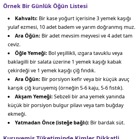
Örnek Bir Günlük Öğün Listesi
Kahvaltı:
Bir kase yoğurt içerisine 3 yemek kaşığı
yulaf ezmesi, 10 adet badem ve yarım doğranmış muz.
Ara Öğün:
Bir adet mevsim meyvesi ve 4 adet tam
ceviz.
Öğle Yemeği:
Bol yeşillikli, ızgara tavuklu veya
baklagilli bir salata üzerine 1 yemek kaşığı kabak
çekirdeği ve 1 yemek kaşığı çiğ fındık.
Ara Öğün:
Bir porsiyon kefir veya bir küçük avuç
karışık çiğ kuruyemiş (örneğin 5-6 kaju, 5-6 fıstık).
Akşam Yemeği:
Sebzeli bir ana yemek yanında
küçük bir porsiyon bulgur pilavı veya tam buğday
ekmeği.
Yatmadan Önce (isteğe bağlı):
Bir bardak süt.
Kuruyemiş Tüketiminde Kimler Dikkatli