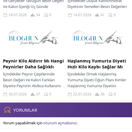
Ve Gerçekler Tavuğun Besin Değeri
İçindekiler Düşük Karbonhidrat
Ve Kalori İçeriği Üç Günde
Diyetinin Temelleri Besin Değerleri
Zayıflama Mümkün Mü
Ve Kalori Bilgileri Kilo Kaybı
18.07.2026
34
0
14.07.2026
41
0
Sürdürülebilir Kilo...
Mekanizması Düşük Karbonhidrat
Diyetiyle Yaşam Düşük
Karbonhidrat Diyeti...
Peynir Kilo Aldırır Mı Hangi
Haşlanmış Yumurta Diyeti
Peynirler Daha Sağlıklı
Hızlı Kilo Kaybı Sağlar Mı
İçindekiler Peynir Çeşitlerinde
İçindekiler Örnek Haşlanmış
Besin Değeri Ve Kalori Farkları
Yumurta Diyeti Öğün Planı Kimler
Diyette Peynirin Akıllıca Kullanımı
Haşlanmış Yumurta Diyetini
Sağlıklı Bir Günlük Öğün Listesinde
Uygulamamalıdır Pek çok kişi, hızlı
30.07.2026
37
0
22.07.2026
36
0
Peynir Peynir Tüketimine...
sonuçlar vaat eden diyet...
YORUMLAR
Yorum yapabilmek için
oturum açmalısınız
.