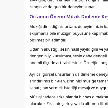
WAV gibi) tercih etmek, müziğin orijinal hal
zengin ve dolgun bir deneyim sunar.
Ortamın Önemi Müzik Dinleme Keyfi
Müziği dinlediğiniz ortam, deneyiminizin kal
ekipmanla bile müziğin büyüsüne kapılmak 
biçilmez bir adımdır.
Odanın akustiği, sesin nasıl yayıldığını ve y
dengenin iyi kurulması, sesin daha dengeli
önemli ölçüde artırabilirsiniz. Örneğin, boş
Ayrıca, görsel unsurların da dinleme deneyim
arındırılmış bir alan, zihninizi müziğe tama
sanatçının vermek istediği mesajı ve duygu
Müziği sadece arka planda bir ses olmaktan
olacaktır. Zira, bir şarkıyı ya da albümü il