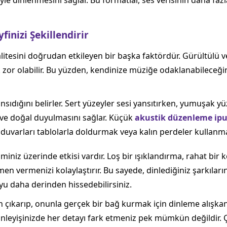
iyle dinlenmesini sağlar. Bu formatlar, ses verisinin daha faz
nizi Şekillendirir
itesini doğrudan etkileyen bir başka faktördür. Gürültülü ve 
zor olabilir. Bu yüzden, kendinize müziğe odaklanabileceği
ansıdığını belirler. Sert yüzeyler sesi yansıtırken, yumuşak yü
 ve doğal duyulmasını sağlar. Küçük
akustik düzenleme ipu
 duvarları tablolarla doldurmak veya kalın perdeler kullanmak
iniz üzerinde etkisi vardır. Loş bir ışıklandırma, rahat bir 
men vermenizi kolaylaştırır. Bu sayede, dinlediğiniz şarkıları
yu daha derinden hissedebilirsiniz.
 çıkarıp, onunla gerçek bir bağ kurmak için dinleme alışkan
k dinleyişinizde her detayı fark etmeniz pek mümkün değildir.