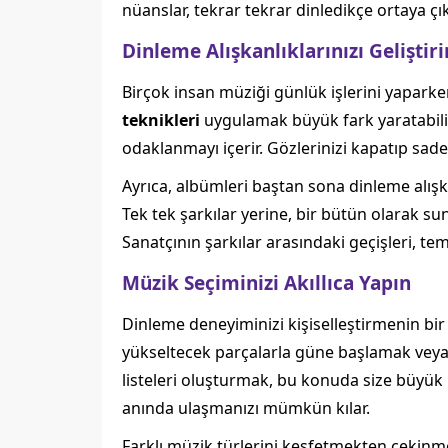
nüanslar, tekrar tekrar dinledikçe ortaya çık
Dinleme Alışkanlıklarınızı Geliştiri
Birçok insan müziği günlük işlerini yaparken
teknikleri
uygulamak büyük fark yaratabilir.
odaklanmayı içerir. Gözlerinizi kapatıp sad
Ayrıca, albümleri baştan sona dinleme alışk
Tek tek şarkılar yerine, bir bütün olarak su
Sanatçının şarkılar arasındaki geçişleri, t
Müzik Seçiminizi Akıllıca Yapın
Dinleme deneyiminizi kişiselleştirmenin bir 
yükseltecek parçalarla güne başlamak veya 
listeleri oluşturmak, bu konuda size büyük k
anında ulaşmanızı mümkün kılar.
Farklı müzik türlerini keşfetmekten çekinme