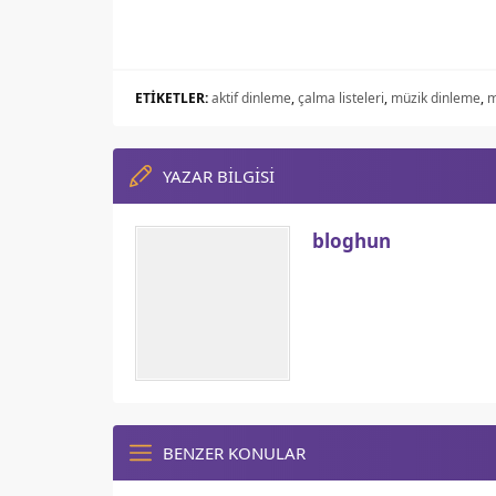
ETİKETLER:
aktif dinleme
,
çalma listeleri
,
müzik dinleme
,
m
YAZAR BİLGİSİ
bloghun
BENZER KONULAR