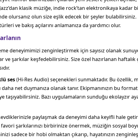
 Jazz’dan klasik müziğe, indie rock’tan elektronikaya kadar b
inde olursanız olun size eşlik edecek bir şeyler bulabilirsiniz.
rleri ve bakış açılarını anlamanıza da yardımcı olur.
arlanın
eme deneyimimizi zenginleştirmek için sayısız olanak sunuyo
 ve şarkılar keşfedebilirsiniz. Size özel hazırlanan haftalık 
ıdır.
lü ses
(Hi-Res Audio) seçenekleri sunmaktadır. Bu özellik, m
nı daha net duymanıza olanak tanır. Ekipmanınızın bu format
e taşıyabilirsiniz. Bazı uygulamaların sunduğu ekolayzır ayarl
evdiklerinizle paylaşmak da deneyimi daha keyifli hale getire
 favori şarkılarınızı birbirinize önermek, müziğin sosyal bo
zi sadece bir hobi olmaktan çıkarıp, hayatınızın zenginleştiri