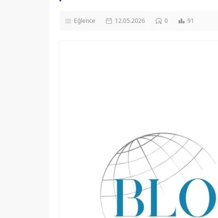
Eğlence
12.05.2026
0
91