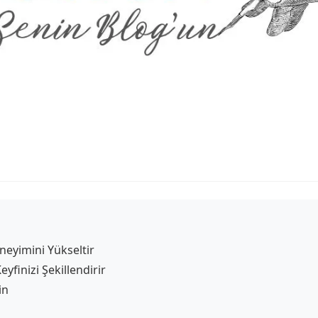
eyimini Yükseltir
finizi Şekillendirir
in