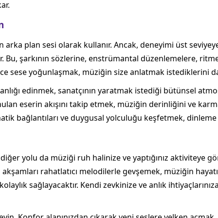
ar.
n
 arka plan sesi olarak kullanır. Ancak, deneyimi üst seviyey
 Bu, şarkının sözlerine, enstrümantal düzenlemelere, ritme v
ece sese yoğunlaşmak, müziğin size anlatmak istediklerini d
anlığı edinmek, sanatçının yaratmak istediği bütünsel atmos
nulan eserin akışını takip etmek, müziğin derinliğini ve karma
ematik bağlantıları ve duygusal yolculuğu keşfetmek, dinleme 
diğer yolu da müziği ruh halinize ve yaptığınız aktiviteye gö
akşamları rahatlatıcı melodilerle gevşemek, müziğin hayatın
olaylık sağlayacaktır. Kendi zevkinize ve anlık ihtiyaçlarınız
yin. Konfor alanınızdan çıkarak yeni seslere yelken açmak, 