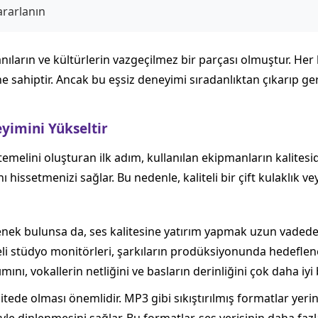
ararlanın
ıların ve kültürlerin vazgeçilmez bir parçası olmuştur. Her b
üne sahiptir. Ancak bu eşsiz deneyimi sıradanlıktan çıkarıp 
imini Yükseltir
emelini oluşturan ilk adım, kullanılan ekipmanların kalitesid
 hissetmenizi sağlar. Bu nedenle, kaliteli bir çift kulaklık v
enek bulunsa da, ses kalitesine yatırım yapmak uzun vadede 
eli stüdyo monitörleri, şarkıların prodüksiyonunda hedefle
ını, vokallerin netliğini ve basların derinliğini çok daha iyi 
itede olması önemlidir. MP3 gibi sıkıştırılmış formatlar yeri