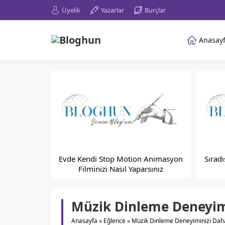
Üyelik
Yazarlar
Burçlar
Anasay
Evde Kendi Stop Motion Animasyon
Sıradı
Filminizi Nasıl Yaparsınız
Müzik Dinleme Deneyimi
Anasayfa
»
Eğlence
»
Müzik Dinleme Deneyiminizi Daha 