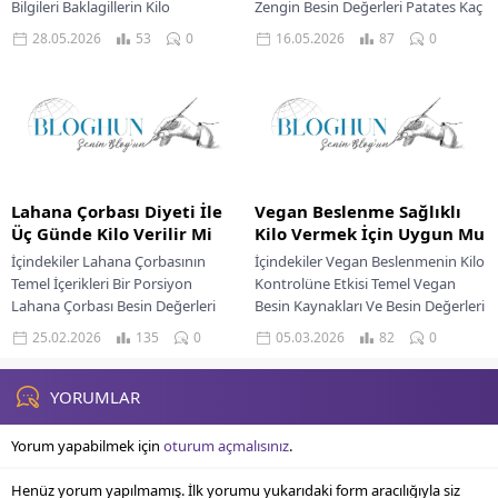
Bilgileri Baklagillerin Kilo
Zengin Besin Değerleri Patates Kaç
Kontrolüne Katkıları Sağlıklı Bir
Kalori İçerir Sağlıklı Patates
28.05.2026
53
0
16.05.2026
87
0
Diyette Baklagiller Nasıl...
Hazırlama Yöntemleri Dengeli Bir
Diyette...
Lahana Çorbası Diyeti İle
Vegan Beslenme Sağlıklı
Üç Günde Kilo Verilir Mi
Kilo Vermek İçin Uygun Mu
İçindekiler Lahana Çorbasının
İçindekiler Vegan Beslenmenin Kilo
Temel İçerikleri Bir Porsiyon
Kontrolüne Etkisi Temel Vegan
Lahana Çorbası Besin Değerleri
Besin Kaynakları Ve Besin Değerleri
Hızlı Kilo Kaybının Ardındaki
Baklagiller Tam Tahıllar Meyve Ve
25.02.2026
135
0
05.03.2026
82
0
Gerçekler Örnek Bir Üç Günlük...
Sebzeler Kuruyemişler...
YORUMLAR
Yorum yapabilmek için
oturum açmalısınız
.
Henüz yorum yapılmamış. İlk yorumu yukarıdaki form aracılığıyla siz