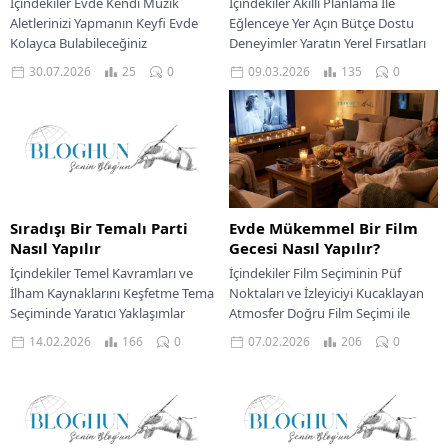
İçindekiler Evde Kendi Müzik
İçindekiler Akıllı Planlama Ile
Aletlerinizi Yapmanın Keyfi Evde
Eğlenceye Yer Açın Bütçe Dostu
Kolayca Bulabileceğiniz
Deneyimler Yaratın Yerel Fırsatları
Malzemelerle Enstrüman Yapımı
Keşfedin Dijital Dünyanın Sunduğu
30.07.2026
25
0
09.03.2026
135
0
Sesleri Keşfetmek İçin Farklı
İmkanlar Deneyim Odaklı...
Malzemeler Yaratıcılığınızı
Geliştiren...
Sıradışı Bir Temalı Parti
Evde Mükemmel Bir Film
Nasıl Yapılır
Gecesi Nasıl Yapılır?
İçindekiler Temel Kavramları ve
İçindekiler Film Seçiminin Püf
İlham Kaynaklarını Keşfetme Tema
Noktaları ve İzleyiciyi Kucaklayan
Seçiminde Yaratıcı Yaklaşımlar
Atmosfer Doğru Film Seçimi ile
Misafirlerinizi Göz Önünde
Gecenin Ruhunu Yakalayın Ortam
14.02.2026
166
0
07.02.2026
206
0
Bulundurma Seçilen Temanın
Hazırlığı ile Sinema...
Atmosferini Detaylarla
Şekillendirme...