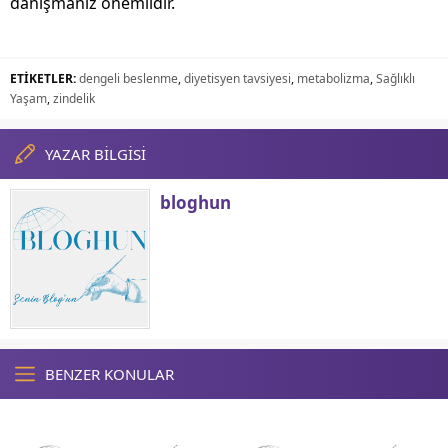
danışmanız önemlidir.
ETİKETLER:
dengeli beslenme
,
diyetisyen tavsiyesi
,
metabolizma
,
Sağlıklı
Yaşam
,
zindelik
YAZAR BİLGİSİ
bloghun
BENZER KONULAR