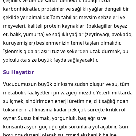
çeşitlilik ve denge sanatı demektir. Tabağınızda
karbonhidratlar, proteinler ve sağlıklı yağlar dengeli bir
şekilde yer almalıdır. Tam tahıllar, mevsim sebzeleri ve
meyveleri, kaliteli protein kaynakları (baklagiller, beyaz
et, balık, yumurta) ve sağlıklı yağlar (zeytinyağı, avokado,
kuruyemişler) beslenmenizin temel taşları olmalıdır.
İşlenmiş gıdalar, aşırı tuz ve şekerden uzak durmak, bu
yolculukta size büyük fayda sağlayacaktır.
Su Hayattır
Vücudumuzun büyük bir kısmı sudsn oluşur ve su, tüm
metabolik faaliyetler için vazgeçilmezdir. Yeterli miktarda
su içmek, sindirimden enerji üretimine, cilt sağlığından
toksinlerin atılmasına kadar pek çok süreçte kritik rol
oynar. Susuz kalmak, yorgunluk, baş ağrısı ve
konsantrasyon güçlüğü gibi sorunlara yol açabilir. Gün
boyunca düzenli olarak su içmeyi alışkanlık haline