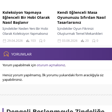
Koleksiyon Yapmaya
Kendi Eğlenceli Masa
Eğlenceli Bir Hobi Olarak
Oyununuzu Sıfırdan Nasıl
Nasıl Başlanır
Tasarlarsınız
İçindekiler Neden Yeni Bir Hobi
İçindekiler Oyun Fikrinizi
Olarak Koleksiyon Yapmalısınız
Oluşturmak Temel Mekanikleri
Başlangıç İçin Koleksiyon Fikirleri
Belirlemek Hedef Kitlenizi
29.04.2026
103
0
03.08.2026
20
0
Ve İpuçları Koleksiyonunuzu
Tanımlamak Oyun Bileşenlerini
Düzenleme Ve Sergileme Sanatı
Düşünmek Oyun Kurallarını
Koleksiyonculuk...
Yazmak Prototipleme Ve Test
YORUMLAR
Süreçleri...
Yorum yapabilmek için
oturum açmalısınız
.
Henüz yorum yapılmamış. İlk yorumu yukarıdaki form aracılığıyla siz
yapabilirsiniz.
Dengeli Beslenmeyle Zindeliğe