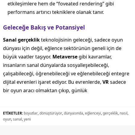
etkileşimlere hem de “foveated rendering” gibi
performans artırıcı tekniklere olanak tanır.
Geleceğe Bakış ve Potansiyel
Sanal gerçeklik
teknolojisinin geleceği, sadece oyun
dünyası için değil, eğlence sektörünün geneli için de
büyük vaatler taşıyor.
Metaverse
gibi kavramlar,
insanların sanal dünyalarda sosyalleşebileceği,
çalışabileceği, öğrenebileceği ve eğlenebileceği entegre
dijital evrenleri işaret ediyor. Bu evrenlerde,
VR
sadece
bir oyun aracı olmaktan çıkıp, günlük
ETİKETLER:
boyutlar
,
dönüştürüyor
,
dünyasında
,
eğlenceyi
,
gerçeklik
,
nasıl
,
oyun
,
sanal
,
yeni