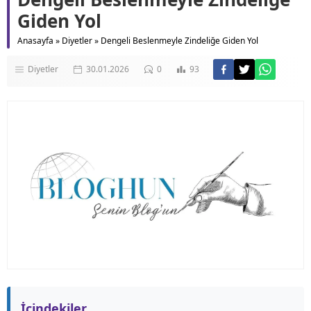
Giden Yol
Anasayfa
»
Diyetler
»
Dengeli Beslenmeyle Zindeliğe Giden Yol
Diyetler
30.01.2026
0
93
İçindekiler