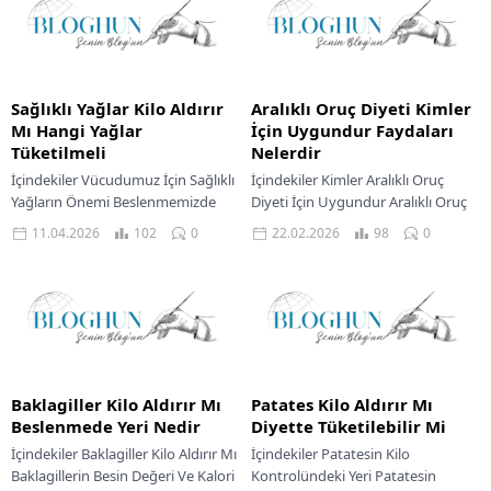
Sağlıklı Yağlar Kilo Aldırır
Aralıklı Oruç Diyeti Kimler
Mı Hangi Yağlar
İçin Uygundur Faydaları
Tüketilmeli
Nelerdir
İçindekiler Vücudumuz İçin Sağlıklı
İçindekiler Kimler Aralıklı Oruç
Yağların Önemi Beslenmemizde
Diyeti İçin Uygundur Aralıklı Oruç
Olması Gereken Yağ Türleri
Diyeti Faydaları Nelerdir Dengeli
11.04.2026
102
0
22.02.2026
98
0
Zeytinyağı Avokado Ve Avokado
Beslenmeyi Destekleyen Bir Günlük
Yağı Kuruyemişler Ve Tohumlar
Menü Örneği Bazı...
Deniz...
Baklagiller Kilo Aldırır Mı
Patates Kilo Aldırır Mı
Beslenmede Yeri Nedir
Diyette Tüketilebilir Mi
İçindekiler Baklagiller Kilo Aldırır Mı
İçindekiler Patatesin Kilo
Baklagillerin Besin Değeri Ve Kalori
Kontrolündeki Yeri Patatesin