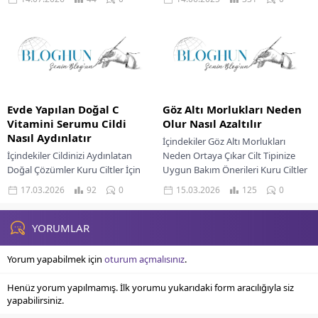
Yaklaşımlar Kuru Ciltler İçin
ibaret...
Sıkılaştırma Yöntemleri Yağlı Ve
Karma...
Evde Yapılan Doğal C
Göz Altı Morlukları Neden
Vitamini Serumu Cildi
Olur Nasıl Azaltılır
Nasıl Aydınlatır
İçindekiler Göz Altı Morlukları
İçindekiler Cildinizi Aydınlatan
Neden Ortaya Çıkar Cilt Tipinize
Doğal Çözümler Kuru Ciltler İçin
Uygun Bakım Önerileri Kuru Ciltler
Nem Deposu Serum Yağlı Ve
İçin Yağlı Ciltler İçin Hassas Ciltler...
17.03.2026
92
0
15.03.2026
125
0
Karma Ciltler İçin Dengeleyici
Formül Ev Yapımı...
YORUMLAR
Yorum yapabilmek için
oturum açmalısınız
.
Henüz yorum yapılmamış. İlk yorumu yukarıdaki form aracılığıyla siz
yapabilirsiniz.