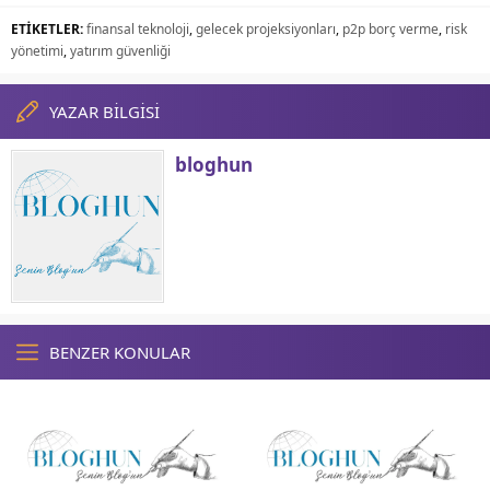
ETİKETLER:
finansal teknoloji
,
gelecek projeksiyonları
,
p2p borç verme
,
risk
yönetimi
,
yatırım güvenliği
YAZAR BİLGİSİ
bloghun
BENZER KONULAR