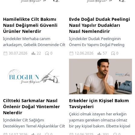
Hamilelikte Cilt Bakımı
Evde Doğal Dudak Peelingi
Nasıl Değişmeli Güvenli
Nasıl Yapılır Dudakları
Ürünler Nelerdir
Nasıl Nemlendirir
İçindekiler Merhaba canım
İçindekiler Dudak Peelinginin
arkadaşım, Gebelik Döneminde Cilt
Önemi Ev Yapımı Doğal Peeling
Bakımı İpuçları Hamilelikte Cilt
Tarifleri Hassas Dudaklar İçin Nazik
30.07.2026
22
0
12.06.2026
57
0
Tipine Göre Bakım Rutini Yağlı Ve
Peeling Kurumuş Ve Çatlamış
Akneye Eğilimli Ciltler...
Dudaklar İçin Besleyici...
Ciltteki Sarkmalar Nasıl
Erkekler için Kişisel Bakım
Önlenir Doğal Yöntemler
Tavsiyeleri
Nelerdir
Çekici olmak isteyen her erkeğin
İçindekiler Cilt Sağlığını
yapması gereken olmazsa olmaz
Destekleyen Temel Alışkanlıklar Cilt
bir şey kişisel bakım. Elbette kişisel
Tipine Göre Sarkma Önleyici
bakımdan kasıt saçınızı taramaktan
14.07.2026
44
0
14.06.2025
331
0