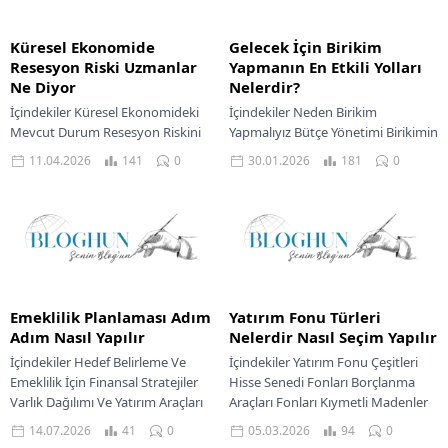
Küresel Ekonomide
Gelecek İçin Birikim
Resesyon Riski Uzmanlar
Yapmanın En Etkili Yolları
Ne Diyor
Nelerdir?
İçindekiler Küresel Ekonomideki
İçindekiler Neden Birikim
Mevcut Durum Resesyon Riskini
Yapmalıyız Bütçe Yönetimi Birikimin
Besleyen Faktörler Merkez
Temelidir 50/30/20 Kuralı ile
11.04.2026
141
0
30.01.2026
181
0
Bankalarının Para Politikaları
Bütçeleme Tasarruf Alışkanlıkları ve
Tüketici Harcamaları Ve İş Piyasası
Yöntemleri Gelecek İçin Birikim
Dinamikleri Küresel...
Yapmanın...
Emeklilik Planlaması Adım
Yatırım Fonu Türleri
Adım Nasıl Yapılır
Nelerdir Nasıl Seçim Yapılır
İçindekiler Hedef Belirleme Ve
İçindekiler Yatırım Fonu Çeşitleri
Emeklilik İçin Finansal Stratejiler
Hisse Senedi Fonları Borçlanma
Varlık Dağılımı Ve Yatırım Araçları
Araçları Fonları Kıymetli Madenler
Emeklilik Planlamasında Risk
Fonları Karma Fonlar Yatırım Fonu
14.07.2026
41
0
05.03.2026
94
0
Yönetimi Geleceğe Yönelik
Seçimi İçin Kriterler...