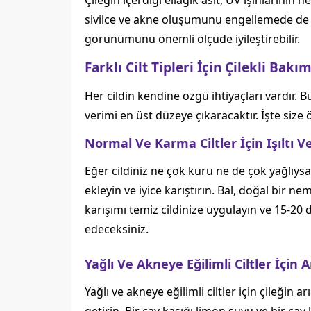
Çileğin içerdiği ellagik asit, UV ışınlarının
sivilce ve akne oluşumunu engellemede de et
görünümünü önemli ölçüde iyileştirebilir.
Farklı Cilt Tipleri İçin Çilekli Bakım
Her cildin kendine özgü ihtiyaçları vardır.
verimi en üst düzeye çıkaracaktır. İşte size ö
Normal Ve Karma Ciltler İçin Işıltı 
Eğer cildiniz ne çok kuru ne de çok yağlıysa,
ekleyin ve iyice karıştırın. Bal, doğal bir nem
karışımı temiz cildinize uygulayın ve 15-20 
edeceksiniz.
Yağlı Ve Akneye Eğilimli Ciltler İçin 
Yağlı ve akneye eğilimli ciltler için çileğin ar