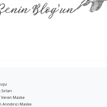
nuşu
 Sırları
tı Veren Maske
in Arındırıcı Maske