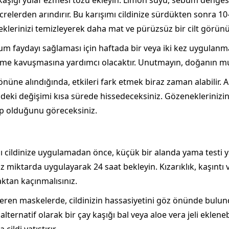
ay kaşığı yulaf ezmesi tozu ekleyin. Limon suyu, sebum denge
relerden arındırır. Bu karışımı cildinize sürdükten sonra 10
lerinizi temizleyerek daha mat ve pürüzsüz bir cilt görün
um faydayı sağlaması için haftada bir veya iki kez uygulanmas
üme kavuşmasına yardımcı olacaktır. Unutmayın, doğanın muciz
nüne alındığında, etkileri fark etmek biraz zaman alabilir. 
deki değişimi kısa sürede hissedeceksiniz. Gözeneklerinizin s
ahip olduğunu göreceksiniz.
 cildinize uygulamadan önce, küçük bir alanda yama testi ya
az miktarda uygulayarak 24 saat bekleyin. Kızarıklık, kaşıntı
ktan kaçınmalısınız.
 içeren maskelerde, cildinizin hassasiyetini göz önünde bulu
alternatif olarak bir çay kaşığı bal veya aloe vera jeli ekleneb