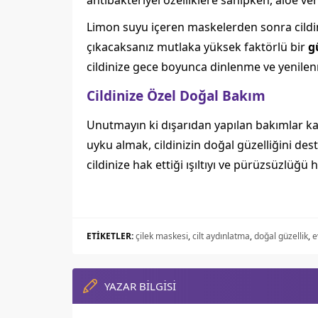
antibakteriyel özelliklere sahipken, aloe vera 
Limon suyu içeren maskelerden sonra cildin
çıkacaksanız mutlaka yüksek faktörlü bir
g
cildinize gece boyunca dinlenme ve yenilenm
Cildinize Özel Doğal Bakım
Unutmayın ki dışarıdan yapılan bakımlar kada
uyku almak, cildinizin doğal güzelliğini dest
cildinize hak ettiği ışıltıyı ve pürüzsüzlüğü 
ETİKETLER:
çilek maskesi
,
cilt aydınlatma
,
doğal güzellik
,
e
YAZAR BİLGİSİ