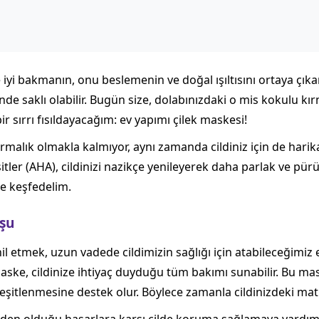
ze iyi bakmanın, onu beslemenin ve doğal ışıltısını ortaya çık
nde saklı olabilir. Bugün size, dolabınızdaki o mis kokulu kır
ir sırrı fısıldayacağım: ev yapımı çilek maskesi!
ırmalık olmakla kalmıyor, aynı zamanda cildiniz için de harika
 asitler (AHA), cildinizi nazikçe yenileyerek daha parlak ve
kte keşfedelim.
uşu
hil etmek, uzun vadede cildimizin sağlığı için atabileceğimiz 
aske, cildinize ihtiyaç duyduğu tüm bakımı sunabilir. Bu mask
şitlenmesine destek olur. Böylece zamanla cildinizdeki mat g