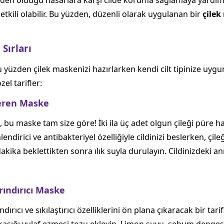
 neden olduğu hasarlara karşı cilde koruma sağlamaya yardımcı
kili olabilir. Bu yüzden, düzenli olarak uygulanan bir
çilek
 Sırları
 Bu yüzden çilek maskenizi hazırlarken kendi cilt tipinize uy
zel tarifler:
Veren Maske
 bu maske tam size göre! İki ila üç adet olgun çileği püre hal
lendirici ve antibakteriyel özelliğiyle cildinizi beslerken, çile
dakika beklettikten sonra ılık suyla durulayın. Cildinizdeki a
Arındırıcı Maske
ındırıcı ve sıkılaştırıcı özelliklerini ön plana çıkaracak bir tar