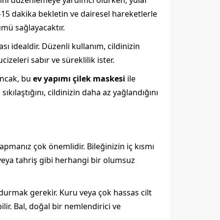
sini düzenlemeye yardımcı olurken, yulaf
-15 dakika bekletin ve dairesel hareketlerle
ümü sağlayacaktır.
ı idealdir. Düzenli kullanım, cildinizin
eleri sabır ve süreklilik ister.
Ancak, bu
ev yapımı çilek maskesi
ile
ıkılaştığını, cildinizin daha az yağlandığını
pmanız çok önemlidir. Bileğinizin iç kısmı
 veya tahriş gibi herhangi bir olumsuz
ndurmak gerekir. Kuru veya çok hassas cilt
ilir. Bal, doğal bir nemlendirici ve