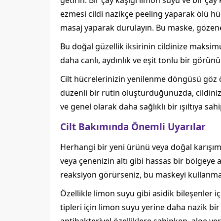
getirin. Bir çay kaşığı limon suyu ve bir ç
ezmesi cildi nazikçe peeling yaparak ölü hüc
masaj yaparak durulayın. Bu maske, gözenek
Bu doğal güzellik iksirinin cildinize maksim
daha canlı, aydınlık ve eşit tonlu bir görün
Cilt hücrelerinizin yenilenme döngüsü göz ö
düzenli bir rutin oluşturduğunuzda, cildiniz
ve genel olarak daha sağlıklı bir ışıltıya s
Cilt Bakımında Önemli Uyarılar
Herhangi bir yeni ürünü veya doğal karışımı
veya çenenizin altı gibi hassas bir bölgeye 
reaksiyon görürseniz, bu maskeyi kullanma
Özellikle limon suyu gibi asidik bileşenler
tipleri için limon suyu yerine daha nazik bir 