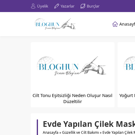
Üyelik
Yazarlar
Burçlar
Anasay
Cilt Tonu Eşitsizliği Neden Oluşur Nasıl
Yoğurt 
Düzeltilir
Evde Yapılan Çilek Maske
Anasayfa
»
Güzellik ve Cilt Bakımı
»
Evde Yapılan Çilek M