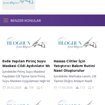
BENZER KONULAR
Evde Yapılan Pirinç Suyu
Hassas Ciltler İçin
Maskesi Cildi Aydınlatır Mı
Yatıştırıcı Bakım Rutini
Nasıl Oluşturulur
İçindekiler Pirinç Suyu Maskesi
Faydaları Cilt Tipine Göre Pirinç
İçindekiler Merhaba canım, Cilt
Suyu Maskesi Uygulaması Yağlı Ve
Tipinizi Doğru Anlayın Nazik
Karma Ciltler İçin Kuru Ve Normal...
Temizleyicilerle Cildinizi Yatıştırın
26.02.2026
159
0
17.03.2026
113
0
Cilt Yatıştırma İçin Doğal Yöntemler
Nemlendirme Ve Cilt Bariyeri...