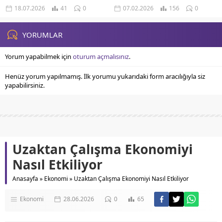
Göre Hazırlanan Doğal Maya
Tipinize Özel Bal ve Zerdeçal
18.07.2026
41
0
07.02.2026
156
0
Maskesi Yağlı Ve Sivilceli Ciltler İçin
Maskesi Uygulamaları Yağlı ve
Özel...
Akneye Eğilimli...
YORUMLAR
Yorum yapabilmek için
oturum açmalısınız
.
Henüz yorum yapılmamış. İlk yorumu yukarıdaki form aracılığıyla siz
yapabilirsiniz.
Uzaktan Çalışma Ekonomiyi
Nasıl Etkiliyor
Anasayfa
»
Ekonomi
»
Uzaktan Çalışma Ekonomiyi Nasıl Etkiliyor
Ekonomi
28.06.2026
0
65