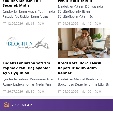
Seçenek Midir
İçindekiler Yatırım Dünyasında
İçindekiler Tarım Arazisi Yatırımında
Sürdürülebilirlik Etkin
Fırsatlar Ve Riskler Tarım Arazisi
Sürdürülebilir Yatırım İçin
Yatırımının Çeşitli Risk Faktörleri
Derinlemesine Analiz Sürdürülebilir
12.06.2026
61
0
29.03.2026
112
0
Gelecekte Tarım Arazisi Yatırımının
Yatırımların Potansiyel Riskleri
Potansiyeli Yatırım Tavsiyesi...
Geleceğin Yatırım Ortamında
Sürdürülebilirlik Yatırım Tavsiyesi...
Endeks Fonlarına Yatırım
Kredi Kartı Borcu Nasıl
Yapmak Yeni Başlayanlar
Kapatılır Adım Adım
İçin Uygun Mu
Rehber
İçindekiler Yatırım Dünyasına Adım
İçindekiler Mevcut Kredi Kartı
Atmak Endeks Fonları Nedir Yeni
Borcunuzu Değerlendirme Etkili Bir
Başlayanlar İçin Avantajları
Borç Kapatma Stratejisi Oluşturma
26.07.2026
35
0
04.05.2026
105
0
Piyasaya Geniş Kapsamlı Erişim
Bütçenizi Gözden Geçirme Ve
Endeks Fonlarının Riskleri Nelerdir...
Tasarruf Alanları Bulma Borç...
YORUMLAR