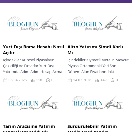
Yurt Dışı Borsa Hesabı Nasıl
Altın Yatırımı Şimdi Karlı
Açılır
Mı
İçindekiler Küresel Piyasaların
İçindekiler Kıymetli Metalin Mevcut
Çekiciliği Ve Fırsatlar Yurt Dışı
Piyasa Ortamındaki Yeri Son
Yatırımda Adım Adım Hesap Açma
Dönem Altın Fiyatlarındaki
Gerekli Belgeler Ve Kimlik
Dalgalanmalar Altın Değerlemesini
06.04.2026
118
0
14.02.2026
149
0
Doğrulama Yurt Dışı...
Etkileyen Temel Unsurlar Enflasyon
ve Faiz...
Tarım Arazisine Yatırım
Sürdürülebilir Yatırım
Yapmak Mantıklı Bir
Nedir Nasıl Yapılır