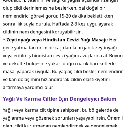
Avokado, E vitamini ve sağlıklı yağlar açısından zengin
olup cildi derinlemesine beslerken, bal doğal bir
nemlendirici görevi görür. 15-20 dakika beklettikten
sonra ılık suyla durula. Haftada 2-3 kez uygulayarak
cildinin nem dengesini koruyabilirsin.
*
Zeytinyağı veya Hindistan Cevizi Yağı Masajı:
Her
gece yatmadan önce birkaç damla organik zeytinyağı
veya eritilmiş hindistan cevizi yağını avuçlarına al. Boyun
ve dekolte bölgesine yukarı doğru nazik hareketlerle
masaj yaparak uygula. Bu yağlar, cildi besler, nemlendirir
ve kan dolaşımını hızlandırarak cildin elastikiyetini
artırmaya yardımcı olur.
Yağlı Ve Karma Ciltler İçin Dengeleyici Bakım
Yağlı veya karma cilt tipine sahipsen, bu bölgelerde de
yağlanma veya gözenek sorunları yaşayabilirsin. Önemli
olan, cildi kurutmadan nemlendirmek ve dengelemek.