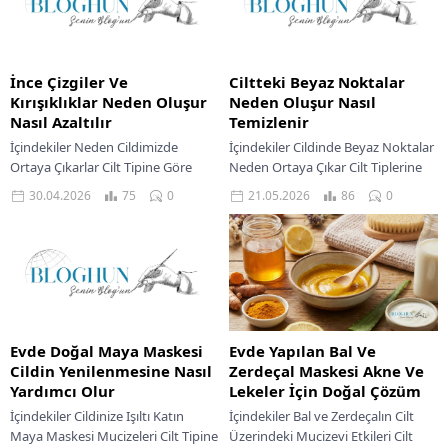
İnce Çizgiler Ve
Ciltteki Beyaz Noktalar
Kırışıklıklar Neden Oluşur
Neden Oluşur Nasıl
Nasıl Azaltılır
Temizlenir
İçindekiler Neden Cildimizde
İçindekiler Cildinde Beyaz Noktalar
Ortaya Çıkarlar Cilt Tipine Göre
Neden Ortaya Çıkar Cilt Tiplerine
Yaklaşımınızı Belirleyin Kuru Ciltler
Göre Beyaz Nokta Farklılıkları Evde
30.04.2026
75
0
21.05.2026
86
0
İçin Yağlı Ve Karma Ciltler İçin
Beyaz Noktalara Karşı Doğal
Hassas Ciltler...
Çözümler Doğal...
Evde Doğal Maya Maskesi
Evde Yapılan Bal Ve
Cildin Yenilenmesine Nasıl
Zerdeçal Maskesi Akne Ve
Yardımcı Olur
Lekeler İçin Doğal Çözüm
İçindekiler Cildinize Işıltı Katın
İçindekiler Bal ve Zerdeçalın Cilt
Maya Maskesi Mucizeleri Cilt Tipine
Üzerindeki Mucizevi Etkileri Cilt