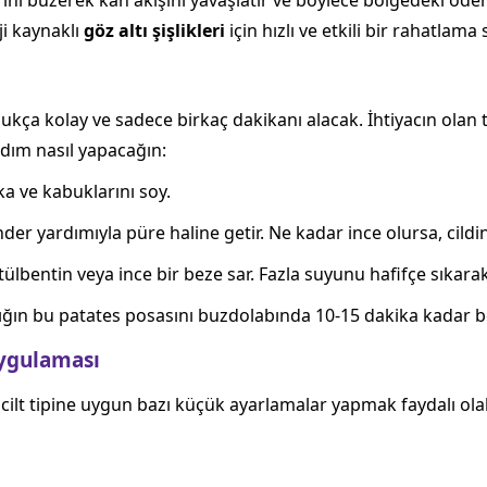
nı büzerek kan akışını yavaşlatır ve böylece bölgedeki öde
ji kaynaklı
göz altı şişlikleri
için hızlı ve etkili bir rahatlama 
ça kolay ve sadece birkaç dakikanı alacak. İhtiyacın olan t
adım nasıl yapacağın:
ıka ve kabuklarını soy.
der yardımıyla püre haline getir. Ne kadar ince olursa, cildin
 tülbentin veya ince bir beze sar. Fazla suyunu hafifçe sıkar
adığın bu patates posasını buzdolabında 10-15 dakika kadar be
Uygulaması
n cilt tipine uygun bazı küçük ayarlamalar yapmak faydalı ol