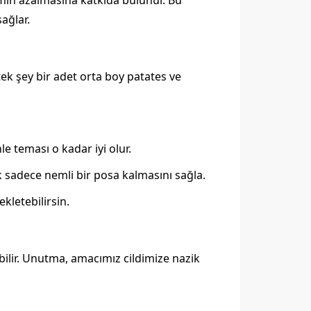
min azalmasına katkıda bulunur. Bu
sağlar.
ek şey bir adet orta boy patates ve
le teması o kadar iyi olur.
ak sadece nemli bir posa kalmasını sağla.
kletebilirsin.
abilir. Unutma, amacımız cildimize nazik