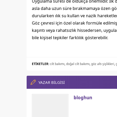
Uygulama süresi de oldukça önemlidir. İlk d
asla daha uzun süre bırakmamaya özen göste
durularken ılık su kullan ve nazik hareketl
Göz çevresi için özel olarak formüle edilmiş 
kaşıntı veya rahatsızlık hissedersen, uy
bile kişisel tepkiler farklılık gösterebilir.
ETİKETLER:
cilt bakımı
,
doğal cilt bakımı
,
göz altı şişlikleri
,
YAZAR BİLGİSİ
bloghun