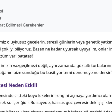
si
ı
at Edilmesi Gerekenler
z o uykusuz gecelerin, stresli günlerin veya genetik yatkı
rini çok iyi biliyoruz. Bazen ne kadar uyursak uyuyalım, onlar
çözüm var: patates!
mizin vazgeçilmezi değil, aynı zamanda göz altı torbalarını v
, doğanın bize sunduğu bu basit yöntemi denemeye ne dersin
kesi Neden Etkili
yesinde ciltteki koyu lekelerin rengini açmaya yardımcı olan 
sek su içeriğidir. Bu sayede, hassas göz çevresindeki şişlikler