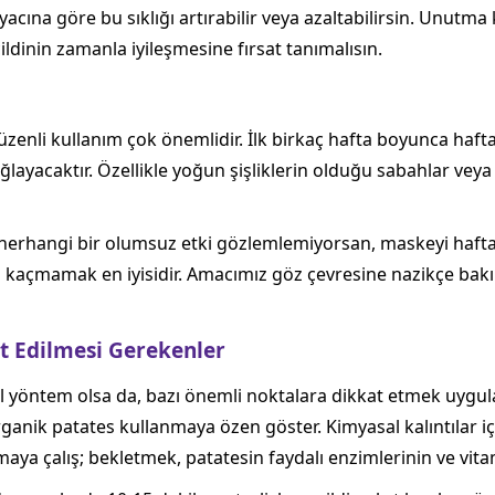
yacına göre bu sıklığı artırabilir veya azaltabilirsin. Unutm
ldinin zamanla iyileşmesine fırsat tanımalısın.
zenli kullanım çok önemlidir. İlk birkaç hafta boyunca hafta
sağlayacaktır. Özellikle yoğun şişliklerin olduğu sabahlar v
e herhangi bir olumsuz etki gözlemlemiyorsan, maskeyi hafta
ya kaçmamak en iyisidir. Amacımız göz çevresine nazikçe b
t Edilmesi Gerekenler
l yöntem olsa da, bazı önemli noktalara dikkat etmek uygula
rganik patates kullanmaya özen göster. Kimyasal kalıntılar içe
a çalış; bekletmek, patatesin faydalı enzimlerinin ve vitam