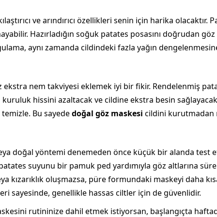
ılaştırıcı ve arındırıcı özellikleri senin için harika olacaktır
mayabilir. Hazırladığın soğuk patates posasını doğrudan göz a
gulama, aynı zamanda cildindeki fazla yağın dengelenmesine 
az ekstra nem takviyesi eklemek iyi bir fikir. Rendelenmiş pa
 kuruluk hissini azaltacak ve cildine ekstra besin sağlayacak
e temizle. Bu sayede
doğal göz maskesi
cildini kurutmadan 
veya doğal yöntemi denemeden önce küçük bir alanda test et
patates suyunu bir pamuk ped yardımıyla göz altlarına süreb
veya kızarıklık oluşmazsa, püre formundaki maskeyi daha kıs
leri sayesinde, genellikle hassas ciltler için de güvenlidir.
skesini rutininize dahil etmek istiyorsan, başlangıçta haftad