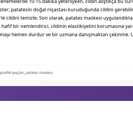
enemelerde 10-15 dakika yeterliyken, cildin alıştıkça bu sür
r; patatesin doğal nişastası kuruduğunda cildini gerebilir 
erle cildini temizle. Son olarak, patates maskesi uygulandık
hafif bir nemlendirici, cildinin elastikiyetini korumasına yard
gulamayı hemen durdur ve bir uzmana danışmaktan çekinme.
güzellik ipuçları
,
patates maskesi