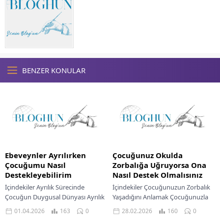
BENZER KONULAR
Ebeveynler Ayrılırken
Çocuğunuz Okulda
Çocuğumu Nasıl
Zorbalığa Uğruyorsa Ona
Destekleyebilirim
Nasıl Destek Olmalısınız
İçindekiler Ayrılık Sürecinde
İçindekiler Çocuğunuzun Zorbalık
Çocuğun Duygusal Dünyası Ayrılık
Yaşadığını Anlamak Çocuğunuzla
Haberini Çocuğa Vermek
İletişim Kurmak Okul İle İş Birliği
01.04.2026
163
0
28.02.2026
160
0
Duyguların İfade Edilmesine
Yapmanın Önemi Zorbalık