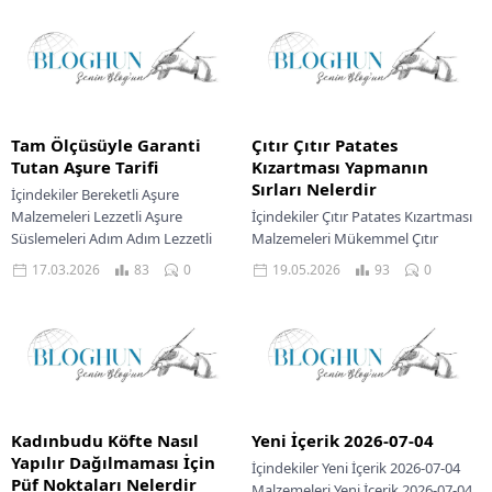
Servis Önerileri Mutfakta...
Tam Ölçüsüyle Garanti
Çıtır Çıtır Patates
Tutan Aşure Tarifi
Kızartması Yapmanın
Sırları Nelerdir
İçindekiler Bereketli Aşure
Malzemeleri Lezzetli Aşure
İçindekiler Çıtır Patates Kızartması
Süslemeleri Adım Adım Lezzetli
Malzemeleri Mükemmel Çıtır
Aşure Nasıl Yapılır Aşure Yapımının
Patates Kızartması Nasıl Yapılır
17.03.2026
83
0
19.05.2026
93
0
Püf Noktaları Aşure Servis
Mükemmel Patates Kızartmasında
Önerileri...
Püf Noktaları Lezzetli Patates
Kızartması Servis...
Kadınbudu Köfte Nasıl
Yeni İçerik 2026-07-04
Yapılır Dağılmaması İçin
İçindekiler Yeni İçerik 2026-07-04
Püf Noktaları Nelerdir
Malzemeleri Yeni İçerik 2026-07-04