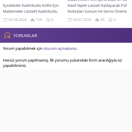
İçindekiler Kadınbudu Köfte İçin
Nasıl Yapılır Lezzeti Katlayacak Püf
Malzemeler Lezzetli Kadınbudu
Noktaları Sunum Ve Servis Önerisi
Köfte Nasıl Hazırlanır Mükemmel
Bugün mutfağımızda...
04.04.2026
129
0
04.07.2026
43
0
Kadınbudu Köftenin Sırları Lezzetli
Kadınbudu Köfte Sunumları Misafir
sofralarının...
YORUMLAR
Yorum yapabilmek için
oturum açmalısınız
.
Henüz yorum yapılmamış. İlk yorumu yukarıdaki form aracılığıyla siz
yapabilirsiniz.