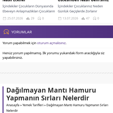
İçindekiler Çocukların Dünyasında
İçindekiler Çocuklarınız Neden
Ebeveyn Anlaşmazlıkları Çocukların
Günlük Geçişlerde Zorlanır
Gelişimine Olumsuz Etkileri
Anlamak Geçişleri Kolaylaştırmak
25.07.2026
29
0
13.07.2026
47
0
Ebeveynlerin Çatışmaları Yönetme
İçin İlk Adımlar Ve Rutin Oluşturma
Sorumluluğu Çocuklar İçin Güvenli
Duyguları Anlama Ve Empati
Bir Ortam Yaratmak Çocukları...
Kurma...
YORUMLAR
Yorum yapabilmek için
oturum açmalısınız
.
Henüz yorum yapılmamış. İlk yorumu yukarıdaki form aracılığıyla siz
yapabilirsiniz.
Dağılmayan Mantı Hamuru
Yapmanın Sırları Nelerdir
Anasayfa
»
Yemek Tarifleri
»
Dağılmayan Mantı Hamuru Yapmanın Sırları
Nelerdir