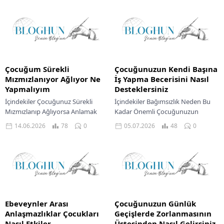
Destek Ortak Ebeveynlikte Uyumlu
Karşısında Atılacak Adımlar Sevgili
Yaklaşım Uzman Desteğine...
ebeveynler,...
Çocuğum Sürekli
Çocuğunuzun Kendi Başına
Mızmızlanıyor Ağlıyor Ne
İş Yapma Becerisini Nasıl
Yapmalıyım
Desteklersiniz
İçindekiler Çocuğunuz Sürekli
İçindekiler Bağımsızlık Neden Bu
Mızmızlanıp Ağlıyorsa Anlamak
Kadar Önemli Çocuğunuzun
Çocuğunuzun Mızmızlanmasıyla
Kendine Güvenini Desteklemek
14.06.2026
78
0
05.07.2026
48
0
Başa Çıkma Yolları Sevgili
Sorumluluk Bilincini Geliştirmek
ebeveynler, bir çocuğun sürekli
Hatalardan Öğrenmelerine İzin
mızmızlanması ve ağlaması,
Vermek Destekleyici Bir Ortam...
şüphesiz...
Ebeveynler Arası
Çocuğunuzun Günlük
Anlaşmazlıklar Çocukları
Geçişlerde Zorlanmasının
Nasıl Etkiler
Üstesinden Nasıl Gelirsiniz