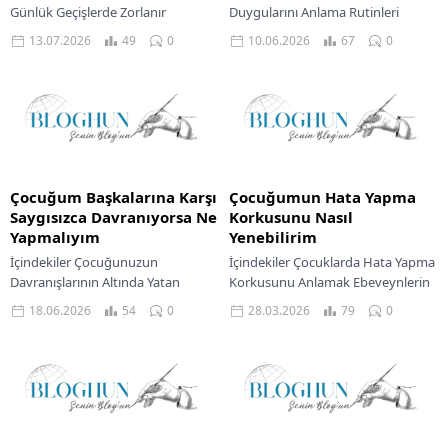
Günlük Geçişlerde Zorlanır
Duygularını Anlama Rutinleri
Anlamak Geçişleri Kolaylaştırmak
Sürdürme Ve Güven Sağlama
13.07.2026
49
0
10.06.2026
67
0
İçin İlk Adımlar Ve Rutin Oluşturma
Çocuğunuzla Ölümü Konuşmak
Duyguları Anlama Ve Empati
Çocuğunuzun Yas Sürecine Destek
Kurma...
Olun Anma Ve Hatırlama...
Çocuğum Başkalarına Karşı
Çocuğumun Hata Yapma
Saygısızca Davranıyorsa Ne
Korkusunu Nasıl
Yapmalıyım
Yenebilirim
İçindekiler Çocuğunuzun
İçindekiler Çocuklarda Hata Yapma
Davranışlarının Altında Yatan
Korkusunu Anlamak Ebeveynlerin
Nedenler Saygısız Davranışlara
Rolü Ve Destekleyici Yaklaşımlar
18.06.2026
54
0
28.03.2026
79
0
Yönelik Etkili Çözümler Sevgili
Çocuğunuzun Hata Korkusunu
ebeveynler, çocuğunuzun
Aşması İçin Somut Çözümler
başkalarına karşı saygısızca
Sevgili ebeveynler,...
davrandığını görmek, şüphesiz...