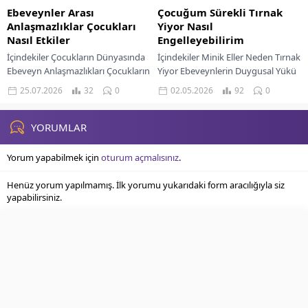
Ebeveynler Arası
Çocuğum Sürekli Tırnak
Anlaşmazlıklar Çocukları
Yiyor Nasıl
Nasıl Etkiler
Engelleyebilirim
İçindekiler Çocukların Dünyasında
İçindekiler Minik Eller Neden Tırnak
Ebeveyn Anlaşmazlıkları Çocukların
Yiyor Ebeveynlerin Duygusal Yükü
Gelişimine Olumsuz Etkileri
Çocuğunuzu Anlamak İçin
25.07.2026
32
0
02.05.2026
92
0
Ebeveynlerin Çatışmaları Yönetme
Gözlemler Etkili Çözüm Önerileri
Sorumluluğu Çocuklar İçin Güvenli
Sabır Ve Tutarlılığın Önemi...
Bir Ortam Yaratmak Çocukları...
YORUMLAR
Yorum yapabilmek için
oturum açmalısınız
.
Henüz yorum yapılmamış. İlk yorumu yukarıdaki form aracılığıyla siz
yapabilirsiniz.