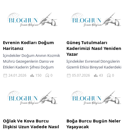
Evrenin Kodları Doğum
Güneş Tutulmaları
Haritanız
Kaderimizi Nasıl Yeniden
Yazar
İçindekiler Doğum Anının Kozmik
Mührü Gezegenlerin Dansı ve
İçindekiler Evrensel Döngülerin
Etkileri Kaderin Şifresi Doğum
Gizemli Etkisi Bireysel Kaderdeki
Haritası Potansiyelinizin Astrolojik
Tutulmalar Aşk Hayatında Yeniden
24.01.2026
150
0
05.07.2026
43
0
Analizi Her birimiz, doğduğumuz
Yazılan Senaryolar Kariyer Yolu Ve
o...
Yeni Fırsatlar Maddi Akışta...
Oğlak Ve Kova Burcu
Boğa Burcu Bugün Neler
İlişkisi Uzun Vadede Nasıl
Yaşayacak