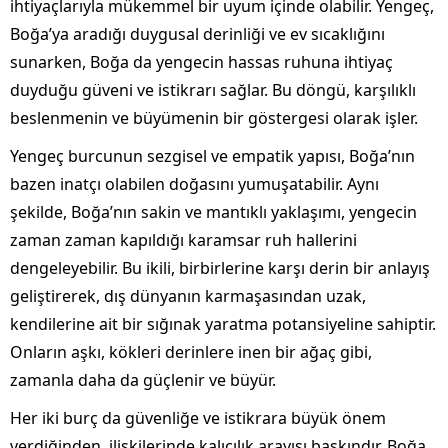
ihtiyaçlarıyla mükemmel bir uyum içinde olabilir. Yengeç,
Boğa’ya aradığı duygusal derinliği ve ev sıcaklığını
sunarken, Boğa da yengecin hassas ruhuna ihtiyaç
duyduğu güveni ve istikrarı sağlar. Bu döngü, karşılıklı
beslenmenin ve büyümenin bir göstergesi olarak işler.
Yengeç burcunun sezgisel ve empatik yapısı, Boğa’nın
bazen inatçı olabilen doğasını yumuşatabilir. Aynı
şekilde, Boğa’nın sakin ve mantıklı yaklaşımı, yengecin
zaman zaman kapıldığı karamsar ruh hallerini
dengeleyebilir. Bu ikili, birbirlerine karşı derin bir anlayış
geliştirerek, dış dünyanın karmaşasından uzak,
kendilerine ait bir sığınak yaratma potansiyeline sahiptir.
Onların aşkı, kökleri derinlere inen bir ağaç gibi,
zamanla daha da güçlenir ve büyür.
Her iki burç da güvenliğe ve istikrara büyük önem
verdiğinden, ilişkilerinde kalıcılık arayışı baskındır. Boğa,