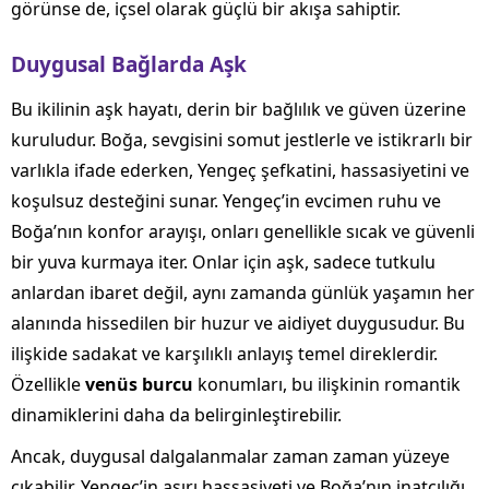
görünse de, içsel olarak güçlü bir akışa sahiptir.
Duygusal Bağlarda Aşk
Bu ikilinin aşk hayatı, derin bir bağlılık ve güven üzerine
kuruludur. Boğa, sevgisini somut jestlerle ve istikrarlı bir
varlıkla ifade ederken, Yengeç şefkatini, hassasiyetini ve
koşulsuz desteğini sunar. Yengeç’in evcimen ruhu ve
Boğa’nın konfor arayışı, onları genellikle sıcak ve güvenli
bir yuva kurmaya iter. Onlar için aşk, sadece tutkulu
anlardan ibaret değil, aynı zamanda günlük yaşamın her
alanında hissedilen bir huzur ve aidiyet duygusudur. Bu
ilişkide sadakat ve karşılıklı anlayış temel direklerdir.
Özellikle
venüs burcu
konumları, bu ilişkinin romantik
dinamiklerini daha da belirginleştirebilir.
Ancak, duygusal dalgalanmalar zaman zaman yüzeye
çıkabilir. Yengeç’in aşırı hassasiyeti ve Boğa’nın inatçılığı,