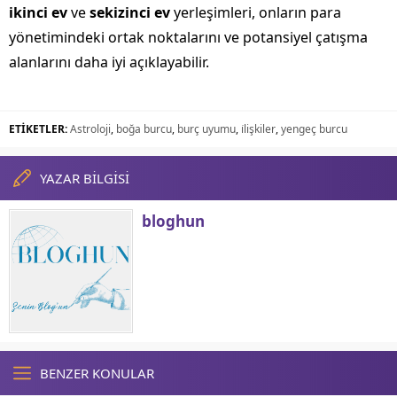
ikinci ev
ve
sekizinci ev
yerleşimleri, onların para
yönetimindeki ortak noktalarını ve potansiyel çatışma
alanlarını daha iyi açıklayabilir.
ETİKETLER:
Astroloji
,
boğa burcu
,
burç uyumu
,
i̇lişkiler
,
yengeç burcu
YAZAR BİLGİSİ
bloghun
BENZER KONULAR