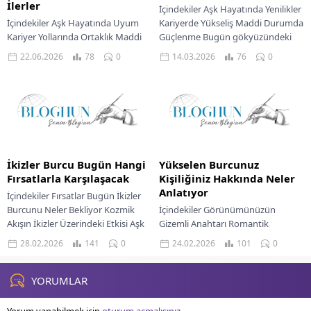
İlerler
İçindekiler Aşk Hayatında Yenilikler
İçindekiler Aşk Hayatında Uyum
Kariyerde Yükseliş Maddi Durumda
Kariyer Yollarında Ortaklık Maddi
Güçlenme Bugün gökyüzündeki
Alanlarda Denge Zodyak
gezegen hareketleri, sakin ve
22.06.2026
78
0
14.03.2026
76
0
çemberinde yan yana duran Oğlak
istikrarlı yapınız üzerinde belirgin
ve Kova burçları, ilk...
etkiler...
İkizler Burcu Bugün Hangi
Yükselen Burcunuz
Fırsatlarla Karşılaşacak
Kişiliğiniz Hakkında Neler
Anlatıyor
İçindekiler Fırsatlar Bugün İkizler
Burcunu Neler Bekliyor Kozmik
İçindekiler Görünümünüzün
Akışın İkizler Üzerindeki Etkisi Aşk
Gizemli Anahtarı Romantik
Hayatında Yeni Bir Dönem Kariyer
İlişkilerde Yansımanız Profesyonel
28.02.2026
141
0
24.02.2026
101
0
Yolu Ve...
Yolda İtibarınız Maddi Durumunuz
Ve Algınız Gökyüzündeki kadim
dans, yıldızların ve gezegenlerin...
YORUMLAR