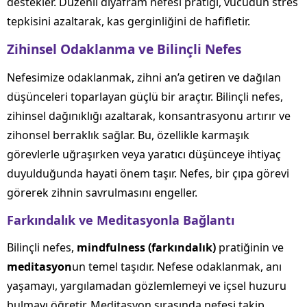
destekler. Düzenli diyafram nefesi pratiği, vücudun stres
tepkisini azaltarak, kas gerginliğini de hafifletir.
Zihinsel Odaklanma ve Bilinçli Nefes
Nefesimize odaklanmak, zihni an’a getiren ve dağılan
düşünceleri toparlayan güçlü bir araçtır. Bilinçli nefes,
zihinsel dağınıklığı azaltarak, konsantrasyonu artırır ve
zihonsel berraklık sağlar. Bu, özellikle karmaşık
görevlerle uğraşırken veya yaratıcı düşünceye ihtiyaç
duyulduğunda hayati önem taşır. Nefes, bir çıpa görevi
görerek zihnin savrulmasını engeller.
Farkındalık ve Meditasyonla Bağlantı
Bilinçli nefes,
mindfulness (farkındalık)
pratiğinin ve
meditasyon
un temel taşıdır. Nefese odaklanmak, anı
yaşamayı, yargılamadan gözlemlemeyi ve içsel huzuru
bulmayı öğretir. Meditasyon sırasında nefesi takip