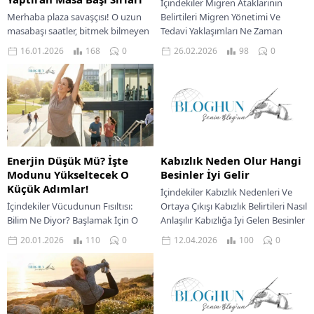
İçindekiler Migren Ataklarının
Merhaba plaza savaşçısı! O uzun
Belirtileri Migren Yönetimi Ve
masabaşı saatler, bitmek bilmeyen
Tedavi Yaklaşımları Ne Zaman
ekran karşısı mesai… Biliyorum,
Doktora Gidilmeli Migren, dünya
16.01.2026
168
0
26.02.2026
98
0
belin ağrıyor, boynun tutuluyor,
genelinde milyonlarca insanı
gözlerin yorgun. “Sabah...
etkileyen, sıradan...
Enerjin Düşük Mü? İşte
Kabızlık Neden Olur Hangi
Modunu Yükseltecek O
Besinler İyi Gelir
Küçük Adımlar!
İçindekiler Kabızlık Nedenleri Ve
İçindekiler Vücudunun Fısıltısı:
Ortaya Çıkışı Kabızlık Belirtileri Nasıl
Bilim Ne Diyor? Başlamak İçin O
Anlaşılır Kabızlığa İyi Gelen Besinler
Sihirli Formül: “Zamanım Yok”
Ve Yaşam Tarzı Değişiklikleri Ne
20.01.2026
110
0
12.04.2026
100
0
Bahanesini Raftan Kaldır! Günün
Zaman...
Ortasında Enerji Takviyesi:...