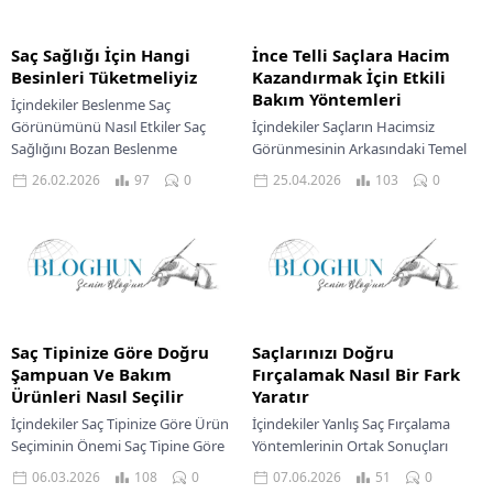
Saç Sağlığı İçin Hangi
İnce Telli Saçlara Hacim
Besinleri Tüketmeliyiz
Kazandırmak İçin Etkili
Bakım Yöntemleri
İçindekiler Beslenme Saç
Görünümünü Nasıl Etkiler Saç
İçindekiler Saçların Hacimsiz
Sağlığını Bozan Beslenme
Görünmesinin Arkasındaki Temel
Eksiklikleri Saç Sağlığını
Nedenler İnce Telli Saçlar İçin
26.02.2026
97
0
25.04.2026
103
0
Destekleyen Temel Besinler Doğal
Doğru Ürün Seçimi Saçlara Hacim
Bakım Destekleri Ve...
Kazandıran Yıkama Ve Kurutma...
Saç Tipinize Göre Doğru
Saçlarınızı Doğru
Şampuan Ve Bakım
Fırçalamak Nasıl Bir Fark
Ürünleri Nasıl Seçilir
Yaratır
İçindekiler Saç Tipinize Göre Ürün
İçindekiler Yanlış Saç Fırçalama
Seçiminin Önemi Saç Tipine Göre
Yöntemlerinin Ortak Sonuçları
Ürün Seçme Kılavuzu Yağlı Saçlar
Yanlış Saç Fırçalama
06.03.2026
108
0
07.06.2026
51
0
İçin Dengeli Bakım Kuru Ve...
Alışkanlıklarının Temel Nedenleri