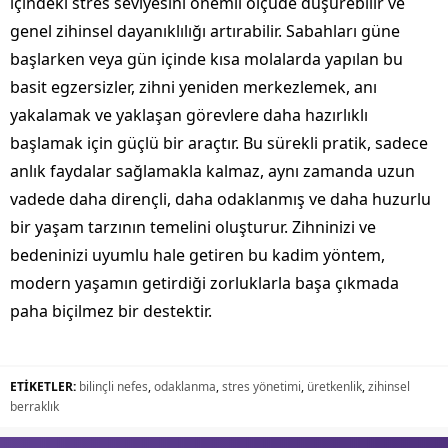
içindeki stres seviyesini önemli ölçüde düşürebilir ve
genel zihinsel dayanıklılığı artırabilir. Sabahları güne
başlarken veya gün içinde kısa molalarda yapılan bu
basit egzersizler, zihni yeniden merkezlemek, anı
yakalamak ve yaklaşan görevlere daha hazırlıklı
başlamak için güçlü bir araçtır. Bu sürekli pratik, sadece
anlık faydalar sağlamakla kalmaz, aynı zamanda uzun
vadede daha dirençli, daha odaklanmış ve daha huzurlu
bir yaşam tarzının temelini oluşturur. Zihninizi ve
bedeninizi uyumlu hale getiren bu kadim yöntem,
modern yaşamın getirdiği zorluklarla başa çıkmada
paha biçilmez bir destektir.
ETİKETLER:
bilinçli nefes
,
odaklanma
,
stres yönetimi
,
üretkenlik
,
zihinsel
berraklık