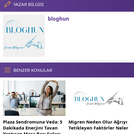
YAZAR BİLGİSİ
bloghun
BENZER KONULAR
Plaza Sendromuna Veda: 5
Migren Neden Olur Ağrıyı
Dakikada Enerjini Tavan
Tetikleyen Faktörler Neler
Yaptıran Masa Başı Sırları