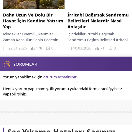
Daha Uzun Ve Dolu Bir
İrritabl Bağırsak Sendromu
Hayat İçin Kendine Yatırım
Belirtileri Nelerdir Nasıl
Yap
Anlaşılır
İçindekiler Önemli Çıkarımlar
İçindekiler İrritabl Bağırsak
Zaman Kapsülün Senin Bedenin
Sendromu Başlıca Belirtileri İrritabl
Hücresel Mimarin Hareketin
Bağırsak Sendromunda Tedavi
22.01.2026
178
0
10.03.2026
71
0
DNA’na Dokunuşu Bilişsel Kalkan
Yaklaşımları Ne Zaman Doktora
Beynini Yarınlara Hazırla Esnek Bir
Gidilmeli Milyonlarca insanı
Gelecek...
etkileyen yaygın bir...
YORUMLAR
Yorum yapabilmek için
oturum açmalısınız
.
Henüz yorum yapılmamış. İlk yorumu yukarıdaki form aracılığıyla siz
yapabilirsiniz.