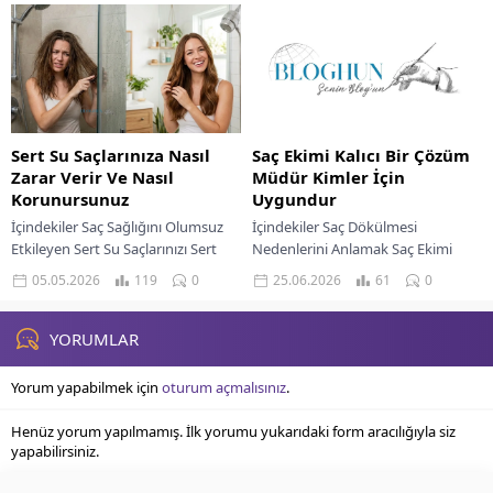
Saç Sağlığı İçin Doğru Fırça Seçimi
Ve...
Sert Su Saçlarınıza Nasıl
Saç Ekimi Kalıcı Bir Çözüm
Zarar Verir Ve Nasıl
Müdür Kimler İçin
Korunursunuz
Uygundur
İçindekiler Saç Sağlığını Olumsuz
İçindekiler Saç Dökülmesi
Etkileyen Sert Su Saçlarınızı Sert
Nedenlerini Anlamak Saç Ekimi
Sudan Korumak İçin Çözümler
Kalıcı Bir Çözüm Müdür Saç Ekimi
05.05.2026
119
0
25.06.2026
61
0
Doğal İçeriklerle Saç Bakımı Bitkisel
İçin İdeal Adayın Belirlenmesi
Kürler Ve...
Ekilen Saçların Kalıcılığını...
YORUMLAR
Yorum yapabilmek için
oturum açmalısınız
.
Henüz yorum yapılmamış. İlk yorumu yukarıdaki form aracılığıyla siz
yapabilirsiniz.