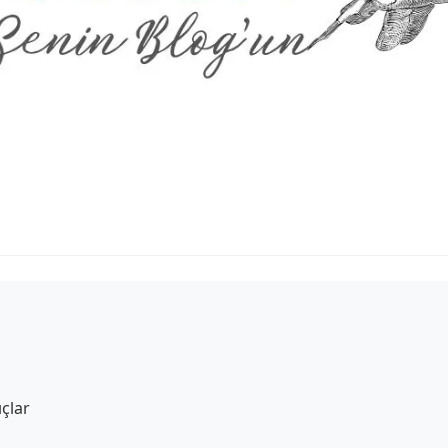
ı
ıçlar