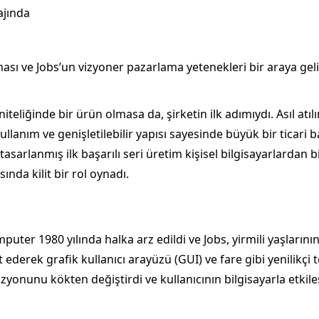
ajında
sı ve Jobs’un vizyoner pazarlama yetenekleri bir araya gelinc
iteliğinde bir ürün olmasa da, şirketin ilk adımıydı. Asıl atıl
kullanım ve genişletilebilir yapısı sayesinde büyük bir ticari ba
tasarlanmış ilk başarılı seri üretim kişisel bilgisayarlardan 
da kilit bir rol oynadı.
puter 1980 yılında halka arz edildi ve Jobs, yirmili yaşların
ederek grafik kullanıcı arayüzü (GUI) ve fare gibi yenilikçi t
vizyonunu kökten değiştirdi ve kullanıcının bilgisayarla etkil