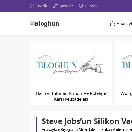
Üyelik
Yazarlar
Burçlar
Anasay
Harriet Tubman Kimdir Ve Köleliğe
Wolf
Karşı Mücadelesi
Steve Jobs’un Silikon Va
Anasayfa
»
Biyografi
»
Steve Jobs’un Silikon Vadisi’ndek