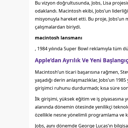
Bu vizyon doğrultusunda, Jobs, Lisa projesin
odaklandı. Macintosh ekibi, Jobs’un liderliği
misyonuyla hareket etti. Bu proje, Jobs’un 
çalışmalardan biriydi.
macintosh lansmanı
, 1984 yılında Super Bowl reklamıyla tüm dü
Apple’dan Ayrılık Ve Yeni Başlangı
Macintosh’un ticari başarısına rağmen, Ste
yaşadığı derin anlaşmazlıklar, Jobs’un 1985 y
girişimci ruhunu durdurmadı; kısa süre sonr
İlk girişimi, yüksek eğitim ve iş piyasasına
alanında dönemin ötesinde yenilikçi teknoloji
özellikle nesne yönelimli programlama ve ku
Jobs, aynı dönemde George Lucas’ın bilgis