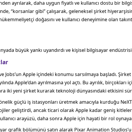
den ayrılarak, daha uygun fiyatlı ve kullanıcı dostu bir bilg
nde, “korsanlar gibi” çalışarak, geleneksel şirket hiyerarşisi
mükemmeliyetçi doğasını ve kullanıcı deneyimine olan takınt
nyada büyük yankı uyandırdı ve kişisel bilgisayar endüstris
çlar
ve Jobs’un Apple içindeki konumu sarsılmaya başladı. Şirket
ılında Apple’dan ayrılmasına yol açtı. Bu ayrılık, birçokları i
a iki yeni şirket kurarak teknoloji dünyasındaki etkisini sür
 yönelik güçlü iş istasyonları üretmek amacıyla kurduğu NeXT
ler geliştirdi, ancak ticari olarak Apple kadar geniş kitleler
llanıcı arayüzü, daha sonra Apple için hayati bir rol oynaya
ayar grafik bölümünü satın alarak Pixar Animation Studios