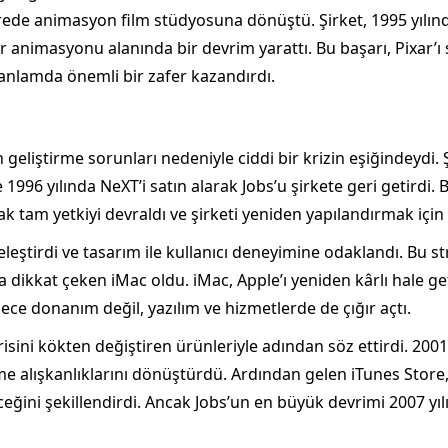
ürede animasyon film stüdyosuna dönüştü. Şirket, 1995 yılın
 animasyonu alanında bir devrim yarattı. Bu başarı, Pixar’ı
k anlamda önemli bir zafer kazandırdı.
n geliştirme sorunları nedeniyle ciddi bir krizin eşiğindeydi. 
 1996 yılında NeXT’i satın alarak Jobs’u şirkete geri getird
k tam yetkiyi devraldı ve şirketi yeniden yapılandırmak için 
leştirdi ve tasarım ile kullanıcı deneyimine odaklandı. Bu str
la dikkat çeken iMac oldu. iMac, Apple’ı yeniden kârlı hale ge
ce donanım değil, yazılım ve hizmetlerde de çığır açtı.
isini kökten değiştiren ürünleriyle adından söz ettirdi. 2001’
e alışkanlıklarını dönüştürdü. Ardından gelen iTunes Store
eğini şekillendirdi. Ancak Jobs’un en büyük devrimi 2007 yılı