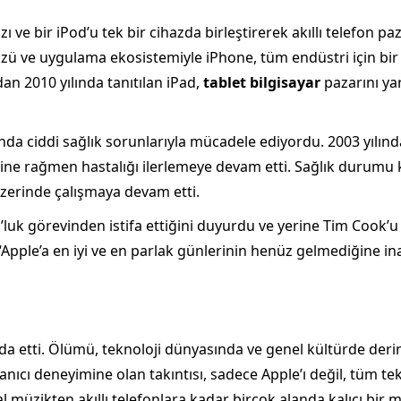
azı ve bir iPod’u tek bir cihazda birleştirerek akıllı telefon 
zü ve uygulama ekosistemiyle iPhone, tüm endüstri için bir s
dan 2010 yılında tanıtılan iPad,
tablet bilgisayar
pazarını yar
ında ciddi sağlık sorunlarıyla mücadele ediyordu. 2003 yılın
rine rağmen hastalığı ilerlemeye devam etti. Sağlık durumu k
üzerinde çalışmaya devam etti.
’luk görevinden istifa ettiğini duyurdu ve yerine Tim Cook’u 
 “Apple’a en iyi ve en parlak günlerinin henüz gelmediğine 
eda etti. Ölümü, teknoloji dünyasında ve genel kültürde der
lanıcı deneyimine olan takıntısı, sadece Apple’ı değil, tüm te
l müzikten akıllı telefonlara kadar birçok alanda kalıcı bir mi