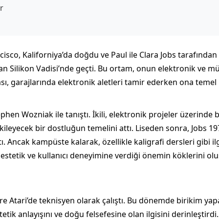
r
isco, Kaliforniya’da doğdu ve Paul ile Clara Jobs tarafından 
n Silikon Vadisi’nde geçti. Bu ortam, onun elektronik ve müh
sı, garajlarında elektronik aletleri tamir ederken ona temel 
phen Wozniak ile tanıştı. İkili, elektronik projeler üzerinde bi
kileyecek bir dostluğun temelini attı. Liseden sonra, Jobs 
 Ancak kampüste kalarak, özellikle kaligrafi dersleri gibi 
estetik ve kullanıcı deneyimine verdiği önemin köklerini olu
re Atari’de teknisyen olarak çalıştı. Bu dönemde birikim yapar
tik anlayışını ve doğu felsefesine olan ilgisini derinleştir