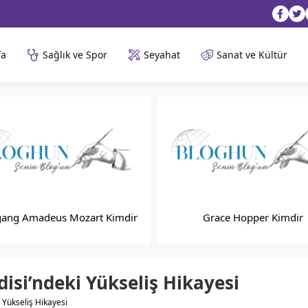
fa
Sağlık ve Spor
Seyahat
Sanat ve Kültür
gang Amadeus Mozart Kimdir
Grace Hopper Kimdir
disi’ndeki Yükseliş Hikayesi
i Yükseliş Hikayesi