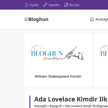
Üyelik
Yazarlar
Burçlar
Anasay
William Shakespeare Kimdir
Ada Lovelace Kimdir Ilk
Anasayfa
»
Biyografi
»
Ada Lovelace Kimdir Ilk Bilgisay