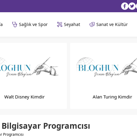
fa
Sağlık ve Spor
Seyahat
Sanat ve Kültür
Walt Disney Kimdir
Alan Turing Kimdir
 Bilgisayar Programcısı
ar Programcısı