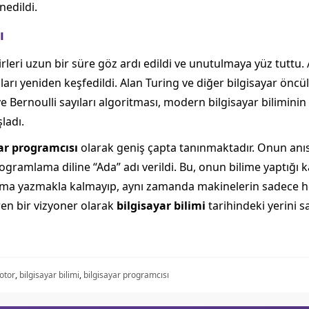
nedildi.
ı
rleri uzun bir süre göz ardı edildi ve unutulmaya yüz tuttu. A
ları yeniden keşfedildi. Alan Turing ve diğer bilgisayar öncül
 ve Bernoulli sayıları algoritması, modern bilgisayar bilimin
ladı.
ar programcısı
olarak geniş çapta tanınmaktadır. Onun anı
programlama diline “Ada” adı verildi. Bu, onun bilime yaptığı 
goritma yazmakla kalmayıp, aynı zamanda makinelerin sadece
ren bir vizyoner olarak
bilgisayar bilimi
tarihindeki yerini s
otor
,
bilgisayar bilimi
,
bilgisayar programcısı