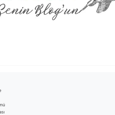
e
ümü
ası