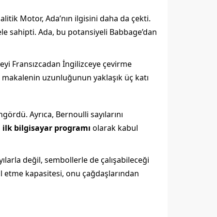
ik Motor, Ada’nın ilgisini daha da çekti.
e sahipti. Ada, bu potansiyeli Babbage’dan
eyi Fransızcadan İngilizceye çevirme
da makalenin uzunluğunun yaklaşık üç katı
ngördü. Ayrıca, Bernoulli sayılarını
n
ilk bilgisayar programı
olarak kabul
larla değil, sembollerle de çalışabileceği
yal etme kapasitesi, onu çağdaşlarından