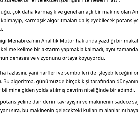
 sürecek bir entelektüel işbirliğinin temellerini attı.
ğü, çok daha karmaşık ve genel amaçlı bir makine olan Analit
lmayıp, karmaşık algoritmaları da işleyebilecek potansiyel
u.
uigi Menabrea’nın Analitik Motor hakkında yazdığı bir makal
ece kelime kelime bir aktarım yapmakla kalmadı, aynı zaman
 onun dehasını ve vizyonunu ortaya koyuyordu.
 fazlasını, yani harfleri ve sembolleri de işleyebileceğini ö
dı. Bu algoritma, günümüzde birçok kişi tarafından dünyanı
 bilimine giden yolda atılmış devrim niteliğinde bir adımdı.
potansiyeline dair derin kavrayışını ve makinenin sadece sayı
n yanı sıra, bu makinenin gelecekteki kullanım alanlarını ha