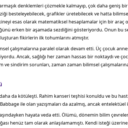
armaşık denklemleri çözmekle kalmayıp, çok daha geniş bir
ği besteleyebilecek, grafikler üretebilecek ve hatta bilimsel 
kineyi esas olarak matematiksel hesaplamalar için bir araç 
lüğünü erken bir aşamada sezdiğini gösteriyordu. Onun bu 
luşturan fikirlerin ilk tohumlarını atmıştır.
imsel çalışmalarına paralel olarak devam etti. Üç çocuk ann
iyordu. Ancak, sağlığı her zaman hassas bir noktaydı ve çocu
 ve sindirim sorunları, zaman zaman bilimsel çalışmalarına
ü
 daha da kötüleşti. Rahim kanseri teşhisi konuldu ve bu hastal
bage ile olan yazışmaları da azalmış, ancak entelektüel il
aşındayken hayata veda etti. Ölümü, dönemin bilim çevrele
ğası henüz tam olarak anlaşılamamıştı. Kendi isteği üzerine