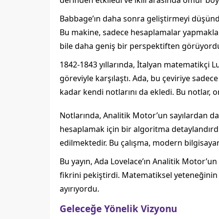
derinden etkiledi ve ikili arasında ömür boyu
Babbage’ın daha sonra geliştirmeyi düşündü
Bu makine, sadece hesaplamalar yapmakla ka
bile daha geniş bir perspektiften görüyord
1842-1843 yıllarında, İtalyan matematikçi L
göreviyle karşılaştı. Ada, bu çeviriye sad
kadar kendi notlarını da ekledi. Bu notlar,
Notlarında, Analitik Motor’un sayılardan daha
hesaplamak için bir algoritma detaylandır
edilmektedir. Bu çalışma, modern bilgisayar
Bu yayın, Ada Lovelace’ın Analitik Motor’un 
fikrini pekiştirdi. Matematiksel yeteneğini
ayırıyordu.
Geleceğe Yönelik Vizyonu