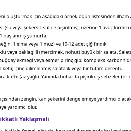
eni oluşturmak için aşağıdaki örnek öğün listesinden ilham al
 (su veya şekersiz süt ile pişirilmiş), üzerine 1 avuç kırmız
a 1 haşlanmış yumurta.
ğin, 1 elma veya 1 muz) ve 10-12 adet çiğ fındık.
vuklu veya baklagilli (mercimek, nohut) büyük bir salata. Sala
m buğday ekmeği veya esmer pirinç gibi kompleks karbonhidra
kefir, içine dilimlenmiş salatalık veya bir tutam dereotu.
ara köfte (az yağlı). Yanında buharda pişirilmiş sebzeler (br
lar açısından zengin, kan şekerini dengelemeye yardımcı olacak
eye yardımcı olur.
ikkatli Yaklaşmalı