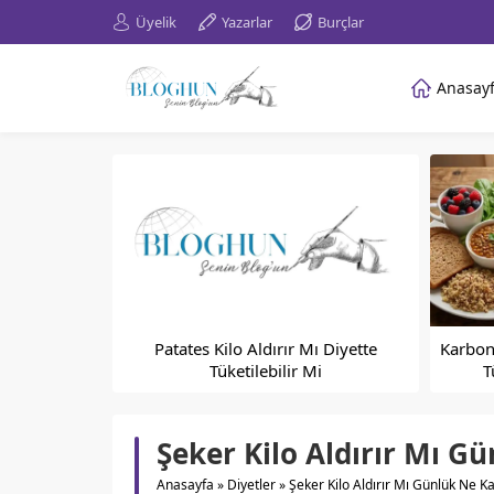
Üyelik
Yazarlar
Burçlar
Anasay
Patates Kilo Aldırır Mı Diyette
Karbonh
Tüketilebilir Mi
T
Şeker Kilo Aldırır Mı G
Anasayfa
»
Diyetler
»
Şeker Kilo Aldırır Mı Günlük Ne K