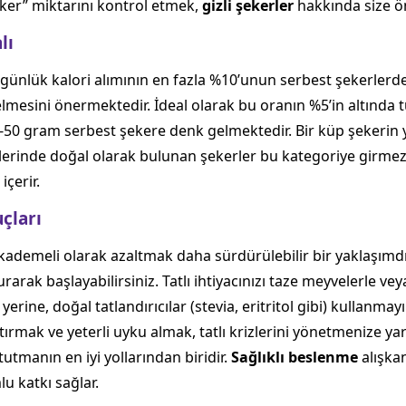
ker” miktarını kontrol etmek,
gizli şekerler
hakkında size ön
lı
 günlük kalori alımının en fazla %10’unun serbest şekerlerd
mesini önermektedir. İdeal olarak bu oranın %5’in altında tu
25-50 gram serbest şekere denk gelmektedir. Bir küp şeker
lerinde doğal olarak bulunan şekerler bu kategoriye girmez
içerir.
çları
emeli olarak azaltmak daha sürdürülebilir bir yaklaşımdır. İ
arak başlayabilirsiniz. Tatlı ihtiyacınızı taze meyvelerle vey
rine, doğal tatlandırıcılar (stevia, eritritol gibi) kullanmay
ırmak ve yeterli uyku almak, tatlı krizlerini yönetmenize ya
tutmanın en iyi yollarından biridir.
Sağlıklı beslenme
alışka
u katkı sağlar.