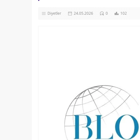
Diyetler
24.05.2026
0
102