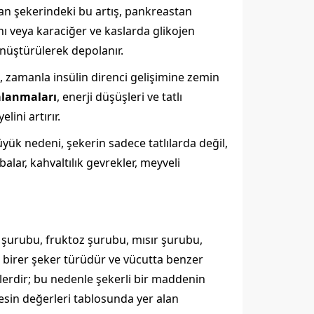
Kan şekerindeki bu artış, pankreastan
nı veya karaciğer ve kaslarda glikojen
önüştürülerek depolanır.
m, zamanla insülin direnci gelişimine zemin
alanmaları
, enerji düşüşleri ve tatlı
lini artırır.
yük nedeni, şekerin sadece tatlılarda değil,
alar, kahvaltılık gevrekler, meyveli
oz şurubu, fruktoz şurubu, mısır şurubu,
si birer şeker türüdür ve vücutta benzer
enlerdir; bu nedenle şekerli bir maddenin
besin değerleri tablosunda yer alan