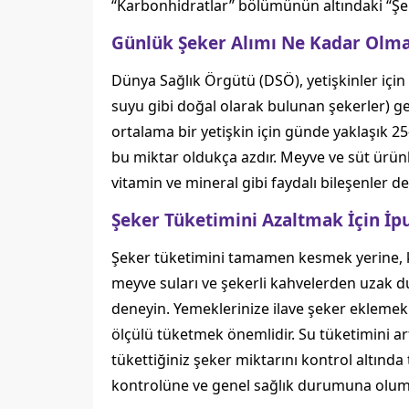
“Karbonhidratlar” bölümünün altındaki “Şe
Günlük Şeker Alımı Ne Kadar Olma
Dünya Sağlık Örgütü (DSÖ), yetişkinler için
suyu gibi doğal olarak bulunan şekerler) gel
ortalama bir yetişkin için günde yaklaşık 
bu miktar oldukça azdır. Meyve ve süt ürün
vitamin ve mineral gibi faydalı bileşenler de 
Şeker Tüketimini Azaltmak İçin İpu
Şeker tüketimini tamamen kesmek yerine, kad
meyve suları ve şekerli kahvelerden uzak dur
deneyin. Yemeklerinize ilave şeker eklemek ye
ölçülü tüketmek önemlidir. Su tüketimini art
tükettiğiniz şeker miktarını kontrol altında 
kontrolüne ve genel sağlık durumuna oluml