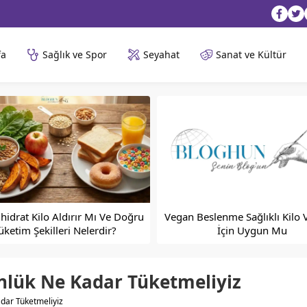
fa
Sağlık ve Spor
Seyahat
Sanat ve Kültür
idrat Kilo Aldırır Mı Ve Doğru
Vegan Beslenme Sağlıklı Kilo
üketim Şekilleri Nelerdir?
İçin Uygun Mu
ünlük Ne Kadar Tüketmeliyiz
adar Tüketmeliyiz