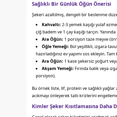
Sağlıklı Bir Günlük Öğün Önerisi
Şekeri azaltılmış, dengeli bir beslenme düz
Kahvaltı:
2-3 yemek kaşığı yulaf ezmesi
çiğ badem ve 1 çay kaşığı tarçın. Yanınd
Ara Öğün:
1 porsiyon taze meyve (örne
Öğle Yemeği:
Bol yeşillikli, ızgara ta
hazırladığınız ev yapımı sos ekleyin. Ta
Ara Öğün:
1 kase şekersiz yoğurt veya 
Akşam Yemeği:
Fırında balık veya ızg
porsiyon).
Bu örnek liste, lif, protein ve sağlıklı yağ
acıkmayı önleyerek tatlı krizlerini engellem
Kimler Şeker Kısıtlamasına Daha D