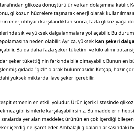
tarafından glikoza dönüştürülür ve kan dolaşımına katılır. 
monu, glikozun hücrelere taşınarak enerji olarak kullanılması
rin enerji ihtiyacı karşılandıktan sonra, fazla glikoz yağa d
yelerinde sık ve yüksek dalgalanmalara yol açabilir. Bu duru
epolamasına neden olabilir. Ayrıca, yüksek
kan şekeri dalg
çabilir. Bu da daha fazla şeker tüketimi ve kilo alımı potansiye
ar şeker tükettiğinin farkında bile olmayabilir. Bunun en bü
şlenmiş gıdada “gizli” olarak bulunmasıdır. Ketçap, hazır çorb
 dahi yüksek miktarda ilave şeker içerebilir.
 tespit etmenin en etkili yoludur. Ürün içerik listesinde glik
pekmez gibi isimlerle karşılaşabilirsiniz. Bu maddelerin hep
 ilk sıralarda yer alan maddeler, ürünün en çok içerdiği bileş
ker içerdiğine işaret eder. Ambalajlı gıdaların arkasındaki 