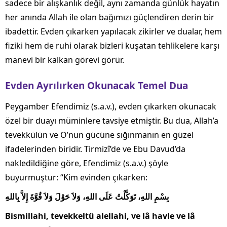
sadece bir alışkanlık değil, aynı zamanda günlük hayatın
her anında Allah ile olan bağımızı güçlendiren derin bir
ibadettir. Evden çıkarken yapılacak zikirler ve dualar, hem
fiziki hem de ruhi olarak bizleri kuşatan tehlikelere karşı
manevi bir kalkan görevi görür.
Evden Ayrılırken Okunacak Temel Dua
Peygamber Efendimiz (s.a.v.), evden çıkarken okunacak
özel bir duayı müminlere tavsiye etmiştir. Bu dua, Allah’a
tevekkülün ve O’nun gücüne sığınmanın en güzel
ifadelerinden biridir. Tirmizî’de ve Ebu Davud’da
nakledildiğine göre, Efendimiz (s.a.v.) şöyle
buyurmuştur: “Kim evinden çıkarken:
بِسْمِ اللهِ، تَوَكَّلْتُ عَلَى اللهِ، وَلاَ حَوْلَ وَلاَ قُوَّةَ إِلاَّ بِاللهِ
Bismillahi, tevekkeltü alellahi, ve lâ havle ve lâ