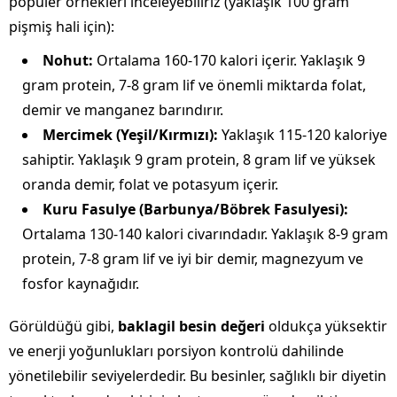
popüler örnekleri inceleyebiliriz (yaklaşık 100 gram
pişmiş hali için):
Nohut:
Ortalama 160-170 kalori içerir. Yaklaşık 9
gram protein, 7-8 gram lif ve önemli miktarda folat,
demir ve manganez barındırır.
Mercimek (Yeşil/Kırmızı):
Yaklaşık 115-120 kaloriye
sahiptir. Yaklaşık 9 gram protein, 8 gram lif ve yüksek
oranda demir, folat ve potasyum içerir.
Kuru Fasulye (Barbunya/Böbrek Fasulyesi):
Ortalama 130-140 kalori civarındadır. Yaklaşık 8-9 gram
protein, 7-8 gram lif ve iyi bir demir, magnezyum ve
fosfor kaynağıdır.
Görüldüğü gibi,
baklagil besin değeri
oldukça yüksektir
ve enerji yoğunlukları porsiyon kontrolü dahilinde
yönetilebilir seviyelerdedir. Bu besinler, sağlıklı bir diyetin