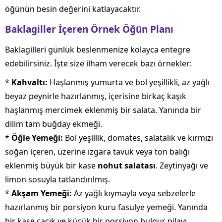
öğünün besin değerini katlayacaktır.
Baklagiller İçeren Örnek Öğün Planı
Baklagilleri günlük beslenmenize kolayca entegre
edebilirsiniz. İşte size ilham verecek bazı örnekler:
*
Kahvaltı:
Haşlanmış yumurta ve bol yeşillikli, az yağlı
beyaz peynirle hazırlanmış, içerisine birkaç kaşık
haşlanmış mercimek eklenmiş bir salata. Yanında bir
dilim tam buğday ekmeği.
*
Öğle Yemeği:
Bol yeşillik, domates, salatalık ve kırmızı
soğan içeren, üzerine ızgara tavuk veya ton balığı
eklenmiş büyük bir kase
nohut salatası
. Zeytinyağı ve
limon sosuyla tatlandırılmış.
*
Akşam Yemeği:
Az yağlı kıymayla veya sebzelerle
hazırlanmış bir porsiyon kuru fasulye yemeği. Yanında
bir kase cacık ve küçük bir porsiyon bulgur pilavı.