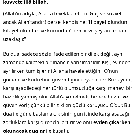
kuvvete illâ billah.
(Allah’ın adıyla, Allah’a tevekkül ettim. Güç ve kuvvet
ancak Allah’tandır.) derse, kendisine: ‘Hidayet olundun,
kifayet olundun ve korundun’ denilir ve şeytan ondan
uzaklaşır.”
Bu dua, sadece sözle ifade edilen bir dilek değil, aynı
zamanda kalpteki bir inancın yansımasıdır. Kişi, evinden
ayrılırken tüm işlerini Allah’a havale ettiğini, O’nun
gücüne ve kudretine güvendiğini beyan eder. Bu sayede,
karşılaşabileceği her türlü olumsuzluğa karşı manevi bir
hazırlık yapmış olur. Allah’a yönelmek, bizlere huzur ve
güven verir, çünkü biliriz ki en güçlü koruyucu O’dur. Bu
dua ile güne başlamak, kişinin gün içinde karşılaşacağı
zorluklara karşı direncini artırır ve onu
evden çıkarken
okunacak dualar
ile kuşatır.