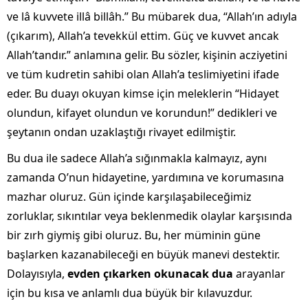
ve lâ kuvvete illâ billâh.” Bu mübarek dua, “Allah’ın adıyla
(çıkarım), Allah’a tevekkül ettim. Güç ve kuvvet ancak
Allah’tandır.” anlamına gelir. Bu sözler, kişinin acziyetini
ve tüm kudretin sahibi olan Allah’a teslimiyetini ifade
eder. Bu duayı okuyan kimse için meleklerin “Hidayet
olundun, kifayet olundun ve korundun!” dedikleri ve
şeytanın ondan uzaklaştığı rivayet edilmiştir.
Bu dua ile sadece Allah’a sığınmakla kalmayız, aynı
zamanda O’nun hidayetine, yardımına ve korumasına
mazhar oluruz. Gün içinde karşılaşabileceğimiz
zorluklar, sıkıntılar veya beklenmedik olaylar karşısında
bir zırh giymiş gibi oluruz. Bu, her müminin güne
başlarken kazanabileceği en büyük manevi destektir.
Dolayısıyla,
evden çıkarken okunacak dua
arayanlar
için bu kısa ve anlamlı dua büyük bir kılavuzdur.