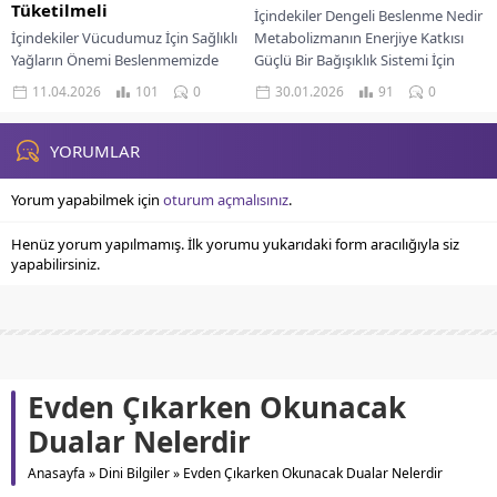
Tüketilmeli
İçindekiler Dengeli Beslenme Nedir
İçindekiler Vücudumuz İçin Sağlıklı
Metabolizmanın Enerjiye Katkısı
Yağların Önemi Beslenmemizde
Güçlü Bir Bağışıklık Sistemi İçin
Olması Gereken Yağ Türleri
Beslenme Zihinsel Berraklık ve
11.04.2026
101
0
30.01.2026
91
0
Zeytinyağı Avokado Ve Avokado
Ruhsal Denge Dengeli
Yağı Kuruyemişler Ve Tohumlar
Beslenmeyle...
Deniz...
YORUMLAR
Yorum yapabilmek için
oturum açmalısınız
.
Henüz yorum yapılmamış. İlk yorumu yukarıdaki form aracılığıyla siz
yapabilirsiniz.
Evden Çıkarken Okunacak
Dualar Nelerdir
Anasayfa
»
Dini Bilgiler
»
Evden Çıkarken Okunacak Dualar Nelerdir