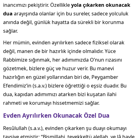
inancımızı pekiştirir. Özellikle
yola çıkarken okunacak
dua
arayışında olanlar için bu sureler, sadece yolculuk
anında değil, günlük hayatta da sürekli bir korunma
sağlar.
Her mümin, evinden ayrılırken sadece fiziksel olarak
değil, manen de bir hazırlık içinde olmalıdır. Yüce
Rabbimize sığınmak, her adımımızda O’nun rızasını
gözetmek, bizlere güç ve huzur verir. Bu manevi
hazırlığın en güzel yollarından biri de, Peygamber
Efendimiz’in (s.a.v.) bizlere öğrettiği o eşsiz duadır. Bu
dua, kapıdan adımımızı atarken bizi kuşatan ilahi
rahmeti ve korumayı hissetmemizi sağlar.
Evden Ayrılırken Okunacak Özel Dua
Resûlullah (s.a.v.), evinden çıkarken şu duayı okumayı
tavsiye etmiştir: “Bismillahi, tevekkeltü alellah, ve lâ havle