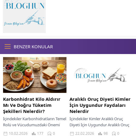
BENZER KONULAR
Karbonhidrat Kilo Aldırır
Aralıklı Oruç Diyeti Kimler
Mı Ve Doğru Tüketim
İçin Uygundur Faydaları
Şekilleri Nelerdir?
Nelerdir
İçindekiler Karbonhidratların Temel
İçindekiler Kimler Aralıklı Oruç
Rolü ve Vücudumuzdaki Önemi
Diyeti İçin Uygundur Aralıklı Oruç
Farklı Karbonhidrat Türleri: Basit ve
Diyeti Faydaları Nelerdir Dengeli
10.02.2026
177
0
22.02.2026
98
0