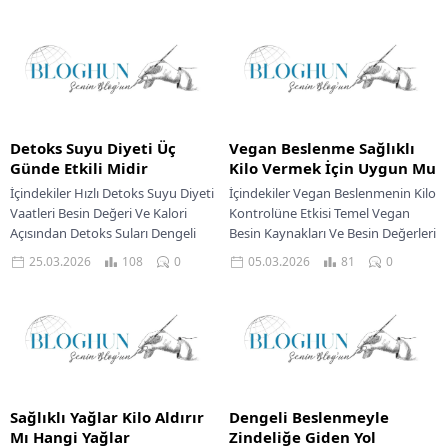
Kompleks Yapılar
Beslenmeyi Destekleyen Bir Günlük
Karbonhidratların Besin Değerleri
Menü Örneği Bazı...
ve Kalori İçerikleri...
Detoks Suyu Diyeti Üç
Vegan Beslenme Sağlıklı
Günde Etkili Midir
Kilo Vermek İçin Uygun Mu
İçindekiler Hızlı Detoks Suyu Diyeti
İçindekiler Vegan Beslenmenin Kilo
Vaatleri Besin Değeri Ve Kalori
Kontrolüne Etkisi Temel Vegan
Açısından Detoks Suları Dengeli
Besin Kaynakları Ve Besin Değerleri
Beslenmeyle Gerçek
Baklagiller Tam Tahıllar Meyve Ve
25.03.2026
108
0
05.03.2026
81
0
Detoksifikasyon Sağlıklı Bir Gün...
Sebzeler Kuruyemişler...
Sağlıklı Yağlar Kilo Aldırır
Dengeli Beslenmeyle
Mı Hangi Yağlar
Zindeliğe Giden Yol