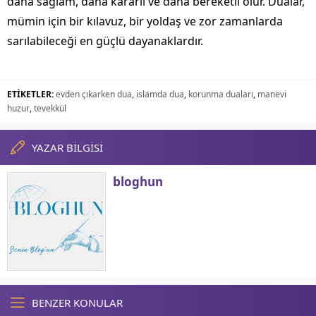
daha sağlam, daha kararlı ve daha bereketli olur. Dualar,
mümin için bir kılavuz, bir yoldaş ve zor zamanlarda
sarılabileceği en güçlü dayanaklardır.
ETİKETLER:
evden çıkarken dua
,
islamda dua
,
korunma duaları
,
manevi
huzur
,
tevekkül
YAZAR BİLGİSİ
bloghun
BENZER KONULAR