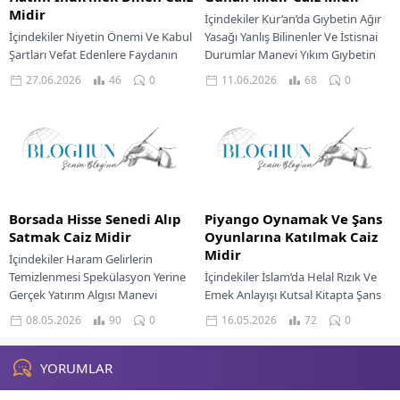
Midir
İçindekiler Kur’an’da Gıybetin Ağır
İçindekiler Niyetin Önemi Ve Kabul
Yasağı Yanlış Bilinenler Ve İstisnai
Şartları Vefat Edenlere Faydanın
Durumlar Manevi Yıkım Gıybetin
Temel Kaynakları Yanlış
Sonuçları Dilimizi Korumak Ve
27.06.2026
46
0
11.06.2026
68
0
Anlaşılmaları Düzeltmek Manevi
Manevi Huzur İslam...
Bağın Gücü Ve Huzur İslam...
Borsada Hisse Senedi Alıp
Piyango Oynamak Ve Şans
Satmak Caiz Midir
Oyunlarına Katılmak Caiz
Midir
İçindekiler Haram Gelirlerin
Temizlenmesi Spekülasyon Yerine
İçindekiler İslam’da Helal Rızık Ve
Gerçek Yatırım Algısı Manevi
Emek Anlayışı Kutsal Kitapta Şans
Sorumluluk Ve Helal Kazanç Bilinci
Oyunlarına Bakış Hadisler Işığında
08.05.2026
90
0
16.05.2026
72
0
İslam, müminlerin hayatının her
Kumarın Yeri Toplum Üzerindeki
alanına...
Etkileri Şans...
YORUMLAR