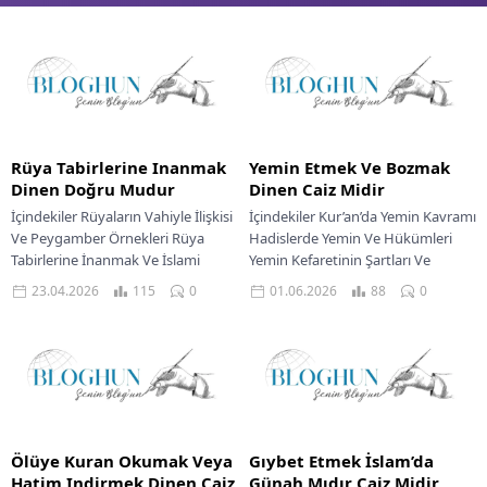
Rüya Tabirlerine Inanmak
Yemin Etmek Ve Bozmak
Dinen Doğru Mudur
Dinen Caiz Midir
İçindekiler Rüyaların Vahiyle İlişkisi
İçindekiler Kur’an’da Yemin Kavramı
Ve Peygamber Örnekleri Rüya
Hadislerde Yemin Ve Hükümleri
Tabirlerine İnanmak Ve İslami
Yemin Kefaretinin Şartları Ve
Perspektif Rüyaların
Uygulanışı Ahde Vefa Ve Yeminin
23.04.2026
115
0
01.06.2026
88
0
Anlamlandırılmasında Doğru
Manevi Anlamı İslam...
Yaklaşım Müminin Rüyalara Karşı...
Ölüye Kuran Okumak Veya
Gıybet Etmek İslam’da
Hatim Indirmek Dinen Caiz
Günah Mıdır Caiz Midir