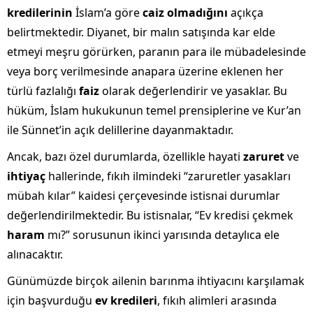
kredilerinin
İslam’a göre
caiz olmadığını
açıkça
belirtmektedir. Diyanet, bir malın satışında kar elde
etmeyi meşru görürken, paranın para ile mübadelesinde
veya borç verilmesinde anapara üzerine eklenen her
türlü fazlalığı
faiz
olarak değerlendirir ve yasaklar. Bu
hüküm, İslam hukukunun temel prensiplerine ve Kur’an
ile Sünnet’in açık delillerine dayanmaktadır.
Ancak, bazı özel durumlarda, özellikle hayati
zaruret
ve
ihtiyaç
hallerinde, fıkıh ilmindeki “zaruretler yasakları
mübah kılar” kaidesi çerçevesinde istisnai durumlar
değerlendirilmektedir. Bu istisnalar, “Ev kredisi çekmek
haram
mı?” sorusunun ikinci yarısında detaylıca ele
alınacaktır.
Günümüzde birçok ailenin barınma ihtiyacını karşılamak
için başvurduğu
ev kredileri
, fıkıh alimleri arasında