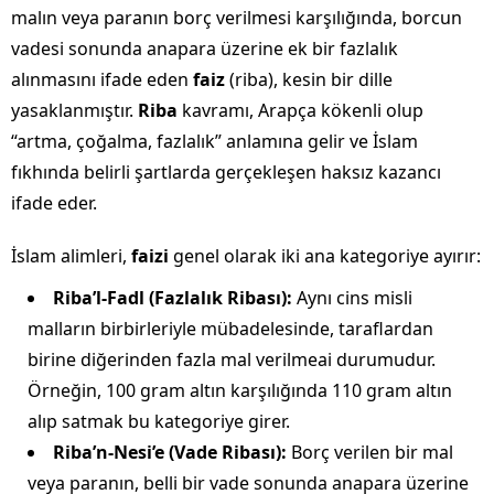
malın veya paranın borç verilmesi karşılığında, borcun
vadesi sonunda anapara üzerine ek bir fazlalık
alınmasını ifade eden
faiz
(riba), kesin bir dille
yasaklanmıştır.
Riba
kavramı, Arapça kökenli olup
“artma, çoğalma, fazlalık” anlamına gelir ve İslam
fıkhında belirli şartlarda gerçekleşen haksız kazancı
ifade eder.
İslam alimleri,
faizi
genel olarak iki ana kategoriye ayırır:
Riba’l-Fadl (Fazlalık Ribası):
Aynı cins misli
malların birbirleriyle mübadelesinde, taraflardan
birine diğerinden fazla mal verilmeai durumudur.
Örneğin, 100 gram altın karşılığında 110 gram altın
alıp satmak bu kategoriye girer.
Riba’n-Nesi’e (Vade Ribası):
Borç verilen bir mal
veya paranın, belli bir vade sonunda anapara üzerine