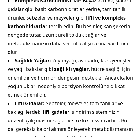
Kompleks Karbonhidratlar:
Beyaz ekmek, şekerli
gıdalar gibi basit karbonhidratlar yerine, tam tahıllı
ürünler, sebzeler ve meyveler gibi
lifli ve kompleks
karbonhidratlar
tercih edin. Bu besinler, kan şekerini
dengede tutar, uzun süreli tokluk sağlar ve
metabolizmanızın daha verimli çalışmasına yardımcı
olur.
Sağlıklı Yağlar:
Zeytinyağı, avokado, kuruyemişler
ve yağlı balıklar gibi
sağlıklı yağlar
, hücre sağlığı için
önemlidir ve hormon dengesini destekler. Ancak kalori
yoğunlukları nedeniyle porsiyon kontrolüne dikkat
etmek önemlidir.
Lifli Gıdalar:
Sebzeler, meyveler, tam tahıllar ve
baklagillerdeki
lifli gıdalar
, sindirim sisteminizin
düzenli çalışmasını sağlar ve tokluk hissini artırır. Bu
da, gereksiz kalori alımını önleyerek metabolizmanızın