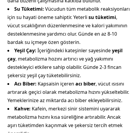
daha düzenli çalışmasına katkıda bulunur.
Su Tüketimi:
Vücudun tüm metabolik reaksiyonları
için su hayati öneme sahiptir. Yeterli
su tüketimi
,
vücut sıcaklığının düzenlenmesine ve kalori yakımının
desteklenmesine yardımcı olur. Günde en az 8-10
bardak su içmeye özen gösterin.
Yeşil Çay:
İçeriğindeki kateşinler sayesinde
yeşil
çay
, metabolizma hozını artırıcı ve yağ yakımını
destekleyici etkilere sahip olabilir. Günde 2-3 fincan
şekersiz yeşil çay tüketebilirsiniz.
Acı Biber:
Kapsaisin içeren
acı biber
, vücut ısısını
artırarak geçici olarak metabolizma hızını yükseltebilir.
Yemeklerinize az miktarda acı biber ekleyebilirsiniz.
Kahve:
Kafein, merkezi sinir sistemini uyararak
metabolizma hızını kısa süreliğine artırabilir. Ancak
aşırı tüketimden kaçınmak ve şekersiz tercih etmek