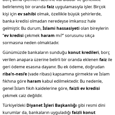
belirlenmiş bir oranda
faiz
uygulamasıyla işler. Birçok
kişi için
ev sahibi
olmak, özellikle büyük şehirlerde,
banka kredisi olmadan neredeyse imkansız hale
gelmiştir. Bu durum,
İslami hassasiyeti
olan bireylerin
“
ev kredisi
çekmek
haram
mı?” sorusunu sıkça
sormasına neden olmaktadır.
Günümüzde bankaların sunduğu
konut kredileri
, borç
verilen anapara üzerine belirli bir oranda eklenen
faiz
ile
geri ödeme esasına dayanır. Bu ek ödeme, doğrudan
riba’n-nesi’e
(vade ribası) kapsamına girmekte ve İslam
fıkhına göre
haram
kabul edilmektedir. Bu nedenle,
genel İslam fıkıh kaidelerine göre,
faizli ev kredisi
çekmek caiz değildir.
Türkiye’deki
Diyanet İşleri Başkanlığı
gibi resmi dini
kurumlar da, bankaların uyguladığı
faizli konut