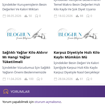
İçindekiler Kuruyemişlerin Besin
Temel Makro Besin Değerleri Hızlı
Değerleri Ve Kalori Miktarı
Kilo Kaybı Ve Şok Diyet Uyarısı
Kuruyemişler Kilo Aldırır Mı Günlük
Ketojenik Diyette Dengeli Bir Öğün
08.05.2026
50
0
18.02.2026
88
0
Öğünlerinize Kuruyemişleri Dahil
Planı...
Edin Örnek Bir Günlük Öğün...
Sağlıklı Yağlar Kilo Aldırır
Karpuz Diyetiyle Hızlı Kilo
Mı Hangi Yağlar
Kaybı Mümkün Mü
Tüketilmeli
İçindekiler Besin Değeri Ve Kalori
İçindekiler Vücudumuz İçin Sağlıklı
İçeriğiyle Karpuz Hızlı Kilo Kaybı
Yağların Önemi Beslenmemizde
Karpuz Diyetiyle Nasıl Gerçekleşir
Olması Gereken Yağ Türleri
Karpuz Diyetiyle İlişkili Sağlık
11.04.2026
100
0
28.04.2026
61
0
Zeytinyağı Avokado Ve Avokado
Riskleri Kalıcı...
Yağı Kuruyemişler Ve Tohumlar
Deniz...
YORUMLAR
Yorum yapabilmek için
oturum açmalısınız
.