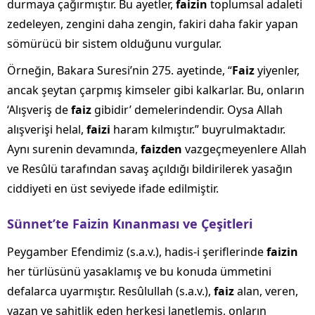
durmaya çağırmıştır. Bu ayetler,
faizin
toplumsal adaleti
zedeleyen, zengini daha zengin, fakiri daha fakir yapan
sömürücü bir sistem olduğunu vurgular.
Örneğin, Bakara Suresi’nin 275. ayetinde, “
Faiz
yiyenler,
ancak şeytan çarpmış kimseler gibi kalkarlar. Bu, onların
‘Alışveriş de
faiz
gibidir’ demelerindendir. Oysa Allah
alışverişi helal,
faizi
haram kılmıştır.” buyrulmaktadır.
Aynı surenin devamında,
faizden
vazgeçmeyenlere Allah
ve Resûlü tarafından savaş açıldığı bildirilerek yasağın
ciddiyeti en üst seviyede ifade edilmiştir.
Sünnet’te Faizin Kınanması ve Çeşitleri
Peygamber Efendimiz (s.a.v.), hadis-i şeriflerinde
faizin
her türlüsünü yasaklamış ve bu konuda ümmetini
defalarca uyarmıştır. Resûlullah (s.a.v.),
faiz
alan, veren,
yazan ve şahitlik eden herkesi lanetlemiş, onların