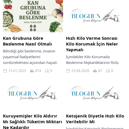
Kan Grubuna Göre
Hızlı Kilo Verme Sonrası
Beslenme Nasıl Olmalı
Kilo Korumak İçin Neler
Yapmalı
Bilindiği gibi beslenme, insanın
yaşamsal faaliyetlerini
İçindekiler Kilo Korumada
sürdürebilmesi açısından hayati
Beslenme Alışkanlıklarının Rolü
önem taşıyan bir unsur. Tabii
Porsiyon Yönetimi Ve Düzenli
15.01.2025
874
0
23.06.2026
47
0
bunun yanında beslenme
Öğünlerin Önemi Aktif Bir Yaşam
konusunda dikkat edilmesi...
Tarzı Benimsemek Yeterli Su
Tüketiminin...
Kuruyemişler Kilo Aldırır
Ketojenik Diyetle Hızlı Kilo
Mı Sağlıklı Tüketim Miktarı
Verilebilir Mi
Ne Kadardır
İçindekiler Ketojenik Beslenmenin