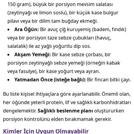
150 gram), büyük bir porsiyon mevsim salatası
(zeytinyağı ve limon soslu), bir küçük kase bulgur
pilavı veya bir dilim tam buğday ekmeği.
Ara Öğün:
Bir avuç çiğ kuruyemiş (badem, fındık)
veya bir porsiyon taze sebze çubukları (havuç,
salatalık) ile az yağlı yoğurtlu dip sos.
Akşam Yemeği:
Bir kase sebze çorbası, bir
porsiyon zeytinyağlı sebze yemeği (örneğin kabak
veya fasulye), bir kase yoğurt veya ayran.
Yatmadan Önce (isteğe bağlı):
Bir fincan bitki çayı.
Bu liste kişisel ihtiyaçlara göre ayarlanabilir. Önemli olan,
her öğünde yeterli protein, lif ve sağlıklı karbonhidratları
dengelemektir.
Sağlıklı beslenme planı
oluştururken
porsiyon kontrolünü elden bırakmamak gerekir.
Kimler İçin Uygun Olmayabilir