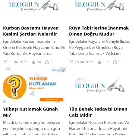
Kurban Bayramı Hayvan
Rüya Tabirlerine Inanmak
Kesimi Şartları Nelerdir
Dinen Doğru Mudur
İçindekiler Kurban İbadetinin
İçindekiler Rüyaların Vahiyle İlişkisi
Önemi Kesilecek Hayvanın Cinsi Ve
Ve Peygamber Örnekleri Rüya
Yaşı Kurbanlık Hayvanlarda
Tabirlerine İnanmak Ve İslami
Bulunması Gereken Özellikler
Perspektif Rüyaların
11.04.2026
84
0
23.04.2026
112
0
Kurban Kesiminde Dikkat Edilmesi
Anlamlandırılmasında Doğru
Gereken Hassasiyetler...
Yaklaşım Müminin Rüyalara Karşı...
Yılbaşı Kutlamak Günah
Tüp Bebek Tedavisi Dinen
Mı?
Caiz Midir
Miladi takvimde bir yılın bitişi ve
İçindekiler Nesebin Korunması Ve
yeni bir yılın başlangıcı olan gün
Haram Unsurlar İnsan Hayatının
yılbaşı olarak adlandırılır. Bahsi
Kutsallığı Ve Embriyonun Değeri