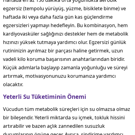
Haftada en az 150 dakika orta yoğunlukta aerobik
egzersiz (tempolu yürüyüş, yüzme, bisiklete binme) ve
haftada iki veya daha fazla gün kas güçlendirme
egzersizleri yapmayı hedefleyin. Bu kombinasyon, hem
kardiyovasküler sağlığınızı destekler hem de metabolik
hızınızı yüksek tutmaya yardımcı olur. Egzersizi günlük
rutininizin ayrılmaz bir parçası haline getirmek, uzun
vadeli kilo koruma başarısının anahtarlarından biridir.
Küçük adımlarla başlayıp zamanla yoğunluğu ve süreyi
artırmak, motivasyonunuzu korumanıza yardımcı
olacaktır.
Yeterli Su Tüketiminin Önemi
Vücudun tüm metabolik süreçleri için su olmazsa olmaz
bir bileşendir. Yeterli miktarda su içmek, tokluk hissini
artırabilir ve bazen açlık zannedilen susuzluk
durumlarının önüne geçer. Ayrıca, sindirime yardımcı