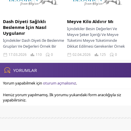
Dash Diyeti Sağlıklı
Meyve Kilo Aldırır Mı
Beslenme İçin Nasıl
İçindekiler Besin Değerleri Ve
Uygulanır
Meyve Şeker İçeriği Ve Meyve
İçindekiler Dash Diyeti Ile Beslenme
Tüketimi Meyve Tüketiminde
Grupları Ve Değerleri Örnek Bir
Dikkat Edilmesi Gerekenler Örnek
Günlük Öğün Listesi Kimler Dash
Bir Günlük Meyve Tüketim...
17.03.2026
110
0
02.04.2026
125
0
Diyeti Uygulamamalı Yüksek
tansiyonu kontrol...
YORUMLAR
Yorum yapabilmek için
oturum açmalısınız
.
Henüz yorum yapılmamış. İlk yorumu yukarıdaki form aracılığıyla siz
yapabilirsiniz.