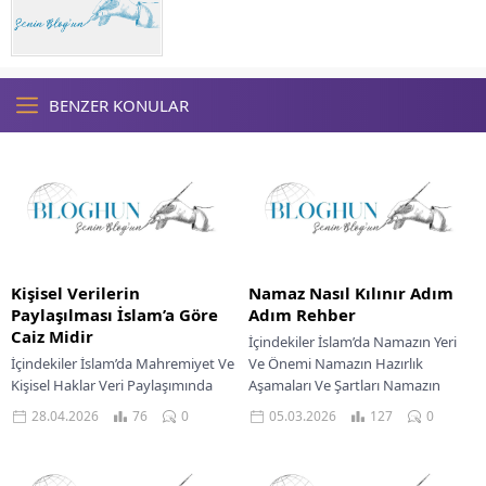
BENZER KONULAR
Kişisel Verilerin
Namaz Nasıl Kılınır Adım
Paylaşılması İslam’a Göre
Adım Rehber
Caiz Midir
İçindekiler İslam’da Namazın Yeri
İçindekiler İslam’da Mahremiyet Ve
Ve Önemi Namazın Hazırlık
Kişisel Haklar Veri Paylaşımında
Aşamaları Ve Şartları Namazın
Rıza Ve İzin Esası Veri İşlemede
Başlangıcı Ve İlk Rekatın İfası Rükû
28.04.2026
76
0
05.03.2026
127
0
Sorumluluk Ve Emanet Bilinci
Ve Secde...
İslami Perspektiften...