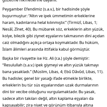
gözetme hikmetlerine dayanır.
Peygamber Efendimiz (s.a.v.), bir hadisinde şöyle
buyurmuştur: “Altın ve ipek ümmetimin erkeklerine
haram, kadınlarına helal kılınmıştır.” (Tirmizî, Libas, 1;
Nesâî, Zînet, 40). Bu mübarek söz, erkeklerin altın yüzük,
kolye, bilezik gibi ziynet eşyalarını takmasının dini açıdan
caiz olmadığını açıkça ortaya koymaktadır. Bu hüküm,
İslam âlimleri arasında ittifakla kabul görmüştür.
Başka bir rivayette ise Hz. Ali (r.a.) şöyle demiştir:
“Resulullah (s.a.v.) ipek giymeyi ve altın yüzük takmayı
bana yasakladı.” (Müslim, Libas, 4; Ebû Dâvûd, Libas, 11).
Bu hadisler, genel bir yasağı ifade etmekle birlikte,
erkeklerin bu tür süs eşyalarından uzak durmalarının
dini bir vecibe olduğunu vurgulamaktadır. Bu yasak,
sadece altın takıları değil, altın kaplama eşyaları da
kapsayabilir; zira niyet ve görünüm itibarıyla altına