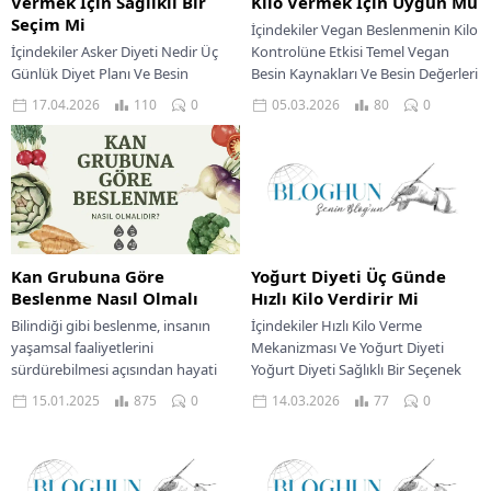
Vermek İçin Sağlıklı Bir
Kilo Vermek İçin Uygun Mu
Seçim Mi
İçindekiler Vegan Beslenmenin Kilo
İçindekiler Asker Diyeti Nedir Üç
Kontrolüne Etkisi Temel Vegan
Günlük Diyet Planı Ve Besin
Besin Kaynakları Ve Besin Değerleri
Değerleri Birinci Gün İkinci Gün
Baklagiller Tam Tahıllar Meyve Ve
17.04.2026
110
0
05.03.2026
80
0
Üçüncü Gün Asker Diyetinin Olası...
Sebzeler Kuruyemişler...
Kan Grubuna Göre
Yoğurt Diyeti Üç Günde
Beslenme Nasıl Olmalı
Hızlı Kilo Verdirir Mi
Bilindiği gibi beslenme, insanın
İçindekiler Hızlı Kilo Verme
yaşamsal faaliyetlerini
Mekanizması Ve Yoğurt Diyeti
sürdürebilmesi açısından hayati
Yoğurt Diyeti Sağlıklı Bir Seçenek
önem taşıyan bir unsur. Tabii
Midir Dengeli Bir Yoğurt Tüketimi
15.01.2025
875
0
14.03.2026
77
0
bunun yanında beslenme
İçin Örnek...
konusunda dikkat edilmesi...