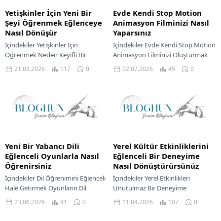
Yetişkinler İçin Yeni Bir
Evde Kendi Stop Motion
Şeyi Öğrenmek Eğlenceye
Animasyon Filminizi Nasıl
Nasıl Dönüşür
Yaparsınız
İçindekiler Yetişkinler İçin
İçindekiler Evde Kendi Stop Motion
Öğrenmek Neden Keyifli Bir
Animasyon Filminizi Oluşturmak
Deneyim Haline Gelir Öğrenme
Başlamak İçin Gerekli Temel
21.03.2026
117
0
02.07.2026
45
0
Sürecini Daha Zevkli Kılan
Malzemeler Ve Hazırlık Filminizin
Yöntemler Kişisel Hedefler
Sahnesini Oluşturma
Belirleyerek Motivasyonu...
Karakterlerinize Can...
Yeni Bir Yabancı Dili
Yerel Kültür Etkinliklerini
Eğlenceli Oyunlarla Nasıl
Eğlenceli Bir Deneyime
Öğrenirsiniz
Nasıl Dönüştürürsünüz
İçindekiler Dil Öğrenimini Eğlenceli
İçindekiler Yerel Etkinlikleri
Hale Getirmek Oyunların Dil
Unutulmaz Bir Deneyime
Gelişimine Katkıları Oyun Bazlı Dil
Dönüştürmek Katılımı Artıran
23.06.2026
41
0
11.04.2026
107
0
Öğreniminin Çeşitliliği Oyunları
Yaratıcı Fikirler Teknolojiyi
Etkili Bir Şekilde Kullanma...
Deneyime Entegre Etmek Duyusal