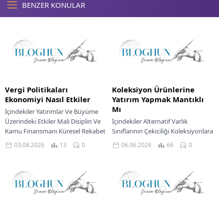
BENZER KONULAR
Vergi Politikaları
Koleksiyon Ürünlerine
Ekonomiyi Nasıl Etkiler
Yatırım Yapmak Mantıklı
Mı
İçindekiler Yatırımlar Ve Büyüme
Üzerindeki Etkiler Mali Disiplin Ve
İçindekiler Alternatif Varlık
Kamu Finansmanı Küresel Rekabet
Sınıflarının Çekiciliği Koleksiyonlara
Ortamında Vergi Politikaları
Yatırımın Riskleri Ve Fırsatları
03.08.2026
13
0
06.06.2026
66
0
Ekonomik İstikrar İçin Riskler...
Piyasada Koleksiyon Varlıklarının
Likidite Sorunu Geleceğin
Koleksiyon Piyasasına Yönelik
İhtimaller...