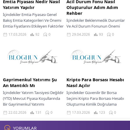
Emtia Piyasası Nedir Nasıl
Acil Durum Fonu Nasıl
Yatırım Yapılır
Oluşturulur Adım Adım
Rehber
İçindekiler Emtia Piyasası Genel
Bakış Emtia Kategorileri Ve Önemi
İçindekiler Beklenmedik Durumlar
Emtia Fiyatlarını Etkileyen Faktörler
Ve Acil Durum Fonunun Önemi
Emtia Piyasasında Yatırım
Finansal Güvenceniz İçin Acil
17.03.2026
92
0
29.04.2026
93
0
Yöntemleri Emtia Piyasasında
Durum Fonu Nedir İdeal Acil
Karşılaşılan...
Durum Fonu Miktarı...
Gayrimenkul Yatırımı Şu
Kripto Para Borsası Hesabı
An Mantıklı Mı
Nasıl Açılır
İçindekiler Yatırım Tavsiyesi Değildir
İçindekiler Güvenilir Bir Borsa
(YTD) Mevcut Piyasa Koşullarında
Seçimi Kripto Para Borsası Hesabı
Bir Gayrimenkul Yatırımı
Oluşturma Kimlik Doğrulama
Değerlendirmesi Enflasyon Ve Faiz
Süreci Kyc Hesaba Fon Yatırma Ve
22.02.2026
131
0
17.03.2026
123
0
Oranları Dinamikleri Konut Fiyatları
İlk İşlem...
Ve...
YORUMLAR