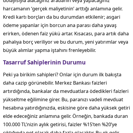
dolayısıyla alacağınız arabanın veya yapacağınız
harcamanın ‘gerçek maliyetinin’ arttığı anlamına gelir.
Kredi kartı borçları da bu durumdan etkilenir; asgari
ödeme yapanlar için borcun ana parası daha yavaş
erirken, ödenen faiz yükü artar. Kısacası, para artık daha
pahalıya borç veriliyor ve bu durum, yeni yatırımlar veya
büyük alımlar yapma iştahını frenleyebilir.
Tasarruf Sahiplerinin Durumu
Peki ya birikim sahipleri? Onlar için durum ilk bakışta
daha cazip görünebilir. Merkez Bankası faizleri
artırdığında, bankalar da mevduatlara ödedikleri faizleri
yükseltme eğilimine girer. Bu, paranızı vadeli mevduat
hesabına yatırdığınızda, eskisine göre daha yüksek getiri
elde edeceğiniz anlamına gelir. Örneğin, bankada duran
100.000 TL’nizin aylık getirisi, faizler %15’ten %20’ye
çıktığında net olarak daha fazla olacaktır. Bu ek gelir,