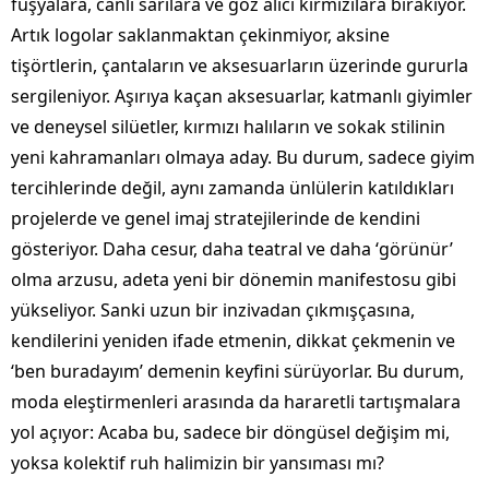
fuşyalara, canlı sarılara ve göz alıcı kırmızılara bırakıyor.
Artık logolar saklanmaktan çekinmiyor, aksine
tişörtlerin, çantaların ve aksesuarların üzerinde gururla
sergileniyor. Aşırıya kaçan aksesuarlar, katmanlı giyimler
ve deneysel silüetler, kırmızı halıların ve sokak stilinin
yeni kahramanları olmaya aday. Bu durum, sadece giyim
tercihlerinde değil, aynı zamanda ünlülerin katıldıkları
projelerde ve genel imaj stratejilerinde de kendini
gösteriyor. Daha cesur, daha teatral ve daha ‘görünür’
olma arzusu, adeta yeni bir dönemin manifestosu gibi
yükseliyor. Sanki uzun bir inzivadan çıkmışçasına,
kendilerini yeniden ifade etmenin, dikkat çekmenin ve
‘ben buradayım’ demenin keyfini sürüyorlar. Bu durum,
moda eleştirmenleri arasında da hararetli tartışmalara
yol açıyor: Acaba bu, sadece bir döngüsel değişim mi,
yoksa kolektif ruh halimizin bir yansıması mı?