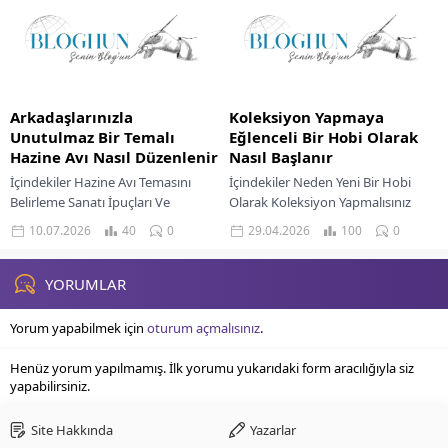
Deneyimlerle Zengin Bir Atmosfer...
Arkadaşlarınızla
Koleksiyon Yapmaya
Unutulmaz Bir Temalı
Eğlenceli Bir Hobi Olarak
Hazine Avı Nasıl Düzenlenir
Nasıl Başlanır
İçindekiler Hazine Avı Temasını
İçindekiler Neden Yeni Bir Hobi
Belirleme Sanatı İpuçları Ve
Olarak Koleksiyon Yapmalısınız
Mekanları Tasarlayarak Hazine
Başlangıç İçin Koleksiyon Fikirleri
10.07.2026
40
0
29.04.2026
100
0
Avını Canlandırma Av Öncesi Test
Ve İpuçları Koleksiyonunuzu
Süreci Ve Gerekli Hazırlıklar...
Düzenleme Ve Sergileme Sanatı
Koleksiyonculuk...
YORUMLAR
Yorum yapabilmek için
oturum açmalısınız
.
Henüz yorum yapılmamış. İlk yorumu yukarıdaki form aracılığıyla siz
yapabilirsiniz.
Site Hakkında
Yazarlar