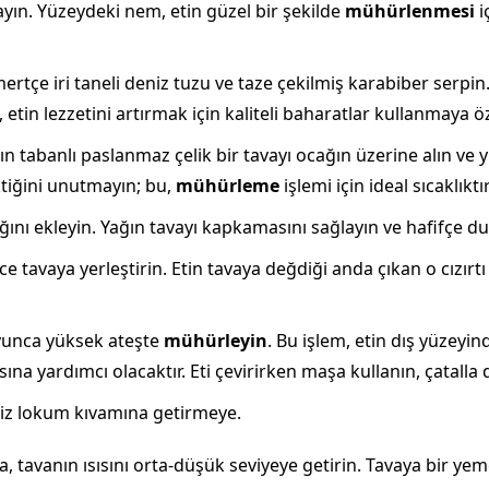
ulayın. Yüzeydeki nem, etin güzel bir şekilde
mühürlenmesi
i
ertçe iri taneli deniz tuzu ve taze çekilmiş karabiber serpin.
 etin lezzetini artırmak için kaliteli baharatlar kullanmaya ö
lın tabanlı paslanmaz çelik bir tavayı ocağın üzerine alın ve 
tiğini unutmayın; bu,
mühürleme
işlemi için ideal sıcaklıktır
ağını ekleyin. Yağın tavayı kapkamasını sağlayın ve hafifçe
ice tavaya yerleştirin. Etin tavaya değdiği anda çıkan o cızır
oyunca yüksek ateşte
mühürleyin
. Bu işlem, etin dış yüzeyi
sına yardımcı olacaktır. Eti çevirirken maşa kullanın, çatall
iz lokum kıvamına getirmeye.
tavanın ısısını orta-düşük seviyeye getirin. Tavaya bir yeme