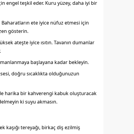
çin engel teşkil eder. Kuru yüzey, daha iyi bir
 Baharatların ete iyice nüfuz etmesi için
zen gösterin.
yüksek ateşte iyice ısıtın. Tavanın dumanlar
.
 dumanlanmaya başlayana kadar bekleyin.
tı sesi, doğru sıcaklıkta olduğunuzun
nde harika bir kahverengi kabuk oluşturacak
a delmeyin ki suyu akmasın.
k kaşığı tereyağı, birkaç diş ezilmiş