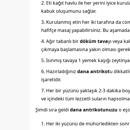
Eti kağıt havlu ile her yerini iyice kur
kabuk oluşumunu sağlar.
Kurulanmış etin her iki tarafına da cöm
hafifçe masaj yapabilirsiniz. Bu aşamada,
Ağır tabanlı bir
döküm tava
yı veya ka
çıkmaya başlamasına yakın olması gerek
Isınmış tavaya 1 yemek kaşığı zeytiny
Hazırladığınız
dana antrikot
u dikkatl
işaretidir.
Her bir yüzünü yaklaşık 2-3 dakika b
ve içindeki tüm lezzetli suların hapsolma
Şimdi sıra geldi
dana antrikotunuzu
o eşs
Her iki yüzünü de mühürledikten sonra, 