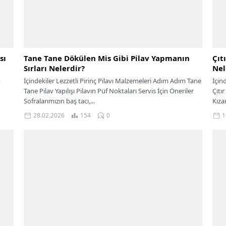
sı
Tane Tane Dökülen Mis Gibi Pilav Yapmanın
Çıt
Sırları Nelerdir?
Nel
m
İçindekiler Lezzetli Pirinç Pilavı Malzemeleri Adım Adım Tane
İçin
Tane Pilav Yapılışı Pilavın Püf Noktaları Servis İçin Öneriler
Çıtı
Sofralarımızın baş tacı,...
Kıza
Servi
28.02.2026
154
0
1