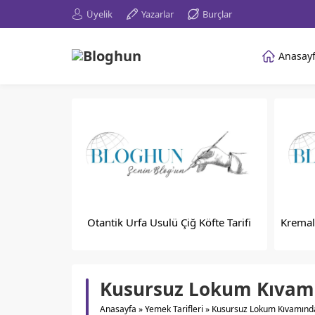
Üyelik
Yazarlar
Burçlar
Anasay
Otantik Urfa Usulü Çiğ Köfte Tarifi
Kremal
Kusursuz Lokum Kıvamın
Anasayfa
»
Yemek Tarifleri
»
Kusursuz Lokum Kıvamında D