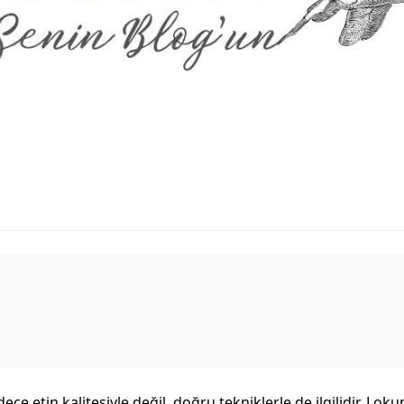
ce etin kalitesiyle değil, doğru tekniklerle de ilgilidir. Loku