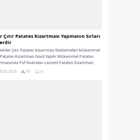
ır Çıtır Patates Kızartması Yapmanın Sırları
erdir
dekiler Çıtır Patates Kızartması Malzemeleri Mükemmel
r Patates Kızartması Nasıl Yapılır Mükemmel Patates
rtmasında Püf Noktaları Lezzetli Patates Kızartması
s...
9.05.2026
91
0