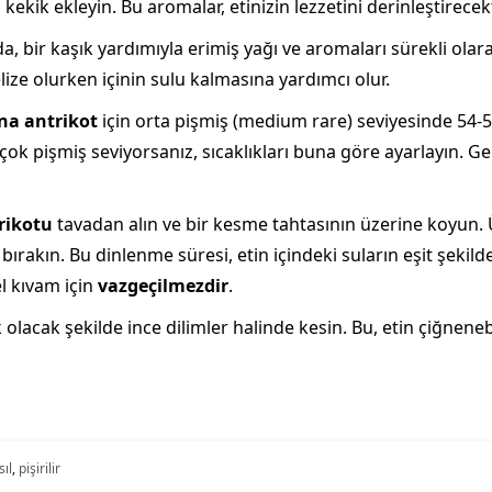
kekik ekleyin. Bu aromalar, etinizin lezzetini derinleştirecekt
, bir kaşık yardımıyla erimiş yağı ve aromaları sürekli olar
ize olurken içinin sulu kalmasına yardımcı olur.
na antrikot
için orta pişmiş (medium rare) seviyesinde 54-5
çok pişmiş seviyorsanız, sıcaklıkları buna göre ayarlayın. Gen
rikotu
tavadan alın ve bir kesme tahtasının üzerine koyun.
bırakın. Bu dinlenme süresi, etin içindeki suların eşit şeki
l kıvam için
vazgeçilmezdir
.
ik olacak şekilde ince dilimler halinde kesin. Bu, etin çiğnen
sıl
,
pişirilir