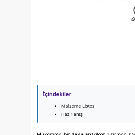
İçindekiler
Malzeme Listesi
Hazırlanışı
Mükemmel bir
dana antrikot
pişirmek, sade