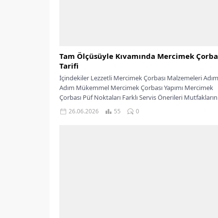
Tam Ölçüsüyle Kıvamında Mercimek Çorba
Tarifi
İçindekiler Lezzetli Mercimek Çorbası Malzemeleri Adı
Adım Mükemmel Mercimek Çorbası Yapımı Mercimek
Çorbası Püf Noktaları Farklı Servis Önerileri Mutfakların
vazgeçilmezi,...
26.06.2026
55
0