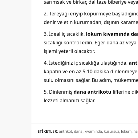
sarımsak ve birkaç dal taze biberiye veya 
Tereyağı eriyip köpürmeye başladığında
denir ve etin kurumadan, dışının karamel
İdeal iç sıcaklık,
lokum kıvamında da
sıcaklığı kontrol edin. Eğer daha az veya 
işlemi yeterli olacaktır.
İstediğiniz iç sıcaklığa ulaştığında,
ant
kapatın ve en az 5-10 dakika dinlenmeye 
sulu olmasını sağlar. Bu adım, mükemme
Dinlenmiş
dana antrikotu
liflerine d
lezzeti almanızı sağlar.
ETİKETLER:
antrikot
,
dana
,
kıvamında
,
kusursuz
,
lokum
,
na