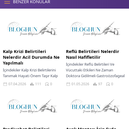
BENZER KONULAR
Kalp Krizi Belirtileri
Reflü Belirtileri Nelerdir
Nelerdir Acil Durumda Ne
Nasıl Hafifletilir
Yapılmalı
İçindekiler Reflü Belirtileri Ve
İçindekiler Kalp Krizi Belirtilerini
Vücuttaki Etkileri Ne Zaman
Tanımak Hayati Önem Taşır Kalp
Doktora Gidilmeli Gastroözofageal
Krizinde Uygulanan Tedaviler Tıbbi
reflü hastalığı, mide içeriğinin
07.04.2026
111
0
01.05.2026
97
0
Yardım İçin Ne Zaman Harekete
yemek borusuna geri kaçmasıyla
Geçilmeli Kalp...
karakterize...
Prediyabet Belirtileri
Ayak Mantarı İçin Evde