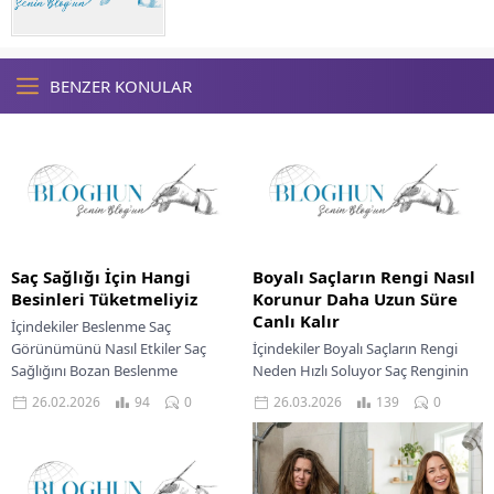
BENZER KONULAR
Saç Sağlığı İçin Hangi
Boyalı Saçların Rengi Nasıl
Besinleri Tüketmeliyiz
Korunur Daha Uzun Süre
Canlı Kalır
İçindekiler Beslenme Saç
Görünümünü Nasıl Etkiler Saç
İçindekiler Boyalı Saçların Rengi
Sağlığını Bozan Beslenme
Neden Hızlı Soluyor Saç Renginin
Eksiklikleri Saç Sağlığını
Canlılığını Kaybetmesinin Temel
26.02.2026
94
0
26.03.2026
139
0
Destekleyen Temel Besinler Doğal
Nedenleri Renk Canlılığını Korumak
Bakım Destekleri Ve...
İçin Temel Bakım Boyalı...