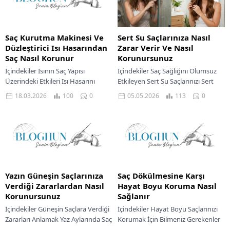
Saç Kurutma Makinesi Ve
Sert Su Saçlarınıza Nasıl
Düzleştirici Isı Hasarından
Zarar Verir Ve Nasıl
Saç Nasıl Korunur
Korunursunuz
İçindekiler Isının Saç Yapısı
İçindekiler Saç Sağlığını Olumsuz
Üzerindeki Etkileri Isı Hasarını
Etkileyen Sert Su Saçlarınızı Sert
Tetikleyen Yaygın Hatalar Isı
Sudan Korumak İçin Çözümler
18.03.2026
100
0
05.05.2026
113
0
Uygulamasında Doğru Cihaz Ve
Doğal İçeriklerle Saç Bakımı Bitkisel
Ayar Seçimi Şekillendirme Öncesi...
Kürler Ve...
Yazın Güneşin Saçlarınıza
Saç Dökülmesine Karşı
Verdiği Zararlardan Nasıl
Hayat Boyu Koruma Nasıl
Korunursunuz
Sağlanır
İçindekiler Güneşin Saçlara Verdiği
İçindekiler Hayat Boyu Saçlarınızı
Zararları Anlamak Yaz Aylarında Saç
Korumak İçin Bilmeniz Gerekenler
Sağlığı Neden Önemli Yaz Aylarında
Saç Dökülmesinin Başlıca Nedenleri