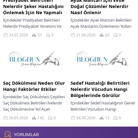
Nelerdir Şeker Hastalığını
Doğal Çözümler Nelerdir
Önlemek İçin Ne Yapmalı
Nasıl Önlenir
İçindekiler Prediyabet Belirtileri
İçindekiler Ayak Mantarı Belirtileri
Nelerdir Prediyabet Yönetimi Ve
Ayak Mantarını Önlemenin Yolları
Önleyici Adımlar Ne Zaman
Ayak Mantarı İçin Evde Doğal
23.07.2026
57
0
21.06.2026
62
0
Doktora Gidilmeli? Prediyabet, kan
Çözümler Ne Zaman Doktora
şekeri seviyelerinin normalden
Gidilmeli? Ayak mantarı,...
yüksek ancak...
Saç Dökülmesi Neden Olur
Sedef Hastalığı Belirtileri
Hangi Faktörler Etkiler
Nelerdir Vücudun Hangi
Bölgelerinde Görülür
İçindekiler Saç Dökülmesi Çeşitleri
Saç Dökülmesi Belirtileri Nelerdir
İçindekiler Sedef Hastalığının Genel
Saç Dökülmesine Yol Açan
Belirtileri Vücudun Hangi
Faktörler Genetik Yatkınlık
Bölgelerinde Görülür Avuç İçi Ve
26.03.2026
142
0
04.08.2026
13
0
Hormonal Değişiklikler Tıbbi
Ayak Tabanları Eklem Yerleri Genital
Durumlar Ve...
Bölge Yüz Bölgesi...
YORUMLAR