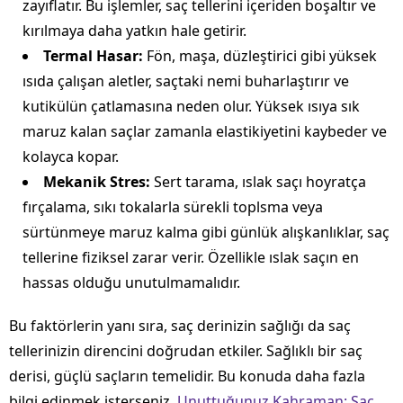
zayıflatır. Bu işlemler, saç tellerini içeriden boşaltır ve
kırılmaya daha yatkın hale getirir.
Termal Hasar:
Fön, maşa, düzleştirici gibi yüksek
ısıda çalışan aletler, saçtaki nemi buharlaştırır ve
kutikülün çatlamasına neden olur. Yüksek ısıya sık
maruz kalan saçlar zamanla elastikiyetini kaybeder ve
kolayca kopar.
Mekanik Stres:
Sert tarama, ıslak saçı hoyratça
fırçalama, sıkı tokalarla sürekli toplsma veya
sürtünmeye maruz kalma gibi günlük alışkanlıklar, saç
tellerine fiziksel zarar verir. Özellikle ıslak saçın en
hassas olduğu unutulmamalıdır.
Bu faktörlerin yanı sıra, saç derinizin sağlığı da saç
tellerinizin direncini doğrudan etkiler. Sağlıklı bir saç
derisi, güçlü saçların temelidir. Bu konuda daha fazla
bilgi edinmek isterseniz,
Unuttuğunuz Kahraman: Saç