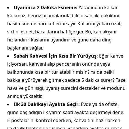
Uyanınca 2 Dakika Esneme:
Yatağından kalkar
kalkmaz, henüz pijamalarınla bile olsan, iki dakikanı
basit esneme hareketlerine ayır. Kollarını yukarı uzat,
sırtını esnet, bacaklarını hafifçe ger. Bu, kan akışını
hızlandırır, kaslarını uyandırır ve güne daha dinç
başlananı sağlar.
Sabah Kahvesi İçin Kısa Bir Yürüyüş:
Eğer kahve
içiyorsan, kahveni alıp pencerenin önünde veya
balkonunda kısa bir tur atabilir misin? Ya da belki
bakkala yürüyerek gitmek sadece 5 dakika sürer? Taze
hava ve gün ışığı, uyanış sürecini destekler ve modunu
anında yükseltir.
İlk 30 Dakikayı Ayakta Geçir:
Evde ya da ofiste,
güne başladığın ilk yarım saati ayakta geçirmeyi dene.
E-postalarını kontrol ederken, kahvaltını hazırlarken
ya da ilk telefon görüşmeni yaparken ayakta durmak,