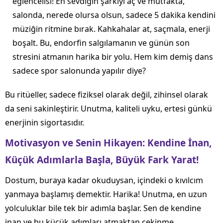
eğlencelisi! En sevdiğin şarkıyı aç ve mutfakta,
salonda, nerede olursa olsun, sadece 5 dakika kendini
müziğin ritmine bırak. Kahkahalar at, saçmala, enerji
boşalt. Bu, endorfin salgılamanın ve günün son
stresini atmanın harika bir yolu. Hem kim demiş dans
sadece spor salonunda yapılır diye?
Bu ritüeller, sadece fiziksel olarak değil, zihinsel olarak
da seni sakinleştirir. Unutma, kaliteli uyku, ertesi günkü
enerjinin sigortasıdır.
Motivasyon ve Senin Hikayen: Kendine İnan,
Küçük Adımlarla Başla, Büyük Fark Yarat!
Dostum, buraya kadar okuduysan, içindeki o kıvılcım
yanmaya başlamış demektir. Harika! Unutma, en uzun
yolculuklar bile tek bir adımla başlar. Sen de kendine
inan ve bu küçük adımları atmaktan çekinme.