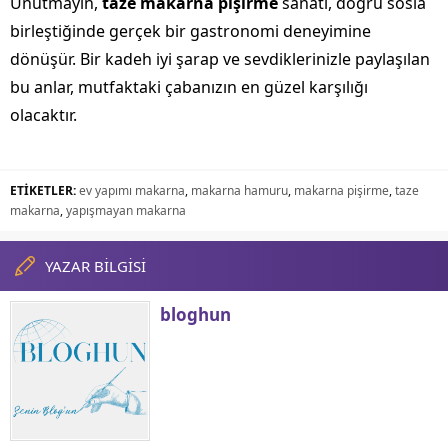
Unutmayın,
taze makarna pişirme
sanatı, doğru sosla
birleştiğinde gerçek bir gastronomi deneyimine
dönüşür. Bir kadeh iyi şarap ve sevdiklerinizle paylaşılan
bu anlar, mutfaktaki çabanızın en güzel karşılığı
olacaktır.
ETİKETLER:
ev yapımı makarna
,
makarna hamuru
,
makarna pişirme
,
taze
makarna
,
yapışmayan makarna
YAZAR BİLGİSİ
bloghun