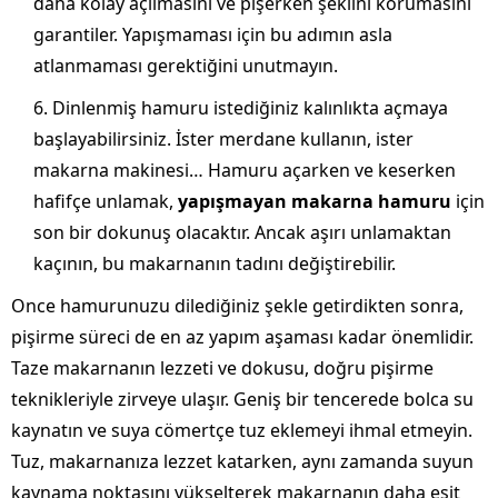
daha kolay açılmasını ve pişerken şeklini korumasını
garantiler. Yapışmaması için bu adımın asla
atlanmaması gerektiğini unutmayın.
Dinlenmiş hamuru istediğiniz kalınlıkta açmaya
başlayabilirsiniz. İster merdane kullanın, ister
makarna makinesi… Hamuru açarken ve keserken
hafifçe unlamak,
yapışmayan makarna hamuru
için
son bir dokunuş olacaktır. Ancak aşırı unlamaktan
kaçının, bu makarnanın tadını değiştirebilir.
Once hamurunuzu dilediğiniz şekle getirdikten sonra,
pişirme süreci de en az yapım aşaması kadar önemlidir.
Taze makarnanın lezzeti ve dokusu, doğru pişirme
teknikleriyle zirveye ulaşır. Geniş bir tencerede bolca su
kaynatın ve suya cömertçe tuz eklemeyi ihmal etmeyin.
Tuz, makarnanıza lezzet katarken, aynı zamanda suyun
kaynama noktasını yükselterek makarnanın daha eşit