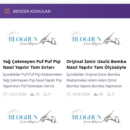
BENZER KONULAR
Yağ Çekmeyen Puf Puf Pişi
Orijinal İzmir Usulü Bomba
Nasıl Yapılır Tüm Sırları
Nasıl Yapılır Tam Ölçüsüyle
İçindekiler Puf Puf Pişi Malzemeleri
İçindekiler Orijinal İzmir Bomba
Yağ Çekmeyen Pişi Nasıl Yapılır Pişi
Malzemeleri Adım Adım İzmir
Yapımının Püf Noktaları Servis
Bomba Yapımı Bomba Yapımının
Önerileri Ve Farklı Lezzetler
Püf Noktaları İzmir Bomba Servis
12.07.2026
39
0
18.06.2026
69
0
Hayalinizdeki...
Önerileri İzmir’in kalbinden...