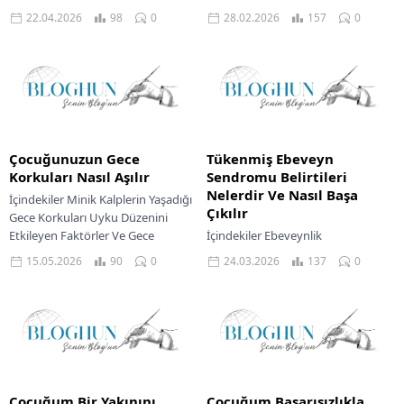
Çocuğunuzun Huzurlu Uykusu İçin
İletişim Kurmak Okul İle İş Birliği
22.04.2026
98
0
28.02.2026
157
0
Çözüm Önerileri Sevgili ebeveynler,
Yapmanın Önemi Zorbalık
çocuğunuzun uyku düzeni
Karşısında Atılacak Adımlar Sevgili
konusunda yaşadığınız
ebeveynler,...
zorlukların...
Çocuğunuzun Gece
Tükenmiş Ebeveyn
Korkuları Nasıl Aşılır
Sendromu Belirtileri
Nelerdir Ve Nasıl Başa
İçindekiler Minik Kalplerin Yaşadığı
Çıkılır
Gece Korkuları Uyku Düzenini
Etkileyen Faktörler Ve Gece
İçindekiler Ebeveynlik
Korkuları Aile Dinamiklerini
Yolculuğunda Tükenmişlik Belirtileri
15.05.2026
90
0
24.03.2026
137
0
Etkileyen Gece Korkuları Doğru
Ebeveynlik Tükenmişliğinin Aile
Ebeveyn...
Dinamiklerine Yansımaları
Tükenmiş Ebeveyn Sendromuyla
Başa Çıkma Yolları Sevgili
ebeveynler, anne babalık...
Çocuğum Bir Yakınını
Çocuğum Başarısızlıkla