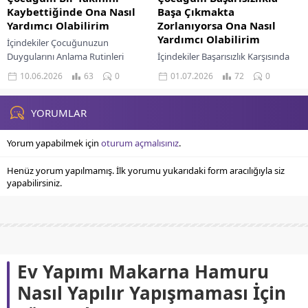
Kaybettiğinde Ona Nasıl
Başa Çıkmakta
Yardımcı Olabilirim
Zorlanıyorsa Ona Nasıl
Yardımcı Olabilirim
İçindekiler Çocuğunuzun
Duygularını Anlama Rutinleri
İçindekiler Başarısızlık Karşısında
Sürdürme Ve Güven Sağlama
Çocuğunuzun Duygusal Dünyası
10.06.2026
63
0
01.07.2026
72
0
Çocuğunuzla Ölümü Konuşmak
Ebeveyn Olarak Yaklaşımınızın
Çocuğunuzun Yas Sürecine Destek
Önemi Gelişim Odaklı Bir Bakış Açısı
Olun Anma Ve Hatırlama...
Oluşturmak Deneyimlerden
YORUMLAR
Öğrenme Fırsatları Sunmak...
Yorum yapabilmek için
oturum açmalısınız
.
Henüz yorum yapılmamış. İlk yorumu yukarıdaki form aracılığıyla siz
yapabilirsiniz.
Ev Yapımı Makarna Hamuru
Nasıl Yapılır Yapışmaması İçin