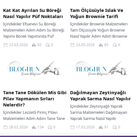
Kat Kat Ayrılan Su Böreği
Tam Ölçüsüyle Islak Ve
Nasıl Yapılır Püf Noktaları
Yoğun Brownie Tarifi
İçindekiler Efsanevi Su Böreği
İçindekiler Brownie Malzemeleri
Malzemeleri Adım Adım Su Böreği
Tam Ölçüsüyle Yoğun Brownie
Yapımı Börek Yapımında Püf
Nasıl Yapılır Adım Adım Brownie
Noktaları Su Böreği Servis Önerileri
İçin Püf Noktaları Lezzetli Bir Servis
23.03.2026
92
0
23.05.2026
85
0
Evimizin mutfağından...
Önerisi Merhaba...
Tane Tane Dökülen Mis Gibi
Dağılmayan Zeytinyağlı
Pilav Yapmanın Sırları
Yaprak Sarma Nasıl Yapılır
Nelerdir?
İçindekiler Zeytinyağlı Yaprak
İçindekiler Lezzetli Pirinç Pilavı
Sarma Malzemeleri Dağılmayan
Malzemeleri Adım Adım Tane Tane
Yaprak Sarma Nasıl Yapılır
Pilav Yapılışı Pilavın Püf Noktaları
Mükemmel Sarmalar İçin Püf
28.02.2026
154
0
17.03.2026
91
0
Servis İçin Öneriler Sofralarımızın
Noktaları Zeytinyağlı Sarma Servis
baş tacı,...
Önerisi Mutfakta...