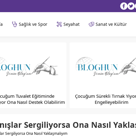
fa
Sağlık ve Spor
Seyahat
Sanat ve Kültür
cuğum Tuvalet Eğitiminde
Çocuğum Sürekli Tırnak Yiyor
yor Ona Nasıl Destek Olabilirim
Engelleyebilirim
ışlar Sergiliyorsa Ona Nasıl Yakl
ar Sergiliyorsa Ona Nasıl Yaklaşmalıyım