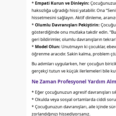
*
Empati Kurun ve Dinleyin:
Çocuğunuzun b
haksızlığa uğradığı hissi yatabilir. Ona “S
hissetmesini sağlayın. Aktif dinleme, aranız
*
Olumlu Davranışları Pekiştirin:
Çocuğunu
gösterdiğinde onu mutlaka takdir edin. “Bu
geri bildirimler, olumlu davranışların tekrarl
*
Model Olun:
Unutmayın ki çocuklar, ebevey
öğrenme aracıdır. Sakin kalma, problem çöz
Bu adımları uygularken, her çocuğun biricik 
gerçekçi tutun ve küçük ilerlemeleri bile k
Ne Zaman Profesyonel Yardım Alm
* Eğer çocuğunuzun agresif davranışları sık
* Okulda veya sosyal ortamlarda ciddi sor
* Çocuğunuzun davranışları, aile içinde sür
zorlandığınızı hissediyorsanız.