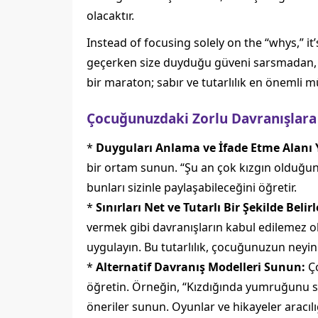
olacaktır.
Instead of focusing solely on the “whys,” i
geçerken size duyduğu güveni sarsmadan,
bir maraton; sabır ve tutarlılık en önemli mü
Çocuğunuzdaki Zorlu Davranışlara 
*
Duyguları Anlama ve İfade Etme Alanı 
bir ortam sunun. “Şu an çok kızgın olduğu
bunları sizinle paylaşabileceğini öğretir.
*
Sınırları Net ve Tutarlı Bir Şekilde Belirl
vermek gibi davranışların kabul edilemez old
uygulayın. Bu tutarlılık, çocuğunuzun neyi
*
Alternatif Davranış Modelleri Sunun:
Ço
öğretin. Örneğin, “Kızdığında yumruğunu sık
öneriler sunun. Oyunlar ve hikayeler aracıl