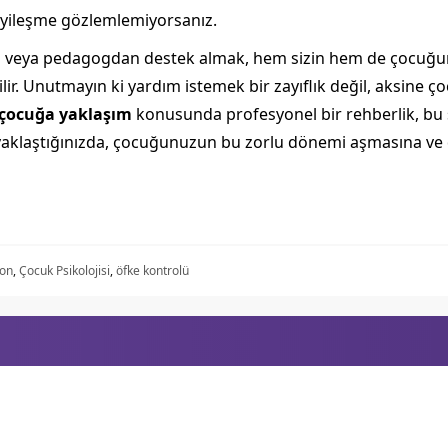
iyileşme gözlemlemiyorsanız.
veya pedagogdan destek almak, hem sizin hem de çocuğunuz i
bilir. Unutmayın ki yardım istemek bir zayıflık değil, aksin
 çocuğa yaklaşım
konusunda profesyonel bir rehberlik, bu sü
la yaklaştığınızda, çocuğunuzun bu zorlu dönemi aşmasına ve
yon
,
Çocuk Psikolojisi
,
öfke kontrolü