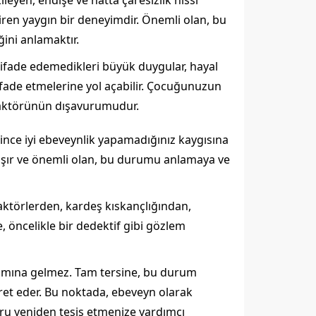
eyen, endişe ve hatta çaresizlik hissi
iren yaygın bir deneyimdir. Önemli olan, bu
ğini anlamaktır.
 ifade edemedikleri büyük duygular, hayal
k ifade etmelerine yol açabilir. Çocuğunuzun
s faktörünün dışavurumudur.
ince iyi ebeveynlik yapamadığınız kaygısına
aşır ve önemli olan, bu durumu anlamaya ve
faktörlerden, kardeş kıskançlığından,
 öncelikle bir dedektif gibi gözlem
nlamına gelmez. Tam tersine, bu durum
ret eder. Bu noktada, ebeveyn olarak
uru yeniden tesis etmenize yardımcı