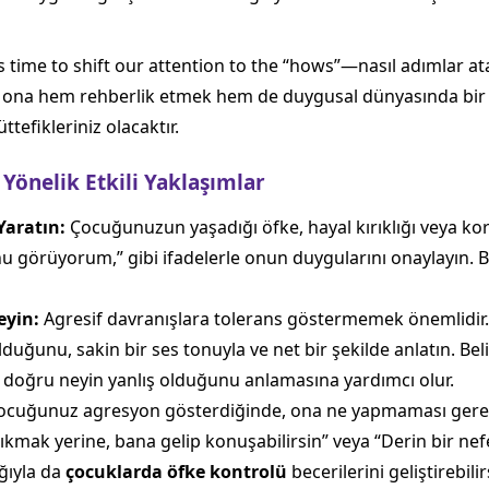
t’s time to shift our attention to the “hows”—nasıl adımlar 
 ona hem rehberlik etmek hem de duygusal dünyasında bi
ttefikleriniz olacaktır.
Yönelik Etkili Yaklaşımlar
Yaratın:
Çocuğunuzun yaşadığı öfke, hayal kırıklığı veya kor
nu görüyorum,” gibi ifadelerle onun duygularını onaylayın.
eyin:
Agresif davranışlara tolerans göstermemek önemlidir.
uğunu, sakin bir ses tonuyla ve net bir şekilde anlatın. Belir
n doğru neyin yanlış olduğunu anlamasına yardımcı olur.
cuğunuz agresyon gösterdiğinde, ona ne yapmaması gerekti
mak yerine, bana gelip konuşabilirsin” veya “Derin bir nefes
ığıyla da
çocuklarda öfke kontrolü
becerilerini geliştirebilir