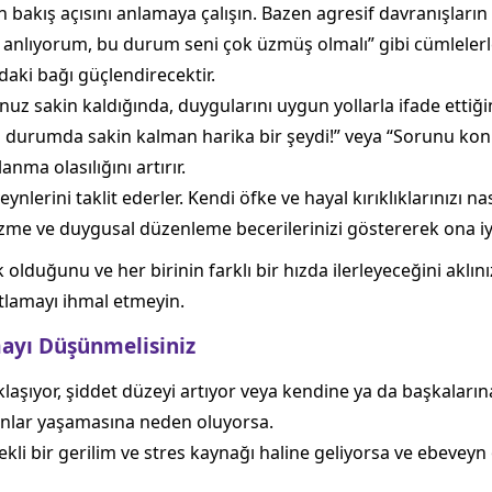
akış açısını anlamaya çalışın. Bazen agresif davranışların a
eni anlıyorum, bu durum seni çok üzmüş olmalı” gibi cümlelerl
daki bağı güçlendirecektir.
z sakin kaldığında, duygularını uygun yollarla ifade etti
 durumda sakin kalman harika bir şeydi!” veya “Sorunu kon
anma olasılığını artırır.
nlerini taklit ederler. Kendi öfke ve hayal kırıklıklarınızı n
me ve duygusal düzenleme becerilerinizi göstererek ona iyi
olduğunu ve her birinin farklı bir hızda ilerleyeceğini aklı
utlamayı ihmal etmeyin.
ayı Düşünmelisiniz
laşıyor, şiddet düzeyi artıyor veya kendine ya da başkaların
unlar yaşamasına neden oluyorsa.
ekli bir gerilim ve stres kaynağı haline geliyorsa ve ebeve