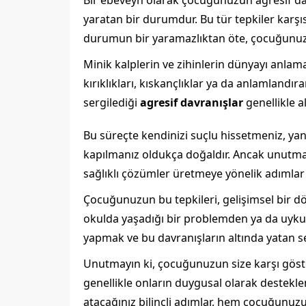
Bir ebeveyn olarak çocuğunuzun agresif davr
yaratan bir durumdur. Bu tür tepkiler karşı
durumun bir yaramazlıktan öte, çocuğunuzun 
Minik kalplerin ve zihinlerin dünyayı anlam
kırıklıkları, kıskançlıklar ya da anlamlandır
sergilediği
agresif davranışlar
genellikle a
Bu süreçte kendinizi suçlu hissetmeniz, yan
kapılmanız oldukça doğaldır. Ancak unutma
sağlıklı çözümler üretmeye yönelik adımlar 
Çocuğunuzun bu tepkileri, gelişimsel bir dö
okulda yaşadığı bir problemden ya da uyku 
yapmak ve bu davranışların altında yatan 
Unutmayın ki, çocuğunuzun size karşı göst
genellikle onların duygusal olarak destekl
atacağınız bilinçli adımlar, hem çocuğunuz