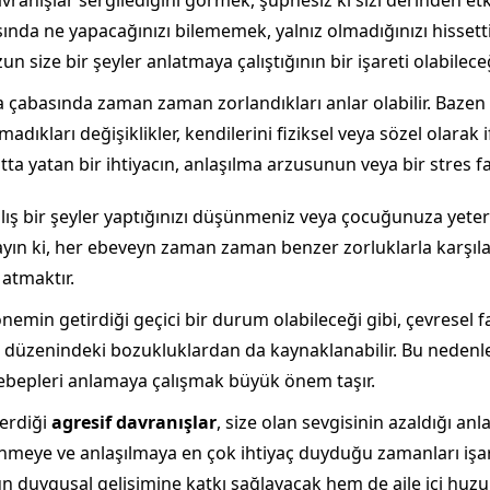
anışlar sergilediğini görmek, şüphesiz ki sizi derinden etkil
sında ne yapacağınızı bilememek, yalnız olmadığınızı hissett
size bir şeyler anlatmaya çalıştığının bir işareti olabilece
a çabasında zaman zaman zorlandıkları anlar olabilir. Bazen
amadıkları değişiklikler, kendilerini fiziksel veya sözel olara
ltta yatan bir ihtiyacın, anlaşılma arzusunun veya bir stre
lış bir şeyler yaptığınızı düşünmeniz veya çocuğunuza yeter
yın ki, her ebeveyn zaman zaman benzer zorluklarla karşıl
atmaktır.
nemin getirdiği geçici bir durum olabileceği gibi, çevresel 
düzenindeki bozukluklardan da kaynaklanabilir. Bu nedenle,
sebepleri anlamaya çalışmak büyük önem taşır.
erdiği
agresif davranışlar
, size olan sevgisinin azaldığı a
enmeye ve anlaşılmaya en çok ihtiyaç duyduğu zamanları işa
un duygusal gelişimine katkı sağlayacak hem de aile içi huz