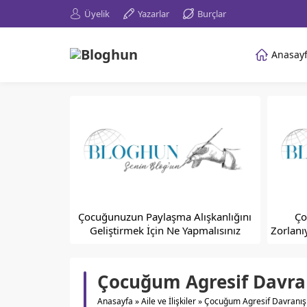
Üyelik
Yazarlar
Burçlar
Anasay
Çocuğunuzun Paylaşma Alışkanlığını
Ço
Geliştirmek İçin Ne Yapmalısınız
Zorlanı
Çocuğum Agresif Davran
Anasayfa
»
Aile ve İlişkiler
»
Çocuğum Agresif Davranışl