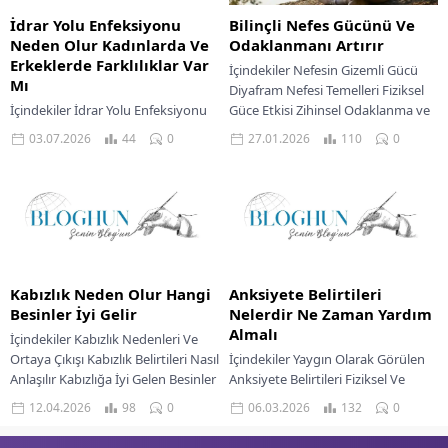
İdrar Yolu Enfeksiyonu
Bilinçli Nefes Gücünü Ve
Neden Olur Kadınlarda Ve
Odaklanmanı Artırır
Erkeklerde Farklılıklar Var
İçindekiler Nefesin Gizemli Gücü
Mı
Diyafram Nefesi Temelleri Fiziksel
İçindekiler İdrar Yolu Enfeksiyonu
Güce Etkisi Zihinsel Odaklanma ve
Belirtileri Tedavi Yöntemleri İdrar
Bilinçli Nefes Farkındalık ve
03.07.2026
44
0
27.01.2026
110
0
Yolu Enfeksiyonunda Hekime Ne
Meditasyonla Bağlantı Stres...
Zaman Başvurmalı İdrar yolu
enfeksiyonu (İYE), idrar sisteminin...
Kabızlık Neden Olur Hangi
Anksiyete Belirtileri
Besinler İyi Gelir
Nelerdir Ne Zaman Yardım
Almalı
İçindekiler Kabızlık Nedenleri Ve
Ortaya Çıkışı Kabızlık Belirtileri Nasıl
İçindekiler Yaygın Olarak Görülen
Anlaşılır Kabızlığa İyi Gelen Besinler
Anksiyete Belirtileri Fiziksel Ve
Ve Yaşam Tarzı Değişiklikleri Ne
Duygusal Anksiyete Belirtileri
12.04.2026
98
0
06.03.2026
132
0
Zaman...
Anksiyete İçin Destek Ve Tedavi
Yaklaşımları Ne Zaman Doktora...