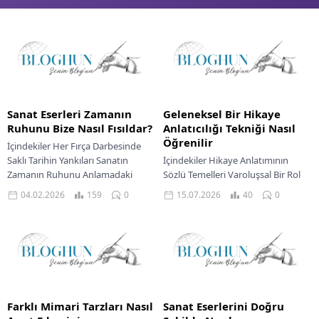
Sanat Eserleri Zamanın
Geleneksel Bir Hikaye
Ruhunu Bize Nasıl Fısıldar?
Anlatıcılığı Tekniği Nasıl
Öğrenilir
İçindekiler Her Fırça Darbesinde
Saklı Tarihin Yankıları Sanatın
İçindekiler Hikaye Anlatımının
Zamanın Ruhunu Anlamadaki
Sözlü Temelleri Varoluşsal Bir Rol
Önemi ve Değeri Zamanın Ruhunu
Olarak Anlatıcılık Geleneksel
04.02.2026
159
0
15.07.2026
40
0
Fısıldayan Detaylar: Renklerden
Hikayecilikte Pratik Uygulamalar
Temalara...
Ses Ve Ritmin Gücü Dinleyiciyle
Derin...
Farklı Mimari Tarzları Nasıl
Sanat Eserlerini Doğru