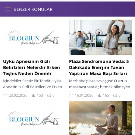
BENZER KONULAR
Uyku Apnesinin Gizli
Plaza Sendromuna Veda: 5
Belirtileri Nelerdir Erken
Dakikada Enerjini Tavan
Teşhis Neden Önemli
Yaptıran Masa Başı Sırları
İçindekiler Sessiz Bir Tehdit Uyku
Merhaba plaza savaşçısı! O uzun
Apnesinin Gizli Belirtileri Ve Erken
masabaşı saatler, bitmek bilmeyen
Teşhisin Önemi Uyku Apnesinin
ekran karşısı mesai… Biliyorum,
23.02.2026
153
0
16.01.2026
165
0
Gözden Kaçan Belirtileri Yasal Uyarı
belin ağrıyor, boynun tutuluyor,
Uyku...
gözlerin yorgun. “Sabah...