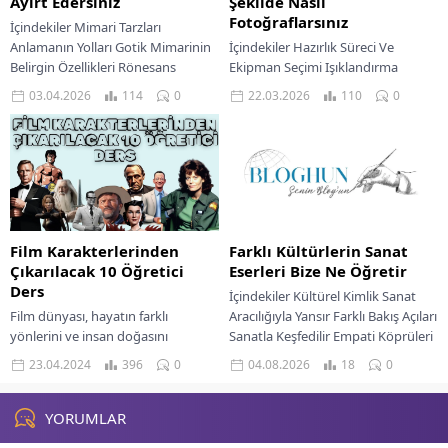
Ayırt Edersiniz
Şekilde Nasıl
Fotoğraflarsınız
İçindekiler Mimari Tarzları
Anlamanın Yolları Gotik Mimarinin
İçindekiler Hazırlık Süreci Ve
Belirgin Özellikleri Rönesans
Ekipman Seçimi Işıklandırma
Mimarisi Ve Klasik Uyum Barok
Prensipleri Kamera Ayarlarını
03.04.2026
114
0
22.03.2026
110
0
Mimarisi Ve Dramatik İfade
Doğru Yapmak Kompozisyon Ve
Neoklasik...
Kadrajlama İpuçları Fotoğraf
Sonrası Düzenleme Adımları...
Film Karakterlerinden
Farklı Kültürlerin Sanat
Çıkarılacak 10 Öğretici
Eserleri Bize Ne Öğretir
Ders
İçindekiler Kültürel Kimlik Sanat
Film dünyası, hayatın farklı
Aracılığıyla Yansır Farklı Bakış Açıları
yönlerini ve insan doğasını
Sanatla Keşfedilir Empati Köprüleri
derinlemesine keşfetmemizi
Kurar Sanat Eserleri Geçmişin
23.04.2024
396
0
04.08.2026
18
0
sağlayan bir hazinedir. Öne çıkan
Hikayesini Anlatır Sanat...
film karakterleri sadece eğlenceli
hikayeler...
YORUMLAR