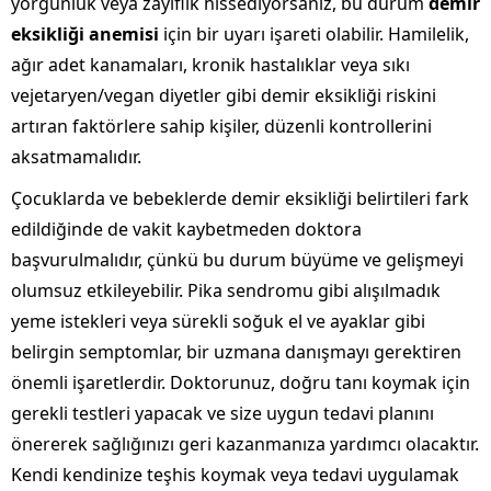
yorgunluk veya zayıflık hissediyorsanız, bu durum
demir
eksikliği anemisi
için bir uyarı işareti olabilir. Hamilelik,
ağır adet kanamaları, kronik hastalıklar veya sıkı
vejetaryen/vegan diyetler gibi demir eksikliği riskini
artıran faktörlere sahip kişiler, düzenli kontrollerini
aksatmamalıdır.
Çocuklarda ve bebeklerde demir eksikliği belirtileri fark
edildiğinde de vakit kaybetmeden doktora
başvurulmalıdır, çünkü bu durum büyüme ve gelişmeyi
olumsuz etkileyebilir. Pika sendromu gibi alışılmadık
yeme istekleri veya sürekli soğuk el ve ayaklar gibi
belirgin semptomlar, bir uzmana danışmayı gerektiren
önemli işaretlerdir. Doktorunuz, doğru tanı koymak için
gerekli testleri yapacak ve size uygun tedavi planını
önererek sağlığınızı geri kazanmanıza yardımcı olacaktır.
Kendi kendinize teşhis koymak veya tedavi uygulamak