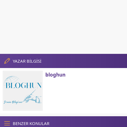
YAZAR BİLGİSİ
bloghun
BENZER KONULAR