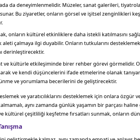
da da deneyimlenmelidir. Müzeler, sanat galerileri, tiyatrola
r sunar. Bu ziyaretler, onların görsel ve işitsel zenginlikleri 
r.
, onların kültürel etkinliklere daha istekli katılmasını sağ
aleti çalmaya ilgi duyabilir. Onların tutkularını desteklem
 derinleştirecektir.
t ve kültürle etkileşiminde birer rehber görevi görmelidir.
şarak ve kendi düşüncelerini ifade etmelerine olanak tanıya
şünme ve yorumlama becerilerini de geliştirecektir.
slemek ve yaratıcılıklarını desteklemek için onlara özgür ve
lı kalmamalı, aynı zamanda günlük yaşamın bir parçası haline 
 kültürel çeşitliliği keşfetme fırsatları sunmak, onların düny
 Tanışma
ini geliştirmekle kalmaz, aynı zamanda empati ve anlayış bec