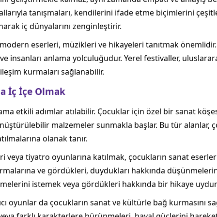
dallarıyla tanışmaları, kendilerini ifade etme biçimlerini çeşi
unarak iç dünyalarını zenginleştirir.
odern eserleri, müzikleri ve hikayeleri tanıtmak önemlidir. 
ve insanları anlama yolculuğudur. Yerel festivaller, uluslara
kileşim kurmaları sağlanabilir.
a İç İçe Olmak
t ama etkili adımlar atılabilir. Çocuklar için özel bir sanat k
dönüştürülebilir malzemeler sunmakla başlar. Bu tür alanlar,
tılmalarına olanak tanır.
leri veya tiyatro oyunlarına katılmak, çocukların sanat eserl
rmalarına ve gördükleri, duydukları hakkında düşünmelerine
çmelerini istemek veya gördükleri hakkında bir hikaye uydurma
atıcı oyunlar da çocukların sanat ve kültürle bağ kurmasını sa
veya farklı karakterlere bürünmeleri, hayal güçlerini hareket