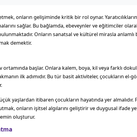
mek, onların gelişiminde kritik bir rol oynar. Yaratıcılıkları
larını sağlar. Bu bağlamda, ebeveynler ve eğitimciler olara
ulunmaktadır. Onların sanatsal ve kültürel mirasla anlamlı b
tmak demektir.
 ev ortamında başlar. Onlara kalem, boya, kil veya farklı do
akmanın ilk adımıdır. Bu tür basit aktiviteler, çocukların el
.
çük yaşlardan itibaren çocukların hayatında yer almalıdır. F
ak, onların işitsel algılarını geliştirir ve duygusal ifade ye
zemin oluşturur.
atma