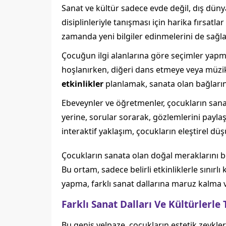
Sanat ve kültür sadece evde değil, dış dünya
disiplinleriyle tanışması için harika fırsatla
zamanda yeni bilgiler edinmelerini de sağla
Çocuğun ilgi alanlarına göre seçimler yapmak
hoşlanırken, diğeri dans etmeye veya müzik 
etkinlikler
planlamak, sanata olan bağlarını
Ebeveynler ve öğretmenler, çocukların sana
yerine, sorular sorarak, gözlemlerini payla
interaktif yaklaşım, çocukların eleştirel dü
Çocukların sanata olan doğal meraklarını be
Bu ortam, sadece belirli etkinliklerle sınır
yapma, farklı sanat dallarına maruz kalma ve
Farklı Sanat Dalları Ve Kültürlerle
Bu geniş yelpaze, çocukların estetik zevkler