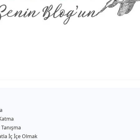
ma
 Katma
le Tanışma
tla İç İçe Olmak