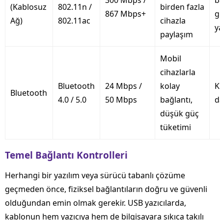
300 Mbps /
b
(Kablosuz
802.11n /
birden fazla
867 Mbps+
g
Ağ)
802.11ac
cihazla
y
paylaşım
Mobil
cihazlarla
Bluetooth
24 Mbps /
kolay
K
Bluetooth
4.0 / 5.0
50 Mbps
bağlantı,
d
düşük güç
tüketimi
Temel Bağlantı Kontrolleri
Herhangi bir yazılım veya sürücü tabanlı çözüme
geçmeden önce, fiziksel bağlantıların doğru ve güvenli
olduğundan emin olmak gerekir. USB yazıcılarda,
kablonun hem yazıcıya hem de bilgisayara sıkıca takılı