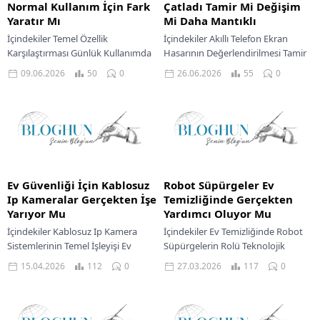
Normal Kullanım İçin Fark
Çatladı Tamir Mi Değişim
Yaratır Mı
Mi Daha Mantıklı
İçindekiler Temel Özellik
İçindekiler Akıllı Telefon Ekran
Karşılaştırması Günlük Kullanımda
Hasarının Değerlendirilmesi Tamir
Kullanıcı Deneyimi Rekabetçi
Ve Değişim Arasındaki Temel
09.06.2026
50
0
26.06.2026
55
0
Avantaj Sağlayan Oyun
Farklar Ekran Tamirinin Avantajları
Performansı Maliyet Ve Fiyat
Ve Dezavantajları Ekran
Değerlendirmesi Günümüzde
Değişiminin Avantajları...
teknoloji pazarında,...
Ev Güvenliği İçin Kablosuz
Robot Süpürgeler Ev
Ip Kameralar Gerçekten İşe
Temizliğinde Gerçekten
Yarıyor Mu
Yardımcı Oluyor Mu
İçindekiler Kablosuz Ip Kamera
İçindekiler Ev Temizliğinde Robot
Sistemlerinin Temel İşleyişi Ev
Süpürgelerin Rolü Teknolojik
Güvenliğinde Kablosuz Ip
Gelişmeler Ve Robot Süpürge
15.04.2026
112
0
27.03.2026
117
0
Kameraların Avantajları Teknik
Özellikleri Gelişmiş Kullanıcı
Özellikler Ve Performans Kriterleri
Deneyimi Temizlik Performansı Ve
Kullanıcı Odaklı...
Verimlilik Robot...