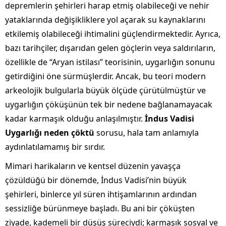
depremlerin şehirleri harap etmiş olabileceği ve nehir
yataklarında değişikliklere yol açarak su kaynaklarını
etkilemiş olabileceği ihtimalini güçlendirmektedir. Ayrıca,
bazı tarihçiler, dışarıdan gelen göçlerin veya saldırıların,
özellikle de “Aryan istilası” teorisinin, uygarlığın sonunu
getirdiğini öne sürmüşlerdir. Ancak, bu teori modern
arkeolojik bulgularla büyük ölçüde çürütülmüştür ve
uygarlığın çöküşünün tek bir nedene bağlanamayacak
kadar karmaşık olduğu anlaşılmıştır.
İndus Vadisi
Uygarlığı neden çöktü
sorusu, hala tam anlamıyla
aydınlatılamamış bir sırdır.
Mimari harikaların ve kentsel düzenin yavaşça
çözüldüğü bir dönemde, İndus Vadisi’nin büyük
şehirleri, binlerce yıl süren ihtişamlarının ardından
sessizliğe bürünmeye başladı. Bu ani bir çöküşten
ziyade, kademeli bir düşüş süreciydi; karmaşık sosyal ve