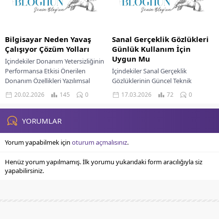
Bilgisayar Neden Yavaş
Sanal Gerçeklik Gözlükleri
Çalışıyor Çözüm Yolları
Günlük Kullanım İçin
Uygun Mu
İçindekiler Donanım Yetersizliğinin
Performansa Etkisi Önerilen
İçindekiler Sanal Gerçeklik
Donanım Özellikleri Yazılımsal
Gözlüklerinin Güncel Teknik
Faktörlerin Sistem Yavaşlığına
Kapasitesi Günlük Kullanımda
20.02.2026
145
0
17.03.2026
72
0
Katkısı Depolama Birimlerinin
Sanal Gerçeklik Gözlüklerinin
Önemi Ve Yönetimi Sistem
Ergonomisi Ve Konforu Vr
Yavaşlığının...
Gözlüklerinde Kullanıcı Deneyimi
YORUMLAR
Sanal...
Yorum yapabilmek için
oturum açmalısınız
.
Henüz yorum yapılmamış. İlk yorumu yukarıdaki form aracılığıyla siz
yapabilirsiniz.