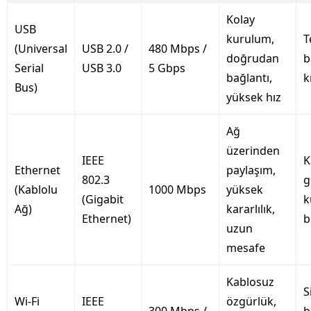
Kolay
USB
kurulum,
T
(Universal
USB 2.0 /
480 Mbps /
doğrudan
b
Serial
USB 3.0
5 Gbps
bağlantı,
k
Bus)
yüksek hız
Ağ
üzerinden
IEEE
K
Ethernet
paylaşım,
802.3
g
(Kablolu
1000 Mbps
yüksek
(Gigabit
k
Ağ)
kararlılık,
Ethernet)
b
uzun
mesafe
Kablosuz
S
Wi-Fi
IEEE
özgürlük,